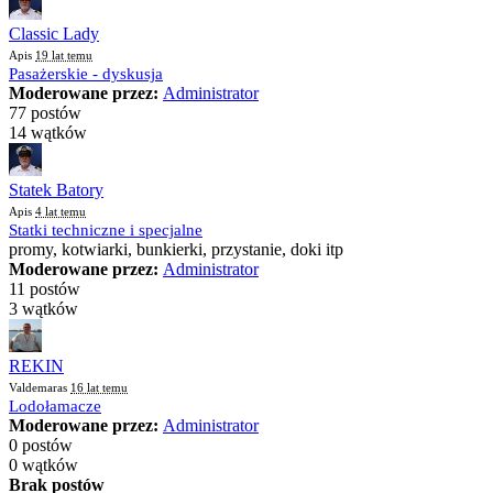
Classic Lady
Apis
19 lat temu
Pasażerskie - dyskusja
Moderowane przez:
Administrator
77 postów
14 wątków
Statek Batory
Apis
4 lat temu
Statki techniczne i specjalne
promy, kotwiarki, bunkierki, przystanie, doki itp
Moderowane przez:
Administrator
11 postów
3 wątków
REKIN
Valdemaras
16 lat temu
Lodołamacze
Moderowane przez:
Administrator
0 postów
0 wątków
Brak postów