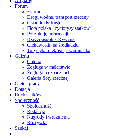
Artykuły
Forum
Forum
Drogi wodne, transport rzeczny
Ostatnie dyskusje
Flota polska - życiorysy statków
Poszukuję informacji
Rzeczpospolita Rzeczna
Ciekawostki na śródlądziu
Turystyka i rekreacja wodniacka
Galeria
Galeria
Żegluga w malarstwie
Żegluga na znaczkach
Galeria floty rzecznej
Giełda pracy
Dotacja
Ruch statków
Społeczność
Społeczność
Redakcja
Nagrody i wróżnienia
Rozrywka
Szukaj