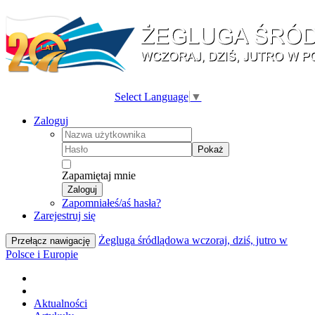
Select Language
▼
Zaloguj
Pokaż
Zapamiętaj mnie
Zaloguj
Zapomniałeś/aś hasła?
Zarejestruj się
Żegluga śródlądowa wczoraj, dziś, jutro w
Przełącz nawigację
Polsce i Europie
Aktualności