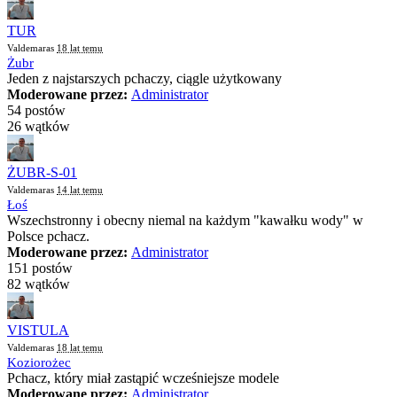
TUR
Valdemaras
18 lat temu
Żubr
Jeden z najstarszych pchaczy, ciągle użytkowany
Moderowane przez:
Administrator
54 postów
26 wątków
ŻUBR-S-01
Valdemaras
14 lat temu
Łoś
Wszechstronny i obecny niemal na każdym "kawałku wody" w
Polsce pchacz.
Moderowane przez:
Administrator
151 postów
82 wątków
VISTULA
Valdemaras
18 lat temu
Koziorożec
Pchacz, który miał zastąpić wcześniejsze modele
Moderowane przez:
Administrator