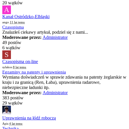
20 wątków
A
Kanał Ostródzko-Elbląski
ango
11 lat temu
Czasopisma
Znalazłeś ciekawy artykuł, podziel się z nami...
Moderowane przez:
Administrator
49 postów
6 wątków
S
Czasopisma on-line
sylakos
8 lat temu
Egzaminy na patenty i uprawnienia
Wymiana doświadczeń w sprawie zdawania na patenty żeglarskie w
kraju i za granicą (Ren, Łaba), uprawnienia radarowe,
niebezpieczne ładunki itp.
Moderowane przez:
Administrator
383 postów
29 wątków
Uprawnienia na łódź roboczą
Apis
4 lat temu
Technika