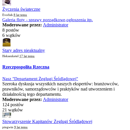
Życzenia świateczne
Evofish
8 lat temu
Galeria floty - sprawy porządkowe,ogłoszenia itp.
Moderowane przez:
Administrator
8 postów
6 wątków
Stary adres nieaktualny
Heksenketel
17 lat temu
Rzeczpospolita Rzeczna
Nasz "Departament Żeglugi Śródlądowej"
Szeroka dyskusja wszystkich naszych ekspertów: branżowców,
prawników, samorządowców i praktyków nad utworzeniem i
działalnością tego departamentu.
Moderowane przez:
Administrator
124 postów
21 wątków
Stowarzyszenie Kapitanów Żeglugi Śródlądowej
pingwin
9 lat temu