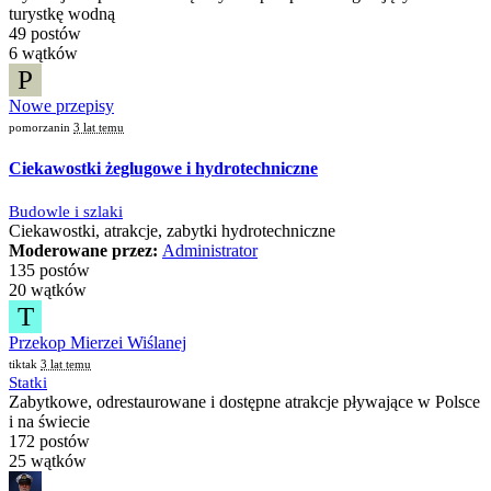
turystkę wodną
49 postów
6 wątków
P
Nowe przepisy
pomorzanin
3 lat temu
Ciekawostki żeglugowe i hydrotechniczne
Budowle i szlaki
Ciekawostki, atrakcje, zabytki hydrotechniczne
Moderowane przez:
Administrator
135 postów
20 wątków
T
Przekop Mierzei Wiślanej
tiktak
3 lat temu
Statki
Zabytkowe, odrestaurowane i dostępne atrakcje pływające w Polsce
i na świecie
172 postów
25 wątków