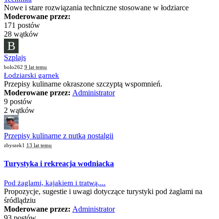
Nowe i stare rozwiązania techniczne stosowane w łodziarce
Moderowane przez:
171 postów
28 wątków
B
Szplajs
bolo262
9 lat temu
Łodziarski garnek
Przepisy kulinarne okraszone szczyptą wspomnień.
Moderowane przez:
Administrator
9 postów
2 wątków
Przepisy kulinarne z nutką nostalgii
zbyszek1
13 lat temu
Turystyka i rekreacja wodniacka
Pod żaglami, kajakiem i tratwą....
Propozycje, sugestie i uwagi dotyczące turystyki pod żaglami na
śródlądziu
Moderowane przez:
Administrator
93 postów