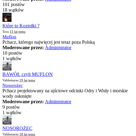
101 postów
18 wątków
Które to Koziołki ?
Teos
15 lat temu
Muflon
Pchacz, którego najwięcej jest teraz poza Polską
Moderowane przez:
Administrator
10 postów
1 wątków
BAWÓŁ czyli MUFLON
Valdemaras
19 lat temu
Nosorożec
Pchacz projektowany na ujściowe odcinki Odry i Wisły i morskie
wody osłonięte
Moderowane przez:
Administrator
9 postów
1 wątków
NOSOROŻEC
Valdemaras
18 lat temu