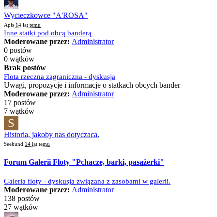
Wycieczkowce "A'ROSA"
Apis
14 lat temu
Inne statki pod obcą banderą
Moderowane przez:
Administrator
0 postów
0 wątków
Brak postów
Flota rzeczna zagraniczna - dyskusja
Uwagi, propozycje i informacje o statkach obcych bander
Moderowane przez:
Administrator
17 postów
7 wątków
S
Historia, jakoby nas dotyczaca.
Seehund
14 lat temu
Forum Galerii Floty "Pchacze, barki, pasażerki"
Galeria floty - dyskusja związana z zasobami w galerii.
Moderowane przez:
Administrator
138 postów
27 wątków