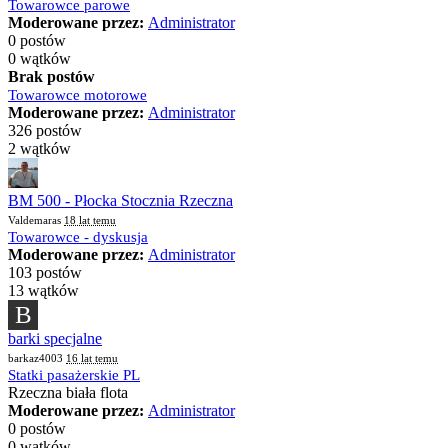
Towarowce parowe
Moderowane przez:
Administrator
0 postów
0 wątków
Brak postów
Towarowce motorowe
Moderowane przez:
Administrator
326 postów
2 wątków
BM 500 - Płocka Stocznia Rzeczna
Valdemaras
18 lat temu
Towarowce - dyskusja
Moderowane przez:
Administrator
103 postów
13 wątków
B
barki specjalne
barkaz4003
16 lat temu
Statki pasażerskie PL
Rzeczna biała flota
Moderowane przez:
Administrator
0 postów
0 wątków