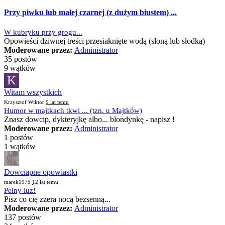
Przy piwku lub małej czarnej (z dużym biustem) ...
W kubryku przy grogu...
Opowieści dziwnej treści przesiaknięte wodą (słoną lub słodką)
Moderowane przez:
Administrator
35 postów
9 wątków
K
Witam wszystkich
Krzysztof Wiktor
9 lat temu
Humor w majtkach tkwi ... (tzn. u Majtków)
Znasz dowcip, dykteryjkę albo... blondynkę - napisz !
Moderowane przez:
Administrator
1 postów
1 wątków
Dowciapne opowiastki
marek1975
12 lat temu
Pełny luz!
Pisz co cię zżera nocą bezsenną...
Moderowane przez:
Administrator
137 postów