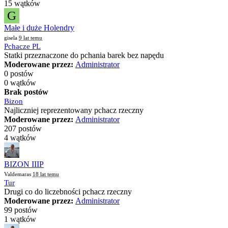
15 wątków
G
Małe i duże Holendry
gisela
9 lat temu
Pchacze PL
Statki przeznaczone do pchania barek bez napędu
Moderowane przez:
Administrator
0 postów
0 wątków
Brak postów
Bizon
Najliczniej reprezentowany pchacz rzeczny
Moderowane przez:
Administrator
207 postów
4 wątków
BIZON IIIP
Valdemaras
18 lat temu
Tur
Drugi co do liczebności pchacz rzeczny
Moderowane przez:
Administrator
99 postów
1 wątków