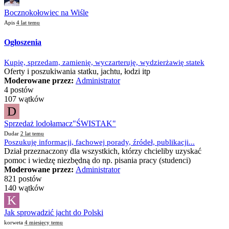
Bocznokołowiec na Wiśle
Apis
4 lat temu
Ogłoszenia
Kupię, sprzedam, zamienię, wyczarteruję, wydzierżawię statek
Oferty i poszukiwania statku, jachtu, łodzi itp
Moderowane przez:
Administrator
4 postów
107 wątków
D
Sprzedaż lodołamacz"ŚWISTAK"
Dudar
2 lat temu
Poszukuję informacji, fachowej porady, źródeł, publikacji...
Dział przeznaczony dla wszystkich, którzy chcieliby uzyskać
pomoc i wiedzę niezbędną do np. pisania pracy (studenci)
Moderowane przez:
Administrator
821 postów
140 wątków
K
Jak sprowadzić jacht do Polski
korweta
4 miesięcy temu