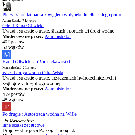
Pierwsza od lat barka z węglem wpłynęła do elbląskiego portu
Adam Reszka
7 lat temu
Odra i Kanał Gliwicki
Uwagi i sugestie o trasie, śluzach i portach tej drogi wodnej
Moderowane przez:
Administrator
407 postów
52 wątków
M
Kanał Gliwicki - różne ciekawostki
MagdalenkaL
2 lat temu
Wisła i droga wodna Odra-Wisła
Uwagi i sugestie o trasie, urządzeniach hydrotechnicznych i
żeglugowych tej drogi wodnej
Moderowane przez:
Administrator
459 postów
48 wątków
F
Po drugie : Autostrada wodna na Wiśle
Filip
11 miesięcy temu
Inne szlaki żeglugowe
Drogi wodne poza Polską, Europą itd.