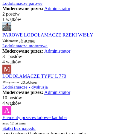
Lodołamacze parowe
Moderowane przez:
Administrator
2 postów
1 wątków
PAROWE LODOŁAMACZE RZEKI WISŁY
Valdemaras
19 lat temu
Lodołamacze motorowe
Moderowane przez:
Administrator
31 postów
4 wątków
M
LODOŁAMACZE TYPU L 770
MSzymanski
19 lat temu
Lodołamacze - dyskusja
Moderowane przez:
Administrator
10 postów
4 wątków
A
Elementy przeciwlodowe kadłuba
ango
12 lat temu
Statki bez napędu
barki pchane i holowane, koszarki, szalandy