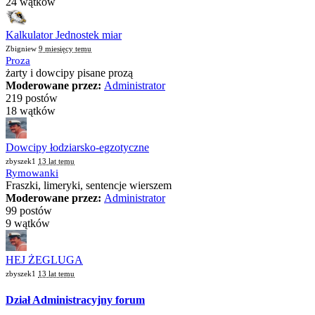
24 wątków
Kalkulator Jednostek miar
Zbigniew
9 miesięcy temu
Proza
żarty i dowcipy pisane prozą
Moderowane przez:
Administrator
219 postów
18 wątków
Dowcipy łodziarsko-egzotyczne
zbyszek1
13 lat temu
Rymowanki
Fraszki, limeryki, sentencje wierszem
Moderowane przez:
Administrator
99 postów
9 wątków
HEJ ŻEGLUGA
zbyszek1
13 lat temu
Dział Administracyjny forum