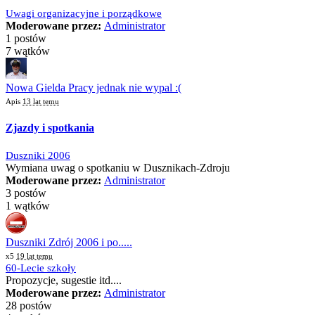
Uwagi organizacyjne i porządkowe
Moderowane przez:
Administrator
1 postów
7 wątków
Nowa Gielda Pracy jednak nie wypal :(
Apis
13 lat temu
Zjazdy i spotkania
Duszniki 2006
Wymiana uwag o spotkaniu w Dusznikach-Zdroju
Moderowane przez:
Administrator
3 postów
1 wątków
Duszniki Zdrój 2006 i po.....
x5
19 lat temu
60-Lecie szkoły
Propozycje, sugestie itd....
Moderowane przez:
Administrator
28 postów