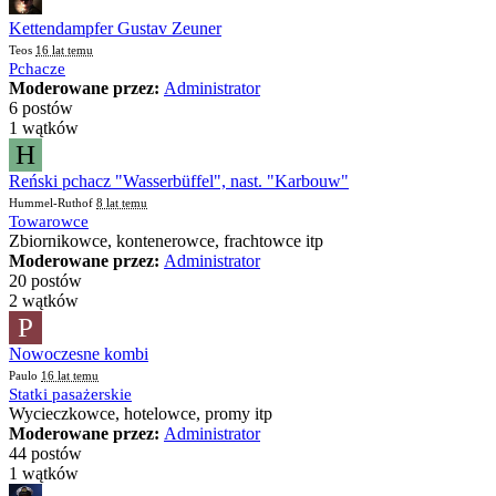
Kettendampfer Gustav Zeuner
Teos
16 lat temu
Pchacze
Moderowane przez:
Administrator
6 postów
1 wątków
H
Reński pchacz "Wasserbüffel", nast. "Karbouw"
Hummel-Ruthof
8 lat temu
Towarowce
Zbiornikowce, kontenerowce, frachtowce itp
Moderowane przez:
Administrator
20 postów
2 wątków
P
Nowoczesne kombi
Paulo
16 lat temu
Statki pasażerskie
Wycieczkowce, hotelowce, promy itp
Moderowane przez:
Administrator
44 postów
1 wątków