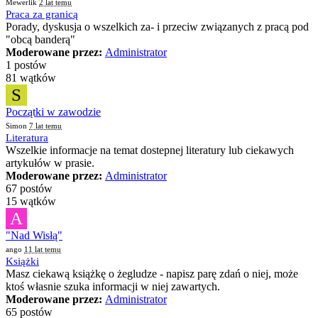
Mewerlik
2 lat temu
Praca za granicą
Porady, dyskusja o wszelkich za- i przeciw związanych z pracą pod
"obcą banderą"
Moderowane przez:
Administrator
1 postów
81 wątków
S
Początki w zawodzie
Simon
7 lat temu
Literatura
Wszelkie informacje na temat dostepnej literatury lub ciekawych
artykułów w prasie.
Moderowane przez:
Administrator
67 postów
15 wątków
A
"Nad Wisłą"
ango
11 lat temu
Książki
Masz ciekawą książkę o żegludze - napisz parę zdań o niej, może
ktoś własnie szuka informacji w niej zawartych.
Moderowane przez:
Administrator
65 postów