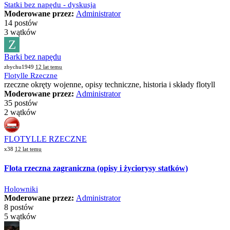
Statki bez napędu - dyskusja
Moderowane przez:
Administrator
14 postów
3 wątków
Z
Barki bez napędu
zbychu1949
12 lat temu
Flotylle Rzeczne
rzeczne okręty wojenne, opisy techniczne, historia i składy flotyll
Moderowane przez:
Administrator
35 postów
2 wątków
FLOTYLLE RZECZNE
x38
12 lat temu
Flota rzeczna zagraniczna (opisy i życiorysy statków)
Holowniki
Moderowane przez:
Administrator
8 postów
5 wątków