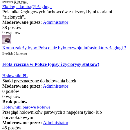
szenszer
8 lat temu
Ekologia kontra(?) żegluga
Polemika żeglugowych fachowców z niezwykłymi teoriami
"zielonych"...
Moderowane przez:
Administrator
88 postów
9 wątków
Komu zależy by w Polsce nie było rozwoju infrastruktury żeglugi ?
Evofish
8 lat temu
Flota rzeczna w Polsce (opisy i życiorysy statków)
Holowniki PL
Statki przeznaczone do holowania barek
Moderowane przez:
Administrator
0 postów
0 wątków
Brak postów
Holowniki parowe kołowe
Przegląd holowników parowych z napędem tylno- lub
bocznokołowym
Moderowane przez:
Administrator
45 postów