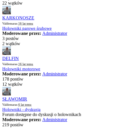
22 wątków
KARKONOSZE
Valdemaras
16 lat temu
Holowniki parowe śrubowe
Moderowane przez:
Administrator
3 postów
2 wątków
DELFIN
Valdemaras
16 lat temu
Holowniki motorowe
Moderowane przez:
Administrator
178 postów
12 wątków
SŁAWOMIR
Valdemaras
6 lat temu
Holowniki - dyskusja
Forum dostępne do dyskusji o holownikach
Moderowane przez:
Administrator
219 postów