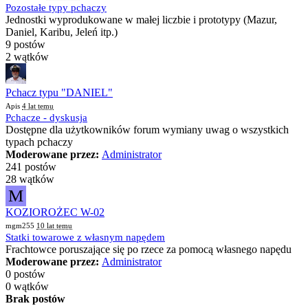
Pozostałe typy pchaczy
Jednostki wyprodukowane w małej liczbie i prototypy (Mazur,
Daniel, Karibu, Jeleń itp.)
9 postów
2 wątków
Pchacz typu "DANIEL"
Apis
4 lat temu
Pchacze - dyskusja
Dostępne dla użytkowników forum wymiany uwag o wszystkich
typach pchaczy
Moderowane przez:
Administrator
241 postów
28 wątków
M
KOZIOROŻEC W-02
mgm255
10 lat temu
Statki towarowe z własnym napędem
Frachtowce poruszające się po rzece za pomocą własnego napędu
Moderowane przez:
Administrator
0 postów
0 wątków
Brak postów