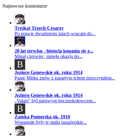
Najnowsze komentarze
Trójkąt Trzech Cesarzy
Po prawie dwudziestu latach wracam do...
20 lat serwisu - historia kopania się z...
Minął czerwiec, minęła okazja do...
B
Jezioro Genewskie ok. roku 1914
Panie Mirku znów z zapartym tchem przeczytałem...
Jezioro Genewskie ok. roku 1914
„Valais“ był parowym bocznokołowcem...
B
Zatoka Pomorska ok. 1910
Wspaniałe były te statki pasażerskie...