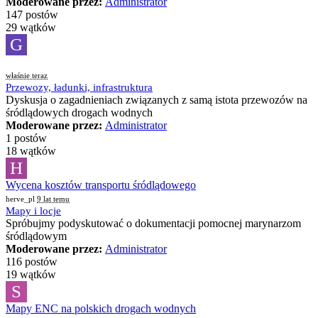
Moderowane przez:
Administrator
147 postów
29 wątków
G
właśnie teraz
Przewozy, ładunki, infrastruktura
Dyskusja o zagadnieniach związanych z samą istota przewozów na
śródlądowych drogach wodnych
Moderowane przez:
Administrator
1 postów
18 wątków
H
Wycena kosztów transportu śródlądowego
herve_pl
9 lat temu
Mapy i locje
Spróbujmy podyskutować o dokumentacji pomocnej marynarzom
śródlądowym
Moderowane przez:
Administrator
116 postów
19 wątków
S
Mapy ENC na polskich drogach wodnych