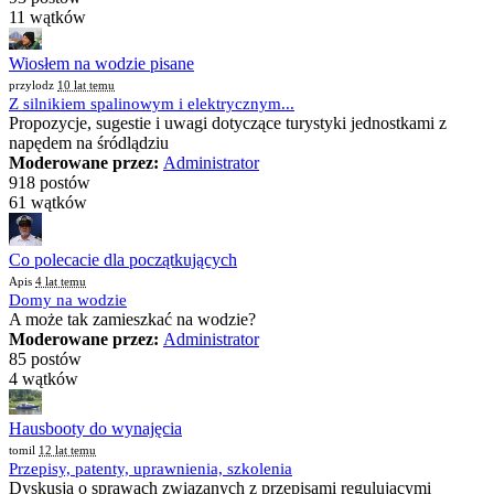
11 wątków
Wiosłem na wodzie pisane
przylodz
10 lat temu
Z silnikiem spalinowym i elektrycznym...
Propozycje, sugestie i uwagi dotyczące turystyki jednostkami z
napędem na śródlądziu
Moderowane przez:
Administrator
918 postów
61 wątków
Co polecacie dla początkujących
Apis
4 lat temu
Domy na wodzie
A może tak zamieszkać na wodzie?
Moderowane przez:
Administrator
85 postów
4 wątków
Hausbooty do wynajęcia
tomil
12 lat temu
Przepisy, patenty, uprawnienia, szkolenia
Dyskusja o sprawach związanych z przepisami regulującymi