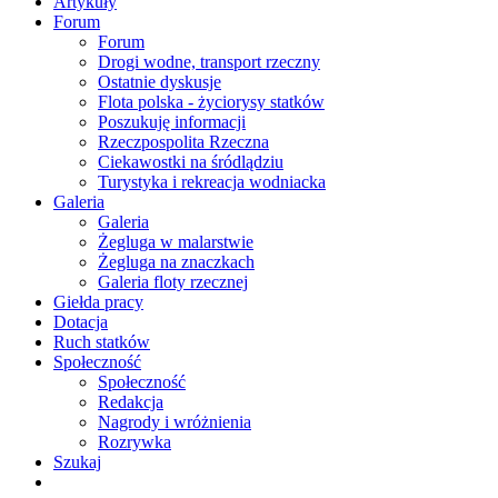
Artykuły
Forum
Forum
Drogi wodne, transport rzeczny
Ostatnie dyskusje
Flota polska - życiorysy statków
Poszukuję informacji
Rzeczpospolita Rzeczna
Ciekawostki na śródlądziu
Turystyka i rekreacja wodniacka
Galeria
Galeria
Żegluga w malarstwie
Żegluga na znaczkach
Galeria floty rzecznej
Giełda pracy
Dotacja
Ruch statków
Społeczność
Społeczność
Redakcja
Nagrody i wróżnienia
Rozrywka
Szukaj