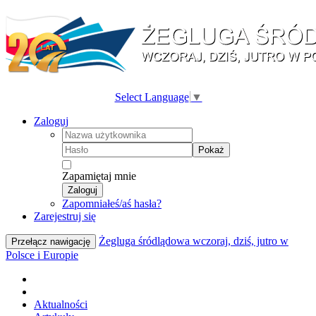
Select Language
▼
Zaloguj
Pokaż
Zapamiętaj mnie
Zaloguj
Zapomniałeś/aś hasła?
Zarejestruj się
Żegluga śródlądowa wczoraj, dziś, jutro w
Przełącz nawigację
Polsce i Europie
Aktualności