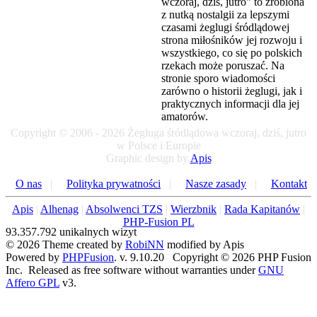
wczoraj, dziś, jutro" to zrobiona
z nutką nostalgii za lepszymi
czasami żeglugi śródlądowej
strona miłośników jej rozwoju i
wszystkiego, co się po polskich
rzekach może poruszać. Na
stronie sporo wiadomości
zarówno o historii żeglugi, jak i
praktycznych informacji dla jej
amatorów.
Copyright © 2006 - 2026 Żegluga śródlądowa wczoraj, dziś, jutro
w Polsce i Europie
Graphic design by
Apis
O nas
|
Polityka prywatności
|
Nasze zasady
|
Kontakt
Apis
|
Alhenag
|
Absolwenci TZS
|
Wierzbnik
|
Rada Kapitanów
|
PHP-Fusion PL
93.357.792 unikalnych wizyt
© 2026 Theme created by
RobiNN
modified by Apis
Powered by
PHPFusion
. v. 9.10.20 Copyright © 2026 PHP Fusion
Inc. Released as free software without warranties under
GNU
Affero GPL
v3.