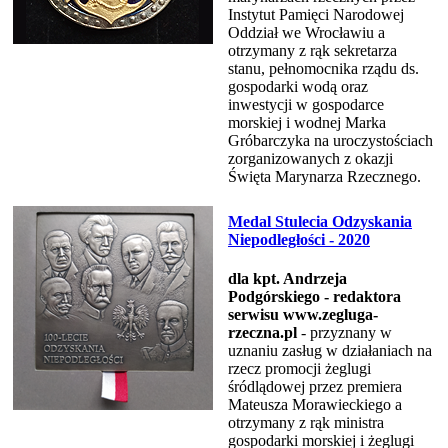
Instytut Pamięci Narodowej
Oddział we Wrocławiu a
otrzymany z rąk sekretarza
stanu, pełnomocnika rządu ds.
gospodarki wodą oraz
inwestycji w gospodarce
morskiej i wodnej Marka
Gróbarczyka na uroczystościach
zorganizowanych z okazji
Święta Marynarza Rzecznego.
Medal Stulecia Odzyskania
Niepodległości - 2020
dla kpt. Andrzeja
Podgórskiego - redaktora
serwisu www.zegluga-
rzeczna.pl
- przyznany w
uznaniu zasług w działaniach na
rzecz promocji żeglugi
śródlądowej przez premiera
Mateusza Morawieckiego a
otrzymany z rąk ministra
gospodarki morskiej i żeglugi