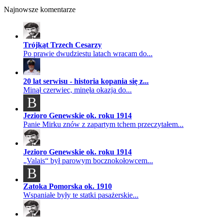
Najnowsze komentarze
Trójkąt Trzech Cesarzy
Po prawie dwudziestu latach wracam do...
20 lat serwisu - historia kopania się z...
Minął czerwiec, minęła okazja do...
B
Jezioro Genewskie ok. roku 1914
Panie Mirku znów z zapartym tchem przeczytałem...
Jezioro Genewskie ok. roku 1914
„Valais“ był parowym bocznokołowcem...
B
Zatoka Pomorska ok. 1910
Wspaniałe były te statki pasażerskie...