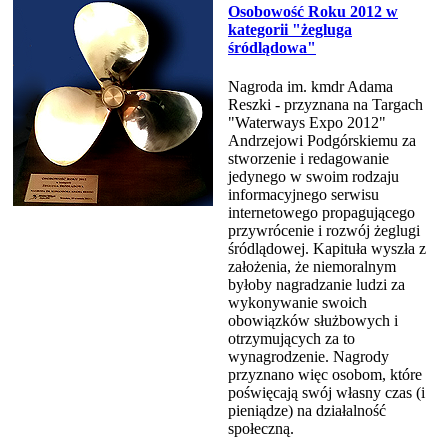
Osobowość Roku 2012 w
kategorii "żegluga
śródlądowa"
Nagroda im. kmdr Adama
Reszki - przyznana na Targach
"Waterways Expo 2012"
Andrzejowi Podgórskiemu za
stworzenie i redagowanie
jedynego w swoim rodzaju
informacyjnego serwisu
internetowego propagującego
przywrócenie i rozwój żeglugi
śródlądowej. Kapituła wyszła z
założenia, że niemoralnym
byłoby nagradzanie ludzi za
wykonywanie swoich
obowiązków służbowych i
otrzymujących za to
wynagrodzenie. Nagrody
przyznano więc osobom, które
poświęcają swój własny czas (i
pieniądze) na działalność
społeczną.