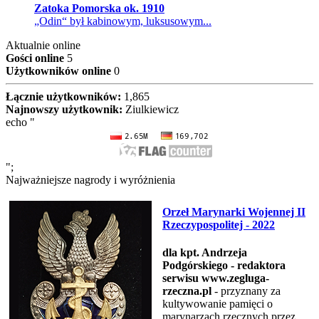
Zatoka Pomorska ok. 1910
„Odin“ był kabinowym, luksusowym...
Aktualnie online
Gości online
5
Użytkowników online
0
Łącznie użytkowników:
1,865
Najnowszy użytkownik:
Ziulkiewicz
echo "
";
Najważniejsze nagrody i wyróżnienia
Orzeł Marynarki Wojennej II
Rzeczypospolitej - 2022
dla kpt. Andrzeja
Podgórskiego - redaktora
serwisu www.zegluga-
rzeczna.pl
- przyznany za
kultywowanie pamięci o
marynarzach rzecznych przez