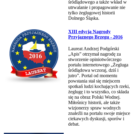
śródlądowego a także wkład w
utrwalanie i propagowanie nie
tylko żeglugowej historii
Dolnego Śląska.
XIII edycja Nagrody
Przyjaznego Brzegu - 2016
Laureat Andrzej Podgórski
„Apis” otrzymał nagrodę za
stworzenie opiniotwórczego
portalu internetowego „Żegluga
śródlądowa wczoraj, dziś i
jutro”. Portal od momentu
powstania stał się miejscem
spotkań ludzi kochających rzeki,
żeglugę i to wszystko, co składa
się na obraz Polski Wodnej.
Miłośnicy historii, ale także
wizjonerzy spraw wodnych
znaleźli na portalu swoje miejsce
ciekawych dyskusji, sporów i
debat.