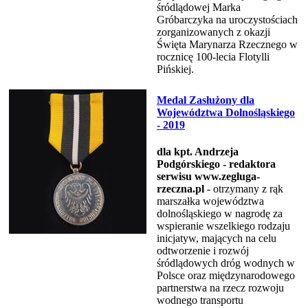
śródlądowej Marka
Gróbarczyka na uroczystościach
zorganizowanych z okazji
Święta Marynarza Rzecznego w
rocznicę 100-lecia Flotylli
Pińskiej.
Medal Zasłużony dla
Województwa Dolnośląskiego
- 2019
dla kpt. Andrzeja
Podgórskiego - redaktora
serwisu www.zegluga-
rzeczna.pl
- otrzymany z rąk
marszałka województwa
dolnośląskiego w nagrodę za
wspieranie wszelkiego rodzaju
inicjatyw, mających na celu
odtworzenie i rozwój
śródlądowych dróg wodnych w
Polsce oraz międzynarodowego
partnerstwa na rzecz rozwoju
wodnego transportu