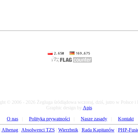
ht © 2006 - 2026 Żegluga śródlądowa wczoraj, dziś, jutro w Polsce i
Graphic design by
Apis
O nas
|
Polityka prywatności
|
Nasze zasady
|
Kontakt
|
Alhenag
|
Absolwenci TZS
|
Wierzbnik
|
Rada Kapitanów
|
PHP-Fusi