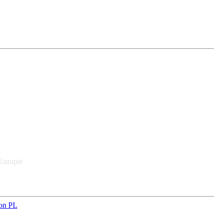
 Europie
on PL