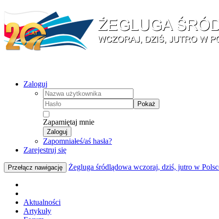
Zaloguj
Pokaż
Zapamiętaj mnie
Zaloguj
Zapomniałeś/aś hasła?
Zarejestruj się
Żegluga śródlądowa wczoraj, dziś, jutro w Polsc
Przełącz nawigację
Aktualności
Artykuły