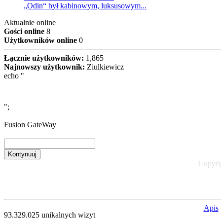
„Odin“ był kabinowym, luksusowym...
Aktualnie online
Gości online
8
Użytkowników online
0
Łącznie użytkowników:
1,865
Najnowszy użytkownik:
Ziulkiewicz
echo "
";
Fusion GateWay
Kontynuuj
Copyrig
Apis
93.329.025 unikalnych wizyt