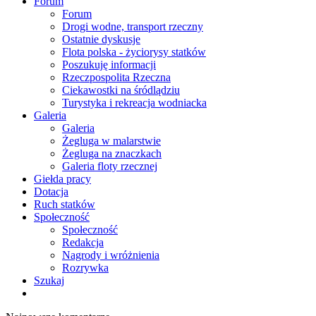
Forum
Forum
Drogi wodne, transport rzeczny
Ostatnie dyskusje
Flota polska - życiorysy statków
Poszukuję informacji
Rzeczpospolita Rzeczna
Ciekawostki na śródlądziu
Turystyka i rekreacja wodniacka
Galeria
Galeria
Żegluga w malarstwie
Żegluga na znaczkach
Galeria floty rzecznej
Giełda pracy
Dotacja
Ruch statków
Społeczność
Społeczność
Redakcja
Nagrody i wróżnienia
Rozrywka
Szukaj