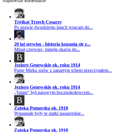
Najnowsze komentarze
Trójkąt Trzech Cesarzy
Po prawie dwudziestu latach wracam do...
20 lat serwisu - historia kopania się z...
Minął czerwiec, minęła okazja do...
B
Jezioro Genewskie ok. roku 1914
Panie Mirku znów z zapartym tchem przeczytałem...
Jezioro Genewskie ok. roku 1914
„Valais“ był parowym bocznokołowcem...
B
Zatoka Pomorska ok. 1910
Wspaniałe były te statki pasażerskie...
Zatoka Pomorska ok. 1910