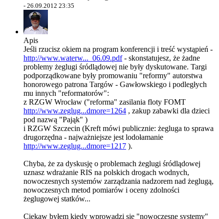
-
26.09.2012 23:35
Apis
Jeśli rzucisz okiem na program konferencji i treść wystąpień -
http://www.waterw..._06.09.pdf
- skonstatujesz, że żadne
problemy żeglugi śródlądowej nie były dyskutowane. Targi
podporządkowane były promowaniu "reformy" autorstwa
honorowego patrona Targów - Gawłowskiego i podległych
mu innych "reformatorów":
z RZGW Wrocław ("reforma" zasilania floty FOMT
http://www.zeglug...dmore=1264
, zakup zabawki dla dzieci
pod nazwą "Pająk" )
i RZGW Szczecin (Kreft mówi publicznie: żegluga to sprawa
drugorzędna - najważniejsze jest lodołamanie
http://www.zeglug...dmore=1217
).
Chyba, że za dyskusję o problemach żeglugi śródlądowej
uznasz wdrażanie RIS na polskich drogach wodnych,
nowoczesnych systemów zarządzania nadzorem nad żeglugą,
nowoczesnych metod pomiarów i oceny zdolności
żeglugowej statków...
Ciekaw byłem kiedy wprowadzi się "nowoczesne systemy"