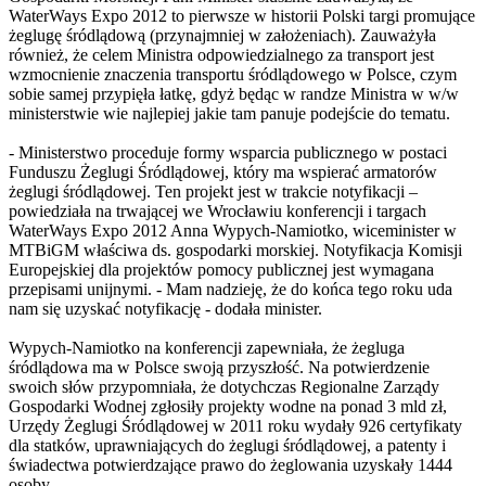
WaterWays Expo 2012 to pierwsze w historii Polski targi promujące
żeglugę śródlądową (przynajmniej w założeniach). Zauważyła
również, że celem Ministra odpowiedzialnego za transport jest
wzmocnienie znaczenia transportu śródlądowego w Polsce, czym
sobie samej przypięła łatkę, gdyż będąc w randze Ministra w w/w
ministerstwie wie najlepiej jakie tam panuje podejście do tematu.
- Ministerstwo proceduje formy wsparcia publicznego w postaci
Funduszu Żeglugi Śródlądowej, który ma wspierać armatorów
żeglugi śródlądowej. Ten projekt jest w trakcie notyfikacji –
powiedziała na trwającej we Wrocławiu konferencji i targach
WaterWays Expo 2012 Anna Wypych-Namiotko, wiceminister w
MTBiGM właściwa ds. gospodarki morskiej. Notyfikacja Komisji
Europejskiej dla projektów pomocy publicznej jest wymagana
przepisami unijnymi. - Mam nadzieję, że do końca tego roku uda
nam się uzyskać notyfikację - dodała minister.
Wypych-Namiotko na konferencji zapewniała, że żegluga
śródlądowa ma w Polsce swoją przyszłość. Na potwierdzenie
swoich słów przypomniała, że dotychczas Regionalne Zarządy
Gospodarki Wodnej zgłosiły projekty wodne na ponad 3 mld zł,
Urzędy Żeglugi Śródlądowej w 2011 roku wydały 926 certyfikaty
dla statków, uprawniających do żeglugi śródlądowej, a patenty i
świadectwa potwierdzające prawo do żeglowania uzyskały 1444
osoby.