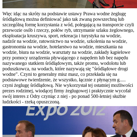
Więc idąc na skróty na podstawie ustawy Prawa wodne żeglugę
śródlądową można definiować jako tak zwaną powszechną lub
szczególną formę korzystania z wód, polegającą na transporcie czyli
przewozie osób i rzeczy, połów ryb, utrzymanie szlaku żeglownego,
eksploatacja kruszywa, sport, rekreacja i turystyka na wodzie,
nadzór na wodzie, ratownictwo na wodzie, szkolenia na wodzie,
gastronomia na wodzie, hotelarstwo na wodzie, mieszkania na
wodzie, biura na wodzie, warsztaty na wodzie, zakłady kąpielowe
przy pomocy urządzenia pływającego z napędem lub bez napędu
nazywanego statkiem śródlądowym, także promu, wodolotu lub
poduszkowca, na wodach, które nazywają się "śródlądowe drogi
wodne". Czyni to generalny misz masz, co przekłada się na
podstawowe twierdzenie, że wszystko, łącznie z płynącym g.....
czyni żeglugę śródlądową. Nie wykorzystał tej ostatniej możliwości
prezes rodzimej, wiodącej firmy żeglugowej i praktycznie wycofał
swój interes z Odry czyniąc z niej - po ponad 500-letniej służbie
ludzkości - rzeką opuszczoną.