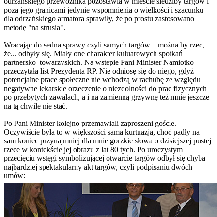
odrzańskiego przewoźnika pozostawia w mieście siedziby targów i
poza jego granicami jedynie wspomnienia o wielkości i szacunku
dla odrzańskiego armatora sprawiły, że po prostu zastosowano
metodę "na strusia".
Wracając do sedna sprawy czyli samych targów – można by rzec,
że... odbyły się. Miały one charakter kuluarowych spotkań
partnersko–towarzyskich. Na wstępie Pani Minister Namiotko
przeczytała list Prezydenta RP. Nie odniosę się do niego, gdyż
potencjalne prace społeczne nie wchodzą w rachubę ze względu
negatywne lekarskie orzeczenie o niezdolności do prac fizycznych
po przebytych zawałach, a i na zamienną grzywnę też mnie jeszcze
na tą chwile nie stać.
Po Pani Minister kolejno przemawiali zaproszeni goście.
Oczywiście była to w większości sama kurtuazja, choć padły na
sam koniec przynajmniej dla mnie gorzkie słowa o dzisiejszej pustej
rzece w kontekście jej obrazu z lat 80 tych. Po uroczystym
przecięciu wstęgi symbolizującej otwarcie targów odbył się chyba
najbardziej spektakularny akt targów, czyli podpisaniu dwóch
umów: