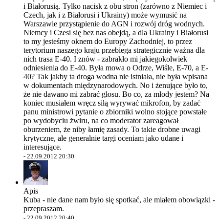
i Białorusią. Tylko nacisk z obu stron (zarówno z Niemiec i
Czech, jak i z Białorusi i Ukrainy) może wymusić na
Warszawie przystąpienie do AGN i rozwój dróg wodnych.
Niemcy i Czesi się bez nas obejdą, a dla Ukrainy i Białorusi
to my jesteśmy oknem do Europy Zachodniej, to przez
terytorium naszego kraju przebiega strategicznie ważna dla
nich trasa E-40. I znów - zabrakło mi jakiegokolwiek
odniesienia do E-40. Była mowa o Odrze, Wiśle, E-70, a E-
40? Tak jakby ta droga wodna nie istniała, nie była wpisana
w dokumentach międzynarodowych. No i żenujące było to,
że nie dawano mi zabrać głosu. Bo co, za młody jestem? Na
koniec musiałem wręcz siłą wyrywać mikrofon, by zadać
panu ministrowi pytanie o zbiorniki wolno stojące powstałe
po wydobyciu żwiru, na co moderator zareagował
oburzeniem, że niby łamię zasady. To takie drobne uwagi
krytyczne, ale generalnie targi oceniam jako udane i
interesujące.
-
22.09.2012 20:30
Apis
Kuba - nie dane nam było się spotkać, ale miałem obowiązki -
przepraszam.
-
22.09.2012 20:40