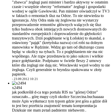
"zbawca" żeglugi pani minister i bardzo aktywny w ostatnim
czasie i wszędzie obecny "reformator" żeglugi i gospodarki
wodnej w ogóle Gawłowski. Pan minister oświadczył w TV3
w faktach o remontach śluz na Odrze. To nie niewiedza to
ignorancja. Aby Odra stała się żeglowna nie wystarczy
przeprowadzenie remontów głównych walących się śluz
tylko budowa obok istniejących nowych dostosowanych do
standardów europejskich i doprowadzenie do głębokości
tranzytowych. Dziś pogłębianie w/g Łońskiej to skandal, a
osławiony "pająk" (kretyńska nazwa) coś robi na dolnym
stanowisku w Rędzinie. Widzę go tam od dłuższego czasu
będąc w okolicy na rybach. To z pogłębianiem nie ma nic
wspólnego. Ale rzgw przedstawia to jako sukces i wielkie
prace gołębiarskie. Podpisano w świetle fleszy 2 umowy
które dla żeglugi nie dają nic. Wrocławski węzeł wodny to nie
żegluga. Czyli generalnie to bryndza opakowana w złoty
papierek.
-
23.09.2012 10:21
x2494
jak podkreślił d-ca tego portalu RIS na "górnej Odrze"
oznaczało... górę mapy czyli okolice Szczecina.buchaaaaa
może Apis wytłumacz tym typom gdzie jest góra a gdzie dół
to jest bez przebicia znajomość tematu kompromitacja
Dziękuje nie mam pytań padniemy niebawem .