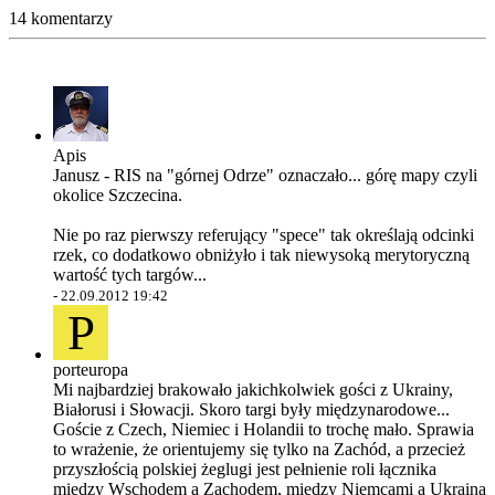
14 komentarzy
Apis
Janusz - RIS na "górnej Odrze" oznaczało... górę mapy czyli
okolice Szczecina.
Nie po raz pierwszy referujący "spece" tak określają odcinki
rzek, co dodatkowo obniżyło i tak niewysoką merytoryczną
wartość tych targów...
-
22.09.2012 19:42
P
porteuropa
Mi najbardziej brakowało jakichkolwiek gości z Ukrainy,
Białorusi i Słowacji. Skoro targi były międzynarodowe...
Goście z Czech, Niemiec i Holandii to trochę mało. Sprawia
to wrażenie, że orientujemy się tylko na Zachód, a przecież
przyszłością polskiej żeglugi jest pełnienie roli łącznika
między Wschodem a Zachodem, między Niemcami a Ukrainą