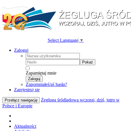
Select Language
▼
Zaloguj
Pokaż
Zapamiętaj mnie
Zaloguj
Zapomniałeś/aś hasła?
Zarejestruj się
Żegluga śródlądowa wczoraj, dziś, jutro w
Przełącz nawigację
Polsce i Europie
Aktualności