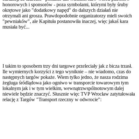
honorowych i sponsorów - poza symbolami, którymi były śruby
okrętowe jako "dodatkowy napęd" do dalszych działań nie
otrzymali ani grosza. Prawdopodobnie organizatorzy mieli swoich
"pewniaków", ale Kapituła postanowiła inaczej, więc jakaś kara
musiała być...
I takim to sposobem trzy dni targowe przeleciały jak z bicza trzasł.
Ile wymiernych korzyści z tego wyniknie – nie wiadomo, czas do
następnych targów pokaże. Wiem tylko jedno, że nasza rodzima
żegluga śródlądowa jako ogniwo w transporcie towarowym tym
lokalnym jak i w tym wielkim, wewnątrzwspólnotowym dalej
niewiele będzie znaczyć. Słusznie więc TVP Wrocław zatytułowała
relację z Targów "Transport rzeczny w odwrocie":