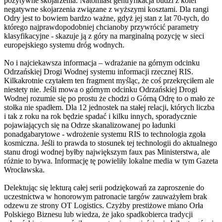
pozytywne skojarzenia. Natomiast gentryfikacja budzi z kolei
negatywne skojarzenia związane z wyższymi kosztami. Dla rangi
Odry jest to bowiem bardzo ważne, gdyż jej stan z lat 70-tych, do
którego najprawdopodobniej chcianoby przywrócić parametry
klasyfikacyjne - skazuje ją z góry na marginalną pozycję w sieci
europejskiego systemu dróg wodnych.
No i najciekawsza informacja – wdrażanie na górnym odcinku
Odrzańskiej Drogi Wodnej systemu informacji rzecznej RIS.
Kilkakrotnie czytałem ten fragment myśląc, że coś przekręciłem ale
niestety nie. Jeśli mowa o górnym odcinku Odrzańskiej Drogi
Wodnej rozumie się po prostu że chodzi o Górną Odrę to o mało ze
stołka nie spadłem. Dla 12 jednostek na stałej relacji, których liczba
i tak z roku na rok będzie spadać i kilku innych, sporadycznie
pojawiających się na Odrze skanalizowanej po ładunki
ponadgabarytowe - wdrożenie systemu RIS to technologia zgoła
kosmiczna. Jeśli to prawda to stosunek tej technologii do aktualnego
stanu drogi wodnej byłby największym faux pas Ministerstwa, ale
różnie to bywa. Informację tę powieliły lokalne media w tym Gazeta
Wrocławska.
Delektując się lekturą całej serii podziękowań za zaproszenie do
uczestnictwa w honorowym patronacie targów zauważyłem brak
odzewu ze strony OT Logistics. Czyżby prestiżowe miano Orła
Polskiego Biznesu lub wiedza, że jako spadkobierca tradycji