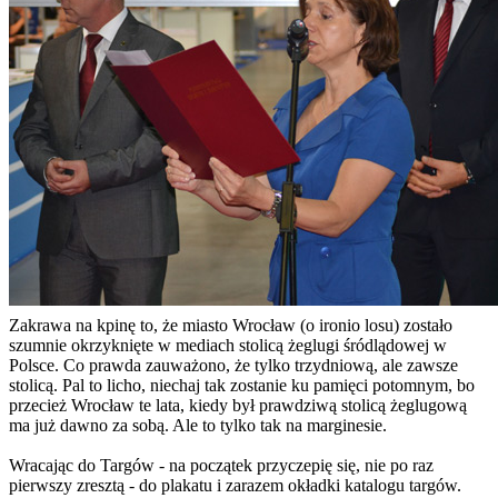
Zakrawa na kpinę to, że miasto Wrocław (o ironio losu) zostało
szumnie okrzyknięte w mediach stolicą żeglugi śródlądowej w
Polsce. Co prawda zauważono, że tylko trzydniową, ale zawsze
stolicą. Pal to licho, niechaj tak zostanie ku pamięci potomnym, bo
przecież Wrocław te lata, kiedy był prawdziwą stolicą żeglugową
ma już dawno za sobą. Ale to tylko tak na marginesie.
Wracając do Targów - na początek przyczepię się, nie po raz
pierwszy zresztą - do plakatu i zarazem okładki katalogu targów.