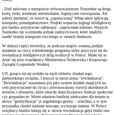
- Dziś mówimy o transporcie zrównoważonym. Potrzebne są drogi,
kolej, rzeki, terminale intermodalne, logistyczne rozwiązania. Ale
należy pamiętać, że nawet tą „zapuszczoną” Wisłą także spływają
transporty ponadgabarytowe. Projekt wsparcia żeglugi śródlądowej
jest bardzo pozytywnie odbierany - zapewniała minister. Wypych-
Namiotko nie wymieniła jednak żadnych kwot, które miałyby
zasilić branżę transportu rzecznego w ramach funduszu.
W dalszej części stwierdza, że podczas targów zostaną podjęte
działania na rzecz wieloletniego programu który przyczyni się do
rewitalizacji śródlądowych dróg wodnych w Polsce. Miało by to
dziać się przy współpracy Ministerstwa Środowiska i Krajowego
Zarządu Gospodarki Wodnej.
Uff, gorąco mi się zrobiło na myśl efektów działań tego
partnerskiego związku. I jeszcze ta nieszczęsna "rewitalizacja".
"Rewitalizacja" rozumiana jest jako system działań mających na
celu przywracanie do życia i zrównoważony rozwój określonych
terenów i obszarów, które utraciły dotychczasowe funkcje społeczne
czy gospodarcze. Moim zdaniem bardziej adekwatne dla tematu to
słowo "gentryfikacja" (z angelskiego gentry – szlachta), a w tym
przypadku chodzi nadanie nowego, wyższego statusu. W Polsce
urzędnicy bardzo lubują się w słowie rewitalizacja gdyż budzi ono