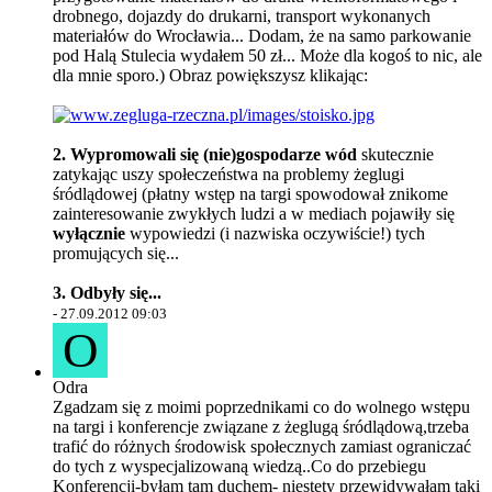
drobnego, dojazdy do drukarni, transport wykonanych
materiałów do Wrocławia... Dodam, że na samo parkowanie
pod Halą Stulecia wydałem 50 zł... Może dla kogoś to nic, ale
dla mnie sporo.) Obraz powiększysz klikając:
2. Wypromowali się (nie)gospodarze wód
skutecznie
zatykając uszy społeczeństwa na problemy żeglugi
śródlądowej (płatny wstęp na targi spowodował znikome
zainteresowanie zwykłych ludzi a w mediach pojawiły się
wyłącznie
wypowiedzi (i nazwiska oczywiście!) tych
promujących się...
3. Odbyły się...
-
27.09.2012 09:03
O
Odra
Zgadzam się z moimi poprzednikami co do wolnego wstępu
na targi i konferencje związane z żeglugą śródlądową,trzeba
trafić do różnych środowisk społecznych zamiast ograniczać
do tych z wyspecjalizowaną wiedzą..Co do przebiegu
Konferencji-byłam tam duchem- niestety przewidywałam taki