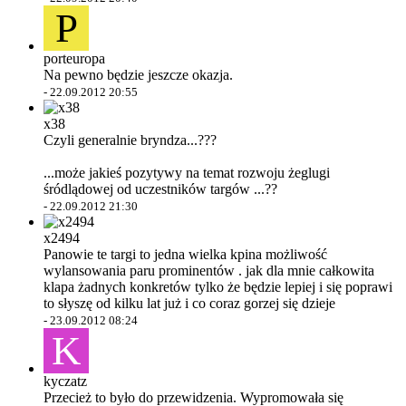
P
porteuropa
Na pewno będzie jeszcze okazja.
-
22.09.2012 20:55
x38
Czyli generalnie bryndza...???
...może jakieś pozytywy na temat rozwoju żeglugi
śródlądowej od uczestników targów ...??
-
22.09.2012 21:30
x2494
Panowie te targi to jedna wielka kpina możliwość
wylansowania paru prominentów . jak dla mnie całkowita
klapa żadnych konkretów tylko że będzie lepiej i się poprawi
to słyszę od kilku lat już i co coraz gorzej się dzieje
-
23.09.2012 08:24
K
kyczatz
Przecież to było do przewidzenia. Wypromowała się