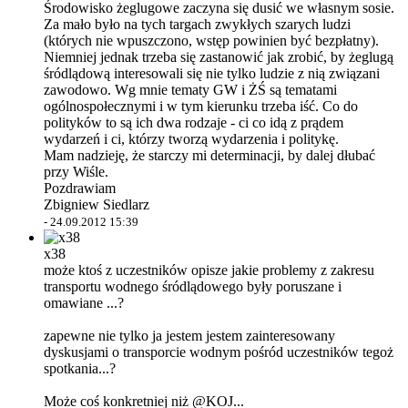
Środowisko żeglugowe zaczyna się dusić we własnym sosie.
Za mało było na tych targach zwykłych szarych ludzi
(których nie wpuszczono, wstęp powinien być bezpłatny).
Niemniej jednak trzeba się zastanowić jak zrobić, by żeglugą
śródlądową interesowali się nie tylko ludzie z nią związani
zawodowo. Wg mnie tematy GW i ŻŚ są tematami
ogólnospołecznymi i w tym kierunku trzeba iść. Co do
polityków to są ich dwa rodzaje - ci co idą z prądem
wydarzeń i ci, którzy tworzą wydarzenia i politykę.
Mam nadzieję, że starczy mi determinacji, by dalej dłubać
przy Wiśle.
Pozdrawiam
Zbigniew Siedlarz
-
24.09.2012 15:39
x38
może ktoś z uczestników opisze jakie problemy z zakresu
transportu wodnego śródlądowego były poruszane i
omawiane ...?
zapewne nie tylko ja jestem jestem zainteresowany
dyskusjami o transporcie wodnym pośród uczestników tegoż
spotkania...?
Może coś konkretniej niż @KOJ...