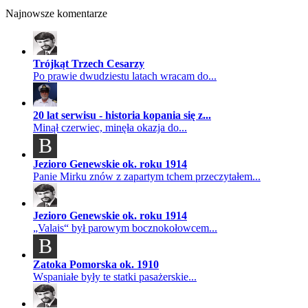
Najnowsze komentarze
Trójkąt Trzech Cesarzy
Po prawie dwudziestu latach wracam do...
20 lat serwisu - historia kopania się z...
Minął czerwiec, minęła okazja do...
B
Jezioro Genewskie ok. roku 1914
Panie Mirku znów z zapartym tchem przeczytałem...
Jezioro Genewskie ok. roku 1914
„Valais“ był parowym bocznokołowcem...
B
Zatoka Pomorska ok. 1910
Wspaniałe były te statki pasażerskie...