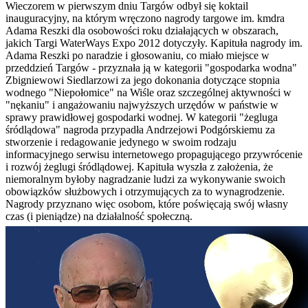
Wieczorem w pierwszym dniu Targów odbył się koktail
inauguracyjny, na którym wręczono nagrody targowe im. kmdra
Adama Reszki dla osobowości roku działających w obszarach,
jakich Targi WaterWays Expo 2012 dotyczyły. Kapituła nagrody im.
Adama Reszki po naradzie i głosowaniu, co miało miejsce w
przeddzień Targów - przyznała ją w kategorii "gospodarka wodna"
Zbigniewowi Siedlarzowi za jego dokonania dotyczące stopnia
wodnego "Niepołomice" na Wiśle oraz szczególnej aktywności w
"nękaniu" i angażowaniu najwyższych urzędów w państwie w
sprawy prawidłowej gospodarki wodnej. W kategorii "żegluga
śródlądowa" nagroda przypadła Andrzejowi Podgórskiemu za
stworzenie i redagowanie jedynego w swoim rodzaju
informacyjnego serwisu internetowego propagującego przywrócenie
i rozwój żeglugi śródlądowej. Kapituła wyszła z założenia, że
niemoralnym byłoby nagradzanie ludzi za wykonywanie swoich
obowiązków służbowych i otrzymujących za to wynagrodzenie.
Nagrody przyznano więc osobom, które poświęcają swój własny
czas (i pieniądze) na działalność społeczną.