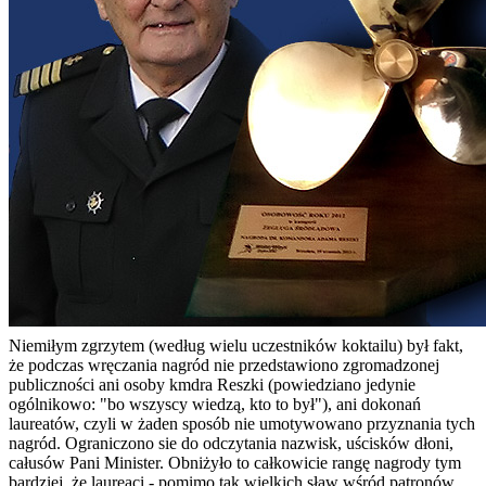
Niemiłym zgrzytem (według wielu uczestników koktailu) był fakt,
że podczas wręczania nagród nie przedstawiono zgromadzonej
publiczności ani osoby kmdra Reszki (powiedziano jedynie
ogólnikowo: "bo wszyscy wiedzą, kto to był"), ani dokonań
laureatów, czyli w żaden sposób nie umotywowano przyznania tych
nagród. Ograniczono sie do odczytania nazwisk, uścisków dłoni,
całusów Pani Minister. Obniżyło to całkowicie rangę nagrody tym
bardziej, że laureaci - pomimo tak wielkich sław wśród patronów