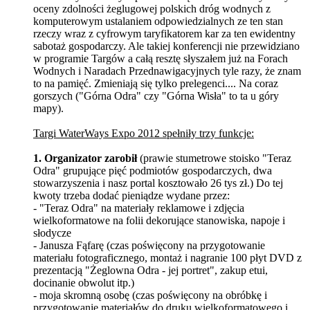
oceny zdolności żeglugowej polskich dróg wodnych z
komputerowym ustalaniem odpowiedzialnych ze ten stan
rzeczy wraz z cyfrowym taryfikatorem kar za ten ewidentny
sabotaż gospodarczy. Ale takiej konferencji nie przewidziano
w programie Targów a całą resztę słyszałem już na Forach
Wodnych i Naradach Przednawigacyjnych tyle razy, że znam
to na pamięć. Zmieniają się tylko prelegenci.... Na coraz
gorszych ("Górna Odra" czy "Górna Wisła" to ta u góry
mapy).
Targi WaterWays Expo 2012 spełniły trzy funkcje:
1. Organizator zarobił
(prawie stumetrowe stoisko "Teraz
Odra" grupujące pięć podmiotów gospodarczych, dwa
stowarzyszenia i nasz portal kosztowało 26 tys zł.) Do tej
kwoty trzeba dodać pieniądze wydane przez:
- "Teraz Odra" na materiały reklamowe i zdjęcia
wielkoformatowe na folii dekorujące stanowiska, napoje i
słodycze
- Janusza Fąfarę (czas poświęcony na przygotowanie
materiału fotograficznego, montaż i nagranie 100 płyt DVD z
prezentacją "Żeglowna Odra - jej portret", zakup etui,
docinanie obwolut itp.)
- moja skromną osobę (czas poświęcony na obróbkę i
przygotowanie materiałów do druku wielkoformatowego i