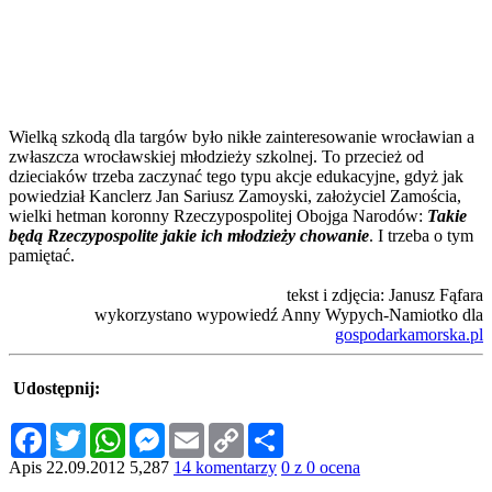
Wielką szkodą dla targów było nikłe zainteresowanie wrocławian a
zwłaszcza wrocławskiej młodzieży szkolnej. To przecież od
dzieciaków trzeba zaczynać tego typu akcje edukacyjne, gdyż jak
powiedział Kanclerz Jan Sariusz Zamoyski, założyciel Zamościa,
wielki hetman koronny Rzeczypospolitej Obojga Narodów:
Takie
będą Rzeczypospolite jakie ich młodzieży chowanie
. I trzeba o tym
pamiętać.
tekst i zdjęcia: Janusz Fąfara
wykorzystano wypowiedź Anny Wypych-Namiotko dla
gospodarkamorska.pl
Udostępnij:
Facebook
Twitter
WhatsApp
Messenger
Email
Copy
Share
Link
Apis
22.09.2012
5,287
14 komentarzy
0 z 0 ocena