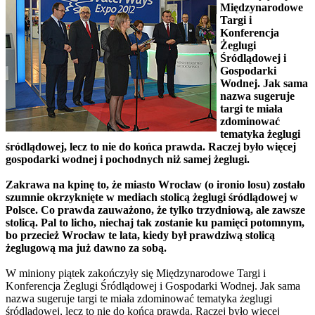
Międzynarodowe
Targi i
Konferencja
Żeglugi
Śródlądowej i
Gospodarki
Wodnej. Jak sama
nazwa sugeruje
targi te miała
zdominować
tematyka żeglugi
śródlądowej, lecz to nie do końca prawda. Raczej było więcej
gospodarki wodnej i pochodnych niż samej żeglugi.
Zakrawa na kpinę to, że miasto Wrocław (o ironio losu) zostało
szumnie okrzyknięte w mediach stolicą żeglugi śródlądowej w
Polsce. Co prawda zauważono, że tylko trzydniową, ale zawsze
stolicą. Pal to licho, niechaj tak zostanie ku pamięci potomnym,
bo przecież Wrocław te lata, kiedy był prawdziwą stolicą
żeglugową ma już dawno za sobą.
W miniony piątek zakończyły się Międzynarodowe Targi i
Konferencja Żeglugi Śródlądowej i Gospodarki Wodnej. Jak sama
nazwa sugeruje targi te miała zdominować tematyka żeglugi
śródlądowej, lecz to nie do końca prawda. Raczej było więcej