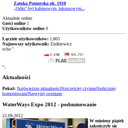
Zatoka Pomorska ok. 1910
„Odin“ był kabinowym, luksusowym...
Aktualnie online
Gości online
1
Użytkowników online
0
Łącznie użytkowników:
1,865
Najnowszy użytkownik:
Ziulkiewicz
echo "
";
Aktualności
Pokaż:
Najświeższe aktualności
Najczęściej czytane
Najliczniej
komentowane
Najwyżej oceniane
WaterWays Expo 2012 - podsumowanie
22.09.2012
W miniony piątek
zakończyły się