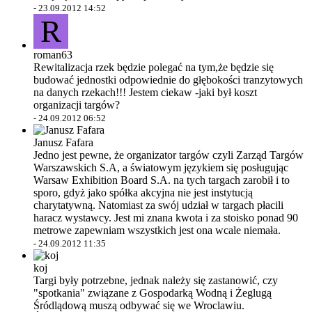
-
23.09.2012 14:52
R
roman63
Rewitalizacja rzek będzie polegać na tym,że będzie się
budować jednostki odpowiednie do głębokości tranzytowych
na danych rzekach!!! Jestem ciekaw -jaki był koszt
organizacji targów?
-
24.09.2012 06:52
Janusz Fafara
Jedno jest pewne, że organizator targów czyli Zarząd Targów
Warszawskich S.A, a światowym językiem się posługując
Warsaw Exhibition Board S.A. na tych targach zarobił i to
sporo, gdyż jako spółka akcyjna nie jest instytucją
charytatywną. Natomiast za swój udział w targach płacili
haracz wystawcy. Jest mi znana kwota i za stoisko ponad 90
metrowe zapewniam wszystkich jest ona wcale niemała.
-
24.09.2012 11:35
koj
Targi były potrzebne, jednak należy się zastanowić, czy
"spotkania" związane z Gospodarką Wodną i Żeglugą
Śródlądową muszą odbywać się we Wroclawiu.