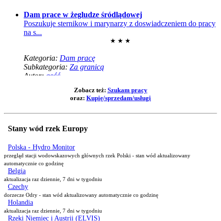
Dam prace w żegludze śródlądowej
Poszukuje sternikow i marynarzy z doswiadczeniem do pracy
na s...
★ ★ ★
Kategoria:
Dam pracę
Subkategoria:
Za granicą
Autor:
gość
KAPITAN A
Zobacz też:
Szukam pracy
Zatrudnimy Kapitana A na barkę 80m w systemie 3/3. Rejon
oraz:
Kupię/sprzedam/usługi
pł...
★ ★ ★
Kategoria:
Dam pracę
Stany wód rzek Europy
Subkategoria:
Za granicą
Autor:
gość
Polska - Hydro Monitor
Dam prace w żegludze śródlądowej
przegląd stacji wodowskazowych głównych rzek Polski - stan wód aktualizowany
Zatrudnie marynarzy i sternikow z doswiadczeniem, na
automatycznie co godzinę
Belgia
tankowce ...
aktualizacja raz dziennie, 7 dni w tygodniu
★ ★ ★
Czechy
dorzecze Odry - stan wód aktualizowany automatycznie co godzinę
Kategoria:
Dam pracę
Holandia
Subkategoria:
Za granicą
aktualizacja raz dziennie, 7 dni w tygodniu
Autor:
gość
Rzeki Niemiec i Austrii (ELVIS)