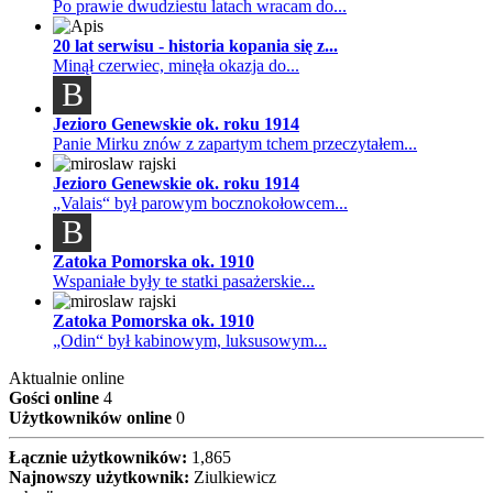
Po prawie dwudziestu latach wracam do...
20 lat serwisu - historia kopania się z...
Minął czerwiec, minęła okazja do...
B
Jezioro Genewskie ok. roku 1914
Panie Mirku znów z zapartym tchem przeczytałem...
Jezioro Genewskie ok. roku 1914
„Valais“ był parowym bocznokołowcem...
B
Zatoka Pomorska ok. 1910
Wspaniałe były te statki pasażerskie...
Zatoka Pomorska ok. 1910
„Odin“ był kabinowym, luksusowym...
Aktualnie online
Gości online
4
Użytkowników online
0
Łącznie użytkowników:
1,865
Najnowszy użytkownik:
Ziulkiewicz