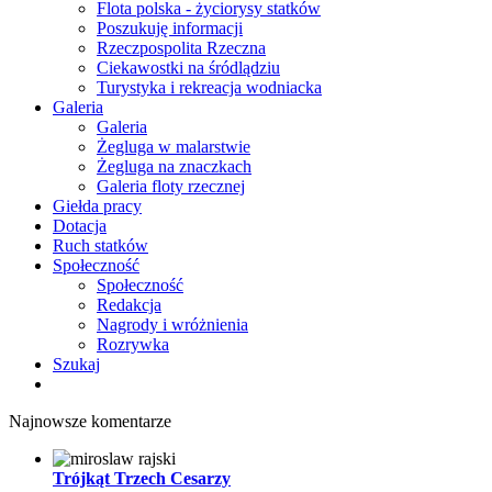
Flota polska - życiorysy statków
Poszukuję informacji
Rzeczpospolita Rzeczna
Ciekawostki na śródlądziu
Turystyka i rekreacja wodniacka
Galeria
Galeria
Żegluga w malarstwie
Żegluga na znaczkach
Galeria floty rzecznej
Giełda pracy
Dotacja
Ruch statków
Społeczność
Społeczność
Redakcja
Nagrody i wróżnienia
Rozrywka
Szukaj
Najnowsze komentarze
Trójkąt Trzech Cesarzy