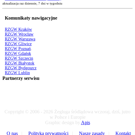
aktualizacja raz dziennie, 7 dni w tygodniu
Komunikaty nawigacyjne
RZGW Kraków
RZGW Wrocław
RZGW Warszawa
RZGW Gliwice
RZGW Poznań
.
RZGW Gdańsk
RZGW Szczecin
RZGW Białystok
RZGW Bydgoszcz
RZGW Lublin
Partnerzy serwisu
Copyright © 2006 - 2026 Żegluga śródlądowa wczoraj, dziś, jutro
w Polsce i Europie
Graphic design by
Apis
O nas
|
Polityka prywatności
|
Nasze zasady
|
Kontakt