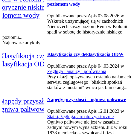
poziomem wody
Opublikowane przez Apis 03.08.2026 w
Wskutek utrzymującej się w zachodnich
Niemczech suszy poziom Renu w Kolonii
spadł w sobotę do historycznie niskiego
poziomu...
Najnowsze artykuły
Klasyfikacja czy deklasyfikacja ODW
Opublikowane przez Apis 04.03.2024 w
Żegluga - analizy i porównania
Przy okazji opisywanych ostatnio na łamach
serwisu żeglugowego "bliskich spotkań
statków z mostami" wraca jak bumerang...
Napędy przyszłości – ogniwa paliwowe
Opublikowane przez Apis 12.01.2023 w
Statki, żegluga, armatorzy, stocznie
Ogniwo paliwowe nie jest w zasadzie
żadnym nowym wynalazkiem. Już w roku
1838 niemiecko – szwajcarski fizyk