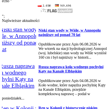
echo "
";
Najświeższe aktualności
Niski stan wody w Wiśle, w Annopolu
najniższy od ponad 70 lat
Opublikowane przez Apis 06.08.2026 w
We wtorek na stacji hydrologicznej Annopol
(woj. lubelskie) stan wody na Wiśle wyniósł
160 cm i był najniższy w historii...
Rusza naprawa koła wodnego pochylni
Kąty na Kanale Elbląskim
Opublikowane przez Apis 04.08.2026 w
Koło wodne, które napędza pochylnię Kąty
na Kanale Elbląskim, przejdzie
kompleksową naprawę – podał w
poniedziałek...
Ren w Kolonii z historycznie niskim