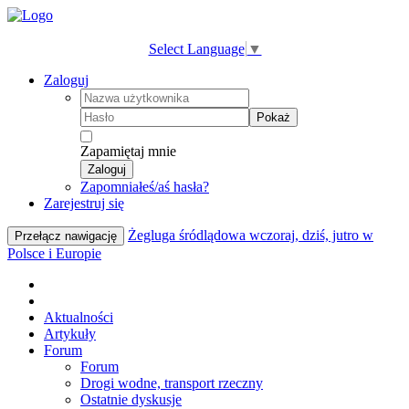
Select Language
▼
Zaloguj
Pokaż
Zapamiętaj mnie
Zaloguj
Zapomniałeś/aś hasła?
Zarejestruj się
Żegluga śródlądowa wczoraj, dziś, jutro w
Przełącz nawigację
Polsce i Europie
Aktualności
Artykuły
Forum
Forum
Drogi wodne, transport rzeczny
Ostatnie dyskusje