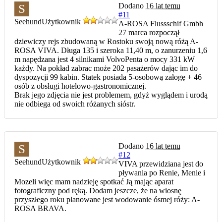
Dodano
16 lat temu
S
#11
Seehund
Użytkownik
A-ROSA Flussschif Gmbh
27 marca rozpoczął
dziewiczy rejs zbudowaną w Rostoku swoją nową różą A-
ROSA VIVA. Długa 135 i szeroka 11,40 m, o zanurzeniu 1,6
m napędzana jest 4 silnikami VolvoPenta o mocy 331 kW
każdy. Na pokład zabrac może 202 pasażerów dając im do
dyspozycji 99 kabin. Statek posiada 5-osobową załogę + 46
osób z obsługi hotelowo-gastronomicznej.
Brak jego zdjęcia nie jest problemem, gdyż wyglądem i urodą
nie odbiega od swoich różanych sióstr.
Dodano
16 lat temu
S
#12
Seehund
Użytkownik
VIVA przewidziana jest do
pływania po Renie, Menie i
Mozeli więc mam nadzieję spotkać Ją mając aparat
fotograficzny pod ręką. Dodam jeszcze, że na wiosnę
przyszłego roku planowane jest wodowanie ósmej róży: A-
ROSA BRAVA.