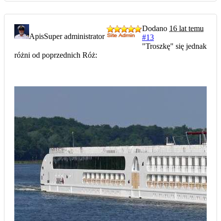
Dodano
16 lat temu
Apis
Super administrator
#13
"Troszkę" się jednak
różni od poprzednich Róż: