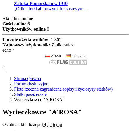
Zatoka Pomorska ok. 1910
„Odin“ był kabinowym, luksusowym...
Aktualnie online
Gości online
6
Użytkowników online
0
Łącznie użytkowników:
1,865
Najnowszy użytkownik:
Ziulkiewicz
echo "
";
Strona główna
Forum dyskusyjne
Flota rzeczna zagraniczna (opisy i życiorysy statków)
Statki pasażerskie
Wycieczkowce "A'ROSA"
Wycieczkowce "A'ROSA"
Ostatnia aktualizacja
14 lat temu