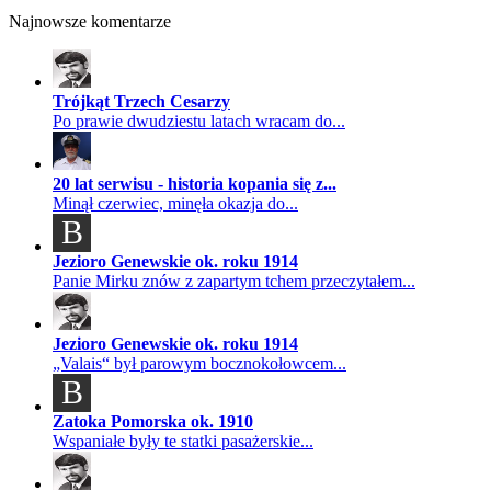
Najnowsze komentarze
Trójkąt Trzech Cesarzy
Po prawie dwudziestu latach wracam do...
20 lat serwisu - historia kopania się z...
Minął czerwiec, minęła okazja do...
B
Jezioro Genewskie ok. roku 1914
Panie Mirku znów z zapartym tchem przeczytałem...
Jezioro Genewskie ok. roku 1914
„Valais“ był parowym bocznokołowcem...
B
Zatoka Pomorska ok. 1910
Wspaniałe były te statki pasażerskie...