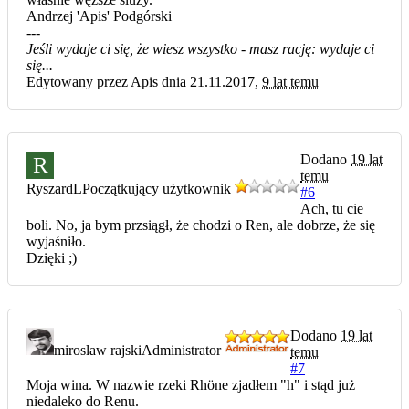
Andrzej 'Apis' Podgórski
---
Jeśli wydaje ci się, że wiesz wszystko - masz rację: wydaje ci
się...
Edytowany przez Apis dnia 21.11.2017,
9 lat temu
Dodano
19 lat
R
temu
RyszardL
Początkujący użytkownik
#6
Ach, tu cie
boli. No, ja bym przsiągł, że chodzi o Ren, ale dobrze, że się
wyjaśniło.
Dzięki ;)
Dodano
19 lat
miroslaw rajski
Administrator
temu
#7
Moja wina. W nazwie rzeki Rhöne zjadłem "h" i stąd już
niedaleko do Renu.