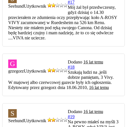
#17
Seehund
Użytkownik
Mój żal był przedwczesny,
gdyż dzisiaj o 14.30
przecierałem ze zdumienia oczy przepływając koło A-ROSY
VIVY zacumowanej w Ruedesheim na 526 km Renu.
Niestety nie miałem pod ręką swojego Canona. Od dzisiaj
będę bardziej czujny i mam nadzieję, że to co się odwlecze
....VIVA nie uciecze.
Dodano
16 lat temu
G
#18
grzegorz
Użytkownik
Szukają ludzi na ,jeśli
dobrze pamiętam, 3 Vivy.
W majowej albo czerwcowej gazecie były ich ogłoszenia.
Edytowany przez grzegorz dnia 18.06.2010,
16 lat temu
Dodano
16 lat temu
S
#19
Seehund
Użytkownik
Na pewno miałeś na myśli 3
A-ROSY, gdyż VIVA jest