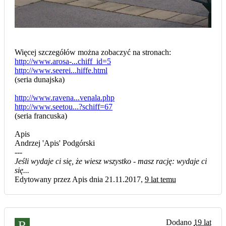
Więcej szczegółów można zobaczyć na stronach:
http://www.arosa-...chiff_id=5
http://www.seerei...hiffe.html
(seria dunajska)
http://www.ravena...venala.php
http://www.seetou...?schiff=67
(seria francuska)
Apis
Andrzej 'Apis' Podgórski
---
Jeśli wydaje ci się, że wiesz wszystko - masz rację: wydaje ci
się...
Edytowany przez Apis dnia 21.11.2017,
9 lat temu
Dodano
19 lat
R