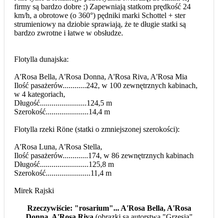
firmy są bardzo dobre ;) Zapewniają statkom prędkość 24
km/h, a obrotowe (o 360°) pędniki marki Schottel + ster
strumieniowy na dziobie sprawiają, że te długie statki są
bardzo zwrotne i łatwe w obsłudze.
Flotylla dunajska:
A'Rosa Bella, A'Rosa Donna, A'Rosa Riva, A'Rosa Mia
Ilość pasażerów............242, w 100 zewnętrznych kabinach,
w 4 kategoriach,
Długość........................124,5 m
Szerokość......................14,4 m
Flotylla rzeki Röne (statki o zmniejszonej szerokości):
A'Rosa Luna, A'Rosa Stella,
Ilość pasażerów.............174, w 86 zewnętrznych kabinach
Długość.........................125,8 m
Szerokość.......................11,4 m
Mirek Rajski
Rzeczywiście: "rosarium"... A'Rosa Bella, A'Rosa
Donna, A'Rosa Riva
(obrazki są autorstwa "Grzesia"