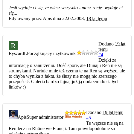
---
Jeśli wydaje ci się, że wiesz wszystko - masz rację: wydaje ci
się...
Edytowany przez Apis dnia 22.02.2008,
18 lat temu
Dodano
19 lat
R
temu
RyszardL
Początkujący użytkownik
#4
Dzięki za
informację o zanurzeniu. Dość spore, ale Dunaj i Ren nie są
strumykami. Nurtuje mnie też czemu te na Ren są węższe, ale
to chyba wynika z faktu, że śluzy nie mogą nic szerszego
przepuścić. Galeria bardzo fajna, już ją dodałem do stałych
linków ;)
Dodano
19 lat temu
Apis
Super administrator
#5
Te węższe nie są na
Ren lecz na Rhöne we Francji. Tam prawdopodobnie sa
właśnie węższe śluzy.