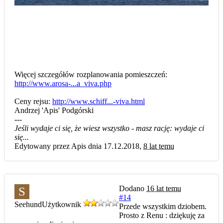
Więcej szczegółów rozplanowania pomieszczeń:
http://www.arosa-...a_viva.php
Ceny rejsu:
http://www.schiff...-viva.html
Andrzej 'Apis' Podgórski
---
Jeśli wydaje ci się, że wiesz wszystko - masz rację: wydaje ci
się...
Edytowany przez Apis dnia 17.12.2018,
8 lat temu
Dodano
16 lat temu
S
#14
Seehund
Użytkownik
Przede wszystkim dziobem.
Prosto z Renu : dziękuję za