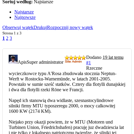
Sortuj według:
Najstarsze
Najstarsze
Najnowsze
Obserwuj wątek
Drukuj
Rozpocznij nowy wątek
Strona
1 z 3
1
2
3
Dodano
19 lat temu
Apis
Super administrator
#1
Rzeczne
wycieczkowce typu A'Rosa zbudowała stocznia Neptun-
Werft w Rostocku-Warnemünde, w latach 2001-2005.
Powstalo w sumie sześć statków. Cztery dla flotylli dunajskiej
i dwa dla flotylli rzeki Röne we Francji.
Napęd ich stanowią dwa widlaste, szesnastocylindrowe
silniki firmy MTU typoszeregu 2000, o mocy calkowitej
1600 KW (2174 KM).
Niejako przy okazji powiem, że w MTU (Motoren und
Turbinen Union, Friedrichshafen) pracuję juz dwadziescia lat
i nie tylko z lokalnego patriotyzmu twierdzę, że silniki tej