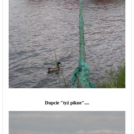
Dupcie "tyż pikne"....