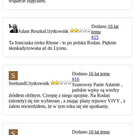
wsparcie zdjęciami.
Dodano
16 lat
Adam Reszka
Użytkownik
temu
#15
Ta francuska rzeka Rhone - to po polsku Rodan. Pięknie
skaskadyzowana aż do Lyonu.
Dodano
16 lat temu
S
#16
Seehund
Użytkownik
Szanowny Panie Adamie ,
pańskie wpisy są wiedzy
źródłem obfitym. Czerpię z niego upojnie. Na Rodan
(niestety) się nie wybieram , a znając plany rejsowe VIVY , z
żalem stwierdziłem, że w tym roku się nie spotkamy.
Dodano
16 lat temu
S