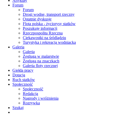
Artykuły
Forum
Forum
Drogi wodne, transport rzeczny
Ostatnie dyskusje
Flota polska - życiorysy statków
Poszukuję informacji
Rzeczpospolita Rzeczna
Ciekawostki na śródlądziu
Turystyka i rekreacja wodniacka
Galeria
Galeria
Żegluga w malarstwie
Żegluga na znaczkach
Galeria floty rzecznej
Giełda pracy
Dotacja
Ruch statków
Społeczność
Społeczność
Redakcja
Nagrody i wróżnienia
Rozrywka
Szukaj