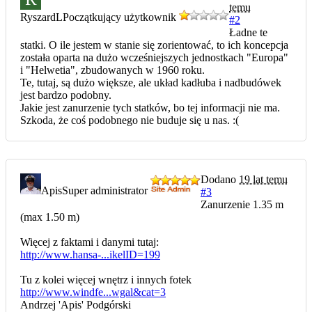
temu
RyszardL
Początkujący użytkownik
#2
Ładne te
statki. O ile jestem w stanie się zorientować, to ich koncepcja
została oparta na dużo wcześniejszych jednostkach "Europa"
i "Helwetia", zbudowanych w 1960 roku.
Te, tutaj, są dużo większe, ale układ kadłuba i nadbudówek
jest bardzo podobny.
Jakie jest zanurzenie tych statków, bo tej informacji nie ma.
Szkoda, że coś podobnego nie buduje się u nas. :(
Dodano
19 lat temu
Apis
Super administrator
#3
Zanurzenie 1.35 m
(max 1.50 m)
Więcej z faktami i danymi tutaj:
http://www.hansa-...ikelID=199
Tu z kolei więcej wnętrz i innych fotek
http://www.windfe...wgal&cat=3
Andrzej 'Apis' Podgórski