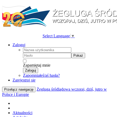
Select Language
▼
Zaloguj
Pokaż
Zapamiętaj mnie
Zaloguj
Zapomniałeś/aś hasła?
Zarejestruj się
Żegluga śródlądowa wczoraj, dziś, jutro w
Przełącz nawigację
Polsce i Europie
Aktualności