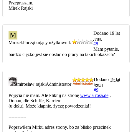
Przepraszam,
Mirek Rajski
Dodano
19 lat
M
temu
Mrozek
Początkujący użytkownik
#8
Mam pytanie,
bardzo cięzko jest sie dostac do pracy na takich okazach?
Dodano
19 lat
miroslaw rajski
Administrator
temu
#9
Pojęcia nie mam. Ale kliknij na stronę
www.a-rosa.de
,
Donau, die Schiffe, Karriere
(u dołu). Może klapnie, życzę powodzenia!!
------------
Poprawiłem Mirku adres strony, bo za blisko przecinek