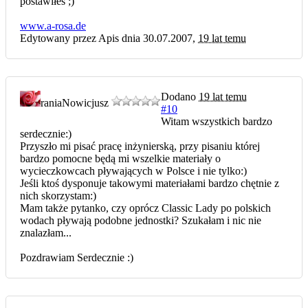
postawiłeś ;)
www.a-rosa.de
Edytowany przez Apis dnia 30.07.2007,
19 lat temu
Dodano
19 lat temu
rania
Nowicjusz
#10
Witam wszystkich bardzo
serdecznie:)
Przyszło mi pisać pracę inżynierską, przy pisaniu której
bardzo pomocne będą mi wszelkie materiały o
wycieczkowcach pływających w Polsce i nie tylko:)
Jeśli ktoś dysponuje takowymi materiałami bardzo chętnie z
nich skorzystam:)
Mam także pytanko, czy oprócz Classic Lady po polskich
wodach pływają podobne jednostki? Szukałam i nic nie
znalazłam...
Pozdrawiam Serdecznie :)