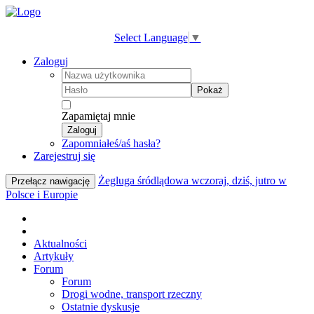
Select Language
▼
Zaloguj
Pokaż
Zapamiętaj mnie
Zaloguj
Zapomniałeś/aś hasła?
Zarejestruj się
Żegluga śródlądowa wczoraj, dziś, jutro w
Przełącz nawigację
Polsce i Europie
Aktualności
Artykuły
Forum
Forum
Drogi wodne, transport rzeczny
Ostatnie dyskusje