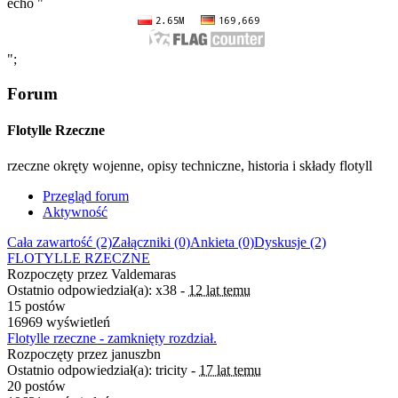
echo "
";
Forum
Flotylle Rzeczne
rzeczne okręty wojenne, opisy techniczne, historia i składy flotyll
Przegląd forum
Aktywność
Cała zawartość (2)
Załączniki (0)
Ankieta (0)
Dyskusje (2)
FLOTYLLE RZECZNE
Rozpoczęty przez Valdemaras
Ostatnio odpowiedział(a): x38 -
12 lat temu
15 postów
16969 wyświetleń
Flotylle rzeczne - zamknięty rozdział.
Rozpoczęty przez januszbn
Ostatnio odpowiedział(a): tricity -
17 lat temu
20 postów