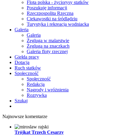
Flota polska - życiorysy statków
Poszukuję informacji
Rzeczpospolita Rzeczna
Ciekawostki na śródlądziu
Turystyka i rekreacja wodniacka
Galeria
Galeria
Żegluga w malarstwie
Żegluga na znaczkach
Galeria floty rzecznej
Giełda pracy
Dotacja
Ruch statków
Społeczność
Społeczność
Redakcja
Nagrody i wróżnienia
Rozrywka
Szukaj
Najnowsze komentarze
Trójkąt Trzech Cesarzy