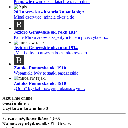
Po prawie dwudziestu latach wracam do...
20 lat serwisu - historia kopania się z...
Minął czerwiec, minęła okazja do...
B
Jezioro Genewskie ok. roku 1914
Panie Mirku znów z zapartym tchem przeczytałem...
Jezioro Genewskie ok. roku 1914
„Valais“ był parowym bocznokołowcem...
B
Zatoka Pomorska ok. 1910
Wspaniałe były te statki pasażerskie...
Zatoka Pomorska ok. 1910
„Odin“ był kabinowym, luksusowym...
Aktualnie online
Gości online
5
Użytkowników online
0
Łącznie użytkowników:
1,865
Najnowszy użytkownik:
Ziulkiewicz