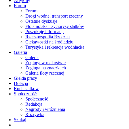
Artykuły
Forum
Forum
Drogi wodne, transport rzeczny
Ostatnie dyskusje
Flota polska - życiorysy statków
Poszukuję informacji
Rzeczpospolita Rzeczna
Ciekawostki na śródlądziu
Turystyka i rekreacja wodniacka
Galeria
Galeria
Żegluga w malarstwie
Żegluga na znaczkach
Galeria floty rzecznej
Giełda pracy
Dotacja
Ruch statków
Społeczność
Społeczność
Redakcja
Nagrody i wróżnienia
Rozrywka
Szukaj