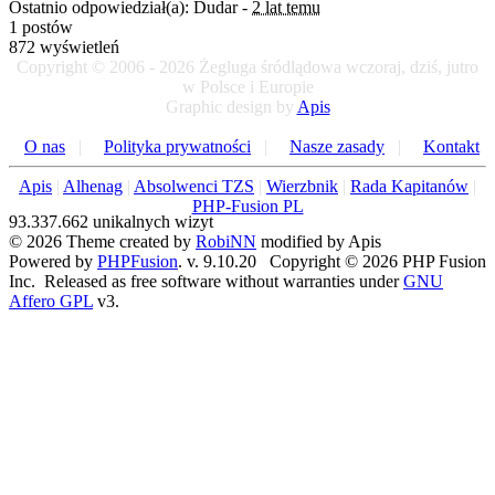
Ostatnio odpowiedział(a): Dudar -
2 lat temu
1 postów
872 wyświetleń
Copyright © 2006 - 2026 Żegluga śródlądowa wczoraj, dziś, jutro
w Polsce i Europie
Graphic design by
Apis
O nas
|
Polityka prywatności
|
Nasze zasady
|
Kontakt
Apis
|
Alhenag
|
Absolwenci TZS
|
Wierzbnik
|
Rada Kapitanów
|
PHP-Fusion PL
93.337.662 unikalnych wizyt
© 2026 Theme created by
RobiNN
modified by Apis
Powered by
PHPFusion
. v. 9.10.20 Copyright © 2026 PHP Fusion
Inc. Released as free software without warranties under
GNU
Affero GPL
v3.