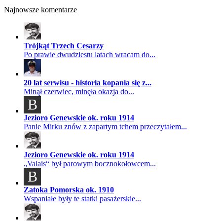
Najnowsze komentarze
Trójkąt Trzech Cesarzy
Po prawie dwudziestu latach wracam do...
20 lat serwisu - historia kopania się z...
Minął czerwiec, minęła okazja do...
B
Jezioro Genewskie ok. roku 1914
Panie Mirku znów z zapartym tchem przeczytałem...
Jezioro Genewskie ok. roku 1914
„Valais“ był parowym bocznokołowcem...
B
Zatoka Pomorska ok. 1910
Wspaniałe były te statki pasażerskie...