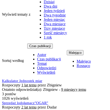
Dzisiaj
Dwa dni
Jeden tydzień
Wyświetl tematy z
Dwa tygodnie
Jeden miesiąc
Dwa miesiące
Trzy miesiące
Sześć miesięcy
1 rok
Czas publikacji
Malejąco
Autor
Czas publikacji
Sortuj według
Malejąco
Temat
Rosnąco
Odpowiedzi
Wyświetleń
Kalkulator Jednostek miar
Rozpoczęty
1 lat temu
przez Zbigniew
Ostatnio odpowiedział(a): Zbigniew -
9 miesięcy temu
3 postów
1026 wyświetleń
Sprzedaż lodołamacz"OGAR"
Rozpoczęty
2 lat temu
przez Dudar