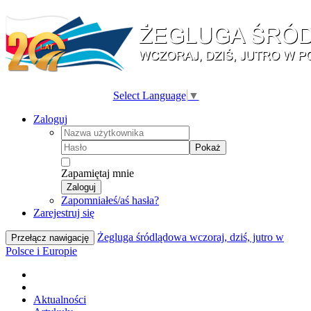
Select Language
▼
Zaloguj
Pokaż
Zapamiętaj mnie
Zaloguj
Zapomniałeś/aś hasła?
Zarejestruj się
Żegluga śródlądowa wczoraj, dziś, jutro w
Przełącz nawigację
Polsce i Europie
Aktualności