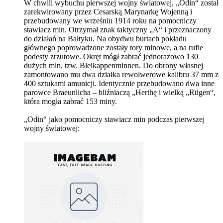
W chwili wybuchu pierwszej wojny światowej, „Odin“ został
zarekwirowany przez Cesarską Marynarkę Wojenną i
przebudowany we wrześniu 1914 roku na pomocniczy
stawiacz min. Otrzymał znak taktyczny „A“ i przeznaczony
do działań na Bałtyku. Na obydwu burtach pokładu
głównego poprowadzone zostały tory minowe, a na rufie
podesty zrzutowe. Okręt mógł zabrać jednorazowo 130
dużych min, tzw. Bleikappenminnen. Do obrony własnej
zamontowano mu dwa działka rewolwerowe kalibru 37 mm z
400 sztukami amunicji. Identycznie przebudowano dwa inne
parowce Braeunlicha – bliźniaczą „Herthę i wielką „Rügen“,
która mogła zabrać 153 miny.
„Odin“ jako pomocniczy stawiacz min podczas pierwszej
wojny światowej: