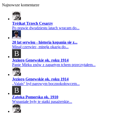
Najnowsze komentarze
Trójkąt Trzech Cesarzy
Po prawie dwudziestu latach wracam do...
20 lat serwisu - historia kopania się z...
Minął czerwiec, minęła okazja do...
B
Jezioro Genewskie ok. roku 1914
Panie Mirku znów z zapartym tchem przeczytałem...
Jezioro Genewskie ok. roku 1914
„Valais“ był parowym bocznokołowcem...
B
Zatoka Pomorska ok. 1910
Wspaniałe były te statki pasażerskie...