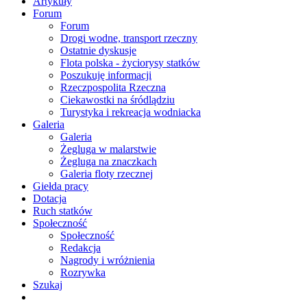
Artykuły
Forum
Forum
Drogi wodne, transport rzeczny
Ostatnie dyskusje
Flota polska - życiorysy statków
Poszukuję informacji
Rzeczpospolita Rzeczna
Ciekawostki na śródlądziu
Turystyka i rekreacja wodniacka
Galeria
Galeria
Żegluga w malarstwie
Żegluga na znaczkach
Galeria floty rzecznej
Giełda pracy
Dotacja
Ruch statków
Społeczność
Społeczność
Redakcja
Nagrody i wróżnienia
Rozrywka
Szukaj