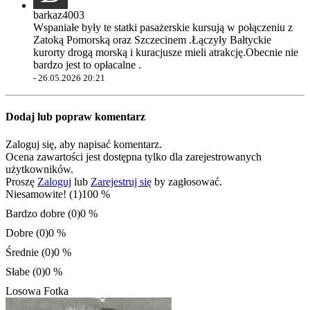
barkaz4003
Wspaniałe były te statki pasażerskie kursują w połączeniu z
Zatoką Pomorską oraz Szczecinem .Łączyły Bałtyckie
kurorty drogą morską i kuracjusze mieli atrakcję.Obecnie nie
bardzo jest to opłacalne .
-
26.05.2026 20:21
Dodaj lub popraw komentarz
Zaloguj się, aby napisać komentarz.
Ocena zawartości jest dostępna tylko dla zarejestrowanych
użytkowników.
Proszę
Zaloguj
lub
Zarejestruj się
by zagłosować.
Niesamowite! (1)
100 %
Bardzo dobre (0)
0 %
Dobre (0)
0 %
Średnie (0)
0 %
Słabe (0)
0 %
Losowa Fotka