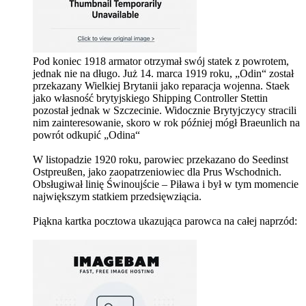
Pod koniec 1918 armator otrzymał swój statek z powrotem,
jednak nie na długo. Już 14. marca 1919 roku, „Odin“ został
przekazany Wielkiej Brytanii jako reparacja wojenna. Staek
jako własność brytyjskiego Shipping Controller Stettin
pozostał jednak w Szczecinie. Widocznie Brytyjczycy stracili
nim zainteresowanie, skoro w rok później mógł Braeunlich na
powrót odkupić „Odina“
W listopadzie 1920 roku, parowiec przekazano do Seedinst
Ostpreußen, jako zaopatrzeniowiec dla Prus Wschodnich.
Obsługiwał linię Świnoujście – Piława i był w tym momencie
największym statkiem przedsięwziącia.
Piąkna kartka pocztowa ukazująca parowca na całej naprzód: