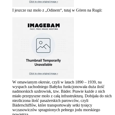
I jeszcze raz molo z „Odinem“, tutaj w Gören na Rugii:
W omawianym okresie, czyli w latach 1890 – 1939, na
wyspach zachodniego Bałtyku funkcjonowała duża ilość
nadmorskich uzdrowisk, tzw. Bäder. Prawie każde z nich
miało przepyszne molo z całą infrastrukturą. Dobijała do nich
niezliczona ilość pasażerskich parowców, czyli
Bäderschiffów, które transportowały setki tysięcy
wczasowiczów spragnionych pełnego jodu morskiego
powietrza.