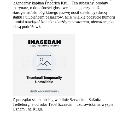
legendarny kapitan Friedrich Krull. Ten rubaszny, brodaty
marynarz, o donośności głosu wcale nie gorszym niż
starogermański bóg którego nazwę nosił statek, był duszą
statku i ulubieńcem pasażerów, Miał wielkie poczucie humoru
i umiał nawiązać kontakt z każdym pasażerem, nieważne jaką
klasą podróżowł.
Z początku statek obsługiwał linię Szczecin – Saßnitz –
Trelleborg, a od roku 1908 Szczecin – uzdrowiska na wyspie
Uznam i na Rugii.