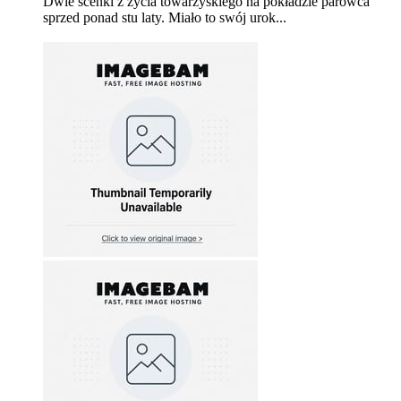
Dwie scenki z życia towarzyskiego na pokładzie parowca
sprzed ponad stu laty. Miało to swój urok...