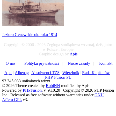
Jezioro Genewskie ok. roku 1914
Copyright © 2006 - 2026 Żegluga śródlądowa wczoraj, dziś, jutro
w Polsce i Europie
Graphic design by
Apis
O nas
|
Polityka prywatności
|
Nasze zasady
|
Kontakt
Apis
|
Alhenag
|
Absolwenci TZS
|
Wierzbnik
|
Rada Kapitanów
|
PHP-Fusion PL
93.345.033 unikalnych wizyt
© 2026 Theme created by
RobiNN
modified by Apis
Powered by
PHPFusion
. v. 9.10.20 Copyright © 2026 PHP Fusion
Inc. Released as free software without warranties under
GNU
Affero GPL
v3.