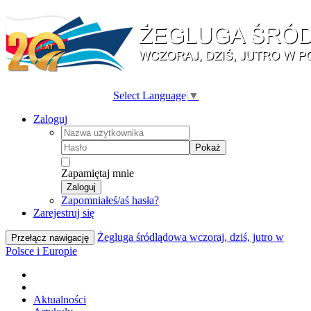
Select Language
▼
Zaloguj
Pokaż
Zapamiętaj mnie
Zaloguj
Zapomniałeś/aś hasła?
Zarejestruj się
Żegluga śródlądowa wczoraj, dziś, jutro w
Przełącz nawigację
Polsce i Europie
Aktualności