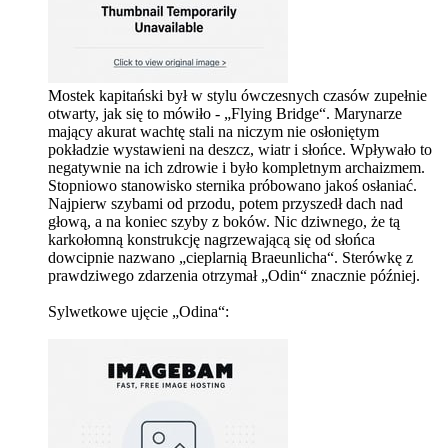
Mostek kapitański był w stylu ówczesnych czasów zupełnie
otwarty, jak się to mówiło - „Flying Bridge“. Marynarze
mający akurat wachtę stali na niczym nie osłoniętym
pokładzie wystawieni na deszcz, wiatr i słońce. Wpływało to
negatywnie na ich zdrowie i było kompletnym archaizmem.
Stopniowo stanowisko sternika próbowano jakoś osłaniać.
Najpierw szybami od przodu, potem przyszedł dach nad
głową, a na koniec szyby z boków. Nic dziwnego, że tą
karkołomną konstrukcję nagrzewającą się od słońca
dowcipnie nazwano „cieplarnią Braeunlicha“. Sterówkę z
prawdziwego zdarzenia otrzymał „Odin“ znacznie później.
Sylwetkowe ujęcie „Odina“: