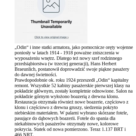
„Odin“ i inne statki armatora, jako pomocnicze oręty wojenne
poniosły w latach 1914 - 1918 poważne zniszczenia w
wyposażeniu wnętrz. Dlatego też nowy szef rodzinnego
przedsiąbiorstwa (w trzeciej generacji), Hans Herbert
Braeunlich, postanowił doprowadzić swoje piąkne pasażery
do dawnej świetności.
Prawdopodobnie ok. roku 1924 przeszedł „Odin“ kapitalny
remont. Wszystkie 52 kabiny pasażerskie pierwszej klasy na
pokładzie głównym, zostały kompletnie odnowione. Salon na
pokładzie górnym wyłożono boazerią z drewna klonu.
Restauracja otrzymała również nowe boazerie, częściowo z
klonu i częściowo z drewna gruszy, siedzenia pokryto
niebieskim materiałem. W palarni wybrano skórzane fotele,
pasujące do dąbowych boazerii. Fotele do spania dla
niekabinowych pasażerów otrzymały nowe, kolorowe
pokrycia. Statek od nowa pomierzono. Teraz 1.137 BRT i
466 NRT.