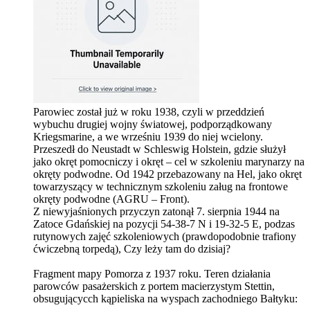
Parowiec został już w roku 1938, czyli w przeddzień
wybuchu drugiej wojny światowej, podporządkowany
Kriegsmarine, a we wrześniu 1939 do niej wcielony.
Przeszedł do Neustadt w Schleswig Holstein, gdzie służył
jako okręt pomocniczy i okręt – cel w szkoleniu marynarzy na
okręty podwodne. Od 1942 przebazowany na Hel, jako okręt
towarzyszący w technicznym szkoleniu załug na frontowe
okręty podwodne (AGRU – Front).
Z niewyjaśnionych przyczyn zatonął 7. sierpnia 1944 na
Zatoce Gdańskiej na pozycji 54-38-7 N i 19-32-5 E, podzas
rutynowych zajęć szkoleniowych (prawdopodobnie trafiony
ćwiczebną torpedą), Czy leży tam do dzisiaj?
Fragment mapy Pomorza z 1937 roku. Teren działania
parowców pasażerskich z portem macierzystym Stettin,
obsugującycch kąpieliska na wyspach zachodniego Bałtyku: