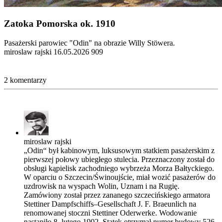
Zatoka Pomorska ok. 1910
Pasażerski parowiec "Odin" na obrazie Willy Stöwera.
miroslaw rajski
16.05.2026
909
2 komentarzy
miroslaw rajski
„Odin“ był kabinowym, luksusowym statkiem pasażerskim z
pierwszej połowy ubiegłego stulecia. Przeznaczony został do
obsługi kąpielisk zachodniego wybrzeża Morza Bałtyckiego.
W oparciu o Szczecin/Świnoujście, miał wozić pasażerów do
uzdrowisk na wyspach Wolin, Uznam i na Rugię.
Zamówiony został przez zananego szczecińskiego armatora
Stettiner Dampfschiffs–Gesellschaft J. F. Braeunlich na
renomowanej stoczni Stettiner Oderwerke. Wodowanie
nastąpiło 8. lutego 1902. Statek otrzymał numer budowy 526.