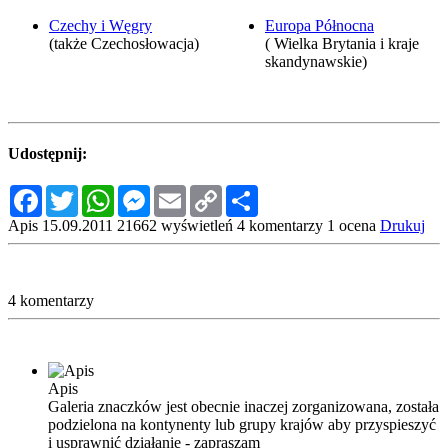
Czechy i Węgry
Europa Północna
(także Czechosłowacja)
( Wielka Brytania i kraje
skandynawskie)
Udostępnij:
Facebook
Twitter
WhatsApp
Messenger
Email
Copy
Share
Link
Apis
15.09.2011
21662 wyświetleń
4 komentarzy
1 ocena
Drukuj
4 komentarzy
Apis
Galeria znaczków jest obecnie inaczej zorganizowana, została
podzielona na kontynenty lub grupy krajów aby przyspieszyć
i usprawnić działanie - zapraszam