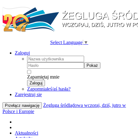
Select Language
▼
Zaloguj
Pokaż
Zapamiętaj mnie
Zaloguj
Zapomniałeś/aś hasła?
Zarejestruj się
Żegluga śródlądowa wczoraj, dziś, jutro w
Przełącz nawigację
Polsce i Europie
Aktualności