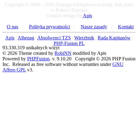
Copyright © 2006 - 2026 Żegluga śródlądowa wczoraj, dziś, jutro
w Polsce i Europie
Graphic design by
Apis
O nas
|
Polityka prywatności
|
Nasze zasady
|
Kontakt
Apis
|
Alhenag
|
Absolwenci TZS
|
Wierzbnik
|
Rada Kapitanów
|
PHP-Fusion PL
93.330.319 unikalnych wizyt
© 2026 Theme created by
RobiNN
modified by Apis
Powered by
PHPFusion
. v. 9.10.20 Copyright © 2026 PHP Fusion
Inc. Released as free software without warranties under
GNU
Affero GPL
v3.