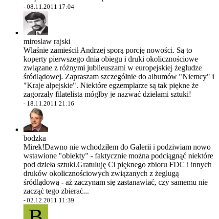
-
08.11.2011 17:04
miroslaw rajski
Wlaśnie zamieścił Andrzej sporą porcję nowości. Są to
koperty pierwszego dnia obiegu i druki okolicznościowe
związane z różnymi jubileuszami w europejskiej żegludze
śródlądowej. Zapraszam szczególnie do albumów "Niemcy" i
"Kraje alpejskie". Niektóre egzemplarze są tak piękne że
zagorzały filatelista mógłby je nazwać dziełami sztuki!
-
18.11.2011 21:16
bodzka
Mirek!Dawno nie wchodziłem do Galerii i podziwiam nowo
wstawione "obiekty" - faktycznie można podciągnąć niektóre
pod dzieła sztuki.Gratuluję Ci pięknego zbioru FDC i innych
druków okolicznościowych związanych z żeglugą
śródlądową - aż zaczynam się zastanawiać, czy samemu nie
zacząć tego zbierać...
-
02.12.2011 11:39
B