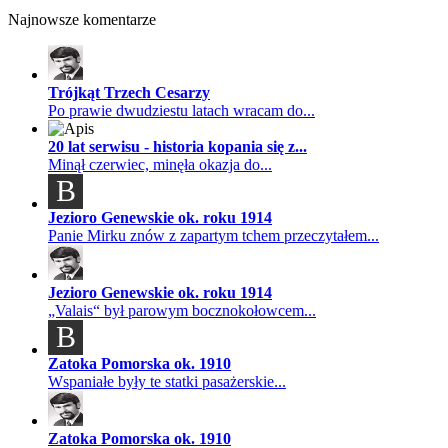
Najnowsze komentarze
Trójkąt Trzech Cesarzy
Po prawie dwudziestu latach wracam do...
20 lat serwisu - historia kopania się z...
Minął czerwiec, minęła okazja do...
B
Jezioro Genewskie ok. roku 1914
Panie Mirku znów z zapartym tchem przeczytałem...
Jezioro Genewskie ok. roku 1914
„Valais“ był parowym bocznokołowcem...
B
Zatoka Pomorska ok. 1910
Wspaniałe były te statki pasażerskie...
Zatoka Pomorska ok. 1910