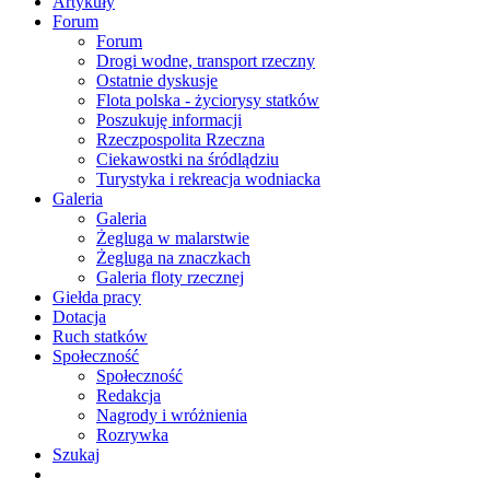
Artykuły
Forum
Forum
Drogi wodne, transport rzeczny
Ostatnie dyskusje
Flota polska - życiorysy statków
Poszukuję informacji
Rzeczpospolita Rzeczna
Ciekawostki na śródlądziu
Turystyka i rekreacja wodniacka
Galeria
Galeria
Żegluga w malarstwie
Żegluga na znaczkach
Galeria floty rzecznej
Giełda pracy
Dotacja
Ruch statków
Społeczność
Społeczność
Redakcja
Nagrody i wróżnienia
Rozrywka
Szukaj