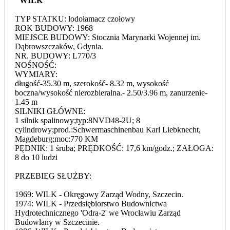
"WILK"
TYP STATKU: lodołamacz czołowy
ROK BUDOWY: 1968
MIEJSCE BUDOWY: Stocznia Marynarki Wojennej im.
Dąbrowszczaków, Gdynia.
NR. BUDOWY: L770/3
NOŚNOŚĆ:
WYMIARY:
długość-35.30 m, szerokość- 8.32 m, wysokość
boczna/wysokość nierozbieralna.- 2.50/3.96 m, zanurzenie-
1.45 m
SILNIKI GŁÓWNE:
1 silnik spalinowy;typ:8NVD48-2U; 8
cylindrowy;prod.:Schwermaschinenbau Karl Liebknecht,
Magdeburg;moc:770 KM
PĘDNIK: 1 śruba; PRĘDKOŚĆ: 17,6 km/godz.; ZAŁOGA:
8 do 10 ludzi
PRZEBIEG SŁUŻBY:
1969: WILK - Okręgowy Zarząd Wodny, Szczecin.
1974: WILK - Przedsiębiorstwo Budownictwa
Hydrotechnicznego 'Odra-2' we Wrocławiu Zarząd
Budowlany w Szczecinie.