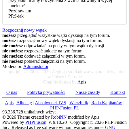
przypadku mamy doczynienia z wzmiankowanym wyżej
tunelem?
Pozdrawiam
PRS-iak
Rozpocznij nowy wątek
możesz
przeglądać wszystkie wątki dyskusji na tym forum.
możesz
rozpocząć nowy wątek dyskusji na tym forum.
nie możesz
odpowiadać na posty w tym wątku dyskusji.
nie możesz
rozpocząć ankietę na tym forum.
nie możesz
dodawać załączniki w tym forum.
nie możesz
pobierać załączniki na tym forum.
Moderator:
Administrator
Copyright © 2006 - 2026 Żegluga śródlądowa wczoraj, dziś, jutro
w Polsce i Europie
Graphic design by
Apis
O nas
|
Polityka prywatności
|
Nasze zasady
|
Kontakt
Apis
|
Alhenag
|
Absolwenci TZS
|
Wierzbnik
|
Rada Kapitanów
|
PHP-Fusion PL
93.336.728 unikalnych wizyt
© 2026 Theme created by
RobiNN
modified by Apis
Powered by
PHPFusion
. v. 9.10.20 Copyright © 2026 PHP Fusion
Inc. Released as free software without warranties under
GNU