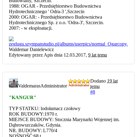
Budowlany, Szczecin.
1988: OGAR - Przedsiębiorstwo Budownictwa
Hydrotechnicznego ' Odra-3 ',Szczecin
2000: OGAR: - Przedsiębiorstwo Budownictwa
Hydrotechnicznego Sp. z o.o. 'Odra-3', Szczecin.
2007: - w eksploatacji.
Waldemar Danielewicz
Edytowany przez Apis dnia 12.03.2017,
9 lat temu
Dodano
19 lat
Valdemaras
Administrator
temu
#8
"KANGUR"
TYP STATKU: lodołamacz czołowy
ROK BUDOWY:1970 r.
MIEJSCE BUDOWY: Stocznia Marynarki Wojennej im.
Dąbrowszczaków, Gdynia.
NR. BUDOWY: L770/4
NOŚNOŚĆ:68 t