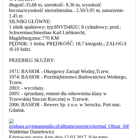
długość-35,68 m, szerokość- 8,36 m, wysokość
boczna/wysokość nierozbieralna.- 2.50/3.95 m, zanurzenie-
1.45 m
SILNIKI GŁÓWNE:
1 silnik spalinowy; typ:8NVD482U; 8 cylindrowy; prod.:
Schwermaschinenbau Karl Liebknecht,
Magdeburg;moc:770 KM
PĘDNIK: 1 śruba; PRĘDKOŚĆ: 18,7 km/godz.; ZAŁOGA
:8-10 ludzi.
PRZEBIEG SŁUŻBY:
1971: BASIOR - Okręgowy Zarząd Wodny,Tczew.
1974: BASIOR - Przedsiębiorstwo Budownictwa Wodnego,
Tczew.
2003: - wycofany.
2005: - sprzedany, remont dla odnowienia klasy w
Tczewskiej Stoczni Rzecznej w Tczewie.
2006: BASIOR - Rewers Sp. z o.o. w Serocku. Port mac.
Gdańsk.
Waldemar Danielewicz
Edytowany przez Apis dnia 12.03.2017,
9 lat temu