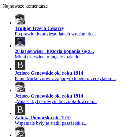
Najnowsze komentarze
Trójkąt Trzech Cesarzy
Po prawie dwudziestu latach wracam do...
20 lat serwisu - historia kopania się z...
Minął czerwiec, minęła okazja do...
B
Jezioro Genewskie ok. roku 1914
Panie Mirku znów z zapartym tchem przeczytałem...
Jezioro Genewskie ok. roku 1914
„Valais“ był parowym bocznokołowcem...
B
Zatoka Pomorska ok. 1910
Wspaniałe były te statki pasażerskie...