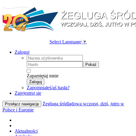
Select Language
▼
Zaloguj
Pokaż
Zapamiętaj mnie
Zaloguj
Zapomniałeś/aś hasła?
Zarejestruj się
Żegluga śródlądowa wczoraj, dziś, jutro w
Przełącz nawigację
Polsce i Europie
Aktualności