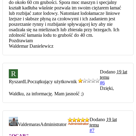
do około 60 cm grubości. Spora moc maszyn i specjalny
kształt kadłuba właśnie pozwala im swoim ciężarem łamać
lub rozbijać zator lodowy. Natomiast lodołamacze liniowe
lzejsze i słabsze płyną za czołowymi i ich zadaniem jest
poszerzanie rynny i rozbijanie spływającej kry aby nie
osadzała się na mieliznach lub zbierała przy brzegach. Ich
zdolność łamania lodu to grubość do 40 cm.
Pozdrawiam
Waldemar Danielewicz
Dodano
19 lat
R
temu
RyszardL
Początkujący użytkownik
#6
Dzięki,
Waldku, za informację. Mam jasność ;)
Dodano
19 lat
Valdemaras
Administrator
temu
#7
"OGAR"