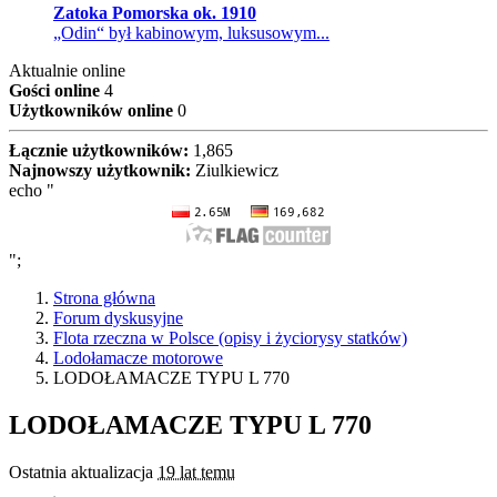
Zatoka Pomorska ok. 1910
„Odin“ był kabinowym, luksusowym...
Aktualnie online
Gości online
4
Użytkowników online
0
Łącznie użytkowników:
1,865
Najnowszy użytkownik:
Ziulkiewicz
echo "
";
Strona główna
Forum dyskusyjne
Flota rzeczna w Polsce (opisy i życiorysy statków)
Lodołamacze motorowe
LODOŁAMACZE TYPU L 770
LODOŁAMACZE TYPU L 770
Ostatnia aktualizacja
19 lat temu