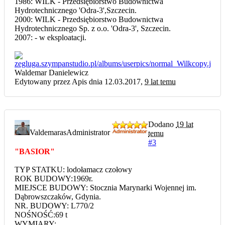
1986: WILK - Przedsiębiorstwo Budownictwa
Hydrotechnicznego 'Odra-3',Szczecin.
2000: WILK - Przedsiębiorstwo Budownictwa
Hydrotechnicznego Sp. z o.o. 'Odra-3', Szczecin.
2007: - w eksploatacji.
Waldemar Danielewicz
Edytowany przez Apis dnia 12.03.2017,
9 lat temu
Dodano
19 lat
Valdemaras
Administrator
temu
#3
"BASIOR"
TYP STATKU: lodołamacz czołowy
ROK BUDOWY:1969r.
MIEJSCE BUDOWY: Stocznia Marynarki Wojennej im.
Dąbrowszczaków, Gdynia.
NR. BUDOWY: L770/2
NOŚNOŚĆ:69 t
WYMIARY: