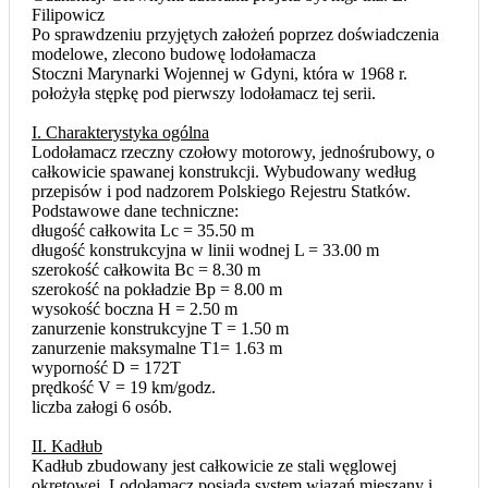
Filipowicz
Po sprawdzeniu przyjętych założeń poprzez doświadczenia
modelowe, zlecono budowę lodołamacza
Stoczni Marynarki Wojennej w Gdyni, która w 1968 r.
położyła stępkę pod pierwszy lodołamacz tej serii.
I. Charakterystyka ogólna
Lodołamacz rzeczny czołowy motorowy, jednośrubowy, o
całkowicie spawanej konstrukcji. Wybudowany według
przepisów i pod nadzorem Polskiego Rejestru Statków.
Podstawowe dane techniczne:
długość całkowita Lc = 35.50 m
długość konstrukcyjna w linii wodnej L = 33.00 m
szerokość całkowita Bc = 8.30 m
szerokość na pokładzie Bp = 8.00 m
wysokość boczna H = 2.50 m
zanurzenie konstrukcyjne T = 1.50 m
zanurzenie maksymalne T1= 1.63 m
wyporność D = 172T
prędkość V = 19 km/godz.
liczba załogi 6 osób.
II. Kadłub
Kadłub zbudowany jest całkowicie ze stali węglowej
okrętowej. Lodołamacz posiada system wiązań mieszany i