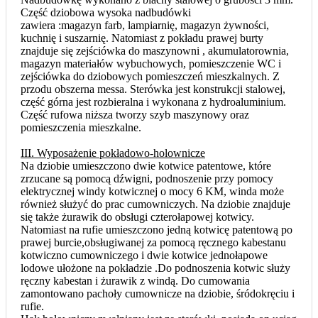
Część dziobowa wysoka nadbudówki
zawiera :magazyn farb, lampiarnię, magazyn żywności,
kuchnię i suszarnię. Natomiast z pokładu prawej burty
znajduje się zejściówka do maszynowni , akumulatorownia,
magazyn materiałów wybuchowych, pomieszczenie WC i
zejściówka do dziobowych pomieszczeń mieszkalnych. Z
przodu obszerna messa. Sterówka jest konstrukcji stalowej,
część górna jest rozbieralna i wykonana z hydroaluminium.
Część rufowa niższa tworzy szyb maszynowy oraz
pomieszczenia mieszkalne.
III. Wyposażenie pokładowo-holownicze
Na dziobie umieszczono dwie kotwice patentowe, które
zrzucane są pomocą dźwigni, podnoszenie przy pomocy
elektrycznej windy kotwicznej o mocy 6 KM, winda może
również służyć do prac cumowniczych. Na dziobie znajduje
się także żurawik do obsługi czterołapowej kotwicy.
Natomiast na rufie umieszczono jedną kotwicę patentową po
prawej burcie,obsługiwanej za pomocą ręcznego kabestanu
kotwiczno cumowniczego i dwie kotwice jednołapowe
lodowe ułożone na pokładzie .Do podnoszenia kotwic służy
ręczny kabestan i żurawik z windą. Do cumowania
zamontowano pachoły cumownicze na dziobie, śródokręciu i
rufie.