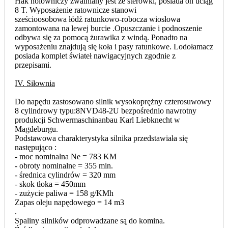
Hak holowniczy zwalniany jest ze sterówki, posiada on uciąg
8 T. Wyposażenie ratownicze stanowi
sześcioosobowa łódź ratunkowo-robocza wiosłowa
zamontowana na lewej burcie .Opuszczanie i podnoszenie
odbywa się za pomocą żurawika z windą. Ponadto na
wyposażeniu znajdują się koła i pasy ratunkowe. Lodołamacz
posiada komplet świateł nawigacyjnych zgodnie z
przepisami.
IV. Siłownia
Do napędu zastosowano silnik wysokoprężny czterosuwowy
8 cylindrowy typu:8NVD48-2U bezpośrednio nawrotny
produkcji Schwermaschinanbau Karl Liebknecht w
Magdeburgu.
Podstawowa charakterystyka silnika przedstawiała się
następująco :
- moc nominalna Ne = 783 KM
- obroty nominalne = 355 min.
- średnica cylindrów = 320 mm
- skok tłoka = 450mm
- zużycie paliwa = 158 g/KMh
Zapas oleju napędowego = 14 m3
.
Spaliny silników odprowadzane są do komina.