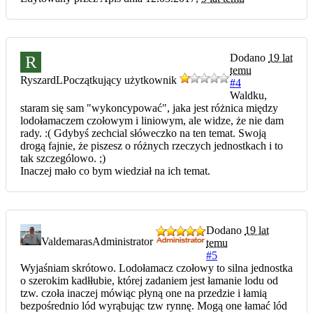
Dodano
19 lat
R
temu
RyszardL
Początkujący użytkownik
#4
Waldku,
staram się sam "wykoncypować", jaka jest różnica między
lodołamaczem czołowym i liniowym, ale widze, że nie dam
rady. :( Gdybyś zechcial słóweczko na ten temat. Swoją
drogą fajnie, że piszesz o różnych rzeczych jednostkach i to
tak szczególowo. ;)
Inaczej mało co bym wiedział na ich temat.
Dodano
19 lat
Valdemaras
Administrator
temu
#5
Wyjaśniam skrótowo. Lodołamacz czołowy to silna jednostka
o szerokim kadłłubie, której zadaniem jest łamanie lodu od
tzw. czoła inaczej mówiąc płyną one na przedzie i łamią
bezpośrednio lód wyrąbując tzw rynnę. Mogą one łamać lód