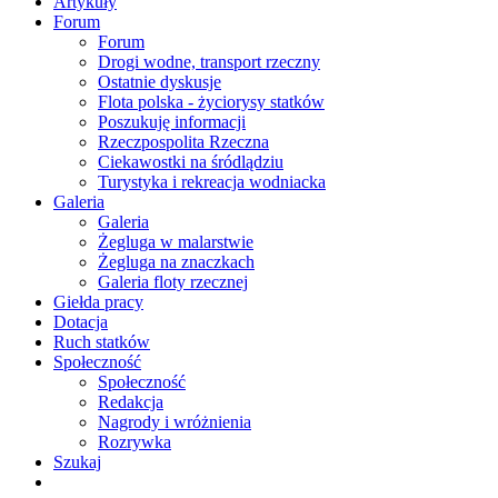
Artykuły
Forum
Forum
Drogi wodne, transport rzeczny
Ostatnie dyskusje
Flota polska - życiorysy statków
Poszukuję informacji
Rzeczpospolita Rzeczna
Ciekawostki na śródlądziu
Turystyka i rekreacja wodniacka
Galeria
Galeria
Żegluga w malarstwie
Żegluga na znaczkach
Galeria floty rzecznej
Giełda pracy
Dotacja
Ruch statków
Społeczność
Społeczność
Redakcja
Nagrody i wróżnienia
Rozrywka
Szukaj