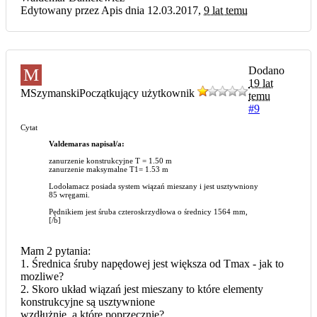
Edytowany przez Apis dnia 12.03.2017,
9 lat temu
Dodano
M
19 lat
MSzymanski
Początkujący użytkownik
temu
#9
Cytat
Valdemaras napisał/a:
zanurzenie konstrukcyjne T = 1.50 m
zanurzenie maksymalne T1= 1.53 m
Lodołamacz posiada system wiązań mieszany i jest usztywniony
85 wręgami.
Pędnikiem jest śruba czteroskrzydłowa o średnicy 1564 mm,
[/b]
Mam 2 pytania:
1. Średnica śruby napędowej jest większa od Tmax - jak to
mozliwe?
2. Skoro układ wiązań jest mieszany to które elementy
konstrukcyjne są usztywnione
wzdłużnie, a które poprzecznie?