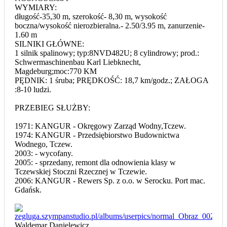
WYMIARY:
długość-35,30 m, szerokość- 8,30 m, wysokość
boczna/wysokość nierozbieralna.- 2.50/3.95 m, zanurzenie-
1.60 m
SILNIKI GŁÓWNE:
1 silnik spalinowy; typ:8NVD482U; 8 cylindrowy; prod.:
Schwermaschinenbau Karl Liebknecht,
Magdeburg;moc:770 KM
PĘDNIK: 1 śruba; PRĘDKOŚĆ: 18,7 km/godz.; ZAŁOGA
:8-10 ludzi.
PRZEBIEG SŁUŻBY:
1971: KANGUR - Okręgowy Zarząd Wodny,Tczew.
1974: KANGUR - Przedsiębiorstwo Budownictwa
Wodnego, Tczew.
2003: - wycofany.
2005: - sprzedany, remont dla odnowienia klasy w
Tczewskiej Stoczni Rzecznej w Tczewie.
2006: KANGUR - Rewers Sp. z o.o. w Serocku. Port mac.
Gdańsk.
Waldemar Danielewicz