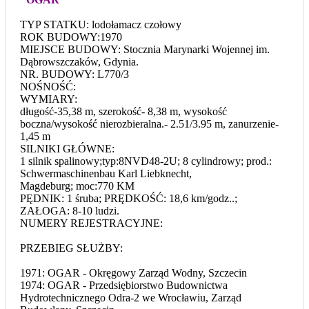
TYP STATKU: lodołamacz czołowy
ROK BUDOWY:1970
MIEJSCE BUDOWY: Stocznia Marynarki Wojennej im.
Dąbrowszczaków, Gdynia.
NR. BUDOWY: L770/3
NOŚNOŚĆ:
WYMIARY:
długość-35,38 m, szerokość- 8,38 m, wysokość
boczna/wysokość nierozbieralna.- 2.51/3.95 m, zanurzenie-
1,45 m
SILNIKI GŁÓWNE:
1 silnik spalinowy;typ:8NVD48-2U; 8 cylindrowy; prod.:
Schwermaschinenbau Karl Liebknecht,
Magdeburg; moc:770 KM
PĘDNIK: 1 śruba; PRĘDKOŚĆ: 18,6 km/godz..;
ZAŁOGA: 8-10 ludzi.
NUMERY REJESTRACYJNE:
PRZEBIEG SŁUŻBY:
1971: OGAR - Okręgowy Zarząd Wodny, Szczecin
1974: OGAR - Przedsiębiorstwo Budownictwa
Hydrotechnicznego Odra-2 we Wrocławiu, Zarząd