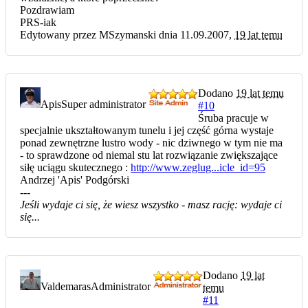
Pozdrawiam
PRS-iak
Edytowany przez MSzymanski dnia 11.09.2007,
19 lat temu
Dodano
19 lat temu
Apis
Super administrator
#10
Śruba pracuje w
specjalnie ukształtowanym tunelu i jej część górna wystaje
ponad zewnętrzne lustro wody - nic dziwnego w tym nie ma
- to sprawdzone od niemal stu lat rozwiązanie zwiększające
siłę uciągu skutecznego :
http://www.zeglug...icle_id=95
Andrzej 'Apis' Podgórski
---
Jeśli wydaje ci się, że wiesz wszystko - masz rację: wydaje ci
się...
Dodano
19 lat
Valdemaras
Administrator
temu
#11