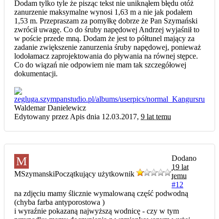
Dodam tylko tyle że pisząc tekst nie uniknąłem błędu otóż
zanurzenie maksymalne wynosi 1,63 m a nie jak podałem
1,53 m. Przepraszam za pomyłkę dobrze że Pan Szymański
zwrócił uwagę. Co do śruby napędowej Andrzej wyjaśnił to
w poście przede mną. Dodam że jest to półtunel mający za
zadanie zwiększenie zanurzenia śruby napędowej, ponieważ
lodołamacz zaprojektowania do pływania na równej stępce.
Co do wiązań nie odpowiem nie mam tak szczegółowej
dokumentacji.
Waldemar Danielewicz
Edytowany przez Apis dnia 12.03.2017,
9 lat temu
Dodano
M
19 lat
MSzymanski
Początkujący użytkownik
temu
#12
na zdjęciu mamy ślicznie wymalowaną część podwodną
(chyba farba antyporostowa )
i wyraźnie pokazaną najwyższą wodnicę - czy w tym