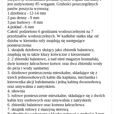
jest usztywniony 85 wręgami. Grubości poszczególnych
pasów poszycia wynoszą:
1.dziobnica - 12-14 mm
2.pas denny - 9 mm
3.pas burtowy - 8 mm
4.pokład - 6 mm
Całość podzielono 6 grodziami wodoszczelnymi na 7
przedziałów wodoszczelnych. W kadłubie statku idąc od
dziobu w kierunku rufy znajdują się następujące
pomieszczenia:
1. skrajnik dziobowy służący jako zbiornik balastowy,
znajdują się tu także kluzy kotwiczne z kieszeniami
2. 2 zbiorniki balastowe, a nad nimi magazyn bosmański,
dwie komory łańcuchowe kotwic oraz dwa zbiorniki wody
do picia i wody sanitarnej
3. dziobowe pomieszczenia mieszkalne, składające się z
trzech jednoosobowych kabin dla kapitana, mechanika i
kierownika akcji lodołamania i jedną kabiną dwuosobową
oraz umywalnia z natryskiem.
4. siłownia
5. rufowe pomieszczenie mieszkalne, składające się z dwóch
kabin trzy osobowych oraz umywalnia z natryskiem
6. zbiorniki balastowe oraz komora łańcuchowa
7. skrajnik rufowy z maszyną sterową
Nadbudówkę wykonano z blachy stalowej o grubości 3 mm.