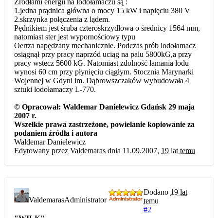
Źródłami energii na lodołamaczu są :
1.jedna prądnica główna o mocy 15 kW i napięciu 380 V
2.skrzynka połączenia z lądem.
Pędnikiem jest śruba czteroskrzydłowa o średnicy 1564 mm,
natomiast ster jest wypornościowy typu
Oertza napędzany mechanicznie. Podczas prób lodołamacz
osiągnął przy pracy naprzód uciąg na palu 5800kG,a przy
pracy wstecz 5600 kG. Natomiast zdolność łamania lodu
wynosi 60 cm przy płynięciu ciągłym. Stocznia Marynarki
Wojennej w Gdyni im. Dąbrowszczaków wybudowała 4
sztuki lodołamaczy L-770.
© Opracował: Waldemar Danielewicz Gdańsk 29 maja
2007 r.
Wszelkie prawa zastrzeżone, powielanie kopiowanie za
podaniem źródła i autora
Waldemar Danielewicz
Edytowany przez Valdemaras dnia 11.09.2007,
19 lat temu
Dodano
19 lat
Valdemaras
Administrator
temu
#2