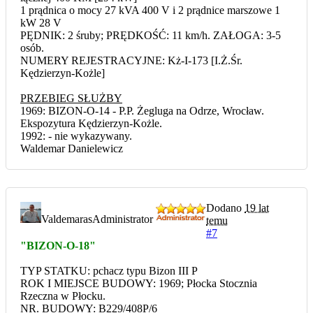
1 prądnica o mocy 27 kVA 400 V i 2 prądnice marszowe 1
kW 28 V
PĘDNIK: 2 śruby; PRĘDKOŚĆ: 11 km/h. ZAŁOGA: 3-5
osób.
NUMERY REJESTRACYJNE: Kż-I-173 [I.Ż.Śr.
Kędzierzyn-Kożle]
PRZEBIEG SŁUŻBY
1969: BIZON-O-14 - P.P. Żegluga na Odrze, Wrocław.
Ekspozytura Kędzierzyn-Kożle.
1992: - nie wykazywany.
Waldemar Danielewicz
Dodano
19 lat
Valdemaras
Administrator
temu
#7
"BIZON-O-18"
TYP STATKU: pchacz typu Bizon III P
ROK I MIEJSCE BUDOWY: 1969; Płocka Stocznia
Rzeczna w Płocku.
NR. BUDOWY: B229/408P/6