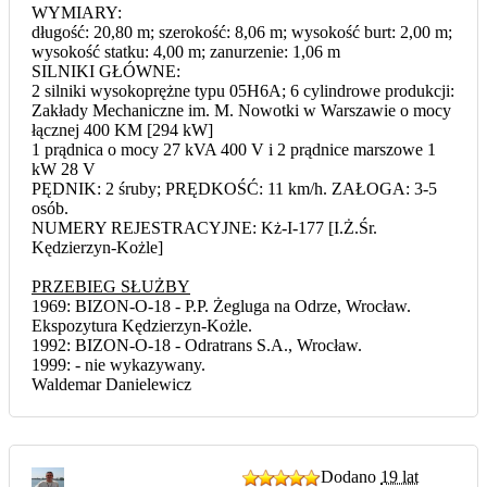
WYMIARY:
długość: 20,80 m; szerokość: 8,06 m; wysokość burt: 2,00 m;
wysokość statku: 4,00 m; zanurzenie: 1,06 m
SILNIKI GŁÓWNE:
2 silniki wysokoprężne typu 05H6A; 6 cylindrowe produkcji:
Zakłady Mechaniczne im. M. Nowotki w Warszawie o mocy
łącznej 400 KM [294 kW]
1 prądnica o mocy 27 kVA 400 V i 2 prądnice marszowe 1
kW 28 V
PĘDNIK: 2 śruby; PRĘDKOŚĆ: 11 km/h. ZAŁOGA: 3-5
osób.
NUMERY REJESTRACYJNE: Kż-I-177 [I.Ż.Śr.
Kędzierzyn-Kożle]
PRZEBIEG SŁUŻBY
1969: BIZON-O-18 - P.P. Żegluga na Odrze, Wrocław.
Ekspozytura Kędzierzyn-Kożle.
1992: BIZON-O-18 - Odratrans S.A., Wrocław.
1999: - nie wykazywany.
Waldemar Danielewicz
Dodano
19 lat