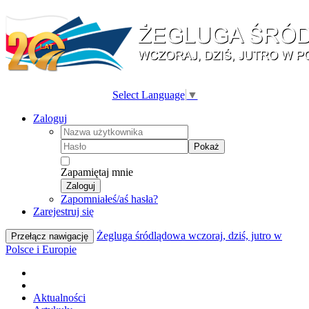
Select Language
▼
Zaloguj
Pokaż
Zapamiętaj mnie
Zaloguj
Zapomniałeś/aś hasła?
Zarejestruj się
Żegluga śródlądowa wczoraj, dziś, jutro w
Przełącz nawigację
Polsce i Europie
Aktualności