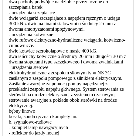
dwa pachoły podwójne na dziobie przeznaczone do
szczepiania barek
- urządzenia sczepiające
dwie wciągarki szczepiajace z napędem ręcznym o uciągu
300 kN z dwiema linami stalowymi o średnicy 25 mm z
dwoma amortyzatorami sprężynowymi.
- urządzenia kotwiczne
dwie rufowe elektryczno-hydrauliczne wciągarki kotwiczno-
cumownicze.
dwie kotwice szerokołapowe o masie 400 kG.
dwa łańcuchy kotwiczne o średnicy 26 mm i długości 30 m z
dwoma stoperami typu szczękowego i dwoma zwalniakami
- urządzenia sterowe
elektrohydrauliczne z zespołem siłowym typu NS 3C
zasilanym z zespołu pompowego z silnikiem elektrycznym.
Zasilanie awaryjne za pomocą pompy napędzanej z
przekładni zespołu napędu głównego. System sterowania ze
sterówki na drodze elektrycznej z systemem czasowym,
sterowanie awaryjne z pokładu obok sterówki na drodze
elektrycznej.
bębny linowe
bosaki, sonda ręczna i komplety lin.
b. sygnałowo-radiowe
- komplet lamp nawigacyjnych
- reflektor do jazdy nocnej