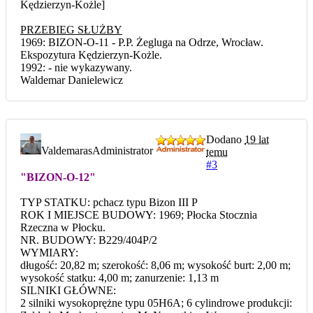
Kędzierzyn-Kożle]
PRZEBIEG SŁUŻBY
1969: BIZON-O-11 - P.P. Żegluga na Odrze, Wrocław.
Ekspozytura Kędzierzyn-Kożle.
1992: - nie wykazywany.
Waldemar Danielewicz
Dodano
19 lat
Valdemaras
Administrator
temu
#3
"BIZON-O-12"
TYP STATKU: pchacz typu Bizon III P
ROK I MIEJSCE BUDOWY: 1969; Płocka Stocznia
Rzeczna w Płocku.
NR. BUDOWY: B229/404P/2
WYMIARY:
długość: 20,82 m; szerokość: 8,06 m; wysokość burt: 2,00 m;
wysokość statku: 4,00 m; zanurzenie: 1,13 m
SILNIKI GŁÓWNE:
2 silniki wysokoprężne typu 05H6A; 6 cylindrowe produkcji: