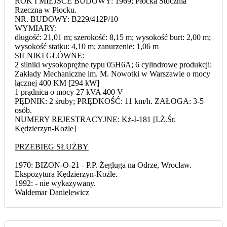
ROK I MIEJSCE BUDOWY: 1969; Płocka Stocznia
Rzeczna w Płocku.
NR. BUDOWY: B229/412P/10
WYMIARY:
długość: 21,01 m; szerokość: 8,15 m; wysokość burt: 2,00 m;
wysokość statku: 4,10 m; zanurzenie: 1,06 m
SILNIKI GŁÓWNE:
2 silniki wysokoprężne typu 05H6A; 6 cylindrowe produkcji:
Zakłady Mechaniczne im. M. Nowotki w Warszawie o mocy
łącznej 400 KM [294 kW]
1 prądnica o mocy 27 kVA 400 V
PĘDNIK: 2 śruby; PRĘDKOŚĆ: 11 km/h. ZAŁOGA: 3-5
osób.
NUMERY REJESTRACYJNE: Kż-I-181 [I.Ż.Śr.
Kędzierzyn-Kożle]
PRZEBIEG SŁUŻBY
1970: BIZON-O-21 - P.P. Żegluga na Odrze, Wrocław.
Ekspozytura Kędzierzyn-Kożle.
1992: - nie wykazywany.
Waldemar Danielewicz