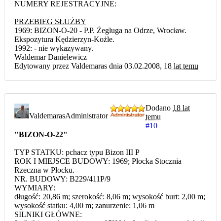
NUMERY REJESTRACYJNE:
PRZEBIEG SŁUŻBY
1969: BIZON-O-20 - P.P. Żegluga na Odrze, Wrocław.
Ekspozytura Kędzierzyn-Kożle.
1992: - nie wykazywany.
Waldemar Danielewicz
Edytowany przez Valdemaras dnia 03.02.2008,
18 lat temu
Dodano
18 lat
Valdemaras
Administrator
temu
#10
"BIZON-O-22"
TYP STATKU: pchacz typu Bizon III P
ROK I MIEJSCE BUDOWY: 1969; Płocka Stocznia
Rzeczna w Płocku.
NR. BUDOWY: B229/411P/9
WYMIARY:
długość: 20,86 m; szerokość: 8,06 m; wysokość burt: 2,00 m;
wysokość statku: 4,00 m; zanurzenie: 1,06 m
SILNIKI GŁÓWNE: