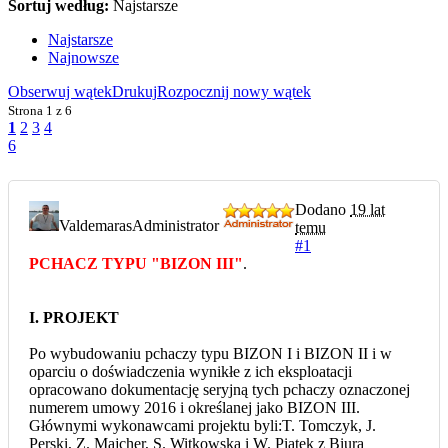
Sortuj według:
Najstarsze
Najstarsze
Najnowsze
Obserwuj wątek
Drukuj
Rozpocznij nowy wątek
Strona
1 z 6
1
2
3
4
6
Dodano
19 lat
Valdemaras
Administrator
temu
#1
PCHACZ TYPU "BIZON III"
.
I. PROJEKT
Po wybudowaniu pchaczy typu BIZON I i BIZON II i w
oparciu o doświadczenia wynikłe z ich eksploatacji
opracowano dokumentację seryjną tych pchaczy oznaczonej
numerem umowy 2016 i określanej jako BIZON III.
Głównymi wykonawcami projektu byli:T. Tomczyk, J.
Perski, Z. Majcher, S. Witkowska i W. Piątek z Biura