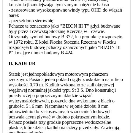
konstrukcji zmniejszając tym samym natężenie hałasu
- zastosowano wysokosprawne windy typu OHD do wiązań
barek
- przeszklono sterownię
Pchacze te oznaczono jako "BIZON III T" gdyż budowane
były przez Tczewską Stocznię Rzeczną w Tczewie.
Otrzymały symbol budowy B 372, ich produkcję rozpoczęto
w 1972 roku. Z kolei Płocka Stocznia Rzeczna w Płocku
rozpoczęła budowę pchaczy oznaczonych jako "BIZON III
P" i mające numer budowy B 424.
II. KADŁUB
Statek jest jednopokładowym motorowym pchaczem
rzecznym. Posiada jeden pokład ciągły z uskokiem na rufie o
wysokości 0,70 m. Kadłub wykonano ze stali okrętowej
węglowej normalnej jakości typu St 3 S. Dno konstrukcji
pojedynczej o poprzecznym układzie wiązań
wytrzymałościowych, poszycie dna wykonano z blach o
grubości 5 i 6 mm. Natomiast w rejonie dziobu 8 mm
odpowiednio do zastosowanych wzmocnień lodowych
pozwalającym pływać w drobno pokruszonym lodzie.
Pchacz posiada trzy grodzie poprzeczne wodoszczelne
płaskie, które dzielą kadłub na cztery przedziały. Zawierają
one licząc od rufy: