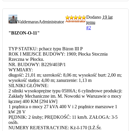
Dodano
19 lat
Valdemaras
Administrator
temu
#2
"BIZON-O-11"
TYP STATKU: pchacz typu Bizon III P
ROK I MIEJSCE BUDOWY: 1969; Płocka Stocznia
Rzeczna w Płocku.
NR. BUDOWY: B229/403P/1
WYMIARY:
długość: 21,01 m; szerokość: 8,06 m; wysokość burt: 2,00 m;
wysokość statku: 4,00 m; zanurzenie: 1,13 m
SILNIKI GŁÓWNE:
2 silniki wysokoprężne typu 05H6A; 6 cylindrowe produkcji:
Zakłady Mechaniczne im. M. Nowotki w Warszawie o mocy
łącznej 400 KM [294 kW]
1 prądnica o mocy 27 kVA 400 V i 2 prądnice marszowe 1
kW 28 V
PĘDNIK: 2 śruby; PRĘDKOŚĆ: 11 km/h. ZAŁOGA: 3-5
osób.
NUMERY REJESTRACYJNE: Kż-I-170 [I.Ż.Śr.