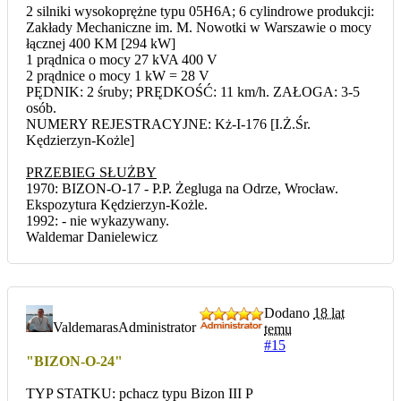
2 silniki wysokoprężne typu 05H6A; 6 cylindrowe produkcji:
Zakłady Mechaniczne im. M. Nowotki w Warszawie o mocy
łącznej 400 KM [294 kW]
1 prądnica o mocy 27 kVA 400 V
2 prądnice o mocy 1 kW = 28 V
PĘDNIK: 2 śruby; PRĘDKOŚĆ: 11 km/h. ZAŁOGA: 3-5
osób.
NUMERY REJESTRACYJNE: Kż-I-176 [I.Ż.Śr.
Kędzierzyn-Kożle]
PRZEBIEG SŁUŻBY
1970: BIZON-O-17 - P.P. Żegluga na Odrze, Wrocław.
Ekspozytura Kędzierzyn-Kożle.
1992: - nie wykazywany.
Waldemar Danielewicz
Dodano
18 lat
Valdemaras
Administrator
temu
#15
"BIZON-O-24"
TYP STATKU: pchacz typu Bizon III P