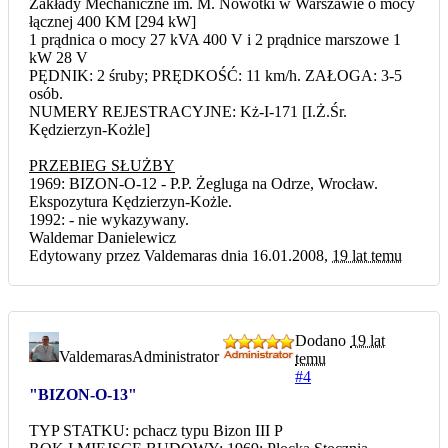
Zakłady Mechaniczne im. M. Nowotki w Warszawie o mocy
łącznej 400 KM [294 kW]
1 prądnica o mocy 27 kVA 400 V i 2 prądnice marszowe 1
kW 28 V
PĘDNIK: 2 śruby; PRĘDKOŚĆ: 11 km/h. ZAŁOGA: 3-5
osób.
NUMERY REJESTRACYJNE: Kż-I-171 [I.Ż.Śr.
Kędzierzyn-Kożle]
PRZEBIEG SŁUŻBY
1969: BIZON-O-12 - P.P. Żegluga na Odrze, Wrocław.
Ekspozytura Kędzierzyn-Kożle.
1992: - nie wykazywany.
Waldemar Danielewicz
Edytowany przez Valdemaras dnia 16.01.2008,
19 lat temu
Dodano
19 lat
Valdemaras
Administrator
temu
#4
"BIZON-O-13"
TYP STATKU: pchacz typu Bizon III P