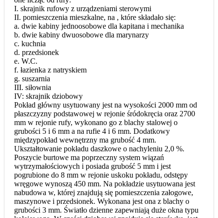
I. skrajnik rufowy z urządzeniami sterowymi
II. pomieszczenia mieszkalne, na , które składało się:
a. dwie kabiny jednoosobowe dla kapitana i mechanika
b. dwie kabiny dwuosobowe dla marynarzy
c. kuchnia
d. przedsionek
e. W.C.
f. łazienka z natryskiem
g. suszarnia
III. siłownia
IV: skrajnik dziobowy
Pokład główny usytuowany jest na wysokości 2000 mm od
płaszczyzny podstawowej w rejonie śródokręcia oraz 2700
mm w rejonie rufy, wykonano go z blachy stalowej o
grubości 5 i 6 mm a na rufie 4 i 6 mm. Dodatkowy
międzypokład wewnętrzny ma grubość 4 mm.
Ukształtowanie pokładu daszkowe o nachyleniu 2,0 %.
Poszycie burtowe ma poprzeczny system wiązań
wytrzymałościowych i posiada grubość 5 mm i jest
pogrubione do 8 mm w rejonie uskoku pokładu, odstępy
wręgowe wynoszą 450 mm. Na pokładzie usytuowana jest
nabudowa w, której znajdują się pomieszczenia załogowe,
maszynowe i przedsionek. Wykonana jest ona z blachy o
grubości 3 mm. Światło dzienne zapewniają duże okna typu