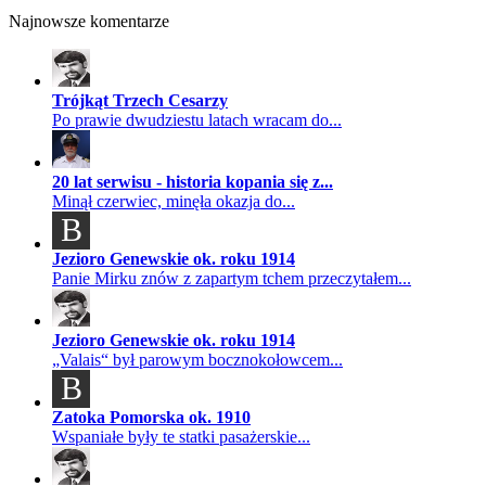
Najnowsze komentarze
Trójkąt Trzech Cesarzy
Po prawie dwudziestu latach wracam do...
20 lat serwisu - historia kopania się z...
Minął czerwiec, minęła okazja do...
B
Jezioro Genewskie ok. roku 1914
Panie Mirku znów z zapartym tchem przeczytałem...
Jezioro Genewskie ok. roku 1914
„Valais“ był parowym bocznokołowcem...
B
Zatoka Pomorska ok. 1910
Wspaniałe były te statki pasażerskie...