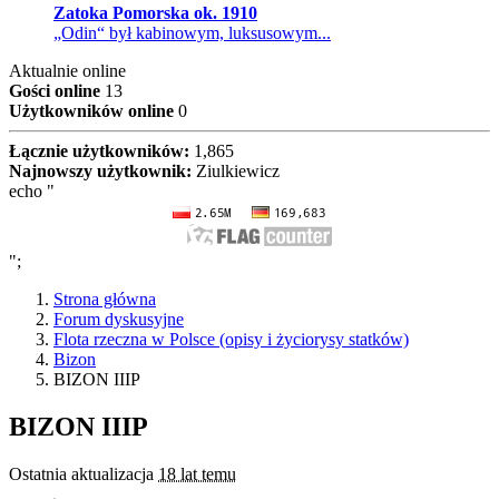
Zatoka Pomorska ok. 1910
„Odin“ był kabinowym, luksusowym...
Aktualnie online
Gości online
13
Użytkowników online
0
Łącznie użytkowników:
1,865
Najnowszy użytkownik:
Ziulkiewicz
echo "
";
Strona główna
Forum dyskusyjne
Flota rzeczna w Polsce (opisy i życiorysy statków)
Bizon
BIZON IIIP
BIZON IIIP
Ostatnia aktualizacja
18 lat temu