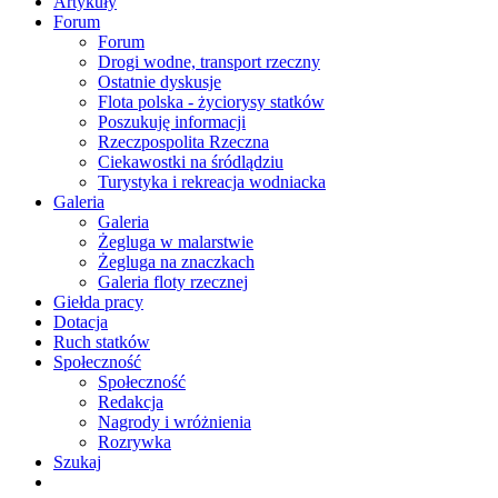
Artykuły
Forum
Forum
Drogi wodne, transport rzeczny
Ostatnie dyskusje
Flota polska - życiorysy statków
Poszukuję informacji
Rzeczpospolita Rzeczna
Ciekawostki na śródlądziu
Turystyka i rekreacja wodniacka
Galeria
Galeria
Żegluga w malarstwie
Żegluga na znaczkach
Galeria floty rzecznej
Giełda pracy
Dotacja
Ruch statków
Społeczność
Społeczność
Redakcja
Nagrody i wróżnienia
Rozrywka
Szukaj