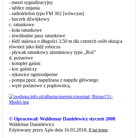
- maszt sygnalizacyjny
- tablice mijania
- radiotelefon typu FM 302 [wówczas]
- buczek dźwiękowy
c. ratunkowe
- koła ratunkowe
- inwidualne pasy ratunkowe
- łódź stalowa o długości 3,50 m dla czterech osób służąca
również jako łódź robocza
- pływak ratunkowy aluminiowy typu „Roś”
d. pożarowe
- komplet gaśnic
- koc gaśniczy
- rękawice ognioodporne
- pompa ppoż. napędzana z napędu głównego
- węże pożarowe z prądownicą.
© Opracował: Waldemar Danielewicz styczeń 2008
Waldemar Danielewicz
Edytowany przez Apis dnia 16.03.2018,
8 lat temu