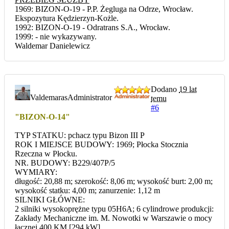
1969: BIZON-O-19 - P.P. Żegluga na Odrze, Wrocław.
Ekspozytura Kędzierzyn-Kożle.
1992: BIZON-O-19 - Odratrans S.A., Wrocław.
1999: - nie wykazywany.
Waldemar Danielewicz
Dodano
19 lat
Valdemaras
Administrator
temu
#6
"BIZON-O-14"
TYP STATKU: pchacz typu Bizon III P
ROK I MIEJSCE BUDOWY: 1969; Płocka Stocznia
Rzeczna w Płocku.
NR. BUDOWY: B229/407P/5
WYMIARY:
długość: 20,88 m; szerokość: 8,06 m; wysokość burt: 2,00 m;
wysokość statku: 4,00 m; zanurzenie: 1,12 m
SILNIKI GŁÓWNE:
2 silniki wysokoprężne typu 05H6A; 6 cylindrowe produkcji:
Zakłady Mechaniczne im. M. Nowotki w Warszawie o mocy
łącznej 400 KM [294 kW]