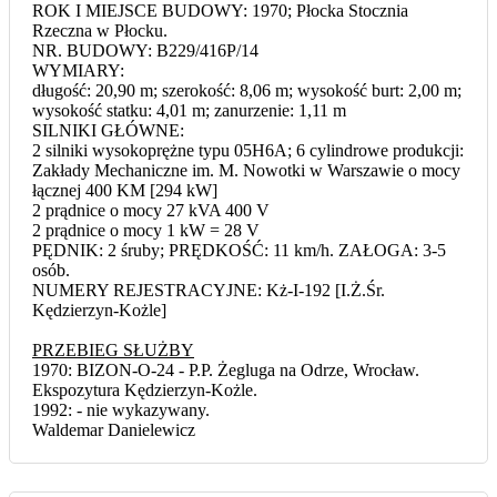
ROK I MIEJSCE BUDOWY: 1970; Płocka Stocznia
Rzeczna w Płocku.
NR. BUDOWY: B229/416P/14
WYMIARY:
długość: 20,90 m; szerokość: 8,06 m; wysokość burt: 2,00 m;
wysokość statku: 4,01 m; zanurzenie: 1,11 m
SILNIKI GŁÓWNE:
2 silniki wysokoprężne typu 05H6A; 6 cylindrowe produkcji:
Zakłady Mechaniczne im. M. Nowotki w Warszawie o mocy
łącznej 400 KM [294 kW]
2 prądnice o mocy 27 kVA 400 V
2 prądnice o mocy 1 kW = 28 V
PĘDNIK: 2 śruby; PRĘDKOŚĆ: 11 km/h. ZAŁOGA: 3-5
osób.
NUMERY REJESTRACYJNE: Kż-I-192 [I.Ż.Śr.
Kędzierzyn-Kożle]
PRZEBIEG SŁUŻBY
1970: BIZON-O-24 - P.P. Żegluga na Odrze, Wrocław.
Ekspozytura Kędzierzyn-Kożle.
1992: - nie wykazywany.
Waldemar Danielewicz