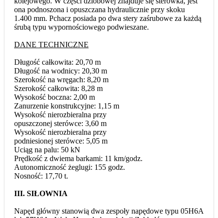
kolejowego. W części dziobowej znajduje się sterówka, jest
ona podnoszona i opuszczana hydraulicznie przy skoku
1.400 mm. Pchacz posiada po dwa stery zaśrubowe za każdą
śrubą typu wypornościowego podwieszane.
DANE TECHNICZNE
Długość całkowita: 20,70 m
Długość na wodnicy: 20,30 m
Szerokość na wręgach: 8,20 m
Szerokość całkowita: 8,28 m
Wysokość boczna: 2,00 m
Zanurzenie konstrukcyjne: 1,15 m
Wysokość nierozbieralna przy
opuszczonej sterówce: 3,60 m
Wysokość nierozbieralna przy
podniesionej sterówce: 5,05 m
Uciąg na palu: 50 kN
Prędkość z dwiema barkami: 11 km/godz.
Autonomiczność żeglugi: 155 godz.
Nosność: 17,70 t.
III. SIŁOWNIA
Napęd główny stanowią dwa zespoły napędowe typu 05H6A