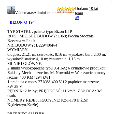
Dodano
19 lat
Valdemaras
Administrator
temu
#5
"BIZON-O-19"
TYP STATKU: pchacz typu Bizon III P
ROK I MIEJSCE BUDOWY: 1969; Płocka Stocznia
Rzeczna w Płocku.
NR. BUDOWY: B229/406P/4
WYMIARY:
długość: 21,21 m; szerokość: 8,16 m; wysokość burt: 2,00 m;
wysokość statku: 4,10 m; zanurzenie: 1,13 m
SILNIKI GŁÓWNE:
2 silniki wysokoprężne typu 05H6A; 6 cylindrowe produkcji:
Zakłady Mechaniczne im. M. Nowotki w Warszawie o mocy
łącznej 400 KM [294 kW]
1 prądnica o mocy 27 kVA 400 V i 2 prądnice marszowe 1
kW 28 V
PĘDNIK: 2 śruby; PRĘDKOŚĆ: 11 km/h. ZAŁOGA: 3-5
osób.
NUMERY REJESTRACYJNE: Kż-I-178 [I.Ż.Śr.
Kędzierzyn-Kożle]
PRZEBIEG SŁUŻBY