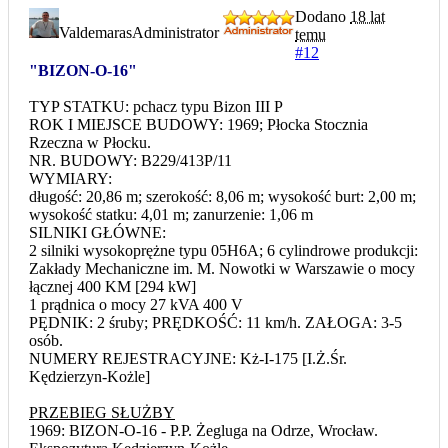
Dodano
18 lat
Valdemaras
Administrator
temu
#12
"BIZON-O-16"
TYP STATKU: pchacz typu Bizon III P
ROK I MIEJSCE BUDOWY: 1969; Płocka Stocznia
Rzeczna w Płocku.
NR. BUDOWY: B229/413P/11
WYMIARY:
długość: 20,86 m; szerokość: 8,06 m; wysokość burt: 2,00 m;
wysokość statku: 4,01 m; zanurzenie: 1,06 m
SILNIKI GŁÓWNE:
2 silniki wysokoprężne typu 05H6A; 6 cylindrowe produkcji:
Zakłady Mechaniczne im. M. Nowotki w Warszawie o mocy
łącznej 400 KM [294 kW]
1 prądnica o mocy 27 kVA 400 V
PĘDNIK: 2 śruby; PRĘDKOŚĆ: 11 km/h. ZAŁOGA: 3-5
osób.
NUMERY REJESTRACYJNE: Kż-I-175 [I.Ż.Śr.
Kędzierzyn-Kożle]
PRZEBIEG SŁUŻBY
1969: BIZON-O-16 - P.P. Żegluga na Odrze, Wrocław.