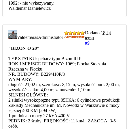
1992: - nie wykazywany.
Waldemar Danielewicz
Dodano
18 lat
Valdemaras
Administrator
temu
#9
"BIZON-O-20"
TYP STATKU: pchacz typu Bizon III P
ROK I MIEJSCE BUDOWY: 1969; Płocka Stocznia
Rzeczna w Płocku.
NR. BUDOWY: B229/410P/8
WYMIARY:
długość: 21,02 m; szerokość: 8,15 m; wysokość burt: 2,00 m;
wysokość statku: 4,00 m; zanurzenie: 1,10 m
SILNIKI GŁÓWNE:
2 silniki wysokoprężne typu 05H6A; 6 cylindrowe produkcji:
Zakłady Mechaniczne im. M. Nowotki w Warszawie o mocy
łącznej 400 KM [294 kW]
1 prądnica o mocy 27 kVA 400 V
PĘDNIK: 2 śruby; PRĘDKOŚĆ: 11 km/h. ZAŁOGA: 3-5
osób.