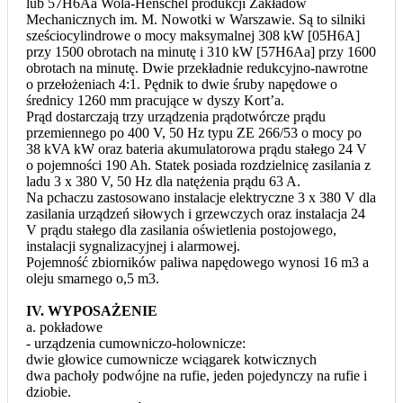
lub 57H6Aa Wola-Henschel produkcji Zakładów
Mechanicznych im. M. Nowotki w Warszawie. Są to silniki
sześciocylindrowe o mocy maksymalnej 308 kW [05H6A]
przy 1500 obrotach na minutę i 310 kW [57H6Aa] przy 1600
obrotach na minutę. Dwie przekładnie redukcyjno-nawrotne
o przełożeniach 4:1. Pędnik to dwie śruby napędowe o
średnicy 1260 mm pracujące w dyszy Kort’a.
Prąd dostarczają trzy urządzenia prądotwórcze prądu
przemiennego po 400 V, 50 Hz typu ZE 266/53 o mocy po
38 kVA kW oraz bateria akumulatorowa prądu stałego 24 V
o pojemności 190 Ah. Statek posiada rozdzielnicę zasilania z
ladu 3 x 380 V, 50 Hz dla natężenia prądu 63 A.
Na pchaczu zastosowano instalacje elektryczne 3 x 380 V dla
zasilania urządzeń siłowych i grzewczych oraz instalacja 24
V prądu stałego dla zasilania oświetlenia postojowego,
instalacji sygnalizacyjnej i alarmowej.
Pojemność zbiorników paliwa napędowego wynosi 16 m3 a
oleju smarnego o,5 m3.
IV. WYPOSAŻENIE
a. pokładowe
- urządzenia cumowniczo-holownicze:
dwie głowice cumownicze wciągarek kotwicznych
dwa pachoły podwójne na rufie, jeden pojedynczy na rufie i
dziobie.