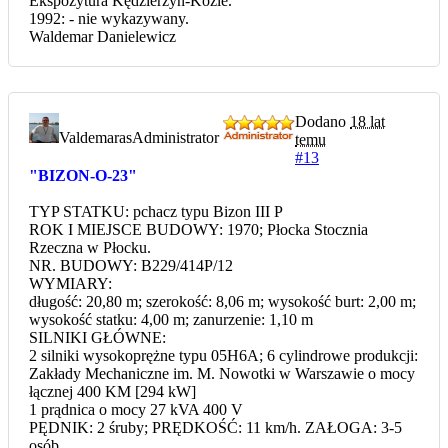
Ekspozytura Kędzierzyn-Kożle.
1992: - nie wykazywany.
Waldemar Danielewicz
Dodano
18 lat
Valdemaras
Administrator
temu
#13
"BIZON-O-23"
TYP STATKU: pchacz typu Bizon III P
ROK I MIEJSCE BUDOWY: 1970; Płocka Stocznia
Rzeczna w Płocku.
NR. BUDOWY: B229/414P/12
WYMIARY:
długość: 20,80 m; szerokość: 8,06 m; wysokość burt: 2,00 m;
wysokość statku: 4,00 m; zanurzenie: 1,10 m
SILNIKI GŁÓWNE:
2 silniki wysokoprężne typu 05H6A; 6 cylindrowe produkcji:
Zakłady Mechaniczne im. M. Nowotki w Warszawie o mocy
łącznej 400 KM [294 kW]
1 prądnica o mocy 27 kVA 400 V
PĘDNIK: 2 śruby; PRĘDKOŚĆ: 11 km/h. ZAŁOGA: 3-5
osób.