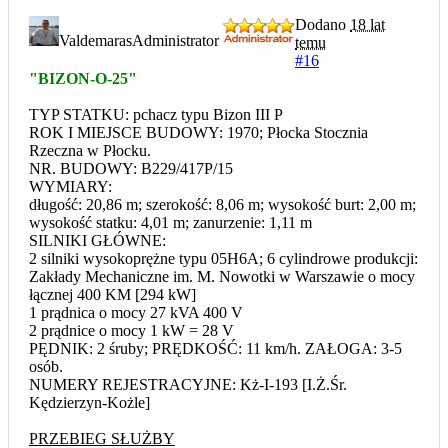
Dodano
18 lat
Valdemaras
Administrator
temu
#16
"BIZON-O-25"
TYP STATKU: pchacz typu Bizon III P
ROK I MIEJSCE BUDOWY: 1970; Płocka Stocznia
Rzeczna w Płocku.
NR. BUDOWY: B229/417P/15
WYMIARY:
długość: 20,86 m; szerokość: 8,06 m; wysokość burt: 2,00 m;
wysokość statku: 4,01 m; zanurzenie: 1,11 m
SILNIKI GŁÓWNE:
2 silniki wysokoprężne typu 05H6A; 6 cylindrowe produkcji:
Zakłady Mechaniczne im. M. Nowotki w Warszawie o mocy
łącznej 400 KM [294 kW]
1 prądnica o mocy 27 kVA 400 V
2 prądnice o mocy 1 kW = 28 V
PĘDNIK: 2 śruby; PRĘDKOŚĆ: 11 km/h. ZAŁOGA: 3-5
osób.
NUMERY REJESTRACYJNE: Kż-I-193 [I.Ż.Śr.
Kędzierzyn-Kożle]
PRZEBIEG SŁUŻBY