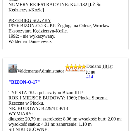
NUMERY REJESTRACYJNE: Kż-I-182 [I.Ż.Śr.
Kędzierzyn-Kożle]
PRZEBIEG SŁUŻBY
1970: BIZON-O-23 - P.P. Żegluga na Odrze, Wrocław.
Ekspozytura Kędzierzyn-Kożle.
1992: - nie wykazywany.
Waldemar Danielewicz
Dodano
18 lat
Valdemaras
Administrator
temu
#14
"BIZON-O-17"
TYP STATKU: pchacz typu Bizon III P
ROK I MIEJSCE BUDOWY: 1969; Płocka Stocznia
Rzeczna w Płocku.
NR. BUDOWY: B229/415P/13
WYMIARY:
długość: 20,79 m; szerokość: 8,06 m; wysokość burt: 2,00 m;
wysokość statku: 4,01 m; zanurzenie: 1,10 m
SILNIKI GŁÓWNE: