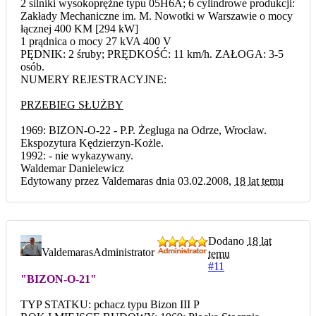
2 silniki wysokoprężne typu 05H6A; 6 cylindrowe produkcji:
Zakłady Mechaniczne im. M. Nowotki w Warszawie o mocy
łącznej 400 KM [294 kW]
1 prądnica o mocy 27 kVA 400 V
PĘDNIK: 2 śruby; PRĘDKOŚĆ: 11 km/h. ZAŁOGA: 3-5
osób.
NUMERY REJESTRACYJNE:
PRZEBIEG SŁUŻBY
1969: BIZON-O-22 - P.P. Żegluga na Odrze, Wrocław.
Ekspozytura Kędzierzyn-Kożle.
1992: - nie wykazywany.
Waldemar Danielewicz
Edytowany przez Valdemaras dnia 03.02.2008,
18 lat temu
Dodano
18 lat
Valdemaras
Administrator
temu
#11
"BIZON-O-21"
TYP STATKU: pchacz typu Bizon III P