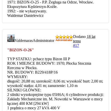
1971: BIZON-O-25 - P.P. Żegluga na Odrze, Wrocław.
Ekspozytura Kędzierzyn-Kożle.
1992: - nie wykazywany.
Waldemar Danielewicz
Dodano
18 lat
Valdemaras
Administrator
temu
#17
"BIZON-O-26"
TYP STATKU: pchacz typu Bizon III P
ROK I MIEJSCE BUDOWY: 1970; Płocka Stocznia
Rzeczna w Płocku.
NR. BUDOWY: B229/418P/16
WYMIARY:
długość: 20,88 m; szerokość: 8,06 m; wysokość burt: 2,00 m;
wysokość statku: 4,01 m; zanurzenie: 1,10 m
SILNIKI GŁÓWNE:
2 silniki wysokoprężne typu 05H6A; 6 cylindrowe produkcji:
Zakłady Mechaniczne im. M. Nowotki w Warszawie o mocy
łącznej 400 KM [294 kW]
1 prądnica o mocy 27 kVA 400 V