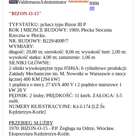
Valdemaras
Administrator
temu
#8
"BIZON-O-15"
TYP STATKU: pchacz typu Bizon III P
ROK I MIEJSCE BUDOWY: 1969; Płocka Stocznia
Rzeczna w Płocku.
NR. BUDOWY: B229/409P/7
WYMIARY:
długość: 20,80 m; szerokość: 8,06 m; wysokość burt: 2,00 m;
wysokość statku: 4,00 m; zanurzenie: 1,06 m
SILNIKI GŁÓWNE:
2 silniki wysokoprężne typu 05H6A; 6 cylindrowe produkcji:
Zakłady Mechaniczne im. M. Nowotki w Warszawie o mocy
łącznej 400 KM [294 kW]
1 prądnica o mocy 27 kVA 400 V i 2 prądnice marszowe 1
kW 28 V
PĘDNIK: 2 śruby; PRĘDKOŚĆ: 11 km/h. ZAŁOGA: 3-5
osób.
NUMERY REJESTRACYJNE: Kż-I-174 [I.Ż.Śr.
Kędzierzyn-Kożle]
PRZEBIEG SŁUŻBY
1970: BIZON-O-15 - P.P. Żegluga na Odrze, Wrocław.
Ekspozytura Kędzierzyn-Kożle.