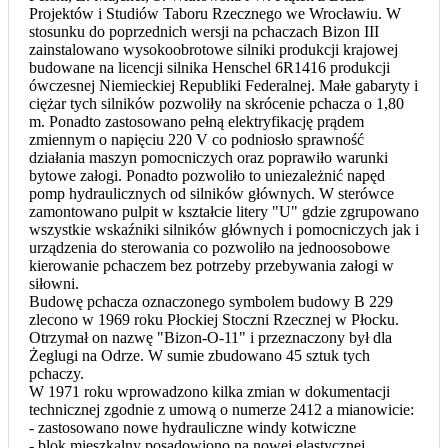
Projektów i Studiów Taboru Rzecznego we Wrocławiu. W
stosunku do poprzednich wersji na pchaczach Bizon III
zainstalowano wysokoobrotowe silniki produkcji krajowej
budowane na licencji silnika Henschel 6R1416 produkcji
ówczesnej Niemieckiej Republiki Federalnej. Małe gabaryty i
ciężar tych silników pozwoliły na skrócenie pchacza o 1,80
m. Ponadto zastosowano pełną elektryfikację prądem
zmiennym o napięciu 220 V co podniosło sprawność
działania maszyn pomocniczych oraz poprawiło warunki
bytowe załogi. Ponadto pozwoliło to uniezależnić napęd
pomp hydraulicznych od silników głównych. W sterówce
zamontowano pulpit w kształcie litery "U" gdzie zgrupowano
wszystkie wskaźniki silników głównych i pomocniczych jak i
urządzenia do sterowania co pozwoliło na jednoosobowe
kierowanie pchaczem bez potrzeby przebywania załogi w
siłowni.
Budowę pchacza oznaczonego symbolem budowy B 229
zlecono w 1969 roku Płockiej Stoczni Rzecznej w Płocku.
Otrzymał on nazwę "Bizon-O-11" i przeznaczony był dla
Żeglugi na Odrze. W sumie zbudowano 45 sztuk tych
pchaczy.
W 1971 roku wprowadzono kilka zmian w dokumentacji
technicznej zgodnie z umową o numerze 2412 a mianowicie:
- zastosowano nowe hydrauliczne windy kotwiczne
- blok mieszkalny posadowiono na nowej elastycznej