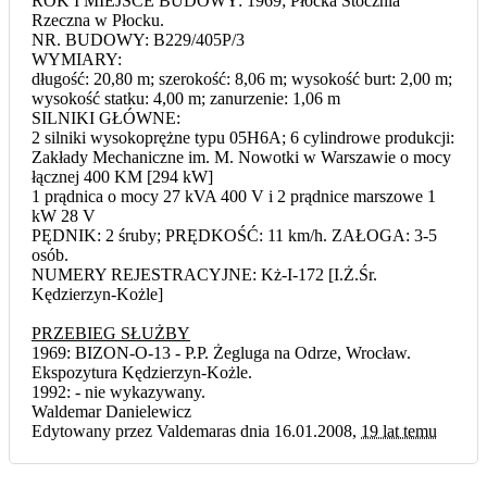
ROK I MIEJSCE BUDOWY: 1969; Płocka Stocznia
Rzeczna w Płocku.
NR. BUDOWY: B229/405P/3
WYMIARY:
długość: 20,80 m; szerokość: 8,06 m; wysokość burt: 2,00 m;
wysokość statku: 4,00 m; zanurzenie: 1,06 m
SILNIKI GŁÓWNE:
2 silniki wysokoprężne typu 05H6A; 6 cylindrowe produkcji:
Zakłady Mechaniczne im. M. Nowotki w Warszawie o mocy
łącznej 400 KM [294 kW]
1 prądnica o mocy 27 kVA 400 V i 2 prądnice marszowe 1
kW 28 V
PĘDNIK: 2 śruby; PRĘDKOŚĆ: 11 km/h. ZAŁOGA: 3-5
osób.
NUMERY REJESTRACYJNE: Kż-I-172 [I.Ż.Śr.
Kędzierzyn-Kożle]
PRZEBIEG SŁUŻBY
1969: BIZON-O-13 - P.P. Żegluga na Odrze, Wrocław.
Ekspozytura Kędzierzyn-Kożle.
1992: - nie wykazywany.
Waldemar Danielewicz
Edytowany przez Valdemaras dnia 16.01.2008,
19 lat temu