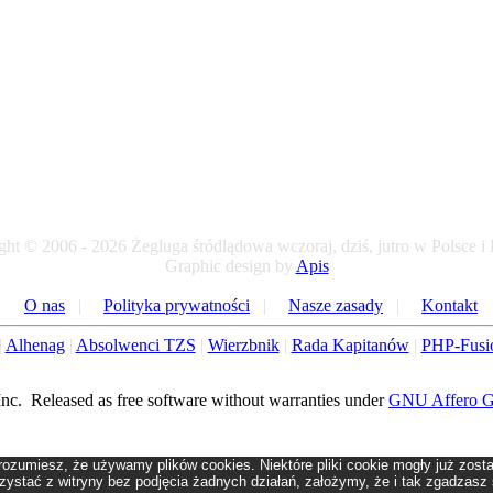
ht © 2006 - 2026 Żegluga śródlądowa wczoraj, dziś, jutro w Polsce i
Graphic design by
Apis
O nas
|
Polityka prywatności
|
Nasze zasady
|
Kontakt
|
Alhenag
|
Absolwenci TZS
|
Wierzbnik
|
Rada Kapitanów
|
PHP-Fusi
c. Released as free software without warranties under
GNU Affero 
rozumiesz, że używamy plików cookies. Niektóre pliki cookie mogły już zost
orzystać z witryny bez podjęcia żadnych działań, założymy, że i tak zgadzasz