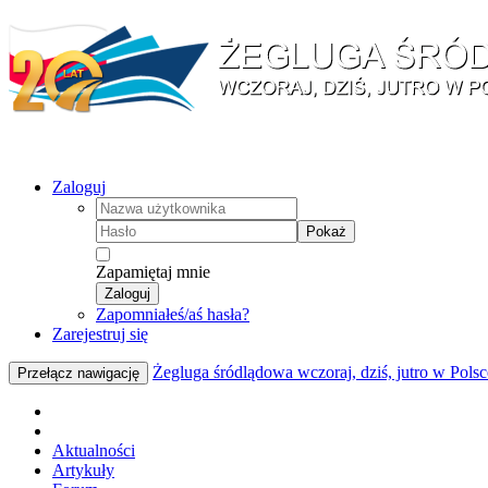
Zaloguj
Pokaż
Zapamiętaj mnie
Zaloguj
Zapomniałeś/aś hasła?
Zarejestruj się
Żegluga śródlądowa wczoraj, dziś, jutro w Polsc
Przełącz nawigację
Aktualności
Artykuły