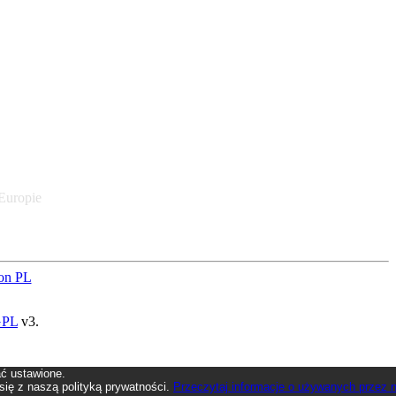
 Europie
on PL
GPL
v3.
ać ustawione.
 się z naszą polityką prywatności.
Przeczytaj informacje o używanych przez 