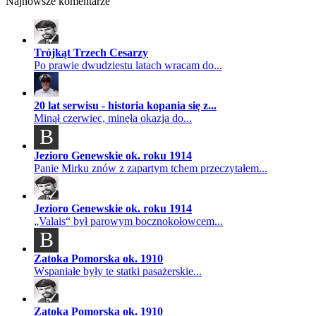
Najnowsze komentarze
Trójkąt Trzech Cesarzy
Po prawie dwudziestu latach wracam do...
20 lat serwisu - historia kopania się z...
Minął czerwiec, minęła okazja do...
B
Jezioro Genewskie ok. roku 1914
Panie Mirku znów z zapartym tchem przeczytałem...
Jezioro Genewskie ok. roku 1914
„Valais“ był parowym bocznokołowcem...
B
Zatoka Pomorska ok. 1910
Wspaniałe były te statki pasażerskie...
Zatoka Pomorska ok. 1910