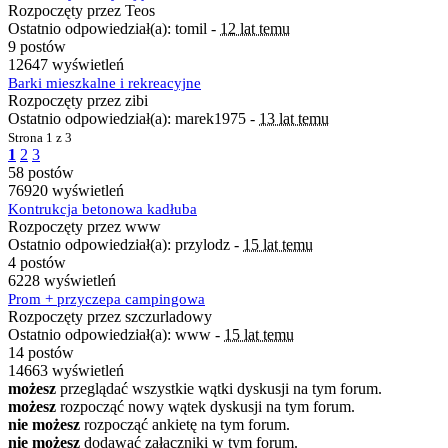
Rozpoczęty przez Teos
Ostatnio odpowiedział(a): tomil -
12 lat temu
9 postów
12647 wyświetleń
Barki mieszkalne i rekreacyjne
Rozpoczęty przez zibi
Ostatnio odpowiedział(a): marek1975 -
13 lat temu
Strona
1 z 3
1
2
3
58 postów
76920 wyświetleń
Kontrukcja betonowa kadłuba
Rozpoczęty przez www
Ostatnio odpowiedział(a): przylodz -
15 lat temu
4 postów
6228 wyświetleń
Prom + przyczepa campingowa
Rozpoczęty przez szczurladowy
Ostatnio odpowiedział(a): www -
15 lat temu
14 postów
14663 wyświetleń
możesz
przeglądać wszystkie wątki dyskusji na tym forum.
możesz
rozpocząć nowy wątek dyskusji na tym forum.
nie możesz
rozpocząć ankietę na tym forum.
nie możesz
dodawać załączniki w tym forum.