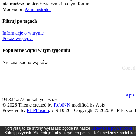
nie możesz
pobierać załączniki na tym forum.
Moderator:
Administrator
Filtruj po tagach
Informacje o witrynie
Pokaż więcej…
Popularne wątki w tym tygodniu
Nie znaleziono wątków
Copyrig
Apis
93.334.277 unikalnych wizyt
© 2026 Theme created by
RobiNN
modified by Apis
Powered by
PHPFusion
. v. 9.10.20 Copyright © 2026 PHP Fusion In
Korzystając ze strony wyrażasz zgodę na nasze
ustawienia prywatności
i 
Kliknij przycisk `Akceptuję`, aby ukryć ten pasek. Jeśli będziesz nadal k