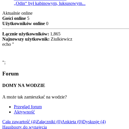
„Odin“ był kabinowym, luksusowym...
Aktualnie online
Gości online
5
Użytkowników online
0
Łącznie użytkowników:
1,865
Najnowszy użytkownik:
Ziulkiewicz
echo "
";
Forum
DOMY NA WODZIE
A może tak zamieszkać na wodzie?
Przegląd forum
Aktywność
Cała zawartość (4)
Załączniki (0)
Ankieta (0)
Dyskusje (4)
Hausbooty do wynajęcia