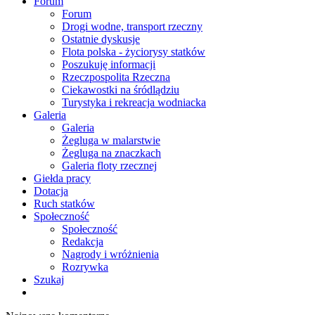
Forum
Forum
Drogi wodne, transport rzeczny
Ostatnie dyskusje
Flota polska - życiorysy statków
Poszukuję informacji
Rzeczpospolita Rzeczna
Ciekawostki na śródlądziu
Turystyka i rekreacja wodniacka
Galeria
Galeria
Żegluga w malarstwie
Żegluga na znaczkach
Galeria floty rzecznej
Giełda pracy
Dotacja
Ruch statków
Społeczność
Społeczność
Redakcja
Nagrody i wróżnienia
Rozrywka
Szukaj