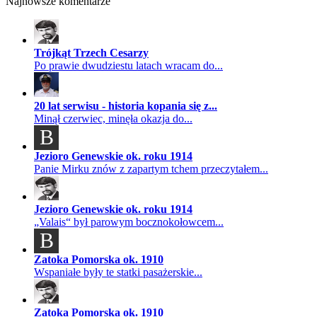
Najnowsze komentarze
Trójkąt Trzech Cesarzy
Po prawie dwudziestu latach wracam do...
20 lat serwisu - historia kopania się z...
Minął czerwiec, minęła okazja do...
B
Jezioro Genewskie ok. roku 1914
Panie Mirku znów z zapartym tchem przeczytałem...
Jezioro Genewskie ok. roku 1914
„Valais“ był parowym bocznokołowcem...
B
Zatoka Pomorska ok. 1910
Wspaniałe były te statki pasażerskie...
Zatoka Pomorska ok. 1910