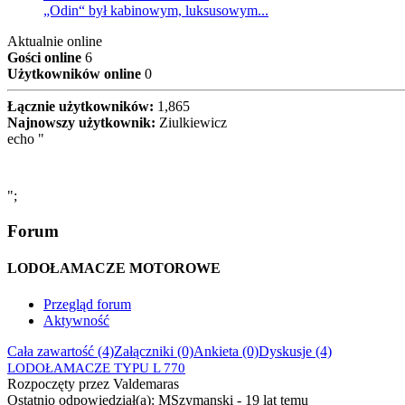
„Odin“ był kabinowym, luksusowym...
Aktualnie online
Gości online
6
Użytkowników online
0
Łącznie użytkowników:
1,865
Najnowszy użytkownik:
Ziulkiewicz
echo "
";
Forum
LODOŁAMACZE MOTOROWE
Przegląd forum
Aktywność
Cała zawartość (4)
Załączniki (0)
Ankieta (0)
Dyskusje (4)
LODOŁAMACZE TYPU L 770
Rozpoczęty przez Valdemaras
Ostatnio odpowiedział(a): MSzymanski -
19 lat temu