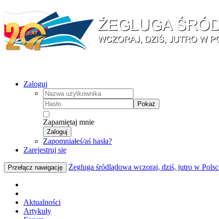
Zaloguj
Pokaż
Zapamiętaj mnie
Zaloguj
Zapomniałeś/aś hasła?
Zarejestruj się
Żegluga śródlądowa wczoraj, dziś, jutro w Polsc
Przełącz nawigację
Aktualności
Artykuły