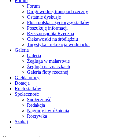
Forum
Forum
Drogi wodne, transport rzeczny
Ostatnie dyskusje
Flota polska - życiorysy statków
Poszukuję informacji
Rzeczpospolita Rzeczna
Ciekawostki na śródlądziu
Turystyka i rekreacja wodniacka
Galeria
Galeria
Żegluga w malarstwie
Żegluga na znaczkach
Galeria floty rzecznej
Giełda pracy
Dotacja
Ruch statków
Społeczność
Społeczność
Redakcja
Nagrody i wróżnienia
Rozrywka
Szukaj