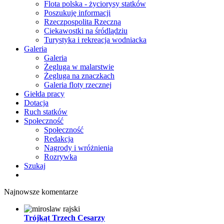
Flota polska - życiorysy statków
Poszukuję informacji
Rzeczpospolita Rzeczna
Ciekawostki na śródlądziu
Turystyka i rekreacja wodniacka
Galeria
Galeria
Żegluga w malarstwie
Żegluga na znaczkach
Galeria floty rzecznej
Giełda pracy
Dotacja
Ruch statków
Społeczność
Społeczność
Redakcja
Nagrody i wróżnienia
Rozrywka
Szukaj
Najnowsze komentarze
Trójkąt Trzech Cesarzy