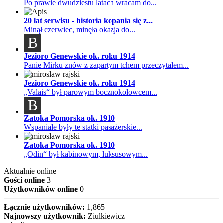
Po prawie dwudziestu latach wracam do...
20 lat serwisu - historia kopania się z...
Minął czerwiec, minęła okazja do...
B
Jezioro Genewskie ok. roku 1914
Panie Mirku znów z zapartym tchem przeczytałem...
Jezioro Genewskie ok. roku 1914
„Valais“ był parowym bocznokołowcem...
B
Zatoka Pomorska ok. 1910
Wspaniałe były te statki pasażerskie...
Zatoka Pomorska ok. 1910
„Odin“ był kabinowym, luksusowym...
Aktualnie online
Gości online
3
Użytkowników online
0
Łącznie użytkowników:
1,865
Najnowszy użytkownik:
Ziulkiewicz