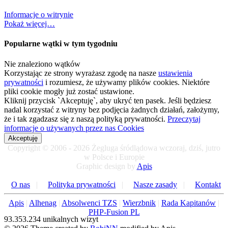
Informacje o witrynie
Pokaż więcej…
Popularne wątki w tym tygodniu
Nie znaleziono wątków
Korzystając ze strony wyrażasz zgodę na nasze
ustawienia
prywatności
i rozumiesz, że używamy plików cookies. Niektóre
pliki cookie mogły już zostać ustawione.
Kliknij przycisk `Akceptuję`, aby ukryć ten pasek. Jeśli będziesz
nadal korzystać z witryny bez podjęcia żadnych działań, założymy,
że i tak zgadzasz się z naszą polityką prywatności.
Przeczytaj
informacje o używanych przez nas Cookies
Akceptuję
Copyright © 2006 - 2026 Żegluga śródlądowa wczoraj, dziś, jutro
w Polsce i Europie
Graphic design by
Apis
O nas
|
Polityka prywatności
|
Nasze zasady
|
Kontakt
Apis
|
Alhenag
|
Absolwenci TZS
|
Wierzbnik
|
Rada Kapitanów
|
PHP-Fusion PL
93.353.234 unikalnych wizyt