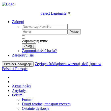
Select Language
▼
Zaloguj
Pokaż
Zapamiętaj mnie
Zaloguj
Zapomniałeś/aś hasła?
Zarejestruj się
Żegluga śródlądowa wczoraj, dziś, jutro w
Przełącz nawigację
Polsce i Europie
Aktualności
Artykuły
Forum
Forum
Drogi wodne, transport rzeczny
Ostatnie dyskusje