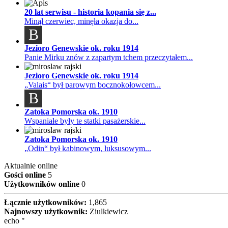
20 lat serwisu - historia kopania się z...
Minął czerwiec, minęła okazja do...
B
Jezioro Genewskie ok. roku 1914
Panie Mirku znów z zapartym tchem przeczytałem...
Jezioro Genewskie ok. roku 1914
„Valais“ był parowym bocznokołowcem...
B
Zatoka Pomorska ok. 1910
Wspaniałe były te statki pasażerskie...
Zatoka Pomorska ok. 1910
„Odin“ był kabinowym, luksusowym...
Aktualnie online
Gości online
5
Użytkowników online
0
Łącznie użytkowników:
1,865
Najnowszy użytkownik:
Ziulkiewicz
echo "