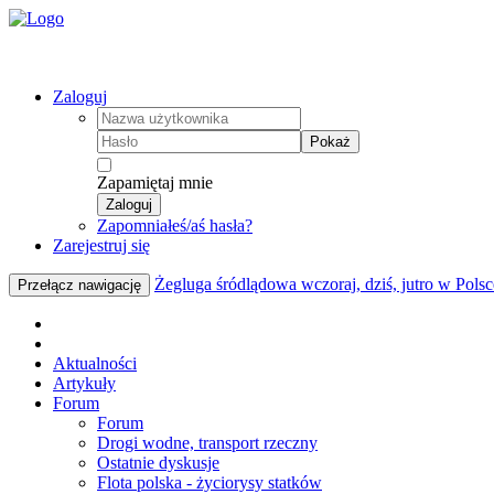
Zaloguj
Pokaż
Zapamiętaj mnie
Zaloguj
Zapomniałeś/aś hasła?
Zarejestruj się
Żegluga śródlądowa wczoraj, dziś, jutro w Polsc
Przełącz nawigację
Aktualności
Artykuły
Forum
Forum
Drogi wodne, transport rzeczny
Ostatnie dyskusje
Flota polska - życiorysy statków