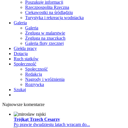
Poszukuję informacji
Rzeczpospolita Rzeczna
Ciekawostki na śródlądziu
Turystyka i rekreacja wodniacka
Galeria
Galeria
Żegluga w malarstwie
Żegluga na znaczkach
Galeria floty rzecznej
Giełda pracy
Dotacja
Ruch statków
Społeczność
Społeczność
Redakcja
Nagrody i wróżnienia
Rozrywka
Szukaj
Najnowsze komentarze
Trójkąt Trzech Cesarzy
Po prawie dwudziestu latach wracam do...