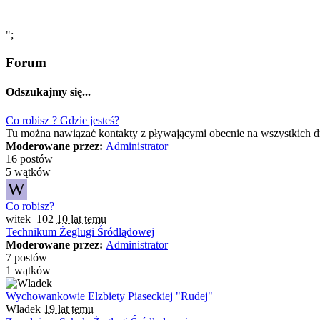
";
Forum
Odszukajmy się...
Co robisz ? Gdzie jesteś?
Tu można nawiązać kontakty z pływającymi obecnie na wszystkich 
Moderowane przez:
Administrator
16 postów
5 wątków
W
Co robisz?
witek_102
10 lat temu
Technikum Żeglugi Śródlądowej
Moderowane przez:
Administrator
7 postów
1 wątków
Wychowankowie Elzbiety Piaseckiej "Rudej"
Wladek
19 lat temu