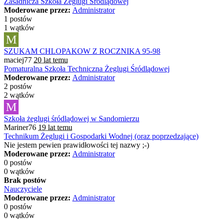
Zasadnicza Szkoła Żeglugi Śródlądowej
Moderowane przez:
Administrator
1 postów
1 wątków
M
SZUKAM CHLOPAKOW Z ROCZNIKA 95-98
maciej77
20 lat temu
Pomaturalna Szkoła Techniczna Żeglugi Śródlądowej
Moderowane przez:
Administrator
2 postów
2 wątków
M
Szkoła żeglugi śródlądowej w Sandomierzu
Mariner76
19 lat temu
Technikum Żeglugi i Gospodarki Wodnej (oraz poprzedzające)
Nie jestem pewien prawidłowości tej nazwy ;-)
Moderowane przez:
Administrator
0 postów
0 wątków
Brak postów
Nauczyciele
Moderowane przez:
Administrator
0 postów
0 wątków