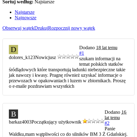
Sortuj według:
Najstarsze
Najstarsze
Najnowsze
Obserwuj wątek
Drukuj
Rozpocznij nowy wątek
Dodano
18 lat temu
D
#1
dolores_k123
Nowicjusz
szukam informacji na
temat polskich statków
śródlądowych które transportują ładunki niebezpieczne takie
jak nawozy i kwasy. Pragnę również uzyskać informacje o
przewozach w opakowaniach i luzem w zbiornikach. Proszę
o e-maile pozdrawiam wszystkich
Dodano
16
B
lat temu
barkaz4003
Początkujący użytkownik
#2
Panie
Waldku,mam wątpliwości co do silników BM 3 Ż Gdańskiej.