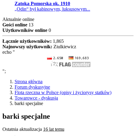
Zatoka Pomorska ok. 1910
„Odin“ był kabinowym, luksusowym...
Aktualnie online
Gości online
13
Użytkowników online
0
Łącznie użytkowników:
1,865
Najnowszy użytkownik:
Ziulkiewicz
echo "
";
Strona główna
Forum dyskusyjne
Flota rzeczna w Polsce (opisy i życiorysy statków)
Towarowce - dyskusja
barki specjalne
barki specjalne
Ostatnia aktualizacja
16 lat temu