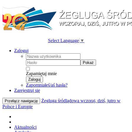
Select Language
▼
Zaloguj
Pokaż
Zapamiętaj mnie
Zaloguj
Zapomniałeś/aś hasła?
Zarejestruj się
Żegluga śródlądowa wczoraj, dziś, jutro w
Przełącz nawigację
Polsce i Europie
Aktualności