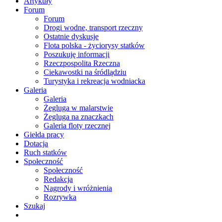
Artykuły
Forum
Forum
Drogi wodne, transport rzeczny
Ostatnie dyskusje
Flota polska - życiorysy statków
Poszukuję informacji
Rzeczpospolita Rzeczna
Ciekawostki na śródlądziu
Turystyka i rekreacja wodniacka
Galeria
Galeria
Żegluga w malarstwie
Żegluga na znaczkach
Galeria floty rzecznej
Giełda pracy
Dotacja
Ruch statków
Społeczność
Społeczność
Redakcja
Nagrody i wróżnienia
Rozrywka
Szukaj