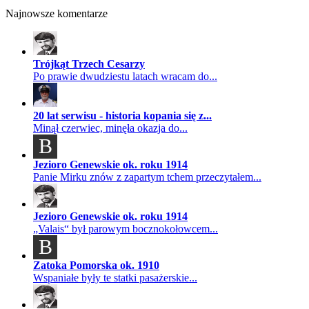
Najnowsze komentarze
Trójkąt Trzech Cesarzy
Po prawie dwudziestu latach wracam do...
20 lat serwisu - historia kopania się z...
Minął czerwiec, minęła okazja do...
B
Jezioro Genewskie ok. roku 1914
Panie Mirku znów z zapartym tchem przeczytałem...
Jezioro Genewskie ok. roku 1914
„Valais“ był parowym bocznokołowcem...
B
Zatoka Pomorska ok. 1910
Wspaniałe były te statki pasażerskie...