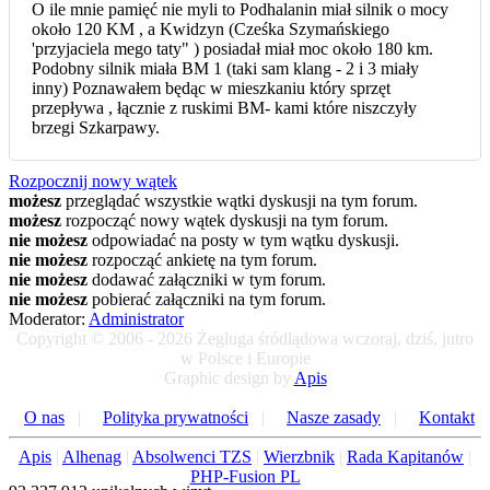
O ile mnie pamięć nie myli to Podhalanin miał silnik o mocy
około 120 KM , a Kwidzyn (Cześka Szymańskiego
'przyjaciela mego taty" ) posiadał miał moc około 180 km.
Podobny silnik miała BM 1 (taki sam klang - 2 i 3 miały
inny) Poznawałem będąc w mieszkaniu który sprzęt
przepływa , łącznie z ruskimi BM- kami które niszczyły
brzegi Szkarpawy.
Rozpocznij nowy wątek
możesz
przeglądać wszystkie wątki dyskusji na tym forum.
możesz
rozpocząć nowy wątek dyskusji na tym forum.
nie możesz
odpowiadać na posty w tym wątku dyskusji.
nie możesz
rozpocząć ankietę na tym forum.
nie możesz
dodawać załączniki w tym forum.
nie możesz
pobierać załączniki na tym forum.
Moderator:
Administrator
Copyright © 2006 - 2026 Żegluga śródlądowa wczoraj, dziś, jutro
w Polsce i Europie
Graphic design by
Apis
O nas
|
Polityka prywatności
|
Nasze zasady
|
Kontakt
Apis
|
Alhenag
|
Absolwenci TZS
|
Wierzbnik
|
Rada Kapitanów
|
PHP-Fusion PL