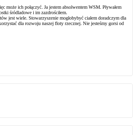
.Więc może ich połączyć. Ja jestem absolwentem WSM. Pływałem
ostki śródladowe i im zazdrościłem.
atów jest wiele. Stowarzyszenie mogłobybyć ciałem doradczym dla
zystać dla rozwoju naszej floty rzecznej. Nie jesteśmy gorsi od