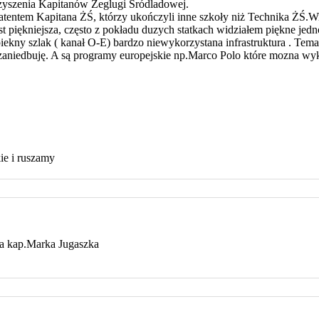
zyszenia Kapitanów Żeglugi Śródladowej.
 patentem Kapitana ŻŚ, którzy ukończyli inne szkoły niż Technika ŻŚ
 piękniejsza, często z pokładu duzych statkach widziałem piękne jedn
ekny szlak ( kanał O-E) bardzo niewykorzystana infrastruktura . Tem
zaniedbuję. A są programy europejskie np.Marco Polo które mozna wykor
ie i ruszamy
za kap.Marka Jugaszka