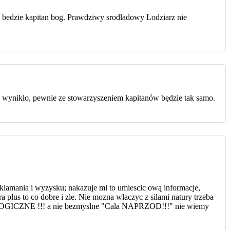
se bedzie kapitan bog. Prawdziwy srodladowy Lodziarz nie
ie wynikło, pewnie ze stowarzyszeniem kapitanów będzie tak samo.
klamania i wyzysku; nakazuje mi to umiescic ową informacje,
plus to co dobre i zle. Nie mozna wlaczyc z silami natury trzeba
e LOGICZNE !!! a nie bezmyslne "Cala NAPRZOD!!!" nie wiemy