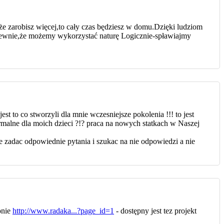
ć,że zarobisz więcej,to cały czas będziesz w domu.Dzięki ludziom
.Pewnie,że możemy wykorzystać naturę Logicznie-spławiajmy
est to co stworzyli dla mnie wczesniejsze pokolenia !!! to jest
ormalne dla moich dzieci ?!? praca na nowych statkach w Naszej
e zadac odpowiednie pytania i szukac na nie odpowiedzi a nie
onie
http://www.radaka...?page_id=1
- dostępny jest tez projekt