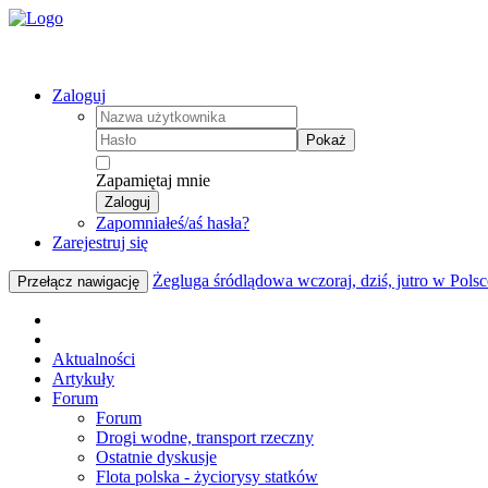
Zaloguj
Pokaż
Zapamiętaj mnie
Zaloguj
Zapomniałeś/aś hasła?
Zarejestruj się
Żegluga śródlądowa wczoraj, dziś, jutro w Polsc
Przełącz nawigację
Aktualności
Artykuły
Forum
Forum
Drogi wodne, transport rzeczny
Ostatnie dyskusje
Flota polska - życiorysy statków