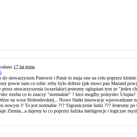
odano
17 lat temu
6
o do stowarzyszen Panowie i Panie to maja one na celu poprzez klotni
tory powie nam co robic zeby bylo dobrze (jak mowi pan Marand powyz
 ze przez stowarzyszenia (wszelakie) jestesmy oglupiani tym ze "jeden c
slec trzeba co to znaczy "normalnie" ? ktos moglby pomyslec Utopia
Odrze na wzor Holenderskiej... Nowe Statki innowacje wprowadzane na 
s nowym !! To jest normalne ??? 'Ograniczenie ludzi ??? Jestesmy po t
je Ziemia...a dajemy to co poprzez ludzka inteligencje i logiczne mys