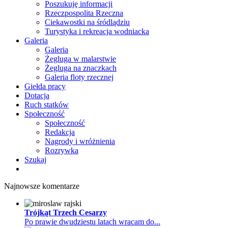
Poszukuję informacji
Rzeczpospolita Rzeczna
Ciekawostki na śródlądziu
Turystyka i rekreacja wodniacka
Galeria
Galeria
Żegluga w malarstwie
Żegluga na znaczkach
Galeria floty rzecznej
Giełda pracy
Dotacja
Ruch statków
Społeczność
Społeczność
Redakcja
Nagrody i wróżnienia
Rozrywka
Szukaj
Najnowsze komentarze
Trójkąt Trzech Cesarzy
Po prawie dwudziestu latach wracam do...