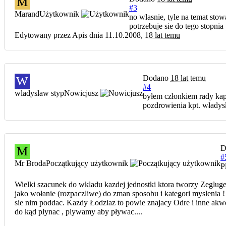
M
#3
Marand
Użytkownik
no wlasnie, tyle na temat sto
potrzebuje sie do tego stopnia
Edytowany przez Apis dnia 11.10.2008,
18 lat temu
Dodano
18 lat temu
W
#4
wladyslaw styp
Nowicjusz
byłem członkiem rady kap
pozdrowienia kpt. włady
D
M
#
Mr Broda
Początkujący użytkownik
P
Wielki szacunek do wkladu kazdej jednostki ktora tworzy Zegluge
jako wołanie (rozpaczliwe) do zman sposobu i kategori myslenia !
sie nim poddac. Kazdy Łodziaz to powie znajacy Odre i inne 
do kąd plynac , plywamy aby pływac....