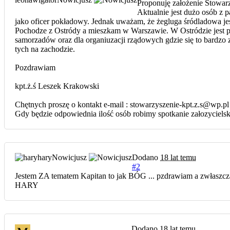
Proponuję założenie Stowar
Aktualnie jest dużo osób z
jako oficer pokładowy. Jednak uważam, że żegluga śródladowa jest
Pochodze z Ostródy a mieszkam w Warszawie. W Ostródzie jest pi
samorzadów oraz dla organiuzacji rządowych gdzie się to bardzo 
tych na zachodzie.
Pozdrawiam
kpt.ż.ś Leszek Krakowski
Chętnych proszę o kontakt e-mail : stowarzyszenie-kpt.z.s@wp.pl
Gdy będzie odpowiednia ilość osób robimy spotkanie załozycielsk
hary
Nowicjusz
Dodano
18 lat temu
#2
Jestem ZA tematem Kapitan to jak BÓG ... pzdrawiam a zwłaszc
HARY
Dodano
18 lat temu