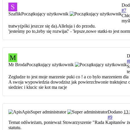
Dod
S
#7
Szaflik
Początkujący użytkownik
Chło
myśl
tratwy(póki jeszcze się da).Alleluja i do przodu.
'jesteśmy po to,żeby się rozwijać' - 'lepsze,nowe statki-to jest no
D
M
#
Mr Broda
Początkujący użytkownik
S
t
Zegludze to jest moje marzenie puki co ! a co bylo marzeniem dl
A swoja wypowiedzia dowodzisz jak powierzchwonie traktujesz owy 
siedziec i klucic sie kot ma racje
Apis
Super administrator
Dodano
13 
#9
Temat odświeżam, ponieważ Stowarzyszenie "Rada Kapitanów żeg
statutu.