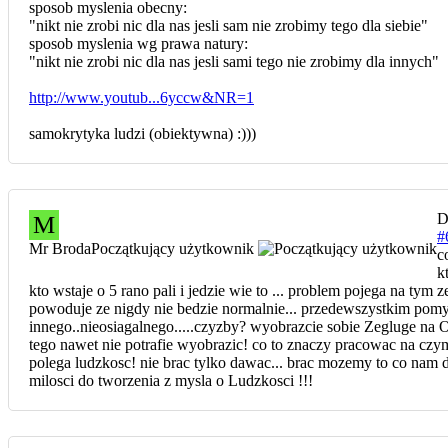
sposob myslenia obecny:
"nikt nie zrobi nic dla nas jesli sam nie zrobimy tego dla siebie"
sposob myslenia wg prawa natury:
"nikt nie zrobi nic dla nas jesli sami tego nie zrobimy dla innych"
http://www.youtub...6yccw&NR=1
samokrytyka ludzi (obiektywna) :)))
D
M
#
Mr Broda
Początkujący użytkownik
c
k
kto wstaje o 5 rano pali i jedzie wie to ... problem pojega na tym
powoduje ze nigdy nie bedzie normalnie... przedewszystkim pomy
innego..nieosiagalnego.....czyzby? wyobrazcie sobie Zegluge na 
tego nawet nie potrafie wyobrazic! co to znaczy pracowac na czym
polega ludzkosc! nie brac tylko dawac... brac mozemy to co nam da
milosci do tworzenia z mysla o Ludzkosci !!!