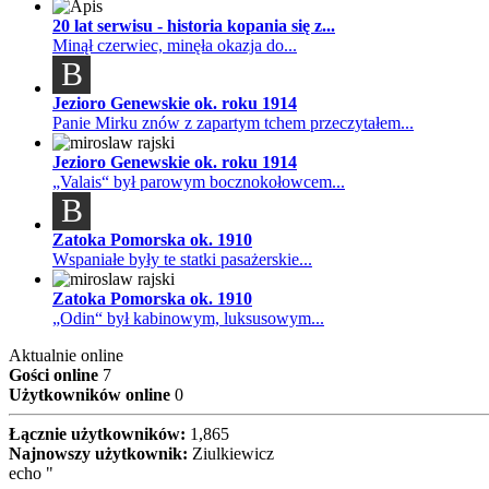
20 lat serwisu - historia kopania się z...
Minął czerwiec, minęła okazja do...
B
Jezioro Genewskie ok. roku 1914
Panie Mirku znów z zapartym tchem przeczytałem...
Jezioro Genewskie ok. roku 1914
„Valais“ był parowym bocznokołowcem...
B
Zatoka Pomorska ok. 1910
Wspaniałe były te statki pasażerskie...
Zatoka Pomorska ok. 1910
„Odin“ był kabinowym, luksusowym...
Aktualnie online
Gości online
7
Użytkowników online
0
Łącznie użytkowników:
1,865
Najnowszy użytkownik:
Ziulkiewicz
echo "