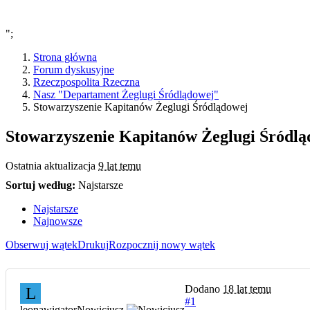
";
Strona główna
Forum dyskusyjne
Rzeczpospolita Rzeczna
Nasz "Departament Żeglugi Śródlądowej"
Stowarzyszenie Kapitanów Żeglugi Śródlądowej
Stowarzyszenie Kapitanów Żeglugi Śródlą
Ostatnia aktualizacja
9 lat temu
Sortuj według:
Najstarsze
Najstarsze
Najnowsze
Obserwuj wątek
Drukuj
Rozpocznij nowy wątek
Dodano
18 lat temu
L
#1
leonawigator
Nowicjusz