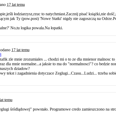
ano
17 lat temu
pie,jeśli łodziarzysz,rzuc to natychmiast.Zacznij pisać książki,nie doś
ącym jak Ty (pow.post) 'Nowe Statki' nigdy nie zagoszczą na Odrze
rmalne?' No,tu logika powala.Na łopatki.
odano
17 lat temu
8
zafik zle mnie zrozumiales ... chodzi mi o to ze dla mnienor malnosc to j
eraz dla mnie normalne...a jaksie to ma do "normalnosci"? co bedzie n
a naszych dziadow?
tekst i zagadnienia dotyczace Zeglugi...Czasu...Ludzi... trzeba sobi
lat temu
lugi śródlądowej" powstało. Programowe credo zamieszczono na str