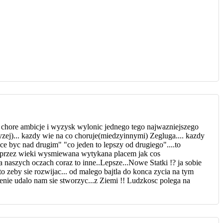
e chore ambicje i wyzysk wylonic jednego tego najwazniejszego
ej)... kazdy wie na co choruje(miedzyinnymi) Zegluga.... kazdy
hce byc nad drugim" "co jeden to lepszy od drugiego"....to
? przez wieki wysmiewana wytykana placem jak cos
naszych oczach coraz to inne..Lepsze...Nowe Statki !? ja sobie
o zeby sie rozwijac... od malego bajtla do konca zycia na tym
lenie udalo nam sie stworzyc...z Ziemi !! Ludzkosc polega na