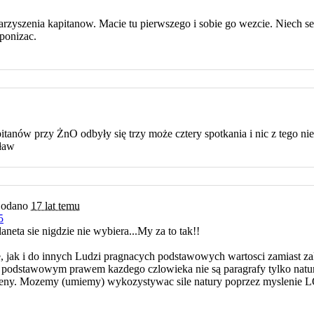
warzyszenia kapitanow. Macie tu pierwszego i sobie go wezcie. Niech 
 ponizac.
itanów przy ŻnO odbyły się trzy może cztery spotkania i nic z tego n
sław
odano
17 lat temu
5
laneta sie nigdzie nie wybiera...My za to tak!!
, jak i do innych Ludzi pragnacych podstawowych wartosci zamiast za
 podstawowym prawem kazdego czlowieka nie są paragrafy tylko natura 
akweny. Mozemy (umiemy) wykozystywac sile natury poprzez mysleni