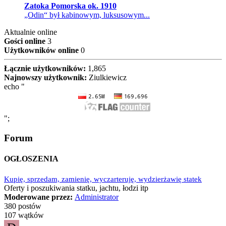
Zatoka Pomorska ok. 1910
„Odin“ był kabinowym, luksusowym...
Aktualnie online
Gości online
3
Użytkowników online
0
Łącznie użytkowników:
1,865
Najnowszy użytkownik:
Ziulkiewicz
echo "
";
Forum
OGŁOSZENIA
Kupię, sprzedam, zamienię, wyczarteruję, wydzierżawię statek
Oferty i poszukiwania statku, jachtu, łodzi itp
Moderowane przez:
Administrator
380 postów
107 wątków