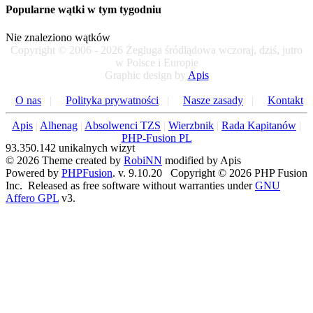
Popularne wątki w tym tygodniu
Nie znaleziono wątków
Copyright © 2006 - 2026 Żegluga śródlądowa wczoraj, dziś, jutro
w Polsce i Europie
Graphic design by
Apis
O nas
|
Polityka prywatności
|
Nasze zasady
|
Kontakt
Apis
|
Alhenag
|
Absolwenci TZS
|
Wierzbnik
|
Rada Kapitanów
|
PHP-Fusion PL
93.350.142 unikalnych wizyt
© 2026 Theme created by
RobiNN
modified by Apis
Powered by
PHPFusion
. v. 9.10.20 Copyright © 2026 PHP Fusion
Inc. Released as free software without warranties under
GNU
Affero GPL
v3.