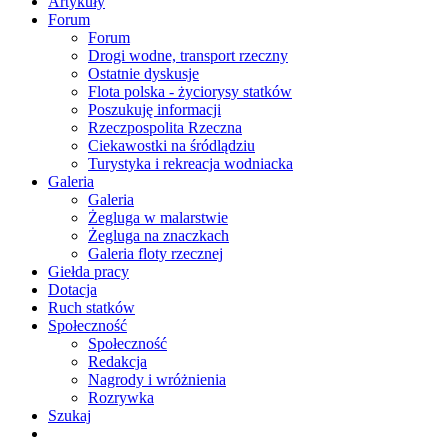
Artykuły
Forum
Forum
Drogi wodne, transport rzeczny
Ostatnie dyskusje
Flota polska - życiorysy statków
Poszukuję informacji
Rzeczpospolita Rzeczna
Ciekawostki na śródlądziu
Turystyka i rekreacja wodniacka
Galeria
Galeria
Żegluga w malarstwie
Żegluga na znaczkach
Galeria floty rzecznej
Giełda pracy
Dotacja
Ruch statków
Społeczność
Społeczność
Redakcja
Nagrody i wróżnienia
Rozrywka
Szukaj