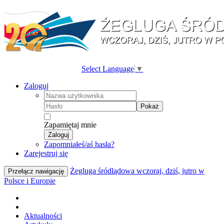
Select Language
▼
Zaloguj
Pokaż
Zapamiętaj mnie
Zaloguj
Zapomniałeś/aś hasła?
Zarejestruj się
Żegluga śródlądowa wczoraj, dziś, jutro w
Przełącz nawigację
Polsce i Europie
Aktualności