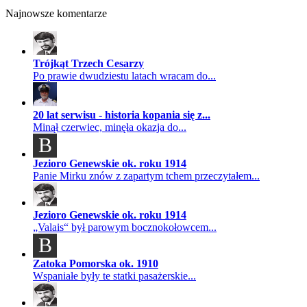
Najnowsze komentarze
Trójkąt Trzech Cesarzy
Po prawie dwudziestu latach wracam do...
20 lat serwisu - historia kopania się z...
Minął czerwiec, minęła okazja do...
B
Jezioro Genewskie ok. roku 1914
Panie Mirku znów z zapartym tchem przeczytałem...
Jezioro Genewskie ok. roku 1914
„Valais“ był parowym bocznokołowcem...
B
Zatoka Pomorska ok. 1910
Wspaniałe były te statki pasażerskie...