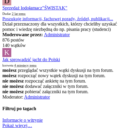
D
Sprzedaż lodołamacz"ŚWISTAK"
Dudar
2 lat temu
Poszukuję informacji, fachowej porady, źródeł, publikacji...
Dział przeznaczony dla wszystkich, którzy chcieliby uzyskać
pomoc i wiedzę niezbędną do np. pisania pracy (studenci)
Moderowane przez:
Administrator
876 postów
140 wątków
K
Jak sprowadzić jacht do Polski
korweta
4 miesięcy temu
możesz
przeglądać wszystkie wątki dyskusji na tym forum.
możesz
rozpocząć nowy wątek dyskusji na tym forum.
nie możesz
rozpocząć ankietę na tym forum.
nie możesz
dodawać załączniki w tym forum.
nie możesz
pobierać załączniki na tym forum.
Moderator:
Administrator
Filtruj po tagach
Informacje o witrynie
Pokaż więcej…