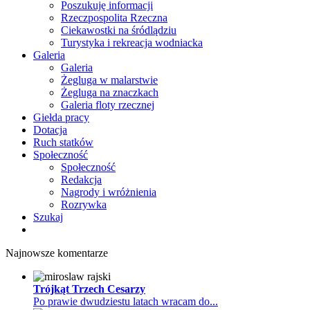
Poszukuję informacji
Rzeczpospolita Rzeczna
Ciekawostki na śródlądziu
Turystyka i rekreacja wodniacka
Galeria
Galeria
Żegluga w malarstwie
Żegluga na znaczkach
Galeria floty rzecznej
Giełda pracy
Dotacja
Ruch statków
Społeczność
Społeczność
Redakcja
Nagrody i wróżnienia
Rozrywka
Szukaj
Najnowsze komentarze
Trójkąt Trzech Cesarzy
Po prawie dwudziestu latach wracam do...