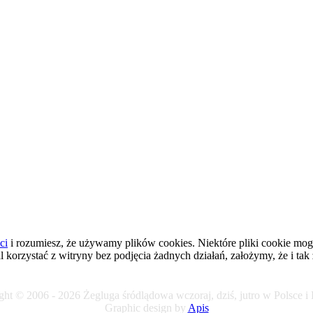
ci
i rozumiesz, że używamy plików cookies. Niektóre pliki cookie mogł
al korzystać z witryny bez podjęcia żadnych działań, założymy, że i tak
ht © 2006 - 2026 Żegluga śródlądowa wczoraj, dziś, jutro w Polsce i
Graphic design by
Apis