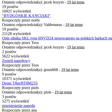
Ostatnio odpowiedział(a): jacek bozym -
19 lat temu
19 postów
16921 wyświetleń
"BYDGOSKIE KANCIAKI"
Rozpoczęty przez norbi
Ostatnio odpowiedział(a): Valdemaras -
19 lat temu
19 postów
21128 wyświetleń
Opis silnika SKL typu 6NVD24 stosowanego na polskich barkach
Rozpoczęty przez Teos
Ostatnio odpowiedział(a): jacek bozym -
19 lat temu
2 postów
5622 wyświetleń
Zespół napędowy
Rozpoczęty przez Teos
Ostatnio odpowiedział(a): grundi68 -
19 lat temu
9 postów
10371 wyświetleń
Deutz T8m/RT8M233
Rozpoczęty przez piols
Ostatnio odpowiedział(a): piols -
19 lat temu
3 postów
5275 wyświetleń
przeniesienie napędu
Rozpoczęty przez ana