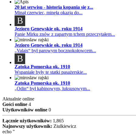
20 lat serwisu - historia kopania się z...
Minął czerwiec, minęła okazja do...
B
Jezioro Genewskie ok. roku 1914
Panie Mirku znów z zapartym tchem przeczytałem...
Jezioro Genewskie ok. roku 1914
„Valais“ był parowym bocznokołowcem...
B
Zatoka Pomorska ok. 1910
Wspaniałe były te statki pasażerskie...
Zatoka Pomorska ok. 1910
„Odin“ był kabinowym, luksusowym...
Aktualnie online
Gości online
4
Użytkowników online
0
Łącznie użytkowników:
1,865
Najnowszy użytkownik:
Ziulkiewicz
echo "