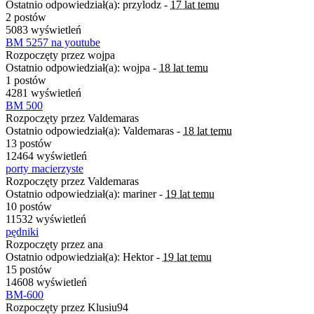
Ostatnio odpowiedział(a): przylodz -
17 lat temu
2 postów
5083 wyświetleń
BM 5257 na youtube
Rozpoczęty przez wojpa
Ostatnio odpowiedział(a): wojpa -
18 lat temu
1 postów
4281 wyświetleń
BM 500
Rozpoczęty przez Valdemaras
Ostatnio odpowiedział(a): Valdemaras -
18 lat temu
13 postów
12464 wyświetleń
porty macierzyste
Rozpoczęty przez Valdemaras
Ostatnio odpowiedział(a): mariner -
19 lat temu
10 postów
11532 wyświetleń
pędniki
Rozpoczęty przez ana
Ostatnio odpowiedział(a): Hektor -
19 lat temu
15 postów
14608 wyświetleń
BM-600
Rozpoczęty przez Klusiu94