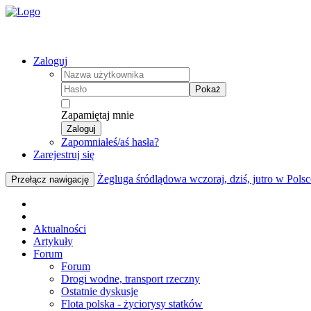
Zaloguj
Pokaż
Zapamiętaj mnie
Zaloguj
Zapomniałeś/aś hasła?
Zarejestruj się
Żegluga śródlądowa wczoraj, dziś, jutro w Polsc
Przełącz nawigację
Aktualności
Artykuły
Forum
Forum
Drogi wodne, transport rzeczny
Ostatnie dyskusje
Flota polska - życiorysy statków