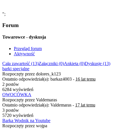
";
Forum
Towarowce - dyskusja
Przegląd forum
Aktywność
Cała zawartość (13)
Załączniki (0)
Ankieta (0)
Dyskusje (13)
barki specjalne
Rozpoczęty przez dolores_k123
Ostatnio odpowiedział(a): barkaz4003 -
16 lat temu
2 postów
6284 wyświetleń
OWOCÓWKA
Rozpoczęty przez Valdemaras
Ostatnio odpowiedział(a): Valdemaras -
17 lat temu
3 postów
5720 wyświetleń
Barka Wodnik na Youtube
Rozpoczęty przez wojpa