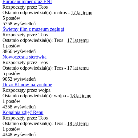
Europanummer oraz ENI
Rozpoczęty przez Teos
Ostatnio odpowiedział(a): matros -
17 lat temu
5 postów
5758 wyświetleń
Świetny film z muzeum żeglugi
Rozpoczęty przez Teos
Ostatnio odpowiedział(a): Teos -
17 lat temu
1 postów
3866 wyświetleń
Nowoczesna sterówka
Rozpoczęty przez Teos
Ostatnio odpowiedział(a): Teos -
17 lat temu
5 postów
9052 wyświetleń
Duzo Klipow na youtube
Rozpoczęty przez wojpa
Ostatnio odpowiedział(a): wojpa -
18 lat temu
1 postów
4358 wyświetleń
Kopalnia zdjęć Renu
Rozpoczęty przez Teos
Ostatnio odpowiedział(a): Teos -
18 lat temu
1 postów
4348 wyświetleń