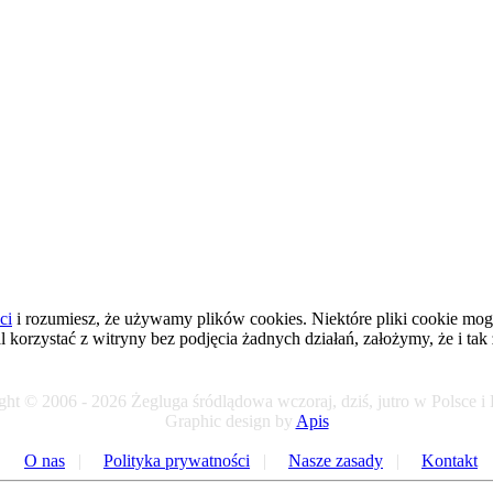
ci
i rozumiesz, że używamy plików cookies. Niektóre pliki cookie mogł
al korzystać z witryny bez podjęcia żadnych działań, założymy, że i tak
ht © 2006 - 2026 Żegluga śródlądowa wczoraj, dziś, jutro w Polsce i
Graphic design by
Apis
O nas
|
Polityka prywatności
|
Nasze zasady
|
Kontakt