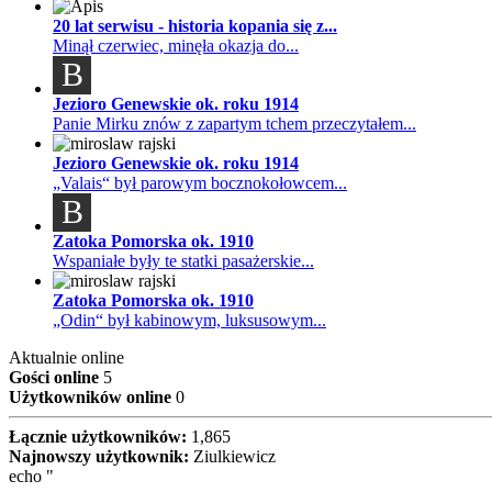
20 lat serwisu - historia kopania się z...
Minął czerwiec, minęła okazja do...
B
Jezioro Genewskie ok. roku 1914
Panie Mirku znów z zapartym tchem przeczytałem...
Jezioro Genewskie ok. roku 1914
„Valais“ był parowym bocznokołowcem...
B
Zatoka Pomorska ok. 1910
Wspaniałe były te statki pasażerskie...
Zatoka Pomorska ok. 1910
„Odin“ był kabinowym, luksusowym...
Aktualnie online
Gości online
5
Użytkowników online
0
Łącznie użytkowników:
1,865
Najnowszy użytkownik:
Ziulkiewicz
echo "