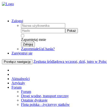
Zaloguj
Pokaż
Zapamiętaj mnie
Zaloguj
Zapomniałeś/aś hasła?
Zarejestruj się
Żegluga śródlądowa wczoraj, dziś, jutro w Polsc
Przełącz nawigację
Aktualności
Artykuły
Forum
Forum
Drogi wodne, transport rzeczny
Ostatnie dyskusje
Flota polska - życiorysy statków