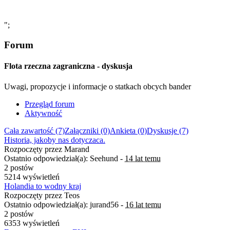
";
Forum
Flota rzeczna zagraniczna - dyskusja
Uwagi, propozycje i informacje o statkach obcych bander
Przegląd forum
Aktywność
Cała zawartość (7)
Załączniki (0)
Ankieta (0)
Dyskusje (7)
Historia, jakoby nas dotyczaca.
Rozpoczęty przez Marand
Ostatnio odpowiedział(a): Seehund -
14 lat temu
2 postów
5214 wyświetleń
Holandia to wodny kraj
Rozpoczęty przez Teos
Ostatnio odpowiedział(a): jurand56 -
16 lat temu
2 postów
6353 wyświetleń