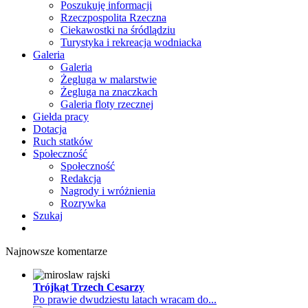
Poszukuję informacji
Rzeczpospolita Rzeczna
Ciekawostki na śródlądziu
Turystyka i rekreacja wodniacka
Galeria
Galeria
Żegluga w malarstwie
Żegluga na znaczkach
Galeria floty rzecznej
Giełda pracy
Dotacja
Ruch statków
Społeczność
Społeczność
Redakcja
Nagrody i wróżnienia
Rozrywka
Szukaj
Najnowsze komentarze
Trójkąt Trzech Cesarzy
Po prawie dwudziestu latach wracam do...