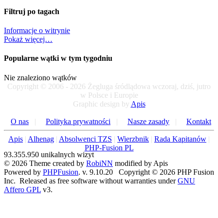
Filtruj po tagach
Informacje o witrynie
Pokaż więcej…
Popularne wątki w tym tygodniu
Nie znaleziono wątków
Copyright © 2006 - 2026 Żegluga śródlądowa wczoraj, dziś, jutro
w Polsce i Europie
Graphic design by
Apis
O nas
|
Polityka prywatności
|
Nasze zasady
|
Kontakt
Apis
|
Alhenag
|
Absolwenci TZS
|
Wierzbnik
|
Rada Kapitanów
|
PHP-Fusion PL
93.355.950 unikalnych wizyt
© 2026 Theme created by
RobiNN
modified by Apis
Powered by
PHPFusion
. v. 9.10.20 Copyright © 2026 PHP Fusion
Inc. Released as free software without warranties under
GNU
Affero GPL
v3.