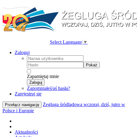
Select Language
▼
Zaloguj
Pokaż
Zapamiętaj mnie
Zaloguj
Zapomniałeś/aś hasła?
Zarejestruj się
Żegluga śródlądowa wczoraj, dziś, jutro w
Przełącz nawigację
Polsce i Europie
Aktualności