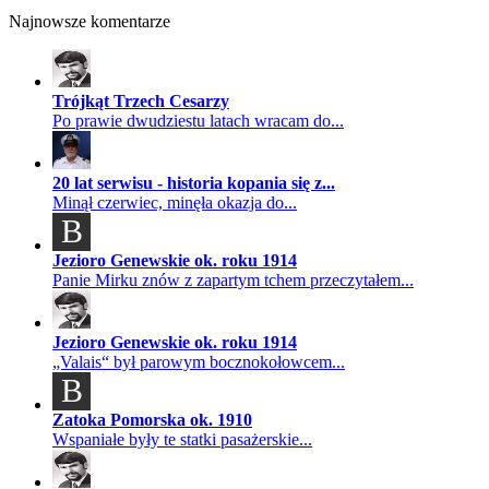
Najnowsze komentarze
Trójkąt Trzech Cesarzy
Po prawie dwudziestu latach wracam do...
20 lat serwisu - historia kopania się z...
Minął czerwiec, minęła okazja do...
B
Jezioro Genewskie ok. roku 1914
Panie Mirku znów z zapartym tchem przeczytałem...
Jezioro Genewskie ok. roku 1914
„Valais“ był parowym bocznokołowcem...
B
Zatoka Pomorska ok. 1910
Wspaniałe były te statki pasażerskie...