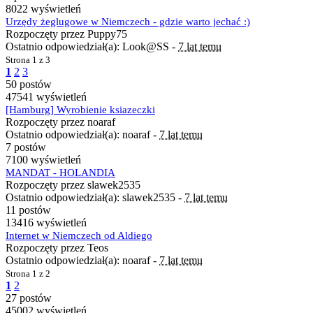
8022 wyświetleń
Urzędy żeglugowe w Niemczech - gdzie warto jechać :)
Rozpoczęty przez Puppy75
Ostatnio odpowiedział(a): Look@SS -
7 lat temu
Strona
1 z 3
1
2
3
50 postów
47541 wyświetleń
[Hamburg] Wyrobienie ksiazeczki
Rozpoczęty przez noaraf
Ostatnio odpowiedział(a): noaraf -
7 lat temu
7 postów
7100 wyświetleń
MANDAT - HOLANDIA
Rozpoczęty przez slawek2535
Ostatnio odpowiedział(a): slawek2535 -
7 lat temu
11 postów
13416 wyświetleń
Internet w Niemczech od Aldiego
Rozpoczęty przez Teos
Ostatnio odpowiedział(a): noaraf -
7 lat temu
Strona
1 z 2
1
2
27 postów
45002 wyświetleń