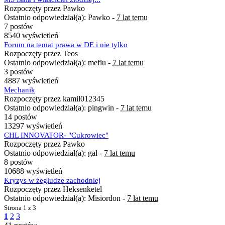
Rozpoczęty przez Pawko
Ostatnio odpowiedział(a): Pawko -
7 lat temu
7 postów
8540 wyświetleń
Forum na temat prawa w DE i nie tylko
Rozpoczęty przez Teos
Ostatnio odpowiedział(a): mefiu -
7 lat temu
3 postów
4887 wyświetleń
Mechanik
Rozpoczęty przez kamil012345
Ostatnio odpowiedział(a): pingwin -
7 lat temu
14 postów
13297 wyświetleń
CHL INNOVATOR- "Cukrowiec"
Rozpoczęty przez Pawko
Ostatnio odpowiedział(a): gal -
7 lat temu
8 postów
10688 wyświetleń
Kryzys w żegludze zachodniej
Rozpoczęty przez Heksenketel
Ostatnio odpowiedział(a): Misiordon -
7 lat temu
Strona
1 z 3
1
2
3