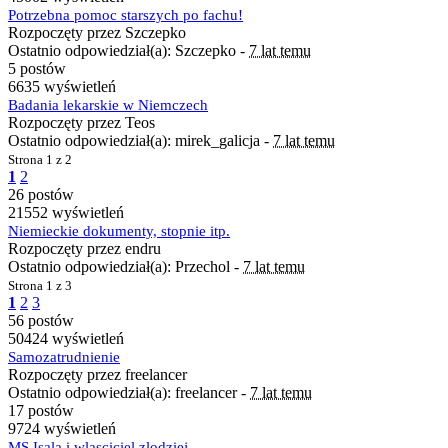
Potrzebna pomoc starszych po fachu!
Rozpoczęty przez Szczepko
Ostatnio odpowiedział(a): Szczepko -
7 lat temu
5 postów
6635 wyświetleń
Badania lekarskie w Niemczech
Rozpoczęty przez Teos
Ostatnio odpowiedział(a): mirek_galicja -
7 lat temu
Strona
1 z 2
1
2
26 postów
21552 wyświetleń
Niemieckie dokumenty, stopnie itp.
Rozpoczęty przez endru
Ostatnio odpowiedział(a): Przechol -
7 lat temu
Strona
1 z 3
1
2
3
56 postów
50424 wyświetleń
Samozatrudnienie
Rozpoczęty przez freelancer
Ostatnio odpowiedział(a): freelancer -
7 lat temu
17 postów
9724 wyświetleń
MS Isala i wlasciciel zlodziej...