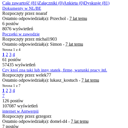
Cała zawartość (81)
Załączniki (0)
Ankieta (0)
Dyskusje (81)
Dokumenty w NL/BE
Rozpoczęty przez noaraf
Ostatnio odpowiedział(a): Przechol -
7 lat temu
6 postów
8076 wyświetleń
Początki w zawodzie
Rozpoczęty przez michal1903
Ostatnio odpowiedział(a): Simon -
7 lat temu
Strona
1 z 4
1
2
3
4
61 postów
57435 wyświetleń
Czy ktoś zna taki lub inny statek, firmę, warunki pracy itd.
Rozpoczęty przez welek77
Ostatnio odpowiedział(a): lukasz_kostuch -
7 lat temu
Strona
1 z 7
1
2
3
4
7
126 postów
107087 wyświetleń
internet w Antwerpii
Rozpoczęty przez grzegorz
Ostatnio odpowiedział(a): domel-d4 -
7 lat temu
7 postów