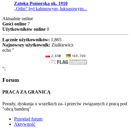
Zatoka Pomorska ok. 1910
„Odin“ był kabinowym, luksusowym...
Aktualnie online
Gości online
7
Użytkowników online
0
Łącznie użytkowników:
1,865
Najnowszy użytkownik:
Ziulkiewicz
echo "
";
Forum
PRACA ZA GRANICĄ
Porady, dyskusja o wszelkich za- i przeciw związanych z pracą pod
"obcą banderą"
Przegląd forum
Aktywność