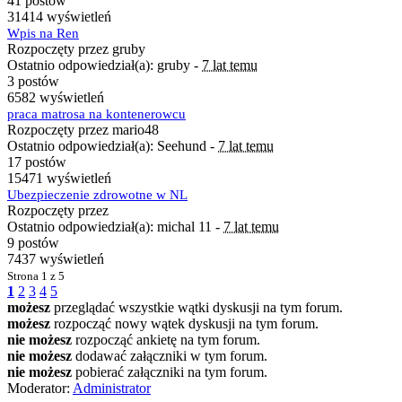
41 postów
31414 wyświetleń
Wpis na Ren
Rozpoczęty przez gruby
Ostatnio odpowiedział(a): gruby -
7 lat temu
3 postów
6582 wyświetleń
praca matrosa na kontenerowcu
Rozpoczęty przez mario48
Ostatnio odpowiedział(a): Seehund -
7 lat temu
17 postów
15471 wyświetleń
Ubezpieczenie zdrowotne w NL
Rozpoczęty przez
Ostatnio odpowiedział(a): michal 11 -
7 lat temu
9 postów
7437 wyświetleń
Strona
1 z 5
1
2
3
4
5
możesz
przeglądać wszystkie wątki dyskusji na tym forum.
możesz
rozpocząć nowy wątek dyskusji na tym forum.
nie możesz
rozpocząć ankietę na tym forum.
nie możesz
dodawać załączniki w tym forum.
nie możesz
pobierać załączniki na tym forum.
Moderator:
Administrator