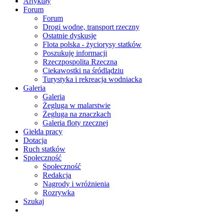
Artykuły
Forum
Forum
Drogi wodne, transport rzeczny
Ostatnie dyskusje
Flota polska - życiorysy statków
Poszukuję informacji
Rzeczpospolita Rzeczna
Ciekawostki na śródlądziu
Turystyka i rekreacja wodniacka
Galeria
Galeria
Żegluga w malarstwie
Żegluga na znaczkach
Galeria floty rzecznej
Giełda pracy
Dotacja
Ruch statków
Społeczność
Społeczność
Redakcja
Nagrody i wróżnienia
Rozrywka
Szukaj