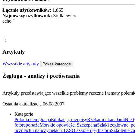
Łącznie użytkowników:
1,865
Najnowszy użytkownik:
Ziulkiewicz
echo "
";
Artykuły
Wszystkie artykuły
Pokaż kategorie
Żegluga - analizy i porównania
Artykuły przedstawiające wszelkie problemy rzeczne i tematy polemi
Ostatnia aktualizacja
06.08.2007
Kategorie
Polonia i emigracja
Edukacja, przepisy
Rzekami i kanałami
Nie t
fotoreportaże
Morskie opowieści Szczepana
Szlaki żeglowne, p
uczniach i nauczycielach TŻŚ
O szkole i jej historii
Szkolenie 