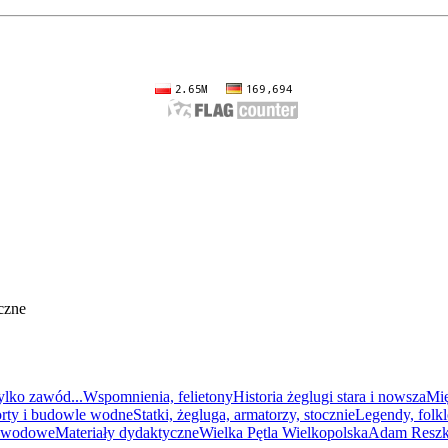
czne
ylko zawód...
Wspomnienia, felietony
Historia żeglugi stara i nowsza
Mi
orty i budowle wodne
Statki, żegluga, armatorzy, stocznie
Legendy, folkl
zawodowe
Materiały dydaktyczne
Wielka Pętla Wielkopolska
Adam Reszka