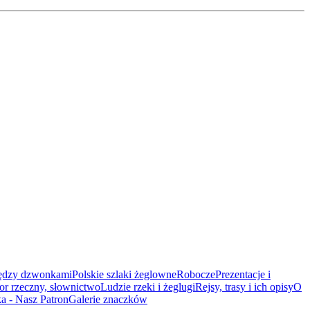
ędzy dzwonkami
Polskie szlaki żeglowne
Robocze
Prezentacje i
or rzeczny, słownictwo
Ludzie rzeki i żeglugi
Rejsy, trasy i ich opisy
O
 - Nasz Patron
Galerie znaczków