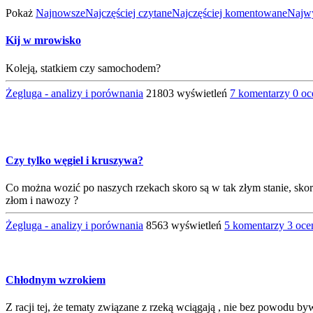
Pokaż
Najnowsze
Najczęściej czytane
Najczęściej komentowane
Najwy
Kij w mrowisko
Koleją, statkiem czy samochodem?
Żegluga - analizy i porównania
21803 wyświetleń
7 komentarzy
0 o
Czy tylko węgiel i kruszywa?
Co można wozić po naszych rzekach skoro są w tak złym stanie, skoro
złom i nawozy ?
Żegluga - analizy i porównania
8563 wyświetleń
5 komentarzy
3 oc
Chłodnym wzrokiem
Z racji tej, że tematy związane z rzeką wciągają , nie bez powodu b