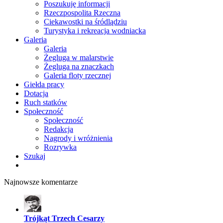
Poszukuję informacji
Rzeczpospolita Rzeczna
Ciekawostki na śródlądziu
Turystyka i rekreacja wodniacka
Galeria
Galeria
Żegluga w malarstwie
Żegluga na znaczkach
Galeria floty rzecznej
Giełda pracy
Dotacja
Ruch statków
Społeczność
Społeczność
Redakcja
Nagrody i wróżnienia
Rozrywka
Szukaj
Najnowsze komentarze
Trójkąt Trzech Cesarzy