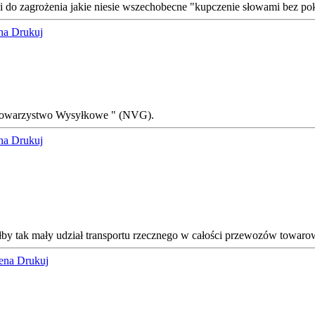
y i do zagrożenia jakie niesie wszechobecne "kupczenie słowami bez po
ena
Drukuj
e Towarzystwo Wysyłkowe " (NVG).
ena
Drukuj
ałby tak mały udział transportu rzecznego w całości przewozów towaro
cena
Drukuj