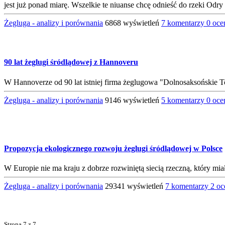
jest już ponad miarę. Wszelkie te niuanse chcę odnieść do rzeki Odr
Żegluga - analizy i porównania
6868 wyświetleń
7 komentarzy
0 oc
90 lat żeglugi śródlądowej z Hannoveru
W Hannoverze od 90 lat istniej firma żeglugowa "Dolnosaksoński
Żegluga - analizy i porównania
9146 wyświetleń
5 komentarzy
0 oc
Propozycja ekologicznego rozwoju żeglugi śródlądowej w Polsce
W Europie nie ma kraju z dobrze rozwiniętą siecią rzeczną, który mi
Żegluga - analizy i porównania
29341 wyświetleń
7 komentarzy
2 o
Strona
7 z 7