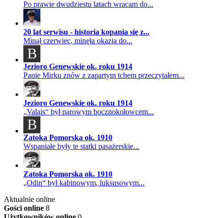
Po prawie dwudziestu latach wracam do...
20 lat serwisu - historia kopania się z...
Minął czerwiec, minęła okazja do...
B
Jezioro Genewskie ok. roku 1914
Panie Mirku znów z zapartym tchem przeczytałem...
Jezioro Genewskie ok. roku 1914
„Valais“ był parowym bocznokołowcem...
B
Zatoka Pomorska ok. 1910
Wspaniałe były te statki pasażerskie...
Zatoka Pomorska ok. 1910
„Odin“ był kabinowym, luksusowym...
Aktualnie online
Gości online
8
Użytkowników online
0