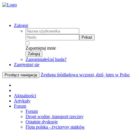
Zaloguj
Pokaż
Zapamiętaj mnie
Zaloguj
Zapomniałeś/aś hasła?
Zarejestruj się
Żegluga śródlądowa wczoraj, dziś, jutro w Polsc
Przełącz nawigację
Aktualności
Artykuły
Forum
Forum
Drogi wodne, transport rzeczny
Ostatnie dyskusje
Flota polska - życiorysy statków