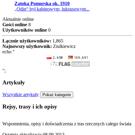
Zatoka Pomorska ok. 1910
„Odin“ był kabinowym, luksusowym...
Aktualnie online
Gości online
8
Użytkowników online
0
Łącznie użytkowników:
1,865
Najnowszy użytkownik:
Ziulkiewicz
echo "
";
Artykuły
Wszystkie artykuły
Pokaż kategorie
Rejsy, trasy i ich opisy
Wspomnienia, opisy i doświadczenia z tras rzecznych całego świata
Ostatnia aktualizacja
08.09.2013