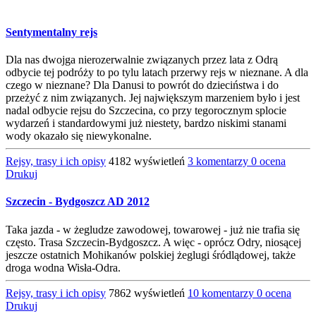
Sentymentalny rejs
Dla nas dwojga nierozerwalnie związanych przez lata z Odrą
odbycie tej podróży to po tylu latach przerwy rejs w nieznane. A dla
czego w nieznane? Dla Danusi to powrót do dzieciństwa i do
przeżyć z nim związanych. Jej największym marzeniem było i jest
nadal odbycie rejsu do Szczecina, co przy tegorocznym splocie
wydarzeń i standardowymi już niestety, bardzo niskimi stanami
wody okazało się niewykonalne.
Rejsy, trasy i ich opisy
4182 wyświetleń
3 komentarzy
0 ocena
Drukuj
Szczecin - Bydgoszcz AD 2012
Taka jazda - w żegludze zawodowej, towarowej - już nie trafia się
często. Trasa Szczecin-Bydgoszcz. A więc - oprócz Odry, niosącej
jeszcze ostatnich Mohikanów polskiej żeglugi śródlądowej, także
droga wodna Wisła-Odra.
Rejsy, trasy i ich opisy
7862 wyświetleń
10 komentarzy
0 ocena
Drukuj