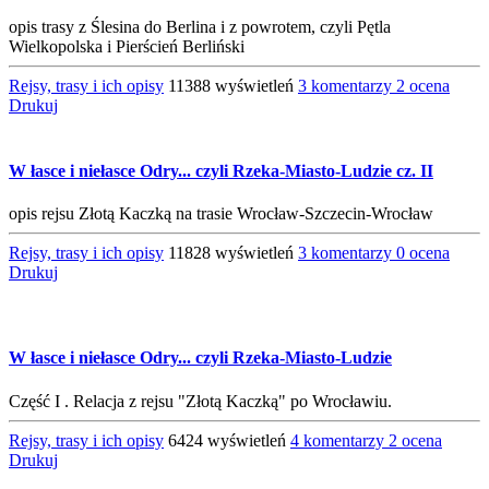
opis trasy z Ślesina do Berlina i z powrotem, czyli Pętla
Wielkopolska i Pierścień Berliński
Rejsy, trasy i ich opisy
11388 wyświetleń
3 komentarzy
2 ocena
Drukuj
W łasce i niełasce Odry... czyli Rzeka-Miasto-Ludzie cz. II
opis rejsu Złotą Kaczką na trasie Wrocław-Szczecin-Wrocław
Rejsy, trasy i ich opisy
11828 wyświetleń
3 komentarzy
0 ocena
Drukuj
W łasce i niełasce Odry... czyli Rzeka-Miasto-Ludzie
Część I . Relacja z rejsu "Złotą Kaczką" po Wrocławiu.
Rejsy, trasy i ich opisy
6424 wyświetleń
4 komentarzy
2 ocena
Drukuj