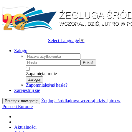
Select Language
▼
Zaloguj
Pokaż
Zapamiętaj mnie
Zaloguj
Zapomniałeś/aś hasła?
Zarejestruj się
Żegluga śródlądowa wczoraj, dziś, jutro w
Przełącz nawigację
Polsce i Europie
Aktualności