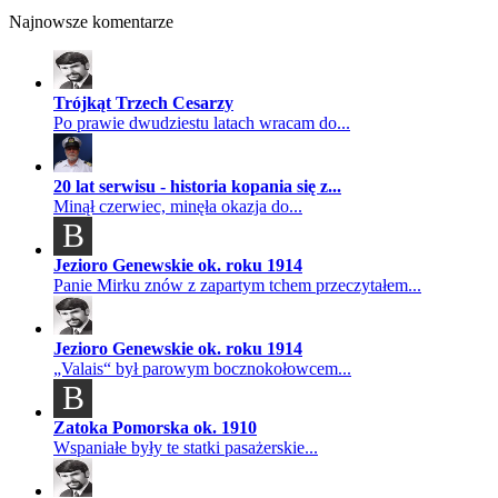
Najnowsze komentarze
Trójkąt Trzech Cesarzy
Po prawie dwudziestu latach wracam do...
20 lat serwisu - historia kopania się z...
Minął czerwiec, minęła okazja do...
B
Jezioro Genewskie ok. roku 1914
Panie Mirku znów z zapartym tchem przeczytałem...
Jezioro Genewskie ok. roku 1914
„Valais“ był parowym bocznokołowcem...
B
Zatoka Pomorska ok. 1910
Wspaniałe były te statki pasażerskie...