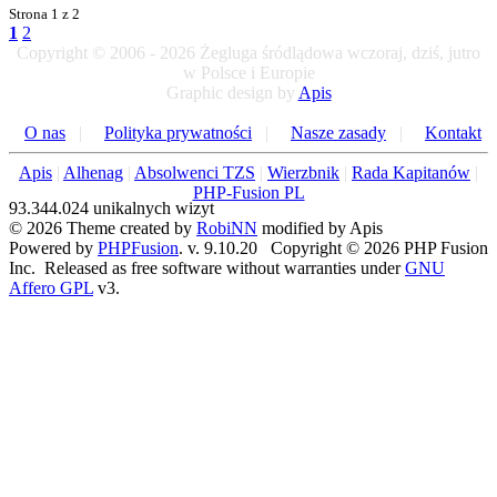
Strona
1 z 2
1
2
Copyright © 2006 - 2026 Żegluga śródlądowa wczoraj, dziś, jutro
w Polsce i Europie
Graphic design by
Apis
O nas
|
Polityka prywatności
|
Nasze zasady
|
Kontakt
Apis
|
Alhenag
|
Absolwenci TZS
|
Wierzbnik
|
Rada Kapitanów
|
PHP-Fusion PL
93.344.024 unikalnych wizyt
© 2026 Theme created by
RobiNN
modified by Apis
Powered by
PHPFusion
. v. 9.10.20 Copyright © 2026 PHP Fusion
Inc. Released as free software without warranties under
GNU
Affero GPL
v3.