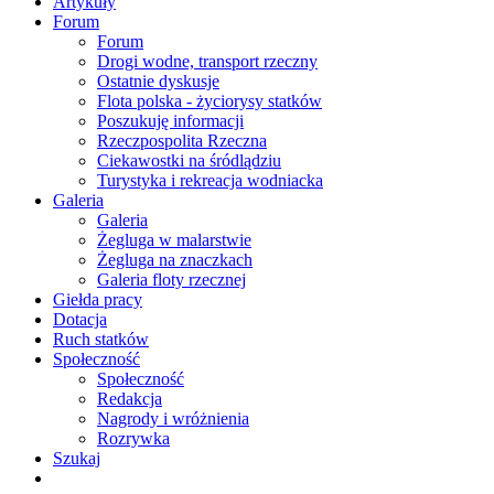
Artykuły
Forum
Forum
Drogi wodne, transport rzeczny
Ostatnie dyskusje
Flota polska - życiorysy statków
Poszukuję informacji
Rzeczpospolita Rzeczna
Ciekawostki na śródlądziu
Turystyka i rekreacja wodniacka
Galeria
Galeria
Żegluga w malarstwie
Żegluga na znaczkach
Galeria floty rzecznej
Giełda pracy
Dotacja
Ruch statków
Społeczność
Społeczność
Redakcja
Nagrody i wróżnienia
Rozrywka
Szukaj