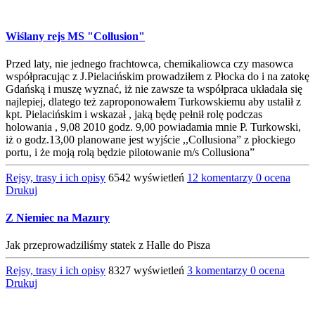
Wiślany rejs MS "Collusion"
Przed laty, nie jednego frachtowca, chemikaliowca czy masowca
współpracując z J.Pielacińskim prowadziłem z Płocka do i na zatokę
Gdańską i muszę wyznać, iż nie zawsze ta współpraca układała się
najlepiej, dlatego też zaproponowałem Turkowskiemu aby ustalił z
kpt. Pielacińskim i wskazał , jaką będę pełnił rolę podczas
holowania , 9,08 2010 godz. 9,00 powiadamia mnie P. Turkowski,
iż o godz.13,00 planowane jest wyjście ,,Collusiona” z płockiego
portu, i że moją rolą będzie pilotowanie m/s Collusiona”
Rejsy, trasy i ich opisy
6542 wyświetleń
12 komentarzy
0 ocena
Drukuj
Z Niemiec na Mazury
Jak przeprowadziliśmy statek z Halle do Pisza
Rejsy, trasy i ich opisy
8327 wyświetleń
3 komentarzy
0 ocena
Drukuj