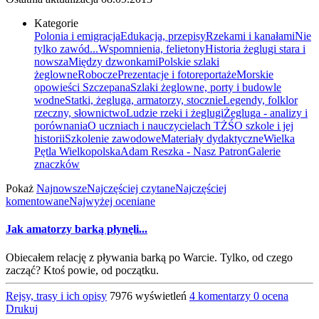
Kategorie
Polonia i emigracja
Edukacja, przepisy
Rzekami i kanałami
Nie
tylko zawód...
Wspomnienia, felietony
Historia żeglugi stara i
nowsza
Między dzwonkami
Polskie szlaki
żeglowne
Robocze
Prezentacje i fotoreportaże
Morskie
opowieści Szczepana
Szlaki żeglowne, porty i budowle
wodne
Statki, żegluga, armatorzy, stocznie
Legendy, folklor
rzeczny, słownictwo
Ludzie rzeki i żeglugi
Żegluga - analizy i
porównania
O uczniach i nauczycielach TŻŚ
O szkole i jej
historii
Szkolenie zawodowe
Materiały dydaktyczne
Wielka
Pętla Wielkopolska
Adam Reszka - Nasz Patron
Galerie
znaczków
Pokaż
Najnowsze
Najczęściej czytane
Najczęściej
komentowane
Najwyżej oceniane
Jak amatorzy barką płynęli...
Obiecałem relację z pływania barką po Warcie. Tylko, od czego
zacząć? Ktoś powie, od początku.
Rejsy, trasy i ich opisy
7976 wyświetleń
4 komentarzy
0 ocena
Drukuj