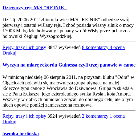
Dziewiczy rejs M/S "REINIE"
Dziś tj. 20.06.2012 zbiornikowiec M/S "REINIE" odbędzie swój
pierwszy i ostatni wiślany rejs. I choć posiada własny silnik o mocy
1700KM, będzie holowany i pchany w dół Wisły przez pchaczo -
holowniki Żeglugi Wyszogrodzkiej.
Rejsy, trasy i ich opisy
8847 wyświetleń
8 komentarzy
4 ocena
Drukuj
Wyczyn na miarę rekordu Guinessa czyli trzej panowie w canoe
W minioną niedzielę 06 sierpnia 2011, na przystani klubu "Odra" w
Cigacicach pojawiła się malownicza grupa płynąca na małej
łódeczce typu canoe z Wrocławia do Dziwnowa. Grupa ta składała
się z Pana Łukasza, jego czteroletniego synka Rysia i kota Amora.
Wszyscy w dobrych humorach zdążali do obranego celu, ale o tym
niech opowie poniżej zamieszczona rozmowa.
Rejsy, trasy i ich opisy
3924 wyświetleń
2 komentarzy
1 ocena
Drukuj
ósemka berlińska