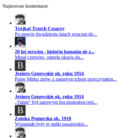
Najnowsze komentarze
Trójkąt Trzech Cesarzy
Po prawie dwudziestu latach wracam do...
20 lat serwisu - historia kopania się z...
Minął czerwiec, minęła okazja do...
B
Jezioro Genewskie ok. roku 1914
Panie Mirku znów z zapartym tchem przeczytałem...
Jezioro Genewskie ok. roku 1914
„Valais“ był parowym bocznokołowcem...
B
Zatoka Pomorska ok. 1910
Wspaniałe były te statki pasażerskie...