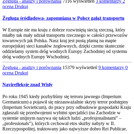
Żegluga - analizy i porównania
7116 wyświetleń
3 komentarzy
2
ocena
Drukuj
Żegluga śródlądowa- zapomniana w Polsce gałąź transportu
W Europie nie ma kraju z dobrze rozwiniętą siecią rzeczną, który
miałby tak mały udział transportu rzecznego w całości przewozów
towarowych jak Polska. Nasz kraj jest pustą plamą na mapie
europejskiej sieci kanałów żeglownych, dzięki czemu skutecznie
oddzielamy system dróg wodnych Europy Zachodniej od systemu
dróg wodnych Europy Wschodniej.
Żegluga - analizy i porównania
15379 wyświetleń
9 komentarzy
0
ocena
Drukuj
Navirefleksje znad Wisły
Po roku 1945 kiedy pozbyliśmy się terroru jawnego (Imperium
Germanicum) a pojawił się niezauważalnie skryty terror podstępny
(Imperium Sovieticum), do pracy przy odbudowie gospodarki Kraju
zgłaszali się przedwojenni wybitni specjaliści (na Zachodzie w
systemie unijnym nazywa się takich ludzi „profesjonalistami” –
„professionals”), których cechował etos służby nabyty w II.
Rzeczypospolitej, traktowany jako najwyższe dobro Rei Publicae.