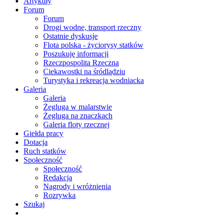
Artykuły
Forum
Forum
Drogi wodne, transport rzeczny
Ostatnie dyskusje
Flota polska - życiorysy statków
Poszukuję informacji
Rzeczpospolita Rzeczna
Ciekawostki na śródlądziu
Turystyka i rekreacja wodniacka
Galeria
Galeria
Żegluga w malarstwie
Żegluga na znaczkach
Galeria floty rzecznej
Giełda pracy
Dotacja
Ruch statków
Społeczność
Społeczność
Redakcja
Nagrody i wróżnienia
Rozrywka
Szukaj