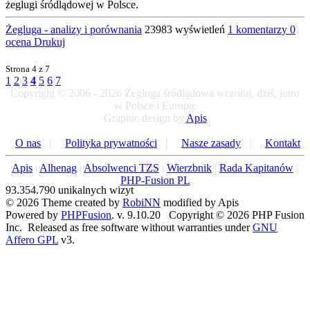
żeglugi śródlądowej w Polsce.
Żegluga - analizy i porównania
23983 wyświetleń
1 komentarzy
0
ocena
Drukuj
Strona
4 z 7
1
2
3
4
5
6
7
Copyright © 2006 - 2026 Żegluga śródlądowa wczoraj, dziś, jutro
w Polsce i Europie
Graphic design by
Apis
O nas
|
Polityka prywatności
|
Nasze zasady
|
Kontakt
Apis
|
Alhenag
|
Absolwenci TZS
|
Wierzbnik
|
Rada Kapitanów
|
PHP-Fusion PL
93.354.790 unikalnych wizyt
© 2026 Theme created by
RobiNN
modified by Apis
Powered by
PHPFusion
. v. 9.10.20 Copyright © 2026 PHP Fusion
Inc. Released as free software without warranties under
GNU
Affero GPL
v3.