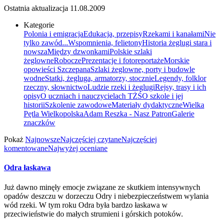
Ostatnia aktualizacja
11.08.2009
Kategorie
Polonia i emigracja
Edukacja, przepisy
Rzekami i kanałami
Nie
tylko zawód...
Wspomnienia, felietony
Historia żeglugi stara i
nowsza
Między dzwonkami
Polskie szlaki
żeglowne
Robocze
Prezentacje i fotoreportaże
Morskie
opowieści Szczepana
Szlaki żeglowne, porty i budowle
wodne
Statki, żegluga, armatorzy, stocznie
Legendy, folklor
rzeczny, słownictwo
Ludzie rzeki i żeglugi
Rejsy, trasy i ich
opisy
O uczniach i nauczycielach TŻŚ
O szkole i jej
historii
Szkolenie zawodowe
Materiały dydaktyczne
Wielka
Pętla Wielkopolska
Adam Reszka - Nasz Patron
Galerie
znaczków
Pokaż
Najnowsze
Najczęściej czytane
Najczęściej
komentowane
Najwyżej oceniane
Odra łaskawa
Już dawno minęły emocje związane ze skutkiem intensywnych
opadów deszczu w dorzeczu Odry i niebezpieczeństwem wylania
wód rzeki. W tym roku Odra była bardzo łaskawa w
przeciwieństwie do małych strumieni i górskich potoków.