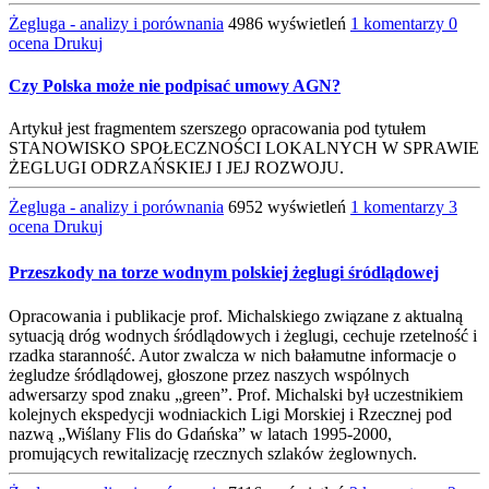
Żegluga - analizy i porównania
4986 wyświetleń
1 komentarzy
0
ocena
Drukuj
Czy Polska może nie podpisać umowy AGN?
Artykuł jest fragmentem szerszego opracowania pod tytułem
STANOWISKO SPOŁECZNOŚCI LOKALNYCH W SPRAWIE
ŻEGLUGI ODRZAŃSKIEJ I JEJ ROZWOJU.
Żegluga - analizy i porównania
6952 wyświetleń
1 komentarzy
3
ocena
Drukuj
Przeszkody na torze wodnym polskiej żeglugi śródlądowej
Opracowania i publikacje prof. Michalskiego związane z aktualną
sytuacją dróg wodnych śródlądowych i żeglugi, cechuje rzetelność i
rzadka staranność. Autor zwalcza w nich bałamutne informacje o
żegludze śródlądowej, głoszone przez naszych wspólnych
adwersarzy spod znaku „green”. Prof. Michalski był uczestnikiem
kolejnych ekspedycji wodniackich Ligi Morskiej i Rzecznej pod
nazwą „Wiślany Flis do Gdańska” w latach 1995-2000,
promujących rewitalizację rzecznych szlaków żeglownych.