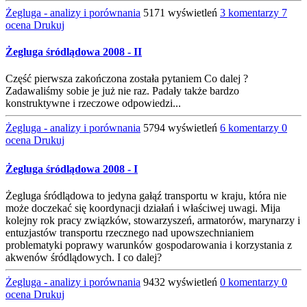
Żegluga - analizy i porównania
5171 wyświetleń
3 komentarzy
7
ocena
Drukuj
Żegluga śródlądowa 2008 - II
Część pierwsza zakończona została pytaniem Co dalej ?
Zadawaliśmy sobie je już nie raz. Padały także bardzo
konstruktywne i rzeczowe odpowiedzi...
Żegluga - analizy i porównania
5794 wyświetleń
6 komentarzy
0
ocena
Drukuj
Żegluga śródlądowa 2008 - I
Żegluga śródlądowa to jedyna gałąź transportu w kraju, która nie
może doczekać się koordynacji działań i właściwej uwagi. Mija
kolejny rok pracy związków, stowarzyszeń, armatorów, marynarzy i
entuzjastów transportu rzecznego nad upowszechnianiem
problematyki poprawy warunków gospodarowania i korzystania z
akwenów śródlądowych. I co dalej?
Żegluga - analizy i porównania
9432 wyświetleń
0 komentarzy
0
ocena
Drukuj