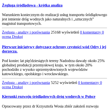
Żegluga śródlądowa - krótka analiza
Warunkiem koniecznym do realizacji usług transportu śródlądowego
jest istnienie dróg wodnych jako naturalnych i „sztucznych”
magistral transportowych.
Żegluga - analizy i porównania
25168 wyświetleń
0 komentarzy
0
ocena
Drukuj
Pierwsze inicjatywy dotyczące ochrony czystości wód Odry i jej
dorzecza.
Pod koniec lat pięćdziesiątych tereny Nadodrza dawały około 25%
globalnej produkcji przemysłowej kraju, w tym około 20%
pochodziło z wysoko uprzemysłowionych województw
katowickiego, opolskiego i wrocławskiego.
Żegluga - analizy i porównania
5252 wyświetleń
0 komentarzy
0
ocena
Drukuj
Kierunki rozwoju śródlądowych dróg wodnych w Polsce
Opracowany przez dr Krzysztofa Wosia zbiór założeń rozwoju