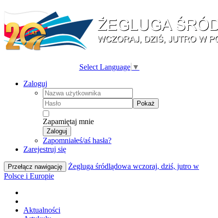
Select Language
▼
Zaloguj
Pokaż
Zapamiętaj mnie
Zaloguj
Zapomniałeś/aś hasła?
Zarejestruj się
Żegluga śródlądowa wczoraj, dziś, jutro w
Przełącz nawigację
Polsce i Europie
Aktualności