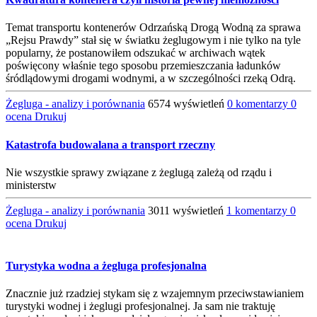
Temat transportu kontenerów Odrzańską Drogą Wodną za sprawa
„Rejsu Prawdy” stał się w światku żeglugowym i nie tylko na tyle
popularny, że postanowiłem odszukać w archiwach wątek
poświęcony właśnie tego sposobu przemieszczania ładunków
śródlądowymi drogami wodnymi, a w szczególności rzeką Odrą.
Żegluga - analizy i porównania
6574 wyświetleń
0 komentarzy
0
ocena
Drukuj
Katastrofa budowalana a transport rzeczny
Nie wszystkie sprawy związane z żeglugą zależą od rządu i
ministerstw
Żegluga - analizy i porównania
3011 wyświetleń
1 komentarzy
0
ocena
Drukuj
Turystyka wodna a żegluga profesjonalna
Znacznie już rzadziej stykam się z wzajemnym przeciwstawianiem
turystyki wodnej i żeglugi profesjonalnej. Ja sam nie traktuję