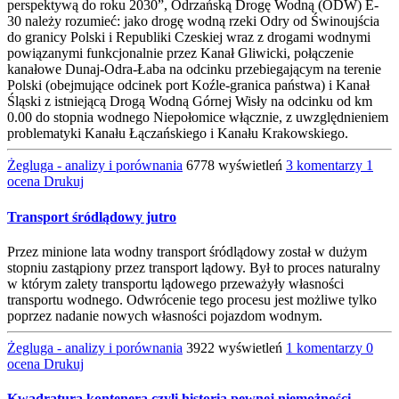
perspektywą do roku 2030”, Odrzańską Drogę Wodną (ODW) E-
30 należy rozumieć: jako drogę wodną rzeki Odry od Świnoujścia
do granicy Polski i Republiki Czeskiej wraz z drogami wodnymi
powiązanymi funkcjonalnie przez Kanał Gliwicki, połączenie
kanałowe Dunaj-Odra-Łaba na odcinku przebiegającym na terenie
Polski (obejmujące odcinek port Koźle-granica państwa) i Kanał
Śląski z istniejącą Drogą Wodną Górnej Wisły na odcinku od km
0.00 do stopnia wodnego Niepołomice włącznie, z uwzględnieniem
problematyki Kanału Łączańskiego i Kanału Krakowskiego.
Żegluga - analizy i porównania
6778 wyświetleń
3 komentarzy
1
ocena
Drukuj
Transport śródlądowy jutro
Przez minione lata wodny transport śródlądowy został w dużym
stopniu zastąpiony przez transport lądowy. Był to proces naturalny
w którym zalety transportu lądowego przeważyły własności
transportu wodnego. Odwrócenie tego procesu jest możliwe tylko
poprzez nadanie nowych własności pojazdom wodnym.
Żegluga - analizy i porównania
3922 wyświetleń
1 komentarzy
0
ocena
Drukuj
Kwadratura kontenera czyli historia pewnej niemożności