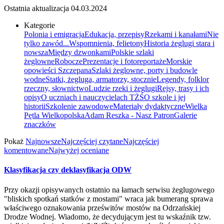
Ostatnia aktualizacja
04.03.2024
Kategorie
Polonia i emigracja
Edukacja, przepisy
Rzekami i kanałami
Nie
tylko zawód...
Wspomnienia, felietony
Historia żeglugi stara i
nowsza
Między dzwonkami
Polskie szlaki
żeglowne
Robocze
Prezentacje i fotoreportaże
Morskie
opowieści Szczepana
Szlaki żeglowne, porty i budowle
wodne
Statki, żegluga, armatorzy, stocznie
Legendy, folklor
rzeczny, słownictwo
Ludzie rzeki i żeglugi
Rejsy, trasy i ich
opisy
O uczniach i nauczycielach TŻŚ
O szkole i jej
historii
Szkolenie zawodowe
Materiały dydaktyczne
Wielka
Pętla Wielkopolska
Adam Reszka - Nasz Patron
Galerie
znaczków
Pokaż
Najnowsze
Najczęściej czytane
Najczęściej
komentowane
Najwyżej oceniane
Klasyfikacja czy deklasyfikacja ODW
Przy okazji opisywanych ostatnio na łamach serwisu żeglugowego
"bliskich spotkań statków z mostami" wraca jak bumerang sprawa
właściwego oznakowania prześwitów mostów na Odrzańskiej
Drodze Wodnej. Wiadomo, że decydującym jest tu wskaźnik tzw.