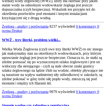
wielkiej wody żeglownej (WWŻ), który ma określać przy jakim
stanie wody na odnośnym wodowskazie żegluga jest jeszcze
dopuszczalna (czyli bezpieczna). Wskaźnik ten przyjęto też do
określenia prześwitów pod mostami i innymi instalacjami
krzyżującymi się z drogą wodną.
Żegluga - analizy i porównania
8237 wyświetleń
0 komentarzy
0
ocena
Drukuj
WWŻ - trzy literki, problem wielki...
Wielka Woda Żeglowna (czyli owe trzy literki WWŻ) to nic innego
jak maksymalny stan na określonych wodowskazach, przy którym
uprawianie żeglugi jest jeszcze bezpieczne. Oznacza to, że statki są
zdolne poruszać się po wyznaczonym szlaku żeglownym i jest on
widoczny dla sterującego - czyli są stale obecne znaki granicy
szlaku żeglownego na lądzie i/lub na wodzie, obiekty pływające nie
są narażone na wpływ nadmiernej siły odśrodkowej w zakolach, są
zdolne pokonać w górę rzeki siłę prądu wody, mieszczą się pod
mostami i między ich filarami itd.
Żegluga - analizy i porównania
9979 wyświetleń
0 komentarzy
0
ocena
Drukuj
Stopnie wodne czy zabudowa regulacyjna