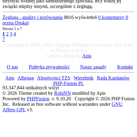
turystyki wodnej jako samodzielnego zjawiska, lecz widzę jej
związki między innymi, szczególnie z żeglugą.
Żegluga - analizy i porównania
8816 wyświetleń
0 komentarzy
0
ocena
Drukuj
Strona
1 z 7
1
2
3
4
7
Copyright © 2006 - 2026 Żegluga śródlądowa wczoraj, dziś, jutro
w Polsce i Europie
Graphic design by
Apis
O nas
|
Polityka prywatności
|
Nasze zasady
|
Kontakt
Apis
|
Alhenag
|
Absolwenci TZS
|
Wierzbnik
|
Rada Kapitanów
|
PHP-Fusion PL
93.347.844 unikalnych wizyt
© 2026 Theme created by
RobiNN
modified by Apis
Powered by
PHPFusion
. v. 9.10.20 Copyright © 2026 PHP Fusion
Inc. Released as free software without warranties under
GNU
Affero GPL
v3.