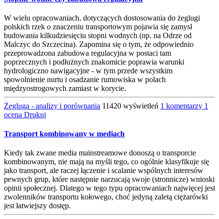
W wielu opracowaniach, dotyczących dostosowania do żeglugi
polskich rzek o znaczeniu transportowym pojawia się zamysł
budowania kilkudziesięciu stopni wodnych (np. na Odrze od
Malczyc do Szczecina). Zapomina się o tym, że odpowiednio
przeprowadzona zabudowa regulacyjna w postaci tam
poprzecznych i podłużnych znakomicie poprawia warunki
hydrologiczno nawigacyjne - w tym przede wszystkim
spowolnienie nurtu i osadzanie rumowiska w polach
międzyostrogowych zamiast w korycie.
Żegluga - analizy i porównania
11420 wyświetleń
1 komentarzy
1
ocena
Drukuj
Transport kombinowany w mediach
Kiedy tak zwane media mainstreamowe donoszą o transporcie
kombinowanym, nie mają na myśli tego, co ogólnie klasyfikuje się
jako transport, ale raczej łączenie i scalanie wspólnych interesów
pewnych grup, które następnie narzucają swoje (stronnicze) wnioski
opinii społecznej. Dlatego w tego typu opracowaniach najwięcej jest
zwolenników transportu kołowego, choć jedyną zaletą ciężarówki
jest łatwiejszy dostęp.