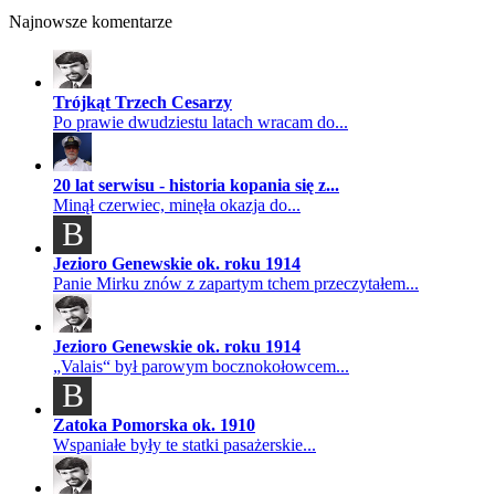
Najnowsze komentarze
Trójkąt Trzech Cesarzy
Po prawie dwudziestu latach wracam do...
20 lat serwisu - historia kopania się z...
Minął czerwiec, minęła okazja do...
B
Jezioro Genewskie ok. roku 1914
Panie Mirku znów z zapartym tchem przeczytałem...
Jezioro Genewskie ok. roku 1914
„Valais“ był parowym bocznokołowcem...
B
Zatoka Pomorska ok. 1910
Wspaniałe były te statki pasażerskie...