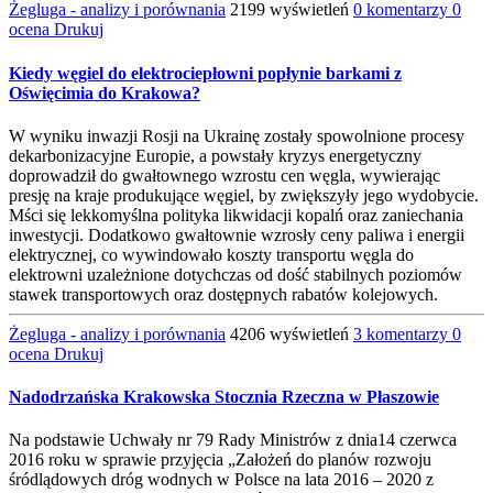
Żegluga - analizy i porównania
2199 wyświetleń
0 komentarzy
0
ocena
Drukuj
Kiedy węgiel do elektrociepłowni popłynie barkami z
Oświęcimia do Krakowa?
W wyniku inwazji Rosji na Ukrainę zostały spowolnione procesy
dekarbonizacyjne Europie, a powstały kryzys energetyczny
doprowadził do gwałtownego wzrostu cen węgla, wywierając
presję na kraje produkujące węgiel, by zwiększyły jego wydobycie.
Mści się lekkomyślna polityka likwidacji kopalń oraz zaniechania
inwestycji. Dodatkowo gwałtownie wzrosły ceny paliwa i energii
elektrycznej, co wywindowało koszty transportu węgla do
elektrowni uzależnione dotychczas od dość stabilnych poziomów
stawek transportowych oraz dostępnych rabatów kolejowych.
Żegluga - analizy i porównania
4206 wyświetleń
3 komentarzy
0
ocena
Drukuj
Nadodrzańska Krakowska Stocznia Rzeczna w Płaszowie
Na podstawie Uchwały nr 79 Rady Ministrów z dnia14 czerwca
2016 roku w sprawie przyjęcia „Założeń do planów rozwoju
śródlądowych dróg wodnych w Polsce na lata 2016 – 2020 z