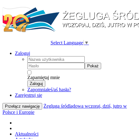
Select Language
▼
Zaloguj
Pokaż
Zapamiętaj mnie
Zaloguj
Zapomniałeś/aś hasła?
Zarejestruj się
Żegluga śródlądowa wczoraj, dziś, jutro w
Przełącz nawigację
Polsce i Europie
Aktualności