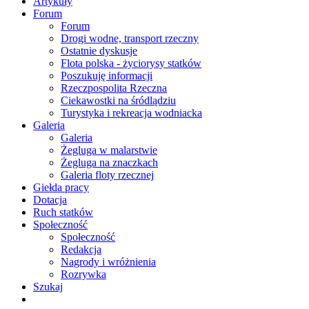
Artykuły
Forum
Forum
Drogi wodne, transport rzeczny
Ostatnie dyskusje
Flota polska - życiorysy statków
Poszukuję informacji
Rzeczpospolita Rzeczna
Ciekawostki na śródlądziu
Turystyka i rekreacja wodniacka
Galeria
Galeria
Żegluga w malarstwie
Żegluga na znaczkach
Galeria floty rzecznej
Giełda pracy
Dotacja
Ruch statków
Społeczność
Społeczność
Redakcja
Nagrody i wróżnienia
Rozrywka
Szukaj