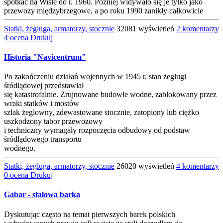
spotkać na Wiśle do r. 1960. Później widywało się je tylko jako
przewozy międzybrzegowe, a po roku 1990 zanikły całkowicie
Statki, żegluga, armatorzy, stocznie
32081 wyświetleń
2 komentarzy
4 ocena
Drukuj
Historia "Navicentrum"
Po zakończeniu działań wojennych w 1945 r. stan żeglugi
śródlądowej przedstawiał
się katastrofalnie. Zrujnowane budowle wodne, zablokowany przez
wraki statków i mostów
szlak żeglowny, zdewastowane stocznie, zatopiony lub ciężko
uszkodzony tabor przewozowy
i techniczny wymagały rozpoczęcia odbudowy od podstaw
śródlądowego transportu
wodnego.
Statki, żegluga, armatorzy, stocznie
26020 wyświetleń
4 komentarzy
0 ocena
Drukuj
Gabar - stalowa barka
Dyskutując często na temat pierwszych barek polskich