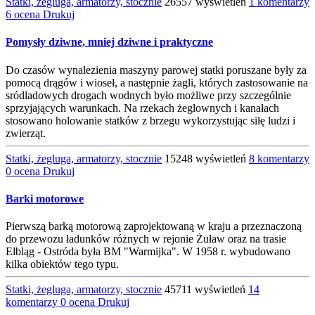
Statki, żegluga, armatorzy, stocznie
26557 wyświetleń
1 komentarzy
6 ocena
Drukuj
Pomysły dziwne, mniej dziwne i praktyczne
Do czasów wynalezienia maszyny parowej statki poruszane były za
pomocą drągów i wioseł, a następnie żagli, których zastosowanie na
sródladowych drogach wodnych było możliwe przy szczególnie
sprzyjających warunkach. Na rzekach żeglownych i kanałach
stosowano holowanie statków z brzegu wykorzystując siłę ludzi i
zwierząt.
Statki, żegluga, armatorzy, stocznie
15248 wyświetleń
8 komentarzy
0 ocena
Drukuj
Barki motorowe
Pierwszą barką motorową zaprojektowaną w kraju a przeznaczoną
do przewozu ładunków różnych w rejonie Żuław oraz na trasie
Elbląg - Ostróda była BM "Warmijka". W 1958 r. wybudowano
kilka obiektów tego typu.
Statki, żegluga, armatorzy, stocznie
45711 wyświetleń
14
komentarzy
0 ocena
Drukuj