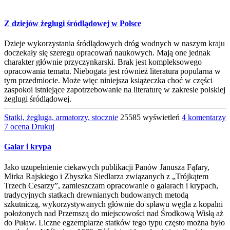
Z dziejów żeglugi śródlądowej w Polsce
Dzieje wykorzystania śródlądowych dróg wodnych w naszym kraju
doczekały się szeregu opracowań naukowych. Mają one jednak
charakter głównie przyczynkarski. Brak jest kompleksowego
opracowania tematu. Niebogata jest również literatura popularna w
tym przedmiocie. Może więc niniejsza książeczka choć w części
zaspokoi istniejące zapotrzebowanie na literaturę w zakresie polskiej
żeglugi śródlądowej.
Statki, żegluga, armatorzy, stocznie
25585 wyświetleń
4 komentarzy
7 ocena
Drukuj
Galar i krypa
Jako uzupełnienie ciekawych publikacji Panów Janusza Fąfary,
Mirka Rajskiego i Zbyszka Siedlarza związanych z „Trójkątem
Trzech Cesarzy”, zamieszczam opracowanie o galarach i krypach,
tradycyjnych statkach drewnianych budowanych metodą
szkutniczą, wykorzystywanych głównie do spławu węgla z kopalni
położonych nad Przemszą do miejscowości nad Środkową Wisłą aż
do Puław. Liczne egzemplarze statków tego typu często można było