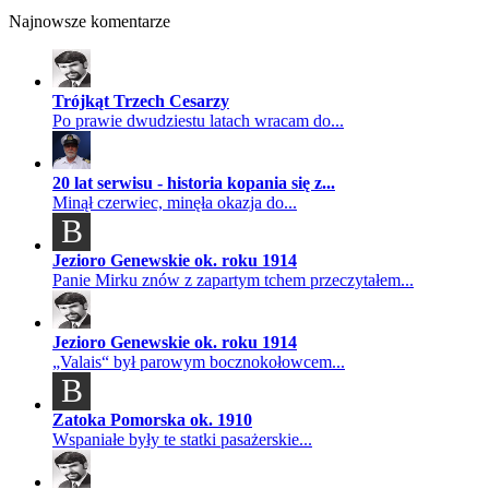
Najnowsze komentarze
Trójkąt Trzech Cesarzy
Po prawie dwudziestu latach wracam do...
20 lat serwisu - historia kopania się z...
Minął czerwiec, minęła okazja do...
B
Jezioro Genewskie ok. roku 1914
Panie Mirku znów z zapartym tchem przeczytałem...
Jezioro Genewskie ok. roku 1914
„Valais“ był parowym bocznokołowcem...
B
Zatoka Pomorska ok. 1910
Wspaniałe były te statki pasażerskie...