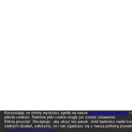
Korzystając ze strony wyrażasz zgodę na nasze
ustawienia prywatności
i
plików cookies. Niektóre pliki cookie mogły już zostać ustawione.
Kliknij przycisk `Akceptuję`, aby ukryć ten pasek. Jeśli będziesz nadal ko
żadnych działań, założymy, że i tak zgadzasz się z naszą polityką prywat
używanych przez nas Cookies