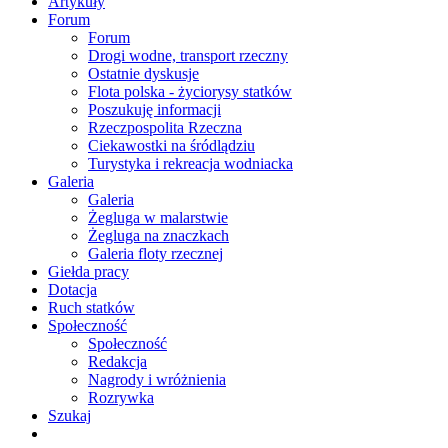
Artykuły
Forum
Forum
Drogi wodne, transport rzeczny
Ostatnie dyskusje
Flota polska - życiorysy statków
Poszukuję informacji
Rzeczpospolita Rzeczna
Ciekawostki na śródlądziu
Turystyka i rekreacja wodniacka
Galeria
Galeria
Żegluga w malarstwie
Żegluga na znaczkach
Galeria floty rzecznej
Giełda pracy
Dotacja
Ruch statków
Społeczność
Społeczność
Redakcja
Nagrody i wróżnienia
Rozrywka
Szukaj