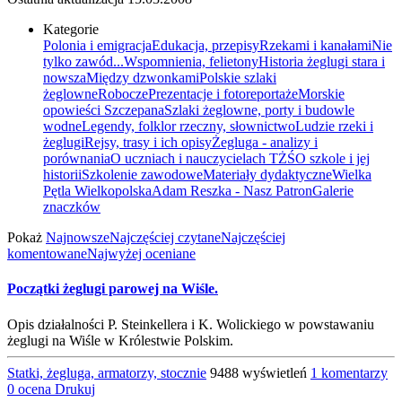
Kategorie
Polonia i emigracja
Edukacja, przepisy
Rzekami i kanałami
Nie
tylko zawód...
Wspomnienia, felietony
Historia żeglugi stara i
nowsza
Między dzwonkami
Polskie szlaki
żeglowne
Robocze
Prezentacje i fotoreportaże
Morskie
opowieści Szczepana
Szlaki żeglowne, porty i budowle
wodne
Legendy, folklor rzeczny, słownictwo
Ludzie rzeki i
żeglugi
Rejsy, trasy i ich opisy
Żegluga - analizy i
porównania
O uczniach i nauczycielach TŻŚ
O szkole i jej
historii
Szkolenie zawodowe
Materiały dydaktyczne
Wielka
Pętla Wielkopolska
Adam Reszka - Nasz Patron
Galerie
znaczków
Pokaż
Najnowsze
Najczęściej czytane
Najczęściej
komentowane
Najwyżej oceniane
Początki żeglugi parowej na Wiśle.
Opis działalności P. Steinkellera i K. Wolickiego w powstawaniu
żeglugi na Wiśle w Królestwie Polskim.
Statki, żegluga, armatorzy, stocznie
9488 wyświetleń
1 komentarzy
0 ocena
Drukuj