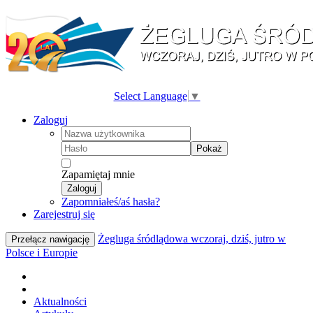
Select Language
▼
Zaloguj
Pokaż
Zapamiętaj mnie
Zaloguj
Zapomniałeś/aś hasła?
Zarejestruj się
Żegluga śródlądowa wczoraj, dziś, jutro w
Przełącz nawigację
Polsce i Europie
Aktualności