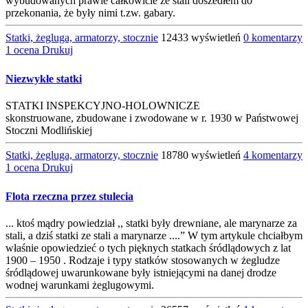
wybudowanych prawie całkowicie ze stali doszedłem do
przekonania, że były nimi t.zw. gabary.
Statki, żegluga, armatorzy, stocznie
12433 wyświetleń
0 komentarzy
1 ocena
Drukuj
Niezwykłe statki
STATKI INSPEKCYJNO-HOLOWNICZE
skonstruowane, zbudowane i zwodowane w r. 1930 w Państwowej
Stoczni Modlińskiej
Statki, żegluga, armatorzy, stocznie
18780 wyświetleń
4 komentarzy
1 ocena
Drukuj
Flota rzeczna przez stulecia
... ktoś mądry powiedział ,, statki były drewniane, ale marynarze za
stali, a dziś statki ze stali a marynarze ....” W tym artykule chciałbym
właśnie opowiedzieć o tych pięknych statkach śródlądowych z lat
1900 – 1950 . Rodzaje i typy statków stosowanych w żegludze
śródlądowej uwarunkowane były istniejącymi na danej drodze
wodnej warunkami żeglugowymi.