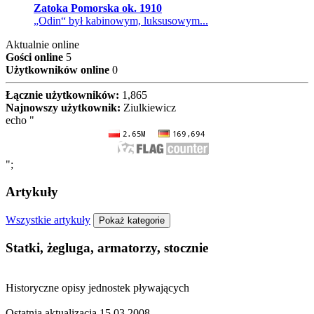
Zatoka Pomorska ok. 1910
„Odin“ był kabinowym, luksusowym...
Aktualnie online
Gości online
5
Użytkowników online
0
Łącznie użytkowników:
1,865
Najnowszy użytkownik:
Ziulkiewicz
echo "
";
Artykuły
Wszystkie artykuły
Pokaż kategorie
Statki, żegluga, armatorzy, stocznie
Historyczne opisy jednostek pływających
Ostatnia aktualizacja
15.03.2008