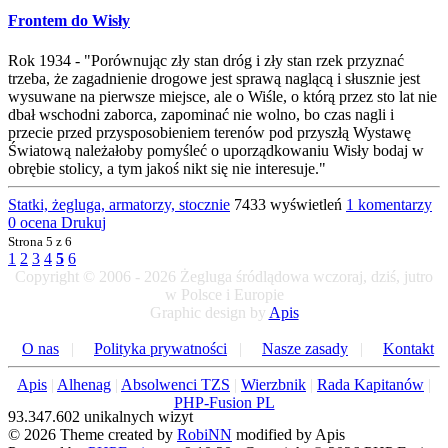
Frontem do Wisły
Rok 1934 - "Porównując zły stan dróg i zły stan rzek przyznać
trzeba, że zagadnienie drogowe jest sprawą naglącą i słusznie jest
wysuwane na pierwsze miejsce, ale o Wiśle, o którą przez sto lat nie
dbał wschodni zaborca, zapominać nie wolno, bo czas nagli i
przecie przed przysposobieniem terenów pod przyszłą Wystawę
Światową należałoby pomyśleć o uporządkowaniu Wisły bodaj w
obrębie stolicy, a tym jakoś nikt się nie interesuje."
Statki, żegluga, armatorzy, stocznie
7433 wyświetleń
1 komentarzy
0 ocena
Drukuj
Strona
5 z 6
1
2
3
4
5
6
Copyright © 2006 - 2026 Żegluga śródlądowa wczoraj, dziś, jutro
w Polsce i Europie
Graphic design by
Apis
O nas
|
Polityka prywatności
|
Nasze zasady
|
Kontakt
Apis
|
Alhenag
|
Absolwenci TZS
|
Wierzbnik
|
Rada Kapitanów
|
PHP-Fusion PL
93.347.602 unikalnych wizyt
© 2026 Theme created by
RobiNN
modified by Apis