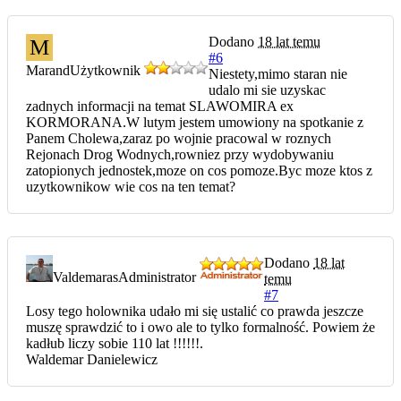
Dodano
18 lat temu
M
#6
Marand
Użytkownik
Niestety,mimo staran nie
udalo mi sie uzyskac
zadnych informacji na temat SLAWOMIRA ex
KORMORANA.W lutym jestem umowiony na spotkanie z
Panem Cholewa,zaraz po wojnie pracowal w roznych
Rejonach Drog Wodnych,rowniez przy wydobywaniu
zatopionych jednostek,moze on cos pomoze.Byc moze ktos z
uzytkownikow wie cos na ten temat?
Dodano
18 lat
Valdemaras
Administrator
temu
#7
Losy tego holownika udało mi się ustalić co prawda jeszcze
muszę sprawdzić to i owo ale to tylko formalność. Powiem że
kadłub liczy sobie 110 lat !!!!!!.
Waldemar Danielewicz