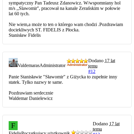
sympatyczny Pan Tadeusz Zdanowicz. W/wspomniany hol
m/s ,,Slawomir'', pracował na kanale Zerańskim w połowie
lat 60 tych.
Nie wiem,a może to ten o którego wam chodzi .Pozdrawiam
dociekliwych ST. FIDELIS z Płocka.
Stanisław Fidelis
Dodano
17 lat
Valdemaras
Administrator
temu
#12
Panie Stanisławie "Sławomir" z Giżycka to zupełnie inny
statek. Tylko nazwy te same.
Pozdrawiam serdecznie
Waldemar Danielewicz
Dodano
17 lat
F
temu
Fidelis
Początkujący użytkownik