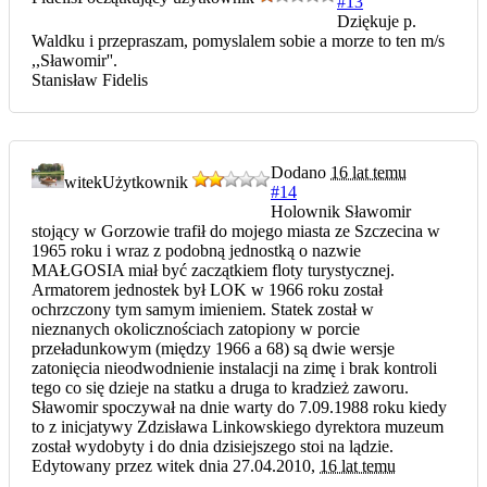
#13
Dziękuje p.
Waldku i przepraszam, pomyslalem sobie a morze to ten m/s
,,Sławomir''.
Stanisław Fidelis
Dodano
16 lat temu
witek
Użytkownik
#14
Holownik Sławomir
stojący w Gorzowie trafił do mojego miasta ze Szczecina w
1965 roku i wraz z podobną jednostką o nazwie
MAŁGOSIA miał być zaczątkiem floty turystycznej.
Armatorem jednostek był LOK w 1966 roku został
ochrzczony tym samym imieniem. Statek został w
nieznanych okolicznościach zatopiony w porcie
przeładunkowym (między 1966 a 68) są dwie wersje
zatonięcia nieodwodnienie instalacji na zimę i brak kontroli
tego co się dzieje na statku a druga to kradzież zaworu.
Sławomir spoczywał na dnie warty do 7.09.1988 roku kiedy
to z inicjatywy Zdzisława Linkowskiego dyrektora muzeum
został wydobyty i do dnia dzisiejszego stoi na lądzie.
Edytowany przez witek dnia 27.04.2010,
16 lat temu