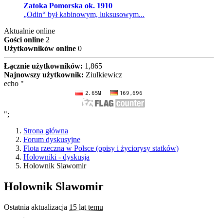
Zatoka Pomorska ok. 1910
„Odin“ był kabinowym, luksusowym...
Aktualnie online
Gości online
2
Użytkowników online
0
Łącznie użytkowników:
1,865
Najnowszy użytkownik:
Ziulkiewicz
echo "
";
Strona główna
Forum dyskusyjne
Flota rzeczna w Polsce (opisy i życiorysy statków)
Holowniki - dyskusja
Holownik Slawomir
Holownik Slawomir
Ostatnia aktualizacja
15 lat temu