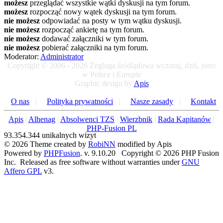
możesz
przeglądać wszystkie wątki dyskusji na tym forum.
możesz
rozpocząć nowy wątek dyskusji na tym forum.
nie możesz
odpowiadać na posty w tym wątku dyskusji.
nie możesz
rozpocząć ankietę na tym forum.
nie możesz
dodawać załączniki w tym forum.
nie możesz
pobierać załączniki na tym forum.
Moderator:
Administrator
Copyright © 2006 - 2026 Żegluga śródlądowa wczoraj, dziś, jutro
w Polsce i Europie
Graphic design by
Apis
O nas
|
Polityka prywatności
|
Nasze zasady
|
Kontakt
Apis
|
Alhenag
|
Absolwenci TZS
|
Wierzbnik
|
Rada Kapitanów
|
PHP-Fusion PL
93.354.344 unikalnych wizyt
© 2026 Theme created by
RobiNN
modified by Apis
Powered by
PHPFusion
. v. 9.10.20 Copyright © 2026 PHP Fusion
Inc. Released as free software without warranties under
GNU
Affero GPL
v3.