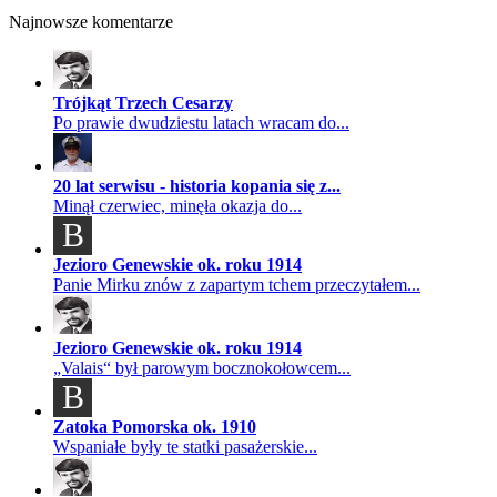
Najnowsze komentarze
Trójkąt Trzech Cesarzy
Po prawie dwudziestu latach wracam do...
20 lat serwisu - historia kopania się z...
Minął czerwiec, minęła okazja do...
B
Jezioro Genewskie ok. roku 1914
Panie Mirku znów z zapartym tchem przeczytałem...
Jezioro Genewskie ok. roku 1914
„Valais“ był parowym bocznokołowcem...
B
Zatoka Pomorska ok. 1910
Wspaniałe były te statki pasażerskie...