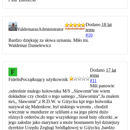
Dodano
18 lat
Valdemaras
Administrator
temu
#10
Bardzo dziękuję za słowa uznania. Miło mi.
Waldemar Danielewicz
Dodano
17 lat
F
temu
Fidelis
Początkujący użytkownik
#11
Mili panowie
,odnośnie malego holownika M/S ,,Slawomir''nie wiem
dokładnie czy chodzi o tego samego ,,Slawomira''.Ja znalem
m/s,, Sławomir'',z R.D.W. w Giżycku kpt tego holwnika
nazywał się Malenkow, był niskiego wzrostu , chodzil
wiecznie w mundurze ze szlifami a na jego piersi dużo
różnych orderów,do tego wszystkiego nosił buty oficerki ,w
jego załodze jako marynarz a może bosmanem był dzisiejszy
dyrektor Urzędu Zeglugi Sródlądowej w Giżycku ,bardzo