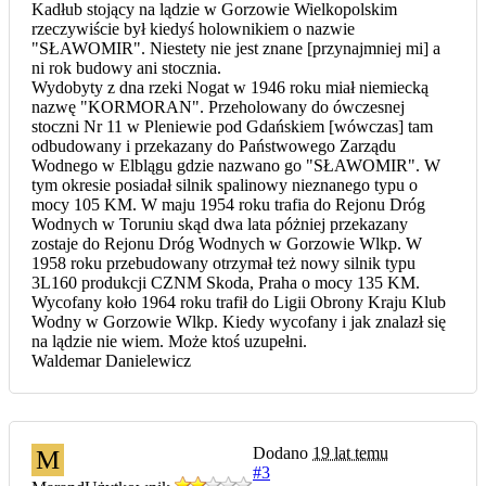
Kadłub stojący na lądzie w Gorzowie Wielkopolskim
rzeczywiście był kiedyś holownikiem o nazwie
"SŁAWOMIR". Niestety nie jest znane [przynajmniej mi] a
ni rok budowy ani stocznia.
Wydobyty z dna rzeki Nogat w 1946 roku miał niemiecką
nazwę "KORMORAN". Przeholowany do ówczesnej
stoczni Nr 11 w Pleniewie pod Gdańskiem [wówczas] tam
odbudowany i przekazany do Państwowego Zarządu
Wodnego w Elblągu gdzie nazwano go "SŁAWOMIR". W
tym okresie posiadał silnik spalinowy nieznanego typu o
mocy 105 KM. W maju 1954 roku trafia do Rejonu Dróg
Wodnych w Toruniu skąd dwa lata póżniej przekazany
zostaje do Rejonu Dróg Wodnych w Gorzowie Wlkp. W
1958 roku przebudowany otrzymał też nowy silnik typu
3L160 produkcji CZNM Skoda, Praha o mocy 135 KM.
Wycofany koło 1964 roku trafił do Ligii Obrony Kraju Klub
Wodny w Gorzowie Wlkp. Kiedy wycofany i jak znalazł się
na lądzie nie wiem. Może ktoś uzupełni.
Waldemar Danielewicz
Dodano
19 lat temu
M
#3