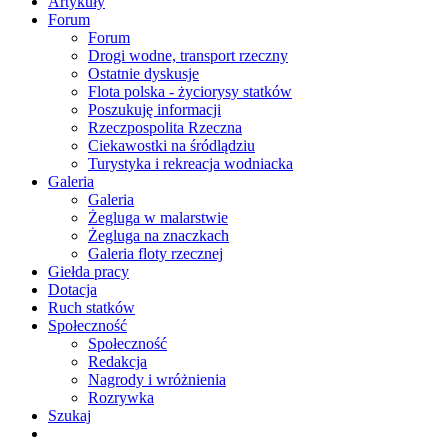
Artykuły
Forum
Forum
Drogi wodne, transport rzeczny
Ostatnie dyskusje
Flota polska - życiorysy statków
Poszukuję informacji
Rzeczpospolita Rzeczna
Ciekawostki na śródlądziu
Turystyka i rekreacja wodniacka
Galeria
Galeria
Żegluga w malarstwie
Żegluga na znaczkach
Galeria floty rzecznej
Giełda pracy
Dotacja
Ruch statków
Społeczność
Społeczność
Redakcja
Nagrody i wróżnienia
Rozrywka
Szukaj