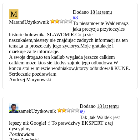
Dodano
18 lat temu
M
#8
Marand
Użytkownik
To niesamowite Waldemar,z
jaka precyzja przytoczyles
historie holownika SLAWOMIR.Co ja sie
naszukalem,niestety nie znajdujac zadnych informacji na ten
temat,a tu prosze,caly jego zyciorys.Moje gratulacje i
dziekuje za te informacje.
A swoja droga,to ten kadlub wyglada jeszcze calkiem
calkiem,moze ktos sie kiedys zajmie jego odbudowa.W
koncu stoi w miescie wodniakow,ktorzy odbudowali KUNE.
Serdecznie pozdrawiam
Andrzej Marynowski
Dodano
18 lat temu
zamek
Użytkownik
#9
Tak ,tak Waldek jest
lepszy niż Google! ;) To prawdziwy EKSPERT z tej
dyscypliny.
Pozdrawiam
Piotr Zamiecki