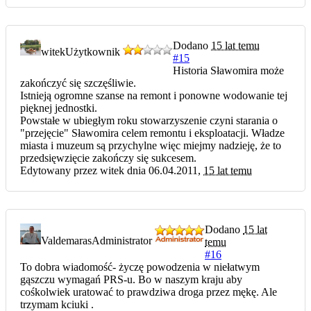
Dodano
15 lat temu
witek
Użytkownik
#15
Historia Sławomira może
zakończyć się szczęśliwie.
Istnieją ogromne szanse na remont i ponowne wodowanie tej
pięknej jednostki.
Powstałe w ubiegłym roku stowarzyszenie czyni starania o
"przejęcie" Sławomira celem remontu i eksploatacji. Władze
miasta i muzeum są przychylne więc miejmy nadzieję, że to
przedsięwzięcie zakończy się sukcesem.
Edytowany przez witek dnia 06.04.2011,
15 lat temu
Dodano
15 lat
Valdemaras
Administrator
temu
#16
To dobra wiadomość- życzę powodzenia w niełatwym
gąszczu wymagań PRS-u. Bo w naszym kraju aby
cośkolwiek uratować to prawdziwa droga przez mękę. Ale
trzymam kciuki .