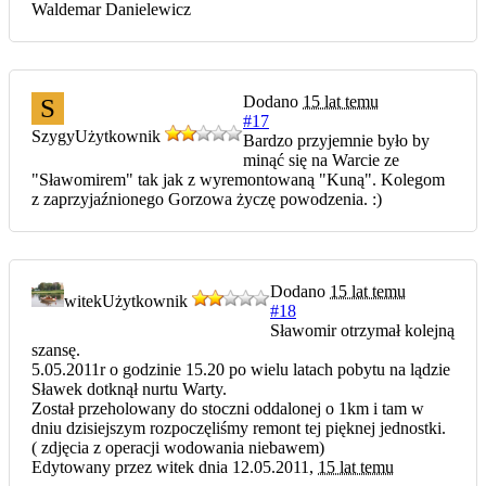
Waldemar Danielewicz
Dodano
15 lat temu
S
#17
Szygy
Użytkownik
Bardzo przyjemnie było by
minąć się na Warcie ze
"Sławomirem" tak jak z wyremontowaną "Kuną". Kolegom
z zaprzyjaźnionego Gorzowa życzę powodzenia. :)
Dodano
15 lat temu
witek
Użytkownik
#18
Sławomir otrzymał kolejną
szansę.
5.05.2011r o godzinie 15.20 po wielu latach pobytu na lądzie
Sławek dotknął nurtu Warty.
Został przeholowany do stoczni oddalonej o 1km i tam w
dniu dzisiejszym rozpoczęliśmy remont tej pięknej jednostki.
( zdjęcia z operacji wodowania niebawem)
Edytowany przez witek dnia 12.05.2011,
15 lat temu