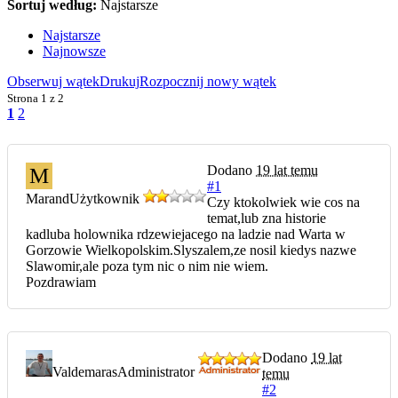
Sortuj według:
Najstarsze
Najstarsze
Najnowsze
Obserwuj wątek
Drukuj
Rozpocznij nowy wątek
Strona
1 z 2
1
2
Dodano
19 lat temu
M
#1
Marand
Użytkownik
Czy ktokolwiek wie cos na
temat,lub zna historie
kadluba holownika rdzewiejacego na ladzie nad Warta w
Gorzowie Wielkopolskim.Slyszalem,ze nosil kiedys nazwe
Slawomir,ale poza tym nic o nim nie wiem.
Pozdrawiam
Dodano
19 lat
Valdemaras
Administrator
temu
#2