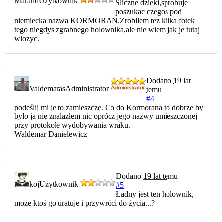
Marand
Użytkownik
Sliczne dzieki,sprobuje
poszukac czegos pod
niemiecka nazwa KORMORAN.Zrobilem tez kilka fotek
tego niegdys zgrabnego holownika,ale nie wiem jak je tutaj
wlozyc.
Dodano
19 lat
Valdemaras
Administrator
temu
#4
podeślij mi je to zamieszczę. Co do Kormorana to dobrze by
było ja nie znalazłem nic oprócz jego nazwy umieszczonej
przy protokole wydobywania wraku.
Waldemar Danielewicz
Dodano
19 lat temu
koj
Użytkownik
#5
Ładny jest ten holownik,
może ktoś go uratuje i przywróci do życia...?