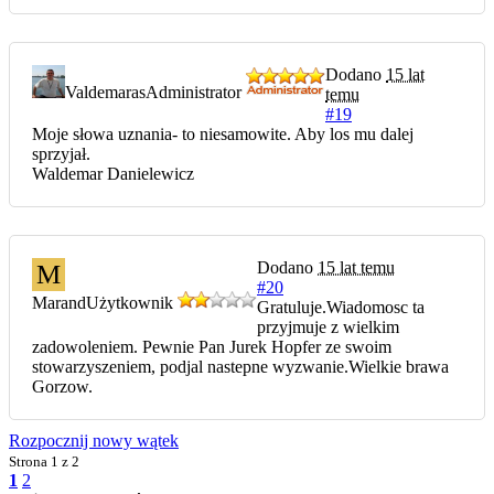
Dodano
15 lat
Valdemaras
Administrator
temu
#19
Moje słowa uznania- to niesamowite. Aby los mu dalej
sprzyjał.
Waldemar Danielewicz
Dodano
15 lat temu
M
#20
Marand
Użytkownik
Gratuluje.Wiadomosc ta
przyjmuje z wielkim
zadowoleniem. Pewnie Pan Jurek Hopfer ze swoim
stowarzyszeniem, podjal nastepne wyzwanie.Wielkie brawa
Gorzow.
Rozpocznij nowy wątek
Strona
1 z 2
1
2