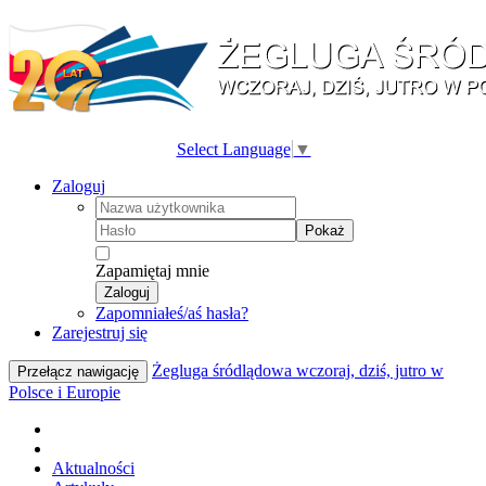
Select Language
▼
Zaloguj
Pokaż
Zapamiętaj mnie
Zaloguj
Zapomniałeś/aś hasła?
Zarejestruj się
Żegluga śródlądowa wczoraj, dziś, jutro w
Przełącz nawigację
Polsce i Europie
Aktualności