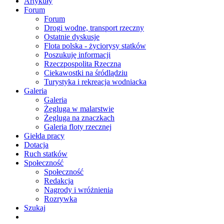
Artykuły
Forum
Forum
Drogi wodne, transport rzeczny
Ostatnie dyskusje
Flota polska - życiorysy statków
Poszukuję informacji
Rzeczpospolita Rzeczna
Ciekawostki na śródlądziu
Turystyka i rekreacja wodniacka
Galeria
Galeria
Żegluga w malarstwie
Żegluga na znaczkach
Galeria floty rzecznej
Giełda pracy
Dotacja
Ruch statków
Społeczność
Społeczność
Redakcja
Nagrody i wróżnienia
Rozrywka
Szukaj