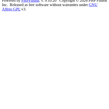
Powered by
PHPFusion
. v. 9.10.20 Copyright © 2026 PHP Fusion
Inc. Released as free software without warranties under
GNU
Affero GPL
v3.