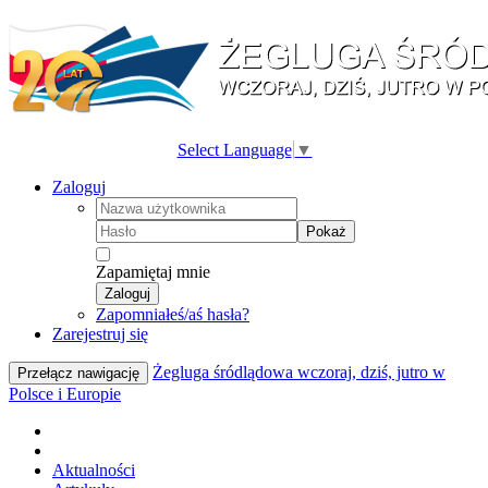
Select Language
▼
Zaloguj
Pokaż
Zapamiętaj mnie
Zaloguj
Zapomniałeś/aś hasła?
Zarejestruj się
Żegluga śródlądowa wczoraj, dziś, jutro w
Przełącz nawigację
Polsce i Europie
Aktualności