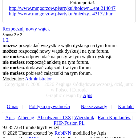
. Fotoreportaż
http://www.mmgorzow.pl/artykul/holown...ent-214047
http://www.mmgorzow.pl/artykul/miedzy...43172.html
Rozpocznij nowy wątek
Strona
2 z 2
1
2
możesz
przeglądać wszystkie wątki dyskusji na tym forum.
możesz
rozpocząć nowy wątek dyskusji na tym forum.
nie możesz
odpowiadać na posty w tym wątku dyskusji.
nie możesz
rozpocząć ankietę na tym forum.
nie możesz
dodawać załączniki w tym forum.
nie możesz
pobierać załączniki na tym forum.
Moderator:
Administrator
Copyright © 2006 - 2026 Żegluga śródlądowa wczoraj, dziś, jutro
w Polsce i Europie
Graphic design by
Apis
O nas
|
Polityka prywatności
|
Nasze zasady
|
Kontakt
Apis
|
Alhenag
|
Absolwenci TZS
|
Wierzbnik
|
Rada Kapitanów
|
PHP-Fusion PL
93.357.631 unikalnych wizyt
© 2026 Theme created by
RobiNN
modified by Apis