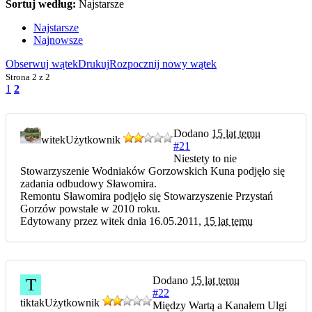
Sortuj według:
Najstarsze
Najstarsze
Najnowsze
Obserwuj wątek
Drukuj
Rozpocznij nowy wątek
Strona
2 z 2
1
2
Dodano
15 lat temu
witek
Użytkownik
#21
Niestety to nie
Stowarzyszenie Wodniaków Gorzowskich Kuna podjęło się
zadania odbudowy Sławomira.
Remontu Sławomira podjęło się Stowarzyszenie Przystań
Gorzów powstałe w 2010 roku.
Edytowany przez witek dnia 16.05.2011,
15 lat temu
Dodano
15 lat temu
T
#22
tiktak
Użytkownik
Między Wartą a Kanałem Ulgi