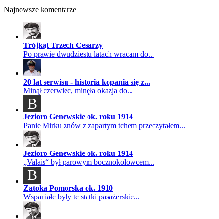
Najnowsze komentarze
Trójkąt Trzech Cesarzy
Po prawie dwudziestu latach wracam do...
20 lat serwisu - historia kopania się z...
Minął czerwiec, minęła okazja do...
B
Jezioro Genewskie ok. roku 1914
Panie Mirku znów z zapartym tchem przeczytałem...
Jezioro Genewskie ok. roku 1914
„Valais“ był parowym bocznokołowcem...
B
Zatoka Pomorska ok. 1910
Wspaniałe były te statki pasażerskie...