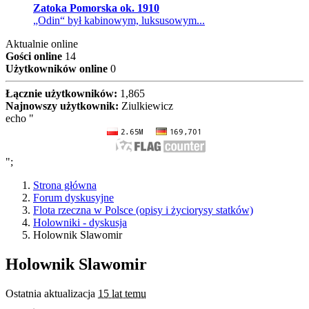
Zatoka Pomorska ok. 1910
„Odin“ był kabinowym, luksusowym...
Aktualnie online
Gości online
14
Użytkowników online
0
Łącznie użytkowników:
1,865
Najnowszy użytkownik:
Ziulkiewicz
echo "
";
Strona główna
Forum dyskusyjne
Flota rzeczna w Polsce (opisy i życiorysy statków)
Holowniki - dyskusja
Holownik Slawomir
Holownik Slawomir
Ostatnia aktualizacja
15 lat temu