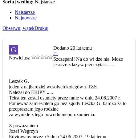
Sortuj według:
Najstarsze
Najstarsze
Najnowsze
Obserwuj wątek
Drukuj
Dodano
20 lat temu
G
#1
Nowicjusz
Szczepan!! Na do wi dze nia. Moze
jeszcze zdazysz przeczytac.......
Leszek G. -
jeden z najbardziej wesołych kolegów z TZS.
Należał do EKIPY .....
Tekst ten zostal usuniety przez mnie w dniu 24.06.2007 r.
Poniewaz zamiescilem go bez zgody Leszka G. bardzo za to
przepraszam jego rodzine
za wynikle z tego powodu nieporozumienia.
Z powazaniem
Jozef Wegrzyn
Edytowany przez x5 dnia 24.06.2007,
19 lat temu