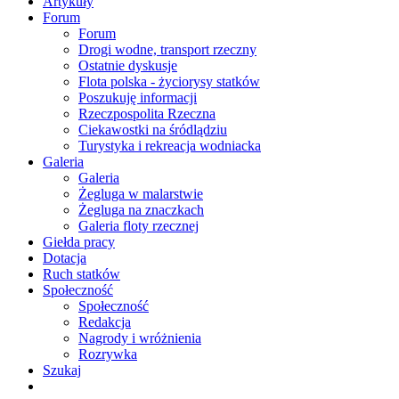
Artykuły
Forum
Forum
Drogi wodne, transport rzeczny
Ostatnie dyskusje
Flota polska - życiorysy statków
Poszukuję informacji
Rzeczpospolita Rzeczna
Ciekawostki na śródlądziu
Turystyka i rekreacja wodniacka
Galeria
Galeria
Żegluga w malarstwie
Żegluga na znaczkach
Galeria floty rzecznej
Giełda pracy
Dotacja
Ruch statków
Społeczność
Społeczność
Redakcja
Nagrody i wróżnienia
Rozrywka
Szukaj