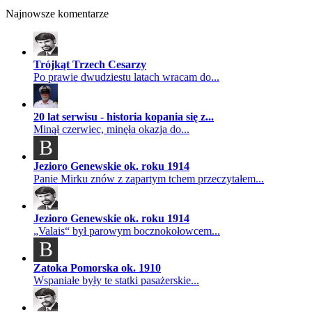
Najnowsze komentarze
Trójkąt Trzech Cesarzy
Po prawie dwudziestu latach wracam do...
20 lat serwisu - historia kopania się z...
Minął czerwiec, minęła okazja do...
B
Jezioro Genewskie ok. roku 1914
Panie Mirku znów z zapartym tchem przeczytałem...
Jezioro Genewskie ok. roku 1914
„Valais“ był parowym bocznokołowcem...
B
Zatoka Pomorska ok. 1910
Wspaniałe były te statki pasażerskie...