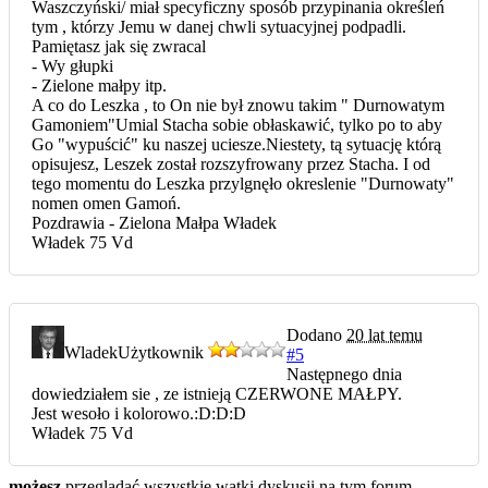
Waszczyński/ miał specyficzny sposób przypinania określeń
tym , którzy Jemu w danej chwli sytuacyjnej podpadli.
Pamiętasz jak się zwracal
- Wy głupki
- Zielone małpy itp.
A co do Leszka , to On nie był znowu takim " Durnowatym
Gamoniem"Umial Stacha sobie obłaskawić, tylko po to aby
Go "wypuścić" ku naszej uciesze.Niestety, tą sytuację którą
opisujesz, Leszek został rozszyfrowany przez Stacha. I od
tego momentu do Leszka przylgnęło okreslenie "Durnowaty"
nomen omen Gamoń.
Pozdrawia - Zielona Małpa Władek
Władek 75 Vd
Dodano
20 lat temu
Wladek
Użytkownik
#5
Następnego dnia
dowiedziałem sie , ze istnieją CZERWONE MAŁPY.
Jest wesoło i kolorowo.:D:D:D
Władek 75 Vd
możesz
przeglądać wszystkie wątki dyskusji na tym forum.