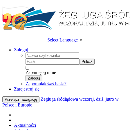
Select Language
▼
Zaloguj
Pokaż
Zapamiętaj mnie
Zaloguj
Zapomniałeś/aś hasła?
Zarejestruj się
Żegluga śródlądowa wczoraj, dziś, jutro w
Przełącz nawigację
Polsce i Europie
Aktualności