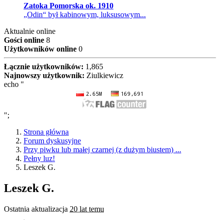
Zatoka Pomorska ok. 1910
„Odin“ był kabinowym, luksusowym...
Aktualnie online
Gości online
8
Użytkowników online
0
Łącznie użytkowników:
1,865
Najnowszy użytkownik:
Ziulkiewicz
echo "
";
Strona główna
Forum dyskusyjne
Przy piwku lub małej czarnej (z dużym biustem) ...
Pełny luz!
Leszek G.
Leszek G.
Ostatnia aktualizacja
20 lat temu