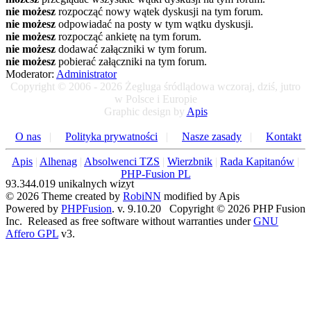
nie możesz
rozpocząć nowy wątek dyskusji na tym forum.
nie możesz
odpowiadać na posty w tym wątku dyskusji.
nie możesz
rozpocząć ankietę na tym forum.
nie możesz
dodawać załączniki w tym forum.
nie możesz
pobierać załączniki na tym forum.
Moderator:
Administrator
Copyright © 2006 - 2026 Żegluga śródlądowa wczoraj, dziś, jutro
w Polsce i Europie
Graphic design by
Apis
O nas
|
Polityka prywatności
|
Nasze zasady
|
Kontakt
Apis
|
Alhenag
|
Absolwenci TZS
|
Wierzbnik
|
Rada Kapitanów
|
PHP-Fusion PL
93.344.019 unikalnych wizyt
© 2026 Theme created by
RobiNN
modified by Apis
Powered by
PHPFusion
. v. 9.10.20 Copyright © 2026 PHP Fusion
Inc. Released as free software without warranties under
GNU
Affero GPL
v3.