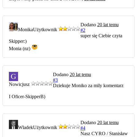
Dodano
20 lat temu
Monika
Użytkownik
#2
super się Ciebie czyta
Skipper:)
Monia (nz)
Dodano
20 lat temu
G
#3
Nowicjusz
Dziekuje Moniko za mily komentarz
I Oficer-SkipperB)
Dodano
20 lat temu
Wladek
Użytkownik
#4
Nasz CYRO / Stanisław