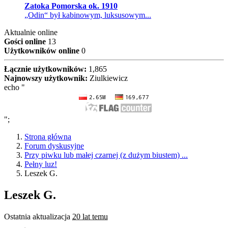
Zatoka Pomorska ok. 1910
„Odin“ był kabinowym, luksusowym...
Aktualnie online
Gości online
13
Użytkowników online
0
Łącznie użytkowników:
1,865
Najnowszy użytkownik:
Ziulkiewicz
echo "
";
Strona główna
Forum dyskusyjne
Przy piwku lub małej czarnej (z dużym biustem) ...
Pełny luz!
Leszek G.
Leszek G.
Ostatnia aktualizacja
20 lat temu