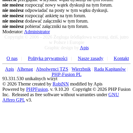
nie możesz
rozpocząć nowy wątek dyskusji na tym forum.
nie możesz
odpowiadać na posty w tym wątku dyskusji.
nie możesz
rozpocząć ankietę na tym forum.
nie możesz
dodawać załączniki w tym forum.
nie możesz
pobierać załączniki na tym forum.
Moderator:
Administrator
Copyright © 2006 - 2026 Żegluga śródlądowa wczoraj, dziś, jutro
w Polsce i Europie
Graphic design by
Apis
O nas
|
Polityka prywatności
|
Nasze zasady
|
Kontakt
Apis
|
Alhenag
|
Absolwenci TZS
|
Wierzbnik
|
Rada Kapitanów
|
PHP-Fusion PL
93.331.530 unikalnych wizyt
© 2026 Theme created by
RobiNN
modified by Apis
Powered by
PHPFusion
. v. 9.10.20 Copyright © 2026 PHP Fusion
Inc. Released as free software without warranties under
GNU
Affero GPL
v3.