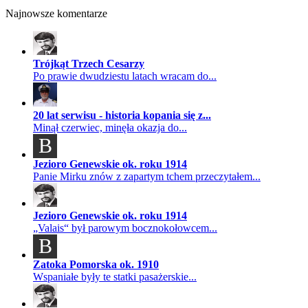
Najnowsze komentarze
Trójkąt Trzech Cesarzy
Po prawie dwudziestu latach wracam do...
20 lat serwisu - historia kopania się z...
Minął czerwiec, minęła okazja do...
B
Jezioro Genewskie ok. roku 1914
Panie Mirku znów z zapartym tchem przeczytałem...
Jezioro Genewskie ok. roku 1914
„Valais“ był parowym bocznokołowcem...
B
Zatoka Pomorska ok. 1910
Wspaniałe były te statki pasażerskie...