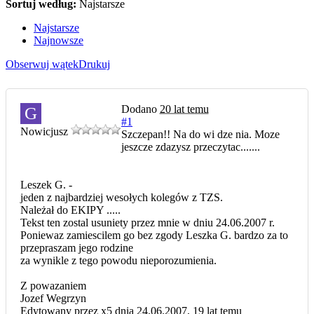
Sortuj według:
Najstarsze
Najstarsze
Najnowsze
Obserwuj wątek
Drukuj
Dodano
20 lat temu
G
#1
Nowicjusz
Szczepan!! Na do wi dze nia. Moze
jeszcze zdazysz przeczytac.......
Leszek G. -
jeden z najbardziej wesołych kolegów z TZS.
Należał do EKIPY .....
Tekst ten zostal usuniety przez mnie w dniu 24.06.2007 r.
Poniewaz zamiescilem go bez zgody Leszka G. bardzo za to
przepraszam jego rodzine
za wynikle z tego powodu nieporozumienia.
Z powazaniem
Jozef Wegrzyn
Edytowany przez x5 dnia 24.06.2007,
19 lat temu