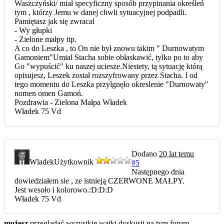
Waszczyński/ miał specyficzny sposób przypinania określeń
tym , którzy Jemu w danej chwli sytuacyjnej podpadli.
Pamiętasz jak się zwracal
- Wy głupki
- Zielone małpy itp.
A co do Leszka , to On nie był znowu takim " Durnowatym
Gamoniem"Umial Stacha sobie obłaskawić, tylko po to aby
Go "wypuścić" ku naszej uciesze.Niestety, tą sytuację którą
opisujesz, Leszek został rozszyfrowany przez Stacha. I od
tego momentu do Leszka przylgnęło okreslenie "Durnowaty"
nomen omen Gamoń.
Pozdrawia - Zielona Małpa Władek
Władek 75 Vd
Dodano
20 lat temu
Wladek
Użytkownik
#5
Następnego dnia
dowiedziałem sie , ze istnieją CZERWONE MAŁPY.
Jest wesoło i kolorowo.:D:D:D
Władek 75 Vd
możesz
przeglądać wszystkie wątki dyskusji na tym forum.