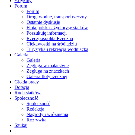
Artykuły
Forum
Forum
Drogi wodne, transport rzeczny
Ostatnie dyskusje
Flota polska - życiorysy statków
Poszukuję informacji
Rzeczpospolita Rzeczna
Ciekawostki na śródlądziu
Turystyka i rekreacja wodniacka
Galeria
Galeria
Żegluga w malarstwie
Żegluga na znaczkach
Galeria floty rzecznej
Giełda pracy
Dotacja
Ruch statków
Społeczność
Społeczność
Redakcja
Nagrody i wróżnienia
Rozrywka
Szukaj