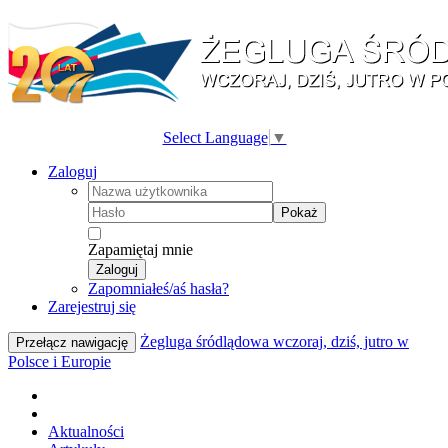
Select Language
▼
Zaloguj
Pokaż
Zapamiętaj mnie
Zaloguj
Zapomniałeś/aś hasła?
Zarejestruj się
Żegluga śródlądowa wczoraj, dziś, jutro w
Przełącz nawigację
Polsce i Europie
Aktualności