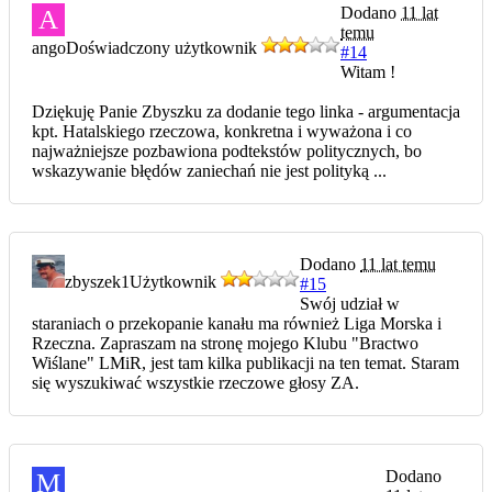
Dodano
11 lat
A
temu
ango
Doświadczony użytkownik
#14
Witam !
Dziękuję Panie Zbyszku za dodanie tego linka - argumentacja
kpt. Hatalskiego rzeczowa, konkretna i wyważona i co
najważniejsze pozbawiona podtekstów politycznych, bo
wskazywanie błędów zaniechań nie jest polityką ...
Dodano
11 lat temu
zbyszek1
Użytkownik
#15
Swój udział w
staraniach o przekopanie kanału ma również Liga Morska i
Rzeczna. Zapraszam na stronę mojego Klubu "Bractwo
Wiślane" LMiR, jest tam kilka publikacji na ten temat. Staram
się wyszukiwać wszystkie rzeczowe głosy ZA.
Dodano
M