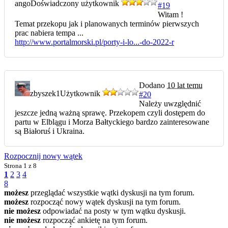
ango
Doświadczony użytkownik
#19
Witam !
Temat przekopu jak i planowanych terminów pierwszych
prac nabiera tempa ...
http://www.portalmorski.pl/porty-i-lo...-do-2022-r
Dodano
10 lat temu
zbyszek1
Użytkownik
#20
Należy uwzględnić
jeszcze jedną ważną sprawę. Przekopem czyli dostępem do
partu w Elblągu i Morza Bałtyckiego bardzo zainteresowane
są Białoruś i Ukraina.
Rozpocznij nowy wątek
Strona
1 z 8
1
2
3
4
8
możesz
przeglądać wszystkie wątki dyskusji na tym forum.
możesz
rozpocząć nowy wątek dyskusji na tym forum.
nie możesz
odpowiadać na posty w tym wątku dyskusji.
nie możesz
rozpocząć ankietę na tym forum.