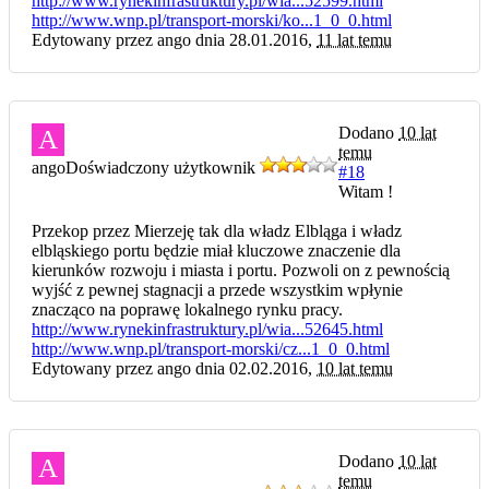
http://www.rynekinfrastruktury.pl/wia...52599.html
http://www.wnp.pl/transport-morski/ko...1_0_0.html
Edytowany przez ango dnia 28.01.2016,
11 lat temu
Dodano
10 lat
A
temu
ango
Doświadczony użytkownik
#18
Witam !
Przekop przez Mierzeję tak dla władz Elbląga i władz
elbląskiego portu będzie miał kluczowe znaczenie dla
kierunków rozwoju i miasta i portu. Pozwoli on z pewnością
wyjść z pewnej stagnacji a przede wszystkim wpłynie
znacząco na poprawę lokalnego rynku pracy.
http://www.rynekinfrastruktury.pl/wia...52645.html
http://www.wnp.pl/transport-morski/cz...1_0_0.html
Edytowany przez ango dnia 02.02.2016,
10 lat temu
Dodano
10 lat
A
temu