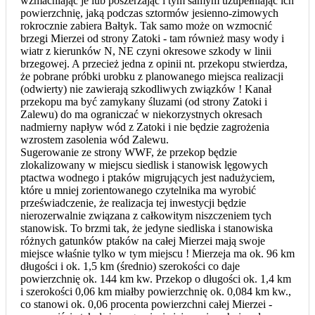
wzmacniając je lub poszerzając i tym samym uzupełniając ich
powierzchnię, jaką podczas sztormów jesienno-zimowych
rokrocznie zabiera Bałtyk. Tak samo może on wzmocnić
brzegi Mierzei od strony Zatoki - tam również masy wody i
wiatr z kierunków N, NE czyni okresowe szkody w linii
brzegowej. A przecież jedna z opinii nt. przekopu stwierdza,
że pobrane próbki urobku z planowanego miejsca realizacji
(odwierty) nie zawierają szkodliwych związków ! Kanał
przekopu ma być zamykany śluzami (od strony Zatoki i
Zalewu) do ma ograniczać w niekorzystnych okresach
nadmierny napływ wód z Zatoki i nie będzie zagrożenia
wzrostem zasolenia wód Zalewu.
Sugerowanie ze strony WWF, że przekop będzie
zlokalizowany w miejscu siedlisk i stanowisk lęgowych
ptactwa wodnego i ptaków migrujących jest nadużyciem,
które u mniej zorientowanego czytelnika ma wyrobić
przeświadczenie, że realizacja tej inwestycji będzie
nierozerwalnie związana z całkowitym niszczeniem tych
stanowisk. To brzmi tak, że jedyne siedliska i stanowiska
różnych gatunków ptaków na całej Mierzei mają swoje
miejsce właśnie tylko w tym miejscu ! Mierzeja ma ok. 96 km
długości i ok. 1,5 km (średnio) szerokości co daje
powierzchnię ok. 144 km kw. Przekop o długości ok. 1,4 km
i szerokości 0,06 km miałby powierzchnię ok. 0,084 km kw.,
co stanowi ok. 0,06 procenta powierzchni całej Mierzei -