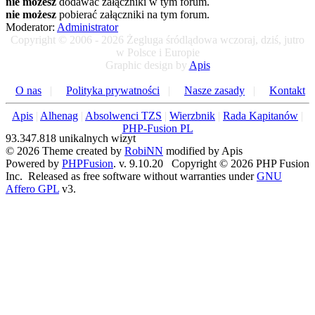
nie możesz
dodawać załączniki w tym forum.
nie możesz
pobierać załączniki na tym forum.
Moderator:
Administrator
Copyright © 2006 - 2026 Żegluga śródlądowa wczoraj, dziś, jutro
w Polsce i Europie
Graphic design by
Apis
O nas
|
Polityka prywatności
|
Nasze zasady
|
Kontakt
Apis
|
Alhenag
|
Absolwenci TZS
|
Wierzbnik
|
Rada Kapitanów
|
PHP-Fusion PL
93.347.818 unikalnych wizyt
© 2026 Theme created by
RobiNN
modified by Apis
Powered by
PHPFusion
. v. 9.10.20 Copyright © 2026 PHP Fusion
Inc. Released as free software without warranties under
GNU
Affero GPL
v3.