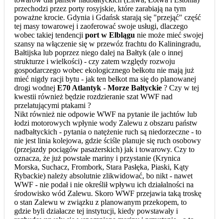
przechodzi przez porty rosyjskie, które zarabiają na tym
poważne krocie. Gdynia i Gdańsk starają się "przejąć" część
tej masy towarowej i zaoferować swoje usługi, dlaczego
wobec takiej tendencji
port w Elblągu
nie może mieć swojej
szansy na włączenie się w przewóz frachtu do Kaliningradu,
Bałtijska lub poprzez niego dalej na Bałtyk (ale o innej
strukturze i wielkości) - czy zatem względy rozwoju
gospodarczego wobec ekologicznego bełkotu nie mają już
mieć nigdy racji bytu - jak ten bełkot ma się do planowanej
drogi wodnej
E70 Atlantyk - Morze Bałtyckie
? Czy w tej
kwestii również będzie rozdzieranie szat WWF nad
przelatującymi ptakami ?
Nikt również nie odpowie WWF na pytanie ile jachtów lub
łodzi motorowych wpłynie wody Zalewu z obszaru państw
nadbałtyckich - pytania o natężenie ruch są niedorzeczne - to
nie jest linia kolejowa, gdzie ściśle planuje się ruch osobowy
(przejazdy pociągów pasażerskich) jak i towarowy. Czy to
oznacza, że już powstałe mariny i przystanie (Krynica
Morska, Suchacz, Frombork, Stara Pasłęka, Piaski, Kąty
Rybackie) należy absolutnie zlikwidować, bo nikt - nawet
WWF - nie podał i nie określił wpływu ich działalności na
środowisko wód Zalewu. Skoro WWF przejawia taką troskę
o stan Zalewu w związku z planowanym przekopem, to
gdzie byli działacze tej instytucji, kiedy powstawały i