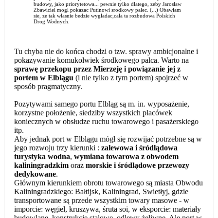
budowy, jako priorytetowa... pewnie tylko dlatego, zeby Jaroslaw
Zbawiciel mogl pokazac Putinowi srodkowy palec. (...) Obawiam
sie, ze tak wlasnie bedzie wygladac,cala ta rozbudowa Polskich
Drog Wodnych.
Tu chyba nie do końca chodzi o tzw. sprawy ambicjonalne i
pokazywanie komukolwiek środkowego palca. Warto na
sprawę przekopu przez Mierzeję i powiązanie jej z
portem w Elblągu
(i nie tylko z tym portem) spojrzeć w
sposób pragmatyczny.
Pozytywami samego portu Elbląg są m. in. wyposażenie,
korzystne położenie, siedziby wszystkich placówek
koniecznych w obsłudze ruchu towarowego i pasażerskiego
itp.
Aby jednak port w Elblągu mógł się rozwijać potrzebne są w
jego rozwoju trzy kierunki :
zalewowa i śródlądowa
turystyka wodna
,
wymiana towarowa z obwodem
kaliningradzkim
oraz
morskie i śródlądowe przewozy
dedykowane
.
Głównym kierunkiem obrotu towarowego są miasta Obwodu
Kaliningradzkiego: Bałtijsk, Kaliningrad, Swietłyj, gdzie
transportowane są przede wszystkim towary masowe - w
imporcie: węgiel, kruszywa, śruta soi, w eksporcie: materiały
budowlane, konstrukcje stalowe, odlewy żeliwne. Ale port w