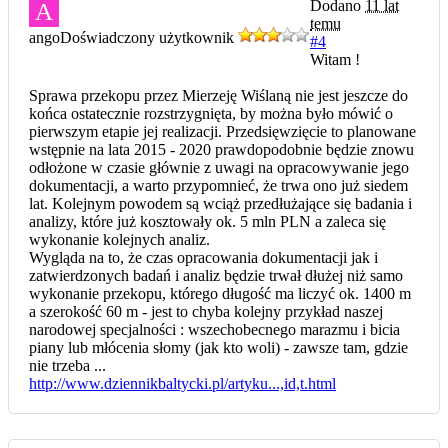
Dodano
11 lat
A
temu
ango
Doświadczony użytkownik
#4
Witam !
Sprawa przekopu przez Mierzeję Wiślaną nie jest jeszcze do
końca ostatecznie rozstrzygnięta, by można było mówić o
pierwszym etapie jej realizacji. Przedsięwzięcie to planowane
wstępnie na lata 2015 - 2020 prawdopodobnie będzie znowu
odłożone w czasie głównie z uwagi na opracowywanie jego
dokumentacji, a warto przypomnieć, że trwa ono już siedem
lat. Kolejnym powodem są wciąż przedłużające się badania i
analizy, które już kosztowały ok. 5 mln PLN a zaleca się
wykonanie kolejnych analiz.
Wygląda na to, że czas opracowania dokumentacji jak i
zatwierdzonych badań i analiz będzie trwał dłużej niż samo
wykonanie przekopu, którego długość ma liczyć ok. 1400 m
a szerokość 60 m - jest to chyba kolejny przykład naszej
narodowej specjalności : wszechobecnego marazmu i bicia
piany lub młócenia słomy (jak kto woli) - zawsze tam, gdzie
nie trzeba ...
http://www.dziennikbaltycki.pl/artyku...,id,t.html