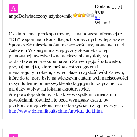
Dodano
11 lat
A
temu
ango
Doświadczony użytkownik
#5
Witam !
Ostatnio temat przekopu modny ... najnowsza informacja z
"DB" wspomina o konsultacjach społecznych w tej sprawie.
Spora część mieszkańców miejscowości usytuowanych nad
Zalewem Wiślanym ma sceptyczny stosunek do tej
planowanej inwestycji - największe obawy dotyczą
oddziaływania przekopu na sam Zalew i jego środowisko,
przynajmniej to, które można dostrzec gołym i
nieuzbrojonym okiem, a więc plaże i czystość wód Zalewu,
które do tej pory były największym atutem tych miejscowości
i czyniło ten rejon niezwykle atrakcyjnym turystycznie i co
ma duży wpływ na lokalna agroturystykę.
Ale prawdopodobnie, tak jak ze wszystkimi zmianami i
nowościami, również i te będą wymagały czasu, by
przekonać nieprzekonanych o korzyściach z tej inwestycji ...
http://www.dziennikbaltycki.pl/artyku...,id,t.html
Dodano
11 lat