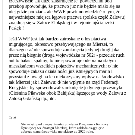
rzeczywiście tak duże zagarnięcie jej powierzchni pod
przekop spowoduje, że ptactwo już nie będzie miało się na
niej gdzie podziać - ale WWF powinno wiedzieć o tym, że
najważniejsze miejsca lęgowe ptactwa (polska część Zalewu)
znajdują się w Zatoce Elbląskiej i w rejonie ujścia rzeki
Pasłęk !
Jeśli WWF jest tak bardzo zatroskane o los ptactwa
migrującego, okresowo przebywającego na Mierzei, to
dlaczego : a/ nie spowoduje zamknięcia jedynej drogi jaka
przez nią biegnie (droga wojewódzka nr 502) - przecież ruch
aut to hałas i spaliny; b/ nie spowoduje odebrania stałym
mieszkańcom wszelkich pojazdów mechanicznych; c/ nie
spowoduje zakazu działalności już istniejących marin i
przystani z uwagi na ich niekorzystny wpływ na środowisko
tak Mierzei jak i Zalewu; d/ nie wpłynie na rząd Federacji
Rosyjskiej by spowodował zamknięcie jedynego przesmyku
(Cieśnina Piławska obok Bałtijska) łączącego wody Zalewu z
Zatoką Gdańską itp., itd.
Cytat
Nie wzięto pod uwagę również powiązań Programu z Ramową
Dyrektywą ws. Strategii Morskiej, która zakłada osiągnięcie
dobrego stanu środowiska morskiego do 2020 roku.