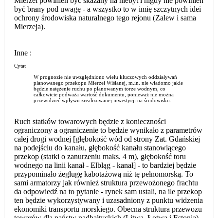
Mierzei powinien być skazany na niebyt i nigdy nie powinien
być brany pod uwagę - a wszystko to w imię szczytnych idei
ochrony środowiska naturalnego tego rejonu (Zalew i sama
Mierzeja).
Inne :
Cytat
W prognozie nie uwzględniono wielu kluczowych oddziaływań
planowanego przekopu Mierzei Wiślanej, m.in. nie wiadomo jakie
będzie natężenie ruchu po planowanym torze wodnym, co
całkowicie podważa wartość dokumentu, ponieważ nie można
przewidzieć wpływu zrealizowanej inwestycji na środowisko.
Ruch statków towarowych będzie z konieczności
ograniczony a ograniczenie to będzie wynikało z parametrów
całej drogi wodnej [głębokość wód od strony Zat. Gdańskiej
na podejściu do kanału, głębokość kanału stanowiącego
przekop (statki o zanurzeniu maks. 4 m), głębokość toru
wodnego na linii kanał - Elbląg - kanał] - to bardziej będzie
przypominało żeglugę kabotażową niż tę pełnomorską. To
sami armatorzy jak również struktura przewożonego frachtu
da odpowiedź na to pytanie - rynek sam ustali, na ile przekop
ten będzie wykorzystywany i uzasadniony z punktu widzenia
ekonomiki transportu morskiego. Obecna struktura przewozu
towarów dla państw nadbałtyckich (Litwa, Łotwa i Estonia)