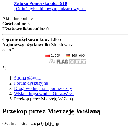
Zatoka Pomorska ok. 1910
„Odin“ był kabinowym, luksusowym...
Aktualnie online
Gości online
3
Użytkowników online
0
Łącznie użytkowników:
1,865
Najnowszy użytkownik:
Ziulkiewicz
echo "
";
Strona główna
Forum dyskusyjne
Drogi wodne, transport rzeczny
Wisła i droga wodna Odra-Wisła
Przekop przez Mierzeję Wiślaną
Przekop przez Mierzeję Wiślaną
Ostatnia aktualizacja
6 lat temu