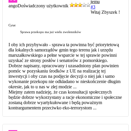
temu
ango
Doświadczony użytkownik
#3
Witaj Zbyszek !
Cytat
Sprawa przekopu ma już wielu zwolenników
I oby ich przybywało - sprawa ta powinna być priorytetową
dla lokalnych samorządów gmin tego terenu jak i urzędu
marszałkowskiego a pełne wsparcie w tej sprawie powinni
uzyskać ze strony posłów i senatorów z pomorskiego.
Dobrze napisany, opracowany i uzasadniony plan powinien
pomóc w pozyskaniu środków z UE na realizację tej
inwestycji i oby czas na podjęcie decyzji o niej jak i samo
wykonanie przekopu nie odkładano w nieskończenie długim
okresie, jak to u nas w złej modzie ...
Miejmy zatem nadzieję, że czas konsultacji społecznych
będzie dobrze wykorzystany a racje ekonomiczne i społeczne
zostaną dobrze wyartykułowane i będą poważnym
kontrargumentem przeciwko eko-terrorystom ...