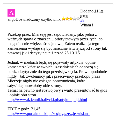
Dodano
11 lat
A
temu
ango
Doświadczony użytkownik
#8
Witam !
Przekop przez Mierzeję jest zapowiadany, jako jedna z
ważnych spraw o znaczeniu priorytetowym przez tych, co
mają obecnie większość sejmową. Zatem realizacja tego
zamierzenia wydaje się być znacznie łatwiejszą od strony tak
prawnej jak i decyzyjnej niż przed 25.10.'15.
Jednak w mediach będą się pojawiały artykuły, opinie,
komentarze które w swoich uzasadnieniach odnoszą się
bardzo krytycznie do tego przedsięwzięcia. Prawdopodobnie
nigdy - tak zwolennicy jak i przeciwnicy przekopu przez
Mierzeję nigdy nie osiągną porozumienia, które
satysfakcjonowałoby obie strony.
Temat na pewno jest rozwojowy i warto prezentować tu głos
i opinie obu stron ...
http://www.dziennikbaltycki.pl/artyku...,id,t.html
EDIT z godz. 21,45 :
http://www.portalmorski.pl/zegluga/ze...je-wislana