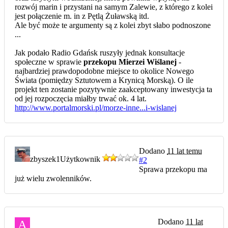
rozwój marin i przystani na samym Zalewie, z którego z kolei
jest połączenie m. in z Pętlą Żuławską itd.
Ale być może te argumenty są z kolei zbyt słabo podnoszone
...
Jak podało Radio Gdańsk ruszyły jednak konsultacje
społeczne w sprawie
przekopu Mierzei Wiślanej
-
najbardziej prawdopodobne miejsce to okolice Nowego
Świata (pomiędzy Sztutowem a Krynicą Morską). O ile
projekt ten zostanie pozytywnie zaakceptowany inwestycja ta
od jej rozpoczęcia miałby trwać ok. 4 lat.
http://www.portalmorski.pl/morze-inne...i-wislanej
Dodano
11 lat temu
zbyszek1
Użytkownik
#2
Sprawa przekopu ma
już wielu zwolenników.
Dodano
11 lat
A