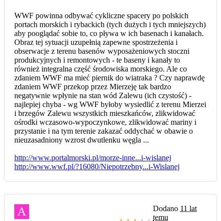
WWF powinna odbywać cykliczne spacery po polskich
portach morskich i rybackich (tych dużych i tych mniejszych)
aby pooglądać sobie to, co pływa w ich basenach i kanałach.
Obraz tej sytuacji uzupełnią zapewne spostrzeżenia i
obserwacje z terenu basenów wyposażeniowych stoczni
produkcyjnych i remontowych - te baseny i kanały to
również integralna część środowiska morskiego. Ale co
zdaniem WWF ma mieć piernik do wiatraka ? Czy naprawdę
zdaniem WWF przekop przez Mierzeję tak bardzo
negatywnie wpłynie na stan wód Zalewu (ich czystość) -
najlepiej chyba - wg WWF byłoby wysiedlić z terenu Mierzei
i brzegów Zalewu wszystkich mieszkańców, zlikwidować
ośrodki wczasowo-wypoczynkowe, zlikwidować mariny i
przystanie i na tym terenie zakazać oddychać w obawie o
nieuzasadniony wzrost dwutlenku węgla ...
http://www.portalmorski.pl/morze-inne...i-wislanej
http://www.wwf.pl/?16080/Niepotrzebny...i-Wislanej
Dodano
11 lat
A
temu