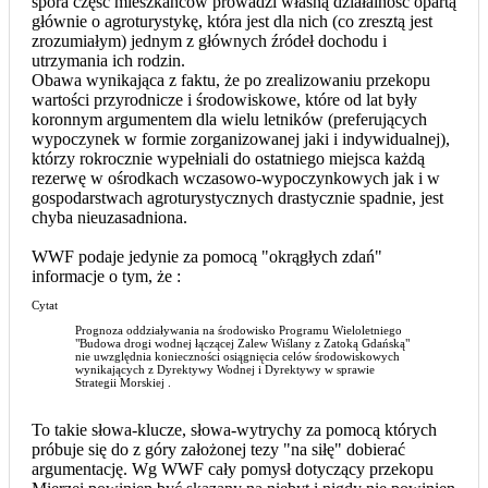
spora część mieszkańców prowadzi własną działalność opartą
głównie o agroturystykę, która jest dla nich (co zresztą jest
zrozumiałym) jednym z głównych źródeł dochodu i
utrzymania ich rodzin.
Obawa wynikająca z faktu, że po zrealizowaniu przekopu
wartości przyrodnicze i środowiskowe, które od lat były
koronnym argumentem dla wielu letników (preferujących
wypoczynek w formie zorganizowanej jaki i indywidualnej),
którzy rokrocznie wypełniali do ostatniego miejsca każdą
rezerwę w ośrodkach wczasowo-wypoczynkowych jak i w
gospodarstwach agroturystycznych drastycznie spadnie, jest
chyba nieuzasadniona.
WWF podaje jedynie za pomocą "okrągłych zdań"
informacje o tym, że :
Cytat
Prognoza oddziaływania na środowisko Programu Wieloletniego
"Budowa drogi wodnej łączącej Zalew Wiślany z Zatoką Gdańską"
nie uwzględnia konieczności osiągnięcia celów środowiskowych
wynikających z Dyrektywy Wodnej i Dyrektywy w sprawie
Strategii Morskiej .
To takie słowa-klucze, słowa-wytrychy za pomocą których
próbuje się do z góry założonej tezy "na siłę" dobierać
argumentację. Wg WWF cały pomysł dotyczący przekopu