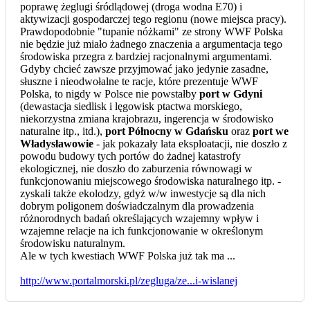
poprawę żeglugi śródlądowej (droga wodna E70) i
aktywizacji gospodarczej tego regionu (nowe miejsca pracy).
Prawdopodobnie "tupanie nóżkami" ze strony WWF Polska
nie będzie już miało żadnego znaczenia a argumentacja tego
środowiska przegra z bardziej racjonalnymi argumentami.
Gdyby chcieć zawsze przyjmować jako jedynie zasadne,
słuszne i nieodwołalne te racje, które prezentuje WWF
Polska, to nigdy w Polsce nie powstałby
port w Gdyni
(dewastacja siedlisk i lęgowisk ptactwa morskiego,
niekorzystna zmiana krajobrazu, ingerencja w środowisko
naturalne itp., itd.),
port Północny w Gdańsku
oraz
port we
Władysławowie
- jak pokazały lata eksploatacji, nie doszło z
powodu budowy tych portów do żadnej katastrofy
ekologicznej, nie doszło do zaburzenia równowagi w
funkcjonowaniu miejscowego środowiska naturalnego itp. -
zyskali także ekolodzy, gdyż w/w inwestycje są dla nich
dobrym poligonem doświadczalnym dla prowadzenia
różnorodnych badań określających wzajemny wpływ i
wzajemne relacje na ich funkcjonowanie w określonym
środowisku naturalnym.
Ale w tych kwestiach WWF Polska już tak ma ...
http://www.portalmorski.pl/zegluga/ze...i-wislanej