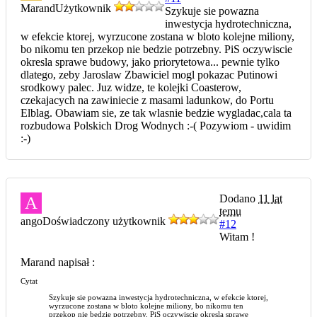
Marand
Użytkownik
Szykuje sie powazna
inwestycja hydrotechniczna,
w efekcie ktorej, wyrzucone zostana w bloto kolejne miliony,
bo nikomu ten przekop nie bedzie potrzebny. PiS oczywiscie
okresla sprawe budowy, jako priorytetowa... pewnie tylko
dlatego, zeby Jaroslaw Zbawiciel mogl pokazac Putinowi
srodkowy palec. Juz widze, te kolejki Coasterow,
czekajacych na zawiniecie z masami ladunkow, do Portu
Elblag. Obawiam sie, ze tak wlasnie bedzie wygladac,cala ta
rozbudowa Polskich Drog Wodnych :-( Pozywiom - uwidim
:-)
Dodano
11 lat
A
temu
ango
Doświadczony użytkownik
#12
Witam !
Marand napisał :
Cytat
Szykuje sie powazna inwestycja hydrotechniczna, w efekcie ktorej,
wyrzucone zostana w bloto kolejne miliony, bo nikomu ten
przekop nie bedzie potrzebny. PiS oczywiscie okresla sprawe