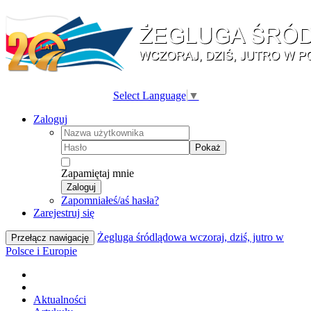
Select Language
▼
Zaloguj
Pokaż
Zapamiętaj mnie
Zaloguj
Zapomniałeś/aś hasła?
Zarejestruj się
Żegluga śródlądowa wczoraj, dziś, jutro w
Przełącz nawigację
Polsce i Europie
Aktualności