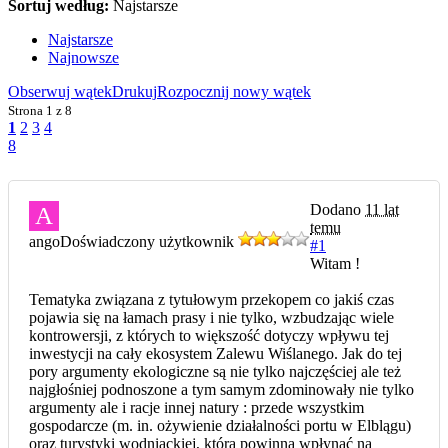
Sortuj według:
Najstarsze
Najstarsze
Najnowsze
Obserwuj wątek
Drukuj
Rozpocznij nowy wątek
Strona
1 z 8
1
2
3
4
8
Dodano
11 lat
A
temu
ango
Doświadczony użytkownik
#1
Witam !
Tematyka związana z tytułowym przekopem co jakiś czas
pojawia się na łamach prasy i nie tylko, wzbudzając wiele
kontrowersji, z których to większość dotyczy wpływu tej
inwestycji na cały ekosystem Zalewu Wiślanego. Jak do tej
pory argumenty ekologiczne są nie tylko najczęściej ale też
najgłośniej podnoszone a tym samym zdominowały nie tylko
argumenty ale i racje innej natury : przede wszystkim
gospodarcze (m. in. ożywienie działalności portu w Elblągu)
oraz turystyki wodniackiej, która powinna wpłynąć na