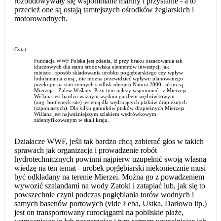
rozbudowywały się wspomniane mariny i przystanie - a to
przecież one są ostają tamtejszych ośrodków żeglarskich i
motorowodnych.
Cytat
Fundacja WWF Polska jest zdania, iż przy braku oszacowania tak
kluczowych dla stanu środowiska elementów inwestycji jak
miejsce i sposób składowania urobku pogłębiarskiego czy wpływ
lodołamania zimą , nie można przewidzieć wpływu planowanego
przekopu na stan cennych siedlisk obszaru Natura 2000, jakim są
Mierzeja i Zalew Wiślany. Przy tym należy wspomnieć, iż Mierzeja
Wiślana jest bardzo ważnym wąskim gardłem wędrówkowym
(ang. bottleneck site) jesienią dla wędrujących ptaków drapieżnych
(szponiastych). Dla kilku gatunków ptaków drapieżnych Mierzeja
Wiślana jest najważniejszym szlakiem wędrówkowym
zidentyfikowanym w skali kraju.
Działacze WWF, jeśli tak bardzo chcą zabierać głos w takich
sprawach jak organizacja i prowadzenie robót
hydrotechnicznych powinni najpierw uzupełnić swoją własną
wiedzę na ten temat - urobek pogłębiarski niekoniecznie musi
być odkładany na terenie Mierzei. Można go z powadzeniem
wywozić szalandami na wody Zatoki i zatapiać lub, jak się to
powszechnie czyni podczas pogłębiania torów wodnych i
samych basenów portowych (vide Łeba, Ustka, Darłowo itp.)
jest on transportowany rurociągami na pobliskie plaże,