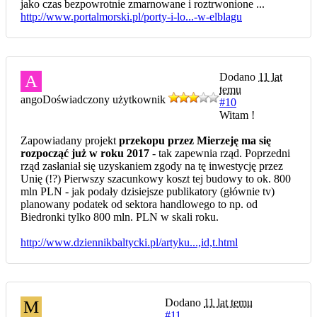
jako czas bezpowrotnie zmarnowane i roztrwonione ...
http://www.portalmorski.pl/porty-i-lo...-w-elblagu
Dodano
11 lat
A
temu
ango
Doświadczony użytkownik
#10
Witam !
Zapowiadany projekt
przekopu przez Mierzeję ma się
rozpocząć już w roku 2017
- tak zapewnia rząd. Poprzedni
rząd zasłaniał się uzyskaniem zgody na tę inwestycję przez
Unię (!?) Pierwszy szacunkowy koszt tej budowy to ok. 800
mln PLN - jak podały dzisiejsze publikatory (głównie tv)
planowany podatek od sektora handlowego to np. od
Biedronki tylko 800 mln. PLN w skali roku.
http://www.dziennikbaltycki.pl/artyku...,id,t.html
Dodano
11 lat temu
M
#11