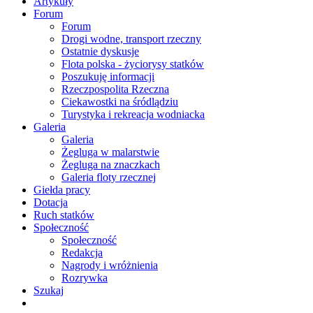
Artykuły
Forum
Forum
Drogi wodne, transport rzeczny
Ostatnie dyskusje
Flota polska - życiorysy statków
Poszukuję informacji
Rzeczpospolita Rzeczna
Ciekawostki na śródlądziu
Turystyka i rekreacja wodniacka
Galeria
Galeria
Żegluga w malarstwie
Żegluga na znaczkach
Galeria floty rzecznej
Giełda pracy
Dotacja
Ruch statków
Społeczność
Społeczność
Redakcja
Nagrody i wróżnienia
Rozrywka
Szukaj