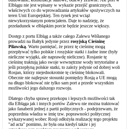
Elblągu nie jest wpisany w wykazie przejść granicznych,
właściwych co do wprowadzania artykułów spożywczych na
teren Unii Europejskiej. Ten rynek jest wciąż
niewykorzystanym potencjałem. Daje to nadzieję, że
przeładunek w elbląskim porcie będzie jeszcze większy.
Dostęp z portu Elbląg a także całego Zalewu Wiślanego
prowadzi na Bałtyk jedynie przez
rosyjską Cieśninę
Pilawską
. Warto pamiętać, że przez tę cieśninę mogą
przepływać tylko polskie i rosyjskie statki i żadne inne (były
nieliczne wyjątki, ale naprawdę nieliczne). Rosjanie tę
cieśninę traktują jako swoje wewnętrzne wody terytorialne a
jeśli przepłyną polskie statki, to zależy jedynie od dobrej woli
Rosjan, którzy niejednokrotnie tę cieśninę blokowali.
Obecnie nie najlepsze stosunki pomiędzy Rosją a UE mogą
na długo blokować nie tylko sam port a przede wszystkim
możliwości jego dalszego rozwoju.
Dlatego chyba sprawę przekopu i lepszych możliwości tak
dla Elbląga jak i innych portów Zalewu nie można traktować
jako fanaberii jednej z partii politycznych - podejrzewam, że
poprzednia władza w imię tzw. poprawności politycznej
wykazywanej wobec Rosji odłożyła realizację tego projektu
"ad acta" pomimo, że była ona kiedyś także i jej