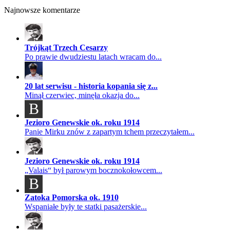
Najnowsze komentarze
Trójkąt Trzech Cesarzy
Po prawie dwudziestu latach wracam do...
20 lat serwisu - historia kopania się z...
Minął czerwiec, minęła okazja do...
B
Jezioro Genewskie ok. roku 1914
Panie Mirku znów z zapartym tchem przeczytałem...
Jezioro Genewskie ok. roku 1914
„Valais“ był parowym bocznokołowcem...
B
Zatoka Pomorska ok. 1910
Wspaniałe były te statki pasażerskie...