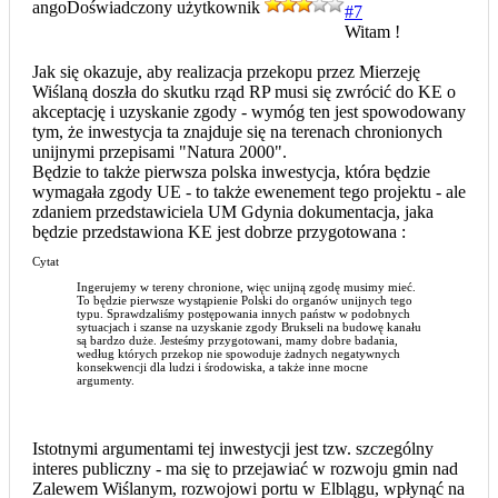
ango
Doświadczony użytkownik
#7
Witam !
Jak się okazuje, aby realizacja przekopu przez Mierzeję
Wiślaną doszła do skutku rząd RP musi się zwrócić do KE o
akceptację i uzyskanie zgody - wymóg ten jest spowodowany
tym, że inwestycja ta znajduje się na terenach chronionych
unijnymi przepisami "Natura 2000".
Będzie to także pierwsza polska inwestycja, która będzie
wymagała zgody UE - to także ewenement tego projektu - ale
zdaniem przedstawiciela UM Gdynia dokumentacja, jaka
będzie przedstawiona KE jest dobrze przygotowana :
Cytat
Ingerujemy w tereny chronione, więc unijną zgodę musimy mieć.
To będzie pierwsze wystąpienie Polski do organów unijnych tego
typu. Sprawdzaliśmy postępowania innych państw w podobnych
sytuacjach i szanse na uzyskanie zgody Brukseli na budowę kanału
są bardzo duże. Jesteśmy przygotowani, mamy dobre badania,
według których przekop nie spowoduje żadnych negatywnych
konsekwencji dla ludzi i środowiska, a także inne mocne
argumenty.
Istotnymi argumentami tej inwestycji jest tzw. szczególny
interes publiczny - ma się to przejawiać w rozwoju gmin nad
Zalewem Wiślanym, rozwojowi portu w Elblągu, wpłynąć na