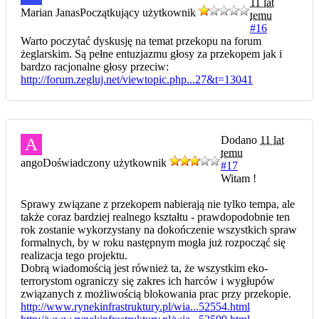
11 lat
Marian Janas
Początkujący użytkownik
temu
#16
Warto poczytać dyskusję na temat przekopu na forum
żeglarskim. Są pełne entuzjazmu głosy za przekopem jak i
bardzo racjonalne głosy przeciw:
http://forum.zegluj.net/viewtopic.php...27&t=13041
Dodano
11 lat
A
temu
ango
Doświadczony użytkownik
#17
Witam !
Sprawy związane z przekopem nabierają nie tylko tempa, ale
także coraz bardziej realnego kształtu - prawdopodobnie ten
rok zostanie wykorzystany na dokończenie wszystkich spraw
formalnych, by w roku następnym mogła już rozpocząć się
realizacja tego projektu.
Dobrą wiadomością jest również ta, że wszystkim eko-
terrorystom ograniczy się zakres ich harców i wygłupów
związanych z możliwością blokowania prac przy przekopie.
http://www.rynekinfrastruktury.pl/wia...52554.html