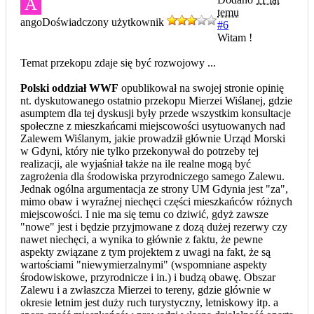
A
temu
ango
Doświadczony użytkownik
#6
Witam !
Temat przekopu zdaje się być rozwojowy ...
Polski oddział WWF
opublikował na swojej stronie opinię
nt. dyskutowanego ostatnio przekopu Mierzei Wiślanej, gdzie
asumptem dla tej dyskusji były przede wszystkim konsultacje
społeczne z mieszkańcami miejscowości usytuowanych nad
Zalewem Wiślanym, jakie prowadził głównie Urząd Morski
w Gdyni, który nie tylko przekonywał do potrzeby tej
realizacji, ale wyjaśniał także na ile realne mogą być
zagrożenia dla środowiska przyrodniczego samego Zalewu.
Jednak ogólna argumentacja ze strony UM Gdynia jest "za",
mimo obaw i wyraźnej niechęci części mieszkańców różnych
miejscowości. I nie ma się temu co dziwić, gdyż zawsze
"nowe" jest i będzie przyjmowane z dozą dużej rezerwy czy
nawet niechęci, a wynika to głównie z faktu, że pewne
aspekty związane z tym projektem z uwagi na fakt, że są
wartościami "niewymierzalnymi" (wspomniane aspekty
środowiskowe, przyrodnicze i in.) i budzą obawę. Obszar
Zalewu i a zwłaszcza Mierzei to tereny, gdzie głównie w
okresie letnim jest duży ruch turystyczny, letniskowy itp. a