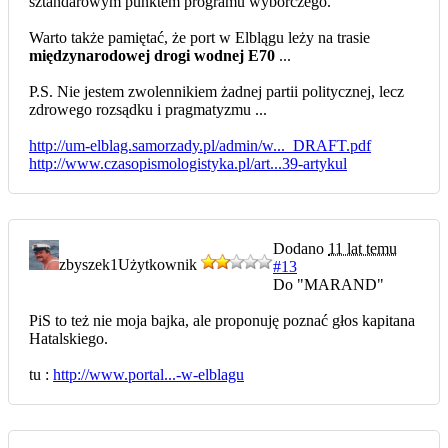
sztandarowym punktem programu wyborczego.
Warto także pamiętać, że port w Elblągu leży na trasie
międzynarodowej drogi wodnej E70
...
P.S. Nie jestem zwolennikiem żadnej partii politycznej, lecz
zdrowego rozsądku i pragmatyzmu ...
http://um-elblag.samorzady.pl/admin/w..._DRAFT.pdf
http://www.czasopismologistyka.pl/art...39-artykul
Dodano
11 lat temu
zbyszek1
Użytkownik
#13
Do "MARAND"
PiS to też nie moja bajka, ale proponuję poznać głos kapitana
Hatalskiego.
tu :
http://www.portal...-w-elblagu