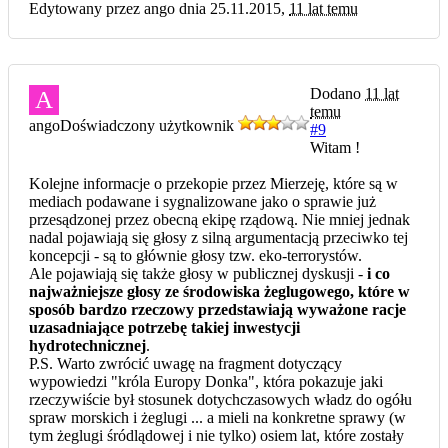
Edytowany przez ango dnia 25.11.2015,
11 lat temu
Dodano
11 lat
A
temu
ango
Doświadczony użytkownik
#9
Witam !
Kolejne informacje o przekopie przez Mierzeję, które są w
mediach podawane i sygnalizowane jako o sprawie już
przesądzonej przez obecną ekipę rządową. Nie mniej jednak
nadal pojawiają się głosy z silną argumentacją przeciwko tej
koncepcji - są to głównie głosy tzw. eko-terrorystów.
Ale pojawiają się także głosy w publicznej dyskusji -
i co
najważniejsze głosy ze środowiska żeglugowego, które w
sposób bardzo rzeczowy przedstawiają wyważone racje
uzasadniające potrzebę takiej inwestycji
hydrotechnicznej
.
P.S. Warto zwrócić uwagę na fragment dotyczący
wypowiedzi "króla Europy Donka", która pokazuje jaki
rzeczywiście był stosunek dotychczasowych władz do ogółu
spraw morskich i żeglugi ... a mieli na konkretne sprawy (w
tym żeglugi śródlądowej i nie tylko) osiem lat, które zostały