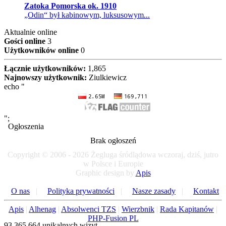
Zatoka Pomorska ok. 1910
„Odin“ był kabinowym, luksusowym...
Aktualnie online
Gości online
3
Użytkowników online
0
Łącznie użytkowników:
1,865
Najnowszy użytkownik:
Ziulkiewicz
echo "
";
Ogłoszenia
Brak ogłoszeń
Copyright © 2006 - 2026 Żegluga śródlądowa wczoraj, dziś, jutro
w Polsce i Europie
Graphic design by
Apis
O nas
|
Polityka prywatności
|
Nasze zasady
|
Kontakt
Apis
|
Alhenag
|
Absolwenci TZS
|
Wierzbnik
|
Rada Kapitanów
|
PHP-Fusion PL
93.365.664 unikalnych wizyt