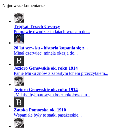
Najnowsze komentarze
Trójkąt Trzech Cesarzy
Po prawie dwudziestu latach wracam do...
20 lat serwisu - historia kopania się z...
Minął czerwiec, minęła okazja do...
B
Jezioro Genewskie ok. roku 1914
Panie Mirku znów z zapartym tchem przeczytałem...
Jezioro Genewskie ok. roku 1914
„Valais“ był parowym bocznokołowcem...
B
Zatoka Pomorska ok. 1910
Wspaniałe były te statki pasażerskie...