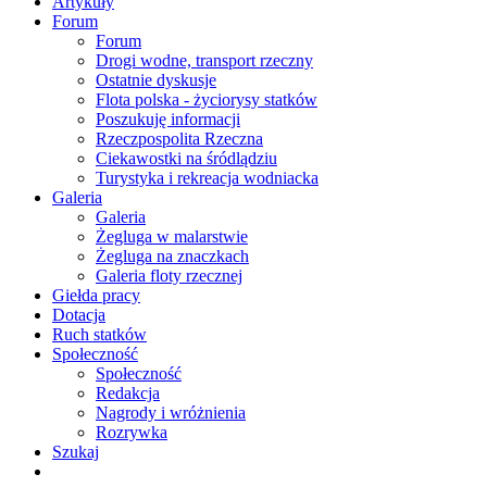
Artykuły
Forum
Forum
Drogi wodne, transport rzeczny
Ostatnie dyskusje
Flota polska - życiorysy statków
Poszukuję informacji
Rzeczpospolita Rzeczna
Ciekawostki na śródlądziu
Turystyka i rekreacja wodniacka
Galeria
Galeria
Żegluga w malarstwie
Żegluga na znaczkach
Galeria floty rzecznej
Giełda pracy
Dotacja
Ruch statków
Społeczność
Społeczność
Redakcja
Nagrody i wróżnienia
Rozrywka
Szukaj