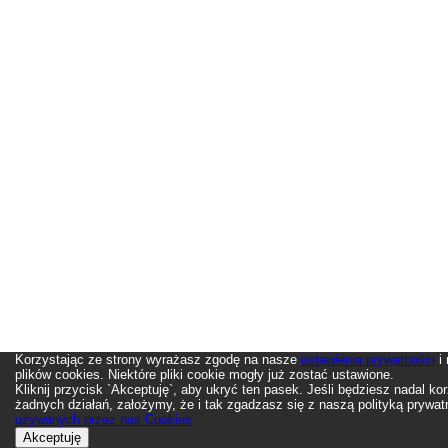
Korzystając ze strony wyrażasz zgodę na nasze
ustawienia prywatności
i
plików cookies. Niektóre pliki cookie mogły już zostać ustawione.
Kliknij przycisk `Akceptuję`, aby ukryć ten pasek. Jeśli będziesz nadal ko
żadnych działań, założymy, że i tak zgadzasz się z naszą polityką prywat
używanych przez nas Cookies
Akceptuję