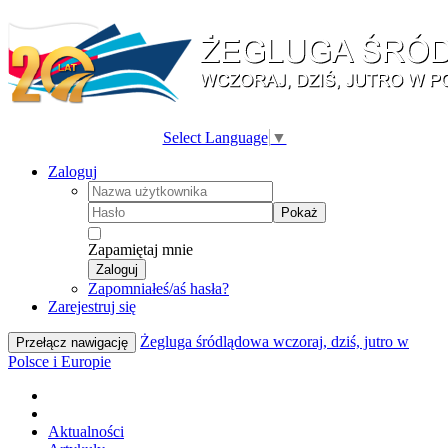
Select Language
▼
Zaloguj
Pokaż
Zapamiętaj mnie
Zaloguj
Zapomniałeś/aś hasła?
Zarejestruj się
Żegluga śródlądowa wczoraj, dziś, jutro w
Przełącz nawigację
Polsce i Europie
Aktualności