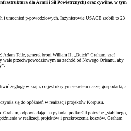
nfrastruktura dla Armii i Sił Powietrznych) oraz cywilne, w tym
nych i umocnień p-powodziowych. Inżynierowie USACE zrobili to 23
e) Adam Telle, generał broni William H. „Butch” Graham, szef
 przy wale przeciwpowodziowym na zachód od Nowego Orleanu, aby
y”.
iwić żeglugę w kraju, co jest ukrytym sekretem naszej gospodarki, a
yczyniła się do opóźnień w realizacji projektów Korpusu.
. Graham, odpowiadając na pytania, podkreślił potrzebę „stabilnego,
óźnienia w realizacji projektów i przekroczenia kosztów, Graham