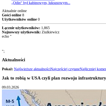
„Odin“ był kabinowym, luksusowym...
Aktualnie online
Gości online
8
Użytkowników online
0
Łącznie użytkowników:
1,865
Najnowszy użytkownik:
Ziulkiewicz
echo "
";
Aktualności
Pokaż:
Najświeższe aktualności
Najczęściej czytane
Najliczniej kom
Jak to robią w USA czyli plan rozwoju infrastruktur
09.03.2026