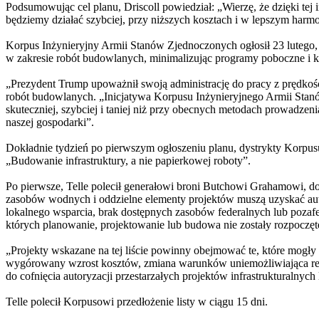
Podsumowując cel planu, Driscoll powiedział: „Wierzę, że dzięki te
będziemy działać szybciej, przy niższych kosztach i w lepszym harm
Korpus Inżynieryjny Armii Stanów Zjednoczonych ogłosił 23 lutego, 
w zakresie robót budowlanych, minimalizując programy poboczne i k
„Prezydent Trump upoważnił swoją administrację do pracy z prędkośc
robót budowlanych. „Inicjatywa Korpusu Inżynieryjnego Armii Sta
skuteczniej, szybciej i taniej niż przy obecnych metodach prowadzeni
naszej gospodarki”.
Dokładnie tydzień po pierwszym ogłoszeniu planu, dystrykty Korpus
„Budowanie infrastruktury, a nie papierkowej roboty”.
Po pierwsze, Telle polecił generałowi broni Butchowi Grahamowi, do
zasobów wodnych i oddzielne elementy projektów muszą uzyskać autor
lokalnego wsparcia, brak dostępnych zasobów federalnych lub pozafede
których planowanie, projektowanie lub budowa nie zostały rozpoczęte 
„Projekty wskazane na tej liście powinny obejmować te, które mogły 
wygórowany wzrost kosztów, zmiana warunków uniemożliwiająca reali
do cofnięcia autoryzacji przestarzałych projektów infrastrukturalny
Telle polecił Korpusowi przedłożenie listy w ciągu 15 dni.