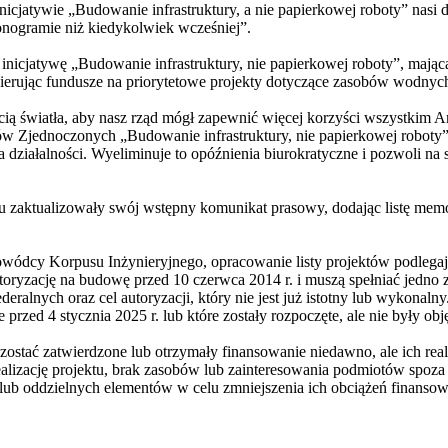
j inicjatywie „Budowanie infrastruktury, a nie papierkowej roboty” na
onogramie niż kiedykolwiek wcześniej”.
inicjatywę „Budowanie infrastruktury, nie papierkowej roboty”, mając
ierując fundusze na priorytetowe projekty dotyczące zasobów wodnych
ią światła, aby nasz rząd mógł zapewnić więcej korzyści wszystkim A
nów Zjednoczonych „Budowanie infrastruktury, nie papierkowej robo
a działalności. Wyeliminuje to opóźnienia biurokratyczne i pozwoli na
u zaktualizowały swój wstępny komunikat prasowy, dodając listę memor
wódcy Korpusu Inżynieryjnego, opracowanie listy projektów podlegając
yzację na budowę przed 10 czerwca 2014 r. i muszą spełniać jedno z 
ralnych oraz cel autoryzacji, który nie jest już istotny lub wykonalny
przed 4 stycznia 2025 r. lub które zostały rozpoczęte, ale nie były ob
zostać zatwierdzone lub otrzymały finansowanie niedawno, ale ich rea
zację projektu, brak zasobów lub zainteresowania podmiotów spoza r
ch lub oddzielnych elementów w celu zmniejszenia ich obciążeń finansow