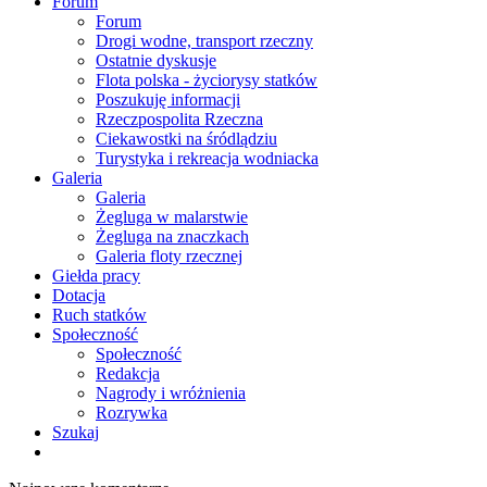
Forum
Forum
Drogi wodne, transport rzeczny
Ostatnie dyskusje
Flota polska - życiorysy statków
Poszukuję informacji
Rzeczpospolita Rzeczna
Ciekawostki na śródlądziu
Turystyka i rekreacja wodniacka
Galeria
Galeria
Żegluga w malarstwie
Żegluga na znaczkach
Galeria floty rzecznej
Giełda pracy
Dotacja
Ruch statków
Społeczność
Społeczność
Redakcja
Nagrody i wróżnienia
Rozrywka
Szukaj