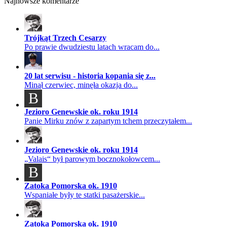
Najnowsze komentarze
Trójkąt Trzech Cesarzy
Po prawie dwudziestu latach wracam do...
20 lat serwisu - historia kopania się z...
Minął czerwiec, minęła okazja do...
B
Jezioro Genewskie ok. roku 1914
Panie Mirku znów z zapartym tchem przeczytałem...
Jezioro Genewskie ok. roku 1914
„Valais“ był parowym bocznokołowcem...
B
Zatoka Pomorska ok. 1910
Wspaniałe były te statki pasażerskie...
Zatoka Pomorska ok. 1910