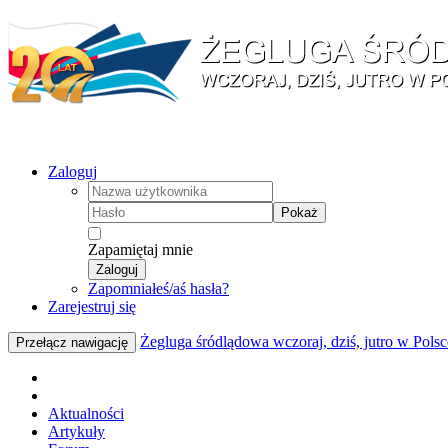
Zaloguj
Pokaż
Zapamiętaj mnie
Zaloguj
Zapomniałeś/aś hasła?
Zarejestruj się
Żegluga śródlądowa wczoraj, dziś, jutro w Polsc
Przełącz nawigację
Aktualności
Artykuły