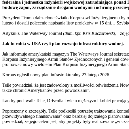
federalna i jednostka inżynierii wojskowej zatrudniająca ponad 
budowę zapór, zarządzanie drogami wodnymi i ochronę przeci
Prezydent Trump dał zielone światło Korpusowi Inżynieryjnemu by o
lutego i dostali polecenie napisania listy projektów w 15 dni… Szy
Artykuł z The Waterway Journal
(tłum. kpt. Kris Kaczorowski)
- zdję
Jak to robią w USA czyli plan rozwoju infrastruktury wodnej.
Jak informuje amerykański magazyn The Waterways Journal sekretarz 
Korpusu Inżynieryjnego Armii Stanów Zjednoczonych i generał dowo
promować nowy wieloletni Plan Korpusu Inżynieryjnego Armii Stanó
Korpus ogłosił nowy plan infrastrukturalny 23 lutego 2026.
Telle powiedział, że jest zadowolony z możliwości odwiedzenia Noweg
także chronić Amerykanów przed powodziami”.
Landry pochwalił Telle, Driscolla i wielu mężczyzn i kobiet pracując
Poproszony o szczegóły, Telle podkreślił potrzebę traktowania kontr
przewidywalnego finansowania” oraz bardziej dojrzałego planowania
powiedział, że jego celem jest, aby projekty były realizowane „w cza