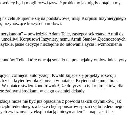
si dowódcy będą mogli rozwiązywać problemy jak nigdy dotąd, a my
ą na celu skupienie się na podstawowej misji Korpusu Inżynieryjnego
, przynoszące korzyści narodowi.
merykanom” – powiedział Adam Telle, zastępca sekretarza Armii ds.
ty” umożliwi Korpusowi Inżynieryjnemu Armii Stanów Zjednoczonych
 szybkie, jasne decyzje niezbędne do ratowania życia i wzmocnienia
andów Telle, które rzucają światło na potencjalny wpływ inicjatywy
ych cofnięciu autoryzacji. Kwalifikujące się projekty rozwoju
trzech kryteriów określonych w notatce. Kryteria obejmują brak
. W notatce stwierdzono również, że dotyczy to tylko projektów, dla
jęte żadnymi środkami w ciągu ostatniej dekady.
lizacja może nie być już opłacalna z powodu takich czynników, jak
ządu federalnego, a także chęć sponsorów spoza rządu federalnego
ych związanych z eksploatacją i utrzymaniem” – napisał Telle.