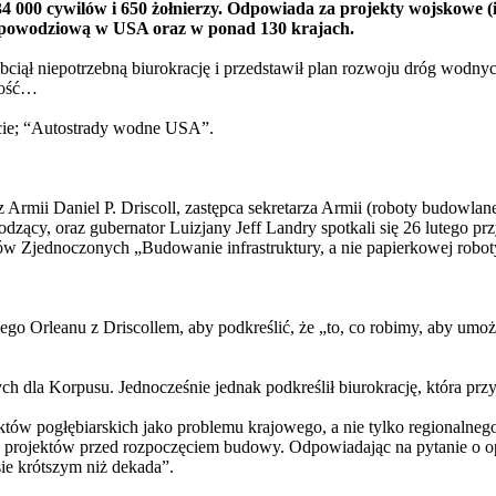
34 000 cywilów i 650 żołnierzy. Odpowiada za projekty wojskowe (i
wpowodziową w USA oraz w ponad 130 krajach.
bciął niepotrzebną biurokrację i przedstawił plan rozwoju dróg wod
bkość…
cie; “Autostrady wodne USA”.
Armii Daniel P. Driscoll, zastępca sekretarza Armii (roboty budowlan
dzący, oraz gubernator Luizjany Jeff Landry spotkali się 26 lutego
w Zjednoczonych „Budowanie infrastruktury, a nie papierkowej robot
o Orleanu z Driscollem, aby podkreślić, że „to, co robimy, aby umożl
ych dla Korpusu. Jednocześnie jednak podkreślił biurokrację, która prz
aktów pogłębiarskich jako problemu krajowego, a nie tylko regionalnego
 projektów przed rozpoczęciem budowy. Odpowiadając na pytanie o op
sie krótszym niż dekada”.