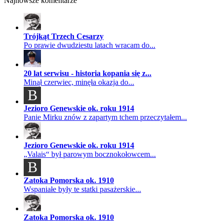
Najnowsze komentarze
Trójkąt Trzech Cesarzy
Po prawie dwudziestu latach wracam do...
20 lat serwisu - historia kopania się z...
Minął czerwiec, minęła okazja do...
B
Jezioro Genewskie ok. roku 1914
Panie Mirku znów z zapartym tchem przeczytałem...
Jezioro Genewskie ok. roku 1914
„Valais“ był parowym bocznokołowcem...
B
Zatoka Pomorska ok. 1910
Wspaniałe były te statki pasażerskie...
Zatoka Pomorska ok. 1910