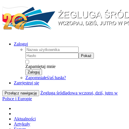
Zaloguj
Pokaż
Zapamiętaj mnie
Zaloguj
Zapomniałeś/aś hasła?
Zarejestruj się
Żegluga śródlądowa wczoraj, dziś, jutro w
Przełącz nawigację
Polsce i Europie
Aktualności
Artykuły