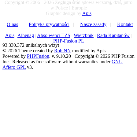
Copyright © 2006 - 2026 Żegluga śródlądowa wczoraj, dziś, jutro
w Polsce i Europie
Graphic design by
Apis
O nas
|
Polityka prywatności
|
Nasze zasady
|
Kontakt
Apis
|
Alhenag
|
Absolwenci TZS
|
Wierzbnik
|
Rada Kapitanów
|
PHP-Fusion PL
93.330.372 unikalnych wizyt
© 2026 Theme created by
RobiNN
modified by Apis
Powered by
PHPFusion
. v. 9.10.20 Copyright © 2026 PHP Fusion
Inc. Released as free software without warranties under
GNU
Affero GPL
v3.