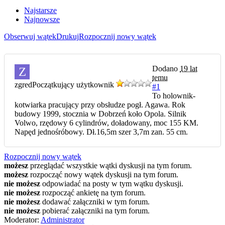
Najstarsze
Najnowsze
Obserwuj wątek
Drukuj
Rozpocznij nowy wątek
Dodano
19 lat
Z
temu
zgred
Początkujący użytkownik
#1
To holownik-
kotwiarka pracujący przy obsłudze pogł. Agawa. Rok
budowy 1999, stocznia w Dobrzeń koło Opola. Silnik
Volwo, rzędowy 6 cylindrów, doładowany, moc 155 KM.
Napęd jednośróbowy. Dł.16,5m szer 3,7m zan. 55 cm.
Rozpocznij nowy wątek
możesz
przeglądać wszystkie wątki dyskusji na tym forum.
możesz
rozpocząć nowy wątek dyskusji na tym forum.
nie możesz
odpowiadać na posty w tym wątku dyskusji.
nie możesz
rozpocząć ankietę na tym forum.
nie możesz
dodawać załączniki w tym forum.
nie możesz
pobierać załączniki na tym forum.
Moderator:
Administrator