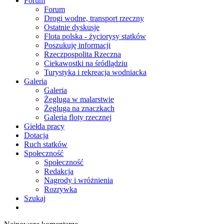
Forum
Forum
Drogi wodne, transport rzeczny
Ostatnie dyskusje
Flota polska - życiorysy statków
Poszukuję informacji
Rzeczpospolita Rzeczna
Ciekawostki na śródlądziu
Turystyka i rekreacja wodniacka
Galeria
Galeria
Żegluga w malarstwie
Żegluga na znaczkach
Galeria floty rzecznej
Giełda pracy
Dotacja
Ruch statków
Społeczność
Społeczność
Redakcja
Nagrody i wróżnienia
Rozrywka
Szukaj