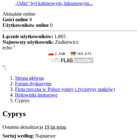
„Odin“ był kabinowym, luksusowym...
Aktualnie online
Gości online
8
Użytkowników online
0
Łącznie użytkowników:
1,865
Najnowszy użytkownik:
Ziulkiewicz
echo "
";
Strona główna
Forum dyskusyjne
Flota rzeczna w Polsce (opisy i życiorysy statków)
Holowniki motorowe
Cyprys
Cyprys
Ostatnia aktualizacja
19 lat temu
Sortuj według:
Najstarsze