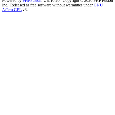
Powered by
PHPFusion
. v. 9.10.20 Copyright © 2026 PHP Fusion
Inc. Released as free software without warranties under
GNU
Affero GPL
v3.