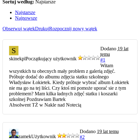
Sortuj według:
Najstarsze
Najstarsze
Najnowsze
Obserwuj wątek
Drukuj
Rozpocznij nowy wątek
Dodano
19 lat
S
temu
skinekpl
Początkujący użytkownik
#1
Witam
wszystkich tu obecnych mały problem z galerią zdjęć.
Próbuje dodać do albumu zdjęcia statku szkolnego
Władysław Łokietek. Kiedy próbuje wybrać album Łokietek
nie ma go na tej liści. Czy ktoś mi pomoże uporać sie z tym
problemem? Mam kilka ładnych zdjęć statku i koszarki
szkolnej Pozdrawiam Bartek
Absolwent TŻ w Nakle nad Notecią
Dodano
19 lat temu
zamek
Użytkownik
#2