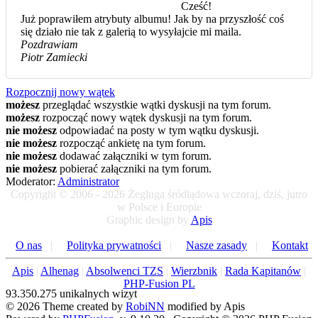
Cześć!
Już poprawiłem atrybuty albumu! Jak by na przyszłość coś
się działo nie tak z galerią to wysyłajcie mi maila.
Pozdrawiam
Piotr Zamiecki
Rozpocznij nowy wątek
możesz
przeglądać wszystkie wątki dyskusji na tym forum.
możesz
rozpocząć nowy wątek dyskusji na tym forum.
nie możesz
odpowiadać na posty w tym wątku dyskusji.
nie możesz
rozpocząć ankietę na tym forum.
nie możesz
dodawać załączniki w tym forum.
nie możesz
pobierać załączniki na tym forum.
Moderator:
Administrator
Copyright © 2006 - 2026 Żegluga śródlądowa wczoraj, dziś, jutro
w Polsce i Europie
Graphic design by
Apis
O nas
|
Polityka prywatności
|
Nasze zasady
|
Kontakt
Apis
|
Alhenag
|
Absolwenci TZS
|
Wierzbnik
|
Rada Kapitanów
|
PHP-Fusion PL
93.350.275 unikalnych wizyt
© 2026 Theme created by
RobiNN
modified by Apis