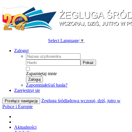
Select Language
▼
Zaloguj
Pokaż
Zapamiętaj mnie
Zaloguj
Zapomniałeś/aś hasła?
Zarejestruj się
Żegluga śródlądowa wczoraj, dziś, jutro w
Przełącz nawigację
Polsce i Europie
Aktualności