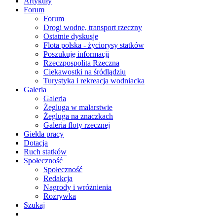
Artykuły
Forum
Forum
Drogi wodne, transport rzeczny
Ostatnie dyskusje
Flota polska - życiorysy statków
Poszukuję informacji
Rzeczpospolita Rzeczna
Ciekawostki na śródlądziu
Turystyka i rekreacja wodniacka
Galeria
Galeria
Żegluga w malarstwie
Żegluga na znaczkach
Galeria floty rzecznej
Giełda pracy
Dotacja
Ruch statków
Społeczność
Społeczność
Redakcja
Nagrody i wróżnienia
Rozrywka
Szukaj