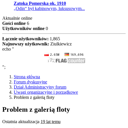
Zatoka Pomorska ok. 1910
„Odin“ był kabinowym, luksusowym...
Aktualnie online
Gości online
6
Użytkowników online
0
Łącznie użytkowników:
1,865
Najnowszy użytkownik:
Ziulkiewicz
echo "
";
Strona główna
Forum dyskusyjne
Dział Administracyjny forum
Uwagi organizacyjne i porządkowe
Problem z galerią floty
Problem z galerią floty
Ostatnia aktualizacja
19 lat temu