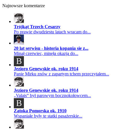
Najnowsze komentarze
Trójkąt Trzech Cesarzy
Po prawie dwudziestu latach wracam do...
20 lat serwisu - historia kopania się z...
Minął czerwiec, minęła okazja do...
B
Jezioro Genewskie ok. roku 1914
Panie Mirku znów z zapartym tchem przeczytałem...
Jezioro Genewskie ok. roku 1914
„Valais“ był parowym bocznokołowcem...
B
Zatoka Pomorska ok. 1910
Wspaniałe były te statki pasażerskie...