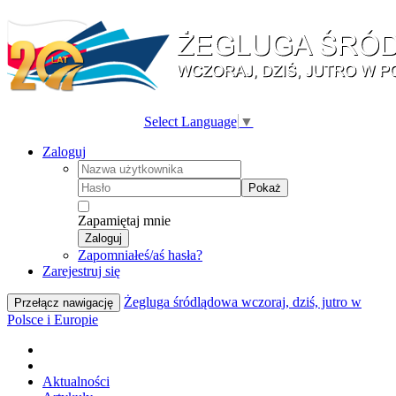
Select Language
▼
Zaloguj
Pokaż
Zapamiętaj mnie
Zaloguj
Zapomniałeś/aś hasła?
Zarejestruj się
Żegluga śródlądowa wczoraj, dziś, jutro w
Przełącz nawigację
Polsce i Europie
Aktualności