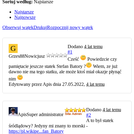
Sortuj według:
Najstarsze
Najstarsze
Najnowsze
Obserwuj wątek
Drukuj
Rozpocznij nowy wątek
Dodano
4 lat temu
G
#1
Grzes88
Nowicjusz
Cześć
Powiedzcie czy
pamiętacie jeszcze statek Stefan Batory ?
Wiem, ze już
dawno nie ma tego statku, ale może ktoś miał okazje płynąć
nim
Edytowany przez Apis dnia 27.05.2022,
4 lat temu
Dodano
4 lat temu
Apis
Super administrator
#2
A to był statek
śródlądowy? Jedyny mi znany to morski -
https://pl.wikipe...fan_Batory