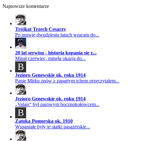
Najnowsze komentarze
Trójkąt Trzech Cesarzy
Po prawie dwudziestu latach wracam do...
20 lat serwisu - historia kopania się z...
Minął czerwiec, minęła okazja do...
B
Jezioro Genewskie ok. roku 1914
Panie Mirku znów z zapartym tchem przeczytałem...
Jezioro Genewskie ok. roku 1914
„Valais“ był parowym bocznokołowcem...
B
Zatoka Pomorska ok. 1910
Wspaniałe były te statki pasażerskie...