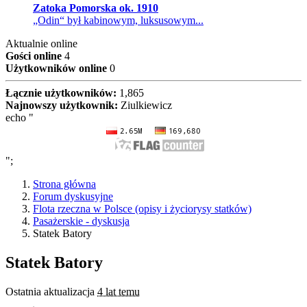
Zatoka Pomorska ok. 1910
„Odin“ był kabinowym, luksusowym...
Aktualnie online
Gości online
4
Użytkowników online
0
Łącznie użytkowników:
1,865
Najnowszy użytkownik:
Ziulkiewicz
echo "
";
Strona główna
Forum dyskusyjne
Flota rzeczna w Polsce (opisy i życiorysy statków)
Pasażerskie - dyskusja
Statek Batory
Statek Batory
Ostatnia aktualizacja
4 lat temu