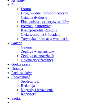
Artykuły
Forum
Forum
Drogi wodne, transport rzeczny
Ostatnie dyskusje
Flota polska - życiorysy statków
Poszukuję informacji
Rzeczpospolita Rzeczna
Ciekawostki na śródlądziu
Turystyka i rekreacja wodniacka
Galeria
Galeria
Żegluga w malarstwie
Żegluga na znaczkach
Galeria floty rzecznej
Giełda pracy
Dotacja
Ruch statków
Społeczność
Społeczność
Redakcja
Nagrody i wróżnienia
Rozrywka
Szukaj