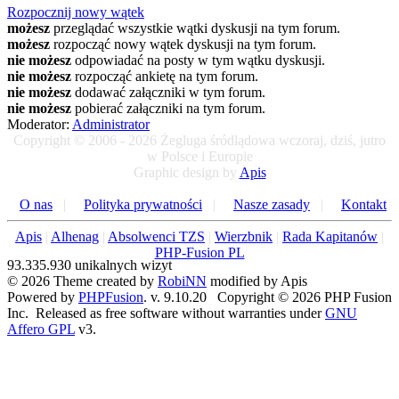
Rozpocznij nowy wątek
możesz
przeglądać wszystkie wątki dyskusji na tym forum.
możesz
rozpocząć nowy wątek dyskusji na tym forum.
nie możesz
odpowiadać na posty w tym wątku dyskusji.
nie możesz
rozpocząć ankietę na tym forum.
nie możesz
dodawać załączniki w tym forum.
nie możesz
pobierać załączniki na tym forum.
Moderator:
Administrator
Copyright © 2006 - 2026 Żegluga śródlądowa wczoraj, dziś, jutro
w Polsce i Europie
Graphic design by
Apis
O nas
|
Polityka prywatności
|
Nasze zasady
|
Kontakt
Apis
|
Alhenag
|
Absolwenci TZS
|
Wierzbnik
|
Rada Kapitanów
|
PHP-Fusion PL
93.335.930 unikalnych wizyt
© 2026 Theme created by
RobiNN
modified by Apis
Powered by
PHPFusion
. v. 9.10.20 Copyright © 2026 PHP Fusion
Inc. Released as free software without warranties under
GNU
Affero GPL
v3.