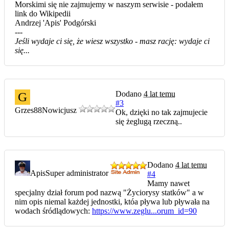
Morskimi się nie zajmujemy w naszym serwisie - podałem
link do Wikipedii
Andrzej 'Apis' Podgórski
---
Jeśli wydaje ci się, że wiesz wszystko - masz rację: wydaje ci
się...
Dodano
4 lat temu
G
#3
Grzes88
Nowicjusz
Ok, dzięki no tak zajmujecie
się żeglugą rzeczną..
Dodano
4 lat temu
Apis
Super administrator
#4
Mamy nawet
specjalny dział forum pod nazwą "Życiorysy statków" a w
nim opis niemal każdej jednostki, któa pływa lub pływała na
wodach śródlądowych:
https://www.zeglu...orum_id=90