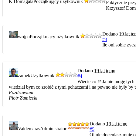
K Domagala
Początkujący użytkownik
Faktycznie prz
Krzysztof Dom
Dodano
19 lat t
wojpa
Początkujący użytkownik
#3
Ile oni sobie zycz
Dodano
19 lat temu
zamek
Użytkownik
#4
Wiecie co !? Ja nie mogę tych 
wiedział bym co zrobić z tymi pchaczami i na pewno nie były by to
Pozdrawiam
Piotr Zamiecki
Dodano
19 lat temu
Valdemaras
Administrator
#5
Oj nie doceniasz mnie o