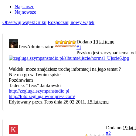
Najstarsze
Najnowsze
Obserwuj wątek
Drukuj
Rozpocznij nowy wątek
Dodano
19 lat temu
Teos
Administrator
#1
Przykro jest zaczynać temat od
Waldek, może znajdziesz trochę informacji na jego temat ?
Nie ma go w Twoim spisie.
Pozdrawiam
Tadeusz "Teos" Jankowski
http://zegluga.szympanstudio.pl
http://fotoizegluga.wordpress.com/
Edytowany przez Teos dnia 26.02.2011,
15 lat temu
Dodano
19 lat
K
#2