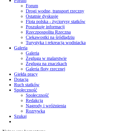
Forum
Forum
Drogi wodne, transport rzeczny
Ostatnie dyskusje
Flota polska - życiorysy statków
Poszukuję informacji
Rzeczpospolita Rzeczna
Ciekawostki na śródlądziu
Turystyka i rekreacja wodniacka
Galeria
Galeria
Żegluga w malarstwie
Żegluga na znaczkach
Galeria floty rzecznej
Giełda pracy
Dotacja
Ruch statków
Społeczność
Społeczność
Redakcja
Nagrody i wróżnienia
Rozrywka
Szukaj