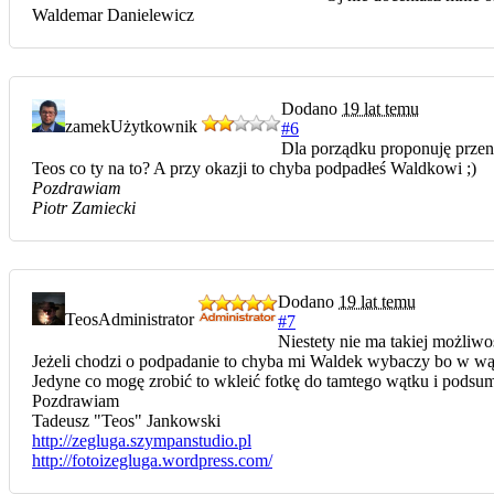
Waldemar Danielewicz
Dodano
19 lat temu
zamek
Użytkownik
#6
Dla porządku proponuję przen
Teos co ty na to? A przy okazji to chyba podpadłeś Waldkowi ;)
Pozdrawiam
Piotr Zamiecki
Dodano
19 lat temu
Teos
Administrator
#7
Niestety nie ma takiej możliwo
Jeżeli chodzi o podpadanie to chyba mi Waldek wybaczy bo w wąt
Jedyne co mogę zrobić to wkleić fotkę do tamtego wątku i podsu
Pozdrawiam
Tadeusz "Teos" Jankowski
http://zegluga.szympanstudio.pl
http://fotoizegluga.wordpress.com/