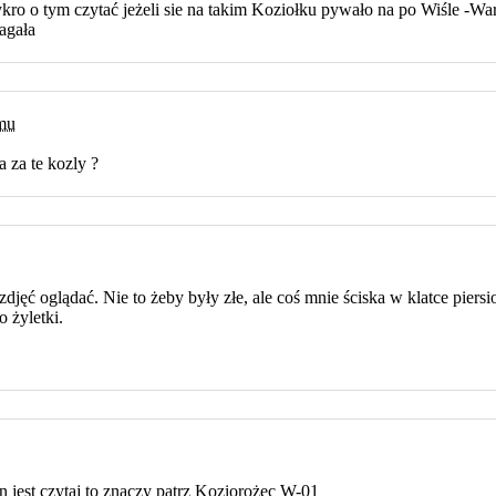
ykro o tym czytać jeżeli sie na takim Koziołku pywało na po Wiśle -W
agała
emu
a za te kozly ?
zdjęć oglądać. Nie to żeby były złe, ale coś mnie ściska w klatce piers
 żyletki.
n jest czytaj to znaczy patrz Koziorożec W-01