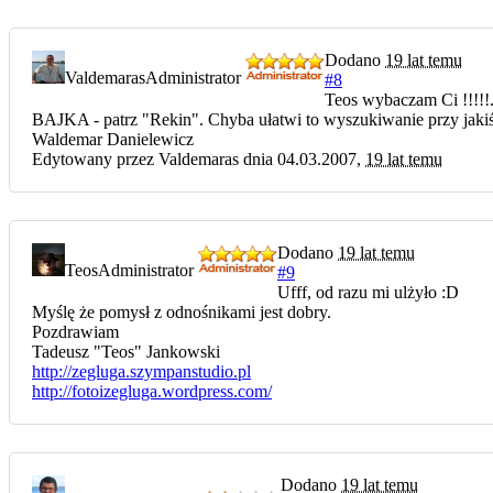
Dodano
19 lat temu
Valdemaras
Administrator
#8
Teos wybaczam Ci !!!!!.
BAJKA - patrz "Rekin". Chyba ułatwi to wyszukiwanie przy jakiś 
Waldemar Danielewicz
Edytowany przez Valdemaras dnia 04.03.2007,
19 lat temu
Dodano
19 lat temu
Teos
Administrator
#9
Ufff, od razu mi ulżyło :D
Myślę że pomysł z odnośnikami jest dobry.
Pozdrawiam
Tadeusz "Teos" Jankowski
http://zegluga.szympanstudio.pl
http://fotoizegluga.wordpress.com/
Dodano
19 lat temu