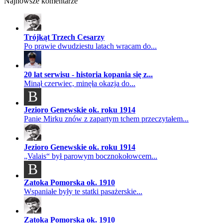
Najnowsze komentarze
Trójkąt Trzech Cesarzy
Po prawie dwudziestu latach wracam do...
20 lat serwisu - historia kopania się z...
Minął czerwiec, minęła okazja do...
B
Jezioro Genewskie ok. roku 1914
Panie Mirku znów z zapartym tchem przeczytałem...
Jezioro Genewskie ok. roku 1914
„Valais“ był parowym bocznokołowcem...
B
Zatoka Pomorska ok. 1910
Wspaniałe były te statki pasażerskie...
Zatoka Pomorska ok. 1910