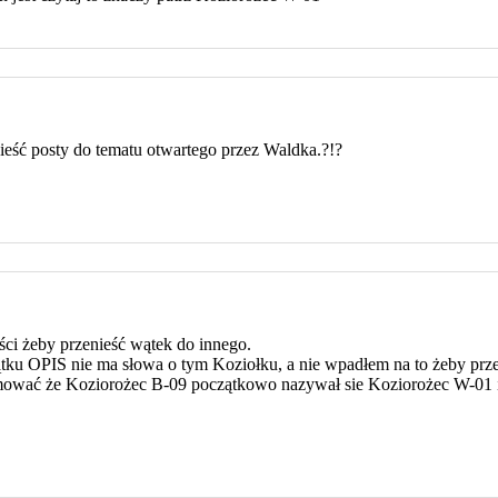
ieść posty do tematu otwartego przez Waldka.?!?
ści żeby przenieść wątek do innego.
ku OPIS nie ma słowa o tym Koziołku, a nie wpadłem na to żeby przegl
mować że Koziorożec B-09 początkowo nazywał sie Koziorożec W-01 i 