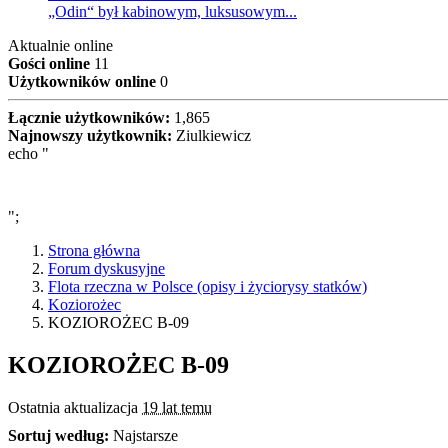
„Odin“ był kabinowym, luksusowym...
Aktualnie online
Gości online
11
Użytkowników online
0
Łącznie użytkowników:
1,865
Najnowszy użytkownik:
Ziulkiewicz
echo "
";
Strona główna
Forum dyskusyjne
Flota rzeczna w Polsce (opisy i życiorysy statków)
Koziorożec
KOZIOROŻEC B-09
KOZIOROŻEC B-09
Ostatnia aktualizacja
19 lat temu
Sortuj według:
Najstarsze