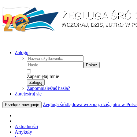
Zaloguj
Pokaż
Zapamiętaj mnie
Zaloguj
Zapomniałeś/aś hasła?
Zarejestruj się
Żegluga śródlądowa wczoraj, dziś, jutro w Polsc
Przełącz nawigację
Aktualności
Artykuły