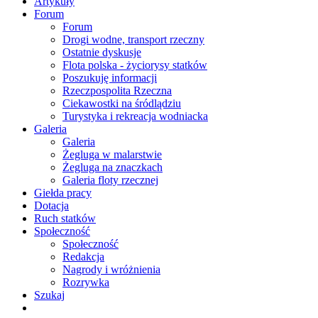
Artykuły
Forum
Forum
Drogi wodne, transport rzeczny
Ostatnie dyskusje
Flota polska - życiorysy statków
Poszukuję informacji
Rzeczpospolita Rzeczna
Ciekawostki na śródlądziu
Turystyka i rekreacja wodniacka
Galeria
Galeria
Żegluga w malarstwie
Żegluga na znaczkach
Galeria floty rzecznej
Giełda pracy
Dotacja
Ruch statków
Społeczność
Społeczność
Redakcja
Nagrody i wróżnienia
Rozrywka
Szukaj