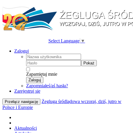
Select Language
▼
Zaloguj
Pokaż
Zapamiętaj mnie
Zaloguj
Zapomniałeś/aś hasła?
Zarejestruj się
Żegluga śródlądowa wczoraj, dziś, jutro w
Przełącz nawigację
Polsce i Europie
Aktualności