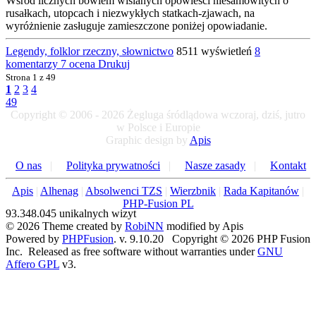
Wśród licznych bowiem wiślanych opowieści niesamowitych o
rusałkach, utopcach i niezwykłych statkach-zjawach, na
wyróżnienie zasługuje zamieszczone poniżej opowiadanie.
Legendy, folklor rzeczny, słownictwo
8511 wyświetleń
8
komentarzy
7 ocena
Drukuj
Strona
1 z 49
1
2
3
4
49
Copyright © 2006 - 2026 Żegluga śródlądowa wczoraj, dziś, jutro
w Polsce i Europie
Graphic design by
Apis
O nas
|
Polityka prywatności
|
Nasze zasady
|
Kontakt
Apis
|
Alhenag
|
Absolwenci TZS
|
Wierzbnik
|
Rada Kapitanów
|
PHP-Fusion PL
93.348.045 unikalnych wizyt
© 2026 Theme created by
RobiNN
modified by Apis
Powered by
PHPFusion
. v. 9.10.20 Copyright © 2026 PHP Fusion
Inc. Released as free software without warranties under
GNU
Affero GPL
v3.