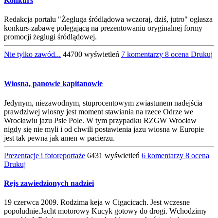
Konkurs
Redakcja portalu "Żegluga śródlądowa wczoraj, dziś, jutro" ogłasza
konkurs-zabawę polegającą na prezentowaniu oryginalnej formy
promocji żeglugi śródlądowej.
Nie tylko zawód...
44700 wyświetleń
7 komentarzy
8 ocena
Drukuj
Wiosna, panowie kapitanowie
Jedynym, niezawodnym, stuprocentowym zwiastunem nadejścia
prawdziwej wiosny jest moment stawiania na rzece Odrze we
Wrocławiu jazu Psie Pole. W tym przypadku RZGW Wrocław
nigdy się nie myli i od chwili postawienia jazu wiosna w Europie
jest tak pewna jak amen w pacierzu.
Prezentacje i fotoreportaże
6431 wyświetleń
6 komentarzy
8 ocena
Drukuj
Rejs zawiedzionych nadziei
19 czerwca 2009. Rodzima keja w Cigacicach. Jest wczesne
popołudnie.Jacht motorowy Kucyk gotowy do drogi. Wchodzimy