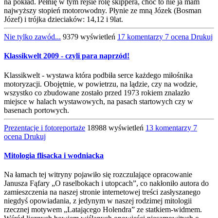
na pokład. Pełnię w tym rejsie rolę skippera, choć to nie ja mam
najwyższy stopień motorowodny. Płynie ze mną Józek (Bosman
Józef) i trójka dzieciaków: 14,12 i 9lat.
Nie tylko zawód...
9379 wyświetleń
17 komentarzy
7 ocena
Drukuj
Klassikwelt 2009 - czyli para naprzód!
Klassikwelt - wystawa która podbiła serce każdego miłośnika
motoryzacji. Obojętnie, w powietrzu, na lądzie, czy na wodzie,
wszystko co zbudowane zostało przed 1973 rokiem znalazło
miejsce w halach wystawowych, na pasach startowych czy w
basenach portowych.
Prezentacje i fotoreportaże
18988 wyświetleń
13 komentarzy
7
ocena
Drukuj
Mitologia flisacka i wodniacka
Na łamach tej witryny pojawiło się rozczulające opracowanie
Janusza Fąfary „O raselbokach i utopcach”, co nakłoniło autora do
zamieszczenia na naszej stronie internetowej treści zasłyszanego
niegdyś opowiadania, z jedynym w naszej rodzimej mitologii
rzecznej motywem „Latającego Holendra” ze statkiem-widmem.