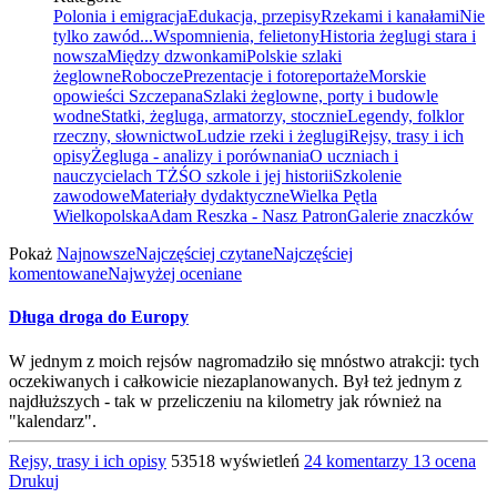
Polonia i emigracja
Edukacja, przepisy
Rzekami i kanałami
Nie
tylko zawód...
Wspomnienia, felietony
Historia żeglugi stara i
nowsza
Między dzwonkami
Polskie szlaki
żeglowne
Robocze
Prezentacje i fotoreportaże
Morskie
opowieści Szczepana
Szlaki żeglowne, porty i budowle
wodne
Statki, żegluga, armatorzy, stocznie
Legendy, folklor
rzeczny, słownictwo
Ludzie rzeki i żeglugi
Rejsy, trasy i ich
opisy
Żegluga - analizy i porównania
O uczniach i
nauczycielach TŻŚ
O szkole i jej historii
Szkolenie
zawodowe
Materiały dydaktyczne
Wielka Pętla
Wielkopolska
Adam Reszka - Nasz Patron
Galerie znaczków
Pokaż
Najnowsze
Najczęściej czytane
Najczęściej
komentowane
Najwyżej oceniane
Długa droga do Europy
W jednym z moich rejsów nagromadziło się mnóstwo atrakcji: tych
oczekiwanych i całkowicie niezaplanowanych. Był też jednym z
najdłuższych - tak w przeliczeniu na kilometry jak również na
"kalendarz".
Rejsy, trasy i ich opisy
53518 wyświetleń
24 komentarzy
13 ocena
Drukuj