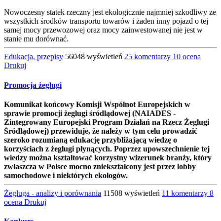
Nowoczesny statek rzeczny jest ekologicznie najmniej szkodliwy ze
wszystkich środków transportu towarów i żaden inny pojazd o tej
samej mocy przewozowej oraz mocy zainwestowanej nie jest w
stanie mu dorównać.
Edukacja, przepisy
56048 wyświetleń
25 komentarzy
10 ocena
Drukuj
Promocja żeglugi
Komunikat końcowy Komisji Wspólnot Europejskich w
sprawie promocji żeglugi śródlądowej (NAIADES -
Zintegrowany Europejski Program Działań na Rzecz Żeglugi
Śródlądowej) przewiduje, że należy w tym celu prowadzić
szeroko rozumianą edukację przybliżającą wiedzę o
korzyściach z żeglugi płynących. Poprzez upowszechnienie tej
wiedzy można kształtować korzystny wizerunek branży, który
zwłaszcza w Polsce mocno zniekształcony jest przez lobby
samochodowe i niektórych ekologów.
Żegluga - analizy i porównania
11508 wyświetleń
11 komentarzy
8
ocena
Drukuj