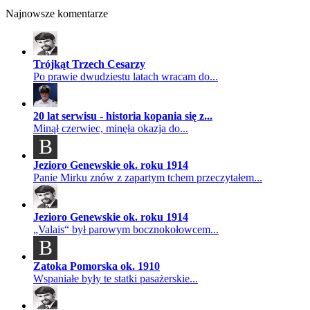
Najnowsze komentarze
Trójkąt Trzech Cesarzy
Po prawie dwudziestu latach wracam do...
20 lat serwisu - historia kopania się z...
Minął czerwiec, minęła okazja do...
B
Jezioro Genewskie ok. roku 1914
Panie Mirku znów z zapartym tchem przeczytałem...
Jezioro Genewskie ok. roku 1914
„Valais“ był parowym bocznokołowcem...
B
Zatoka Pomorska ok. 1910
Wspaniałe były te statki pasażerskie...