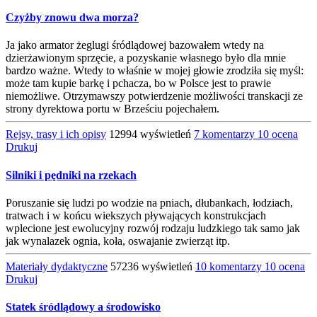
Czyżby znowu dwa morza?
Ja jako armator żeglugi śródlądowej bazowałem wtedy na
dzierżawionym sprzęcie, a pozyskanie własnego było dla mnie
bardzo ważne. Wtedy to właśnie w mojej głowie zrodziła się myśl:
może tam kupie barkę i pchacza, bo w Polsce jest to prawie
niemożliwe. Otrzymawszy potwierdzenie możliwości transkacji ze
strony dyrektowa portu w Brześciu pojechałem.
Rejsy, trasy i ich opisy
12994 wyświetleń
7 komentarzy
10 ocena
Drukuj
Silniki i pędniki na rzekach
Poruszanie się ludzi po wodzie na pniach, dłubankach, łodziach,
tratwach i w końcu wiekszych pływających konstrukcjach
wplecione jest ewolucyjny rozwój rodzaju ludzkiego tak samo jak
jak wynalazek ognia, koła, oswajanie zwierząt itp.
Materiały dydaktyczne
57236 wyświetleń
10 komentarzy
10 ocena
Drukuj
Statek śródlądowy a środowisko