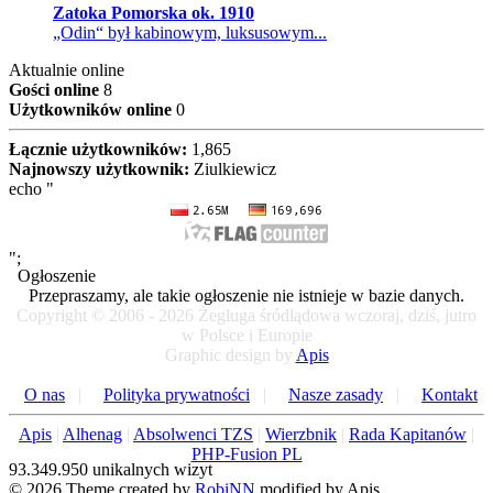
Zatoka Pomorska ok. 1910
„Odin“ był kabinowym, luksusowym...
Aktualnie online
Gości online
8
Użytkowników online
0
Łącznie użytkowników:
1,865
Najnowszy użytkownik:
Ziulkiewicz
echo "
";
Ogłoszenie
Przepraszamy, ale takie ogłoszenie nie istnieje w bazie danych.
Copyright © 2006 - 2026 Żegluga śródlądowa wczoraj, dziś, jutro
w Polsce i Europie
Graphic design by
Apis
O nas
|
Polityka prywatności
|
Nasze zasady
|
Kontakt
Apis
|
Alhenag
|
Absolwenci TZS
|
Wierzbnik
|
Rada Kapitanów
|
PHP-Fusion PL
93.349.950 unikalnych wizyt
© 2026 Theme created by
RobiNN
modified by Apis