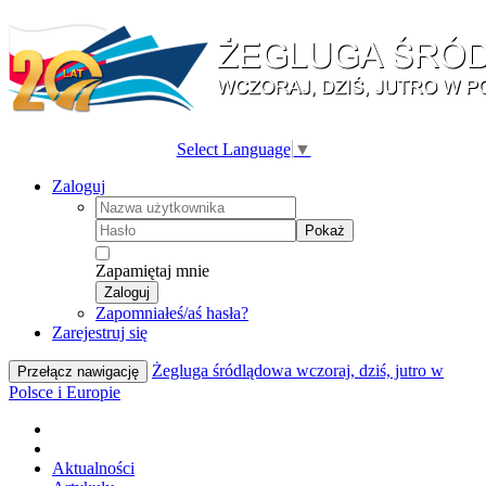
Select Language
▼
Zaloguj
Pokaż
Zapamiętaj mnie
Zaloguj
Zapomniałeś/aś hasła?
Zarejestruj się
Żegluga śródlądowa wczoraj, dziś, jutro w
Przełącz nawigację
Polsce i Europie
Aktualności