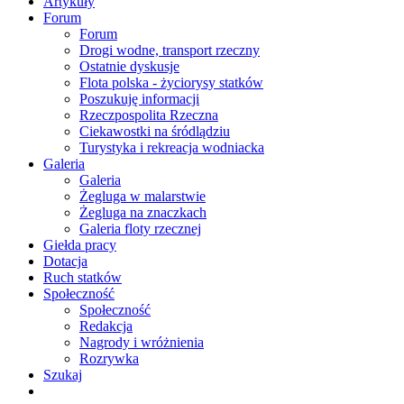
Artykuły
Forum
Forum
Drogi wodne, transport rzeczny
Ostatnie dyskusje
Flota polska - życiorysy statków
Poszukuję informacji
Rzeczpospolita Rzeczna
Ciekawostki na śródlądziu
Turystyka i rekreacja wodniacka
Galeria
Galeria
Żegluga w malarstwie
Żegluga na znaczkach
Galeria floty rzecznej
Giełda pracy
Dotacja
Ruch statków
Społeczność
Społeczność
Redakcja
Nagrody i wróżnienia
Rozrywka
Szukaj