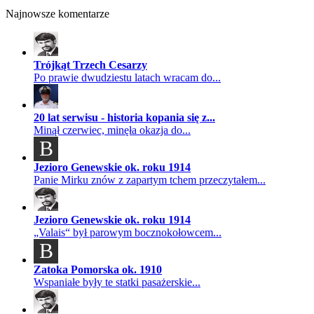
Najnowsze komentarze
Trójkąt Trzech Cesarzy
Po prawie dwudziestu latach wracam do...
20 lat serwisu - historia kopania się z...
Minął czerwiec, minęła okazja do...
B
Jezioro Genewskie ok. roku 1914
Panie Mirku znów z zapartym tchem przeczytałem...
Jezioro Genewskie ok. roku 1914
„Valais“ był parowym bocznokołowcem...
B
Zatoka Pomorska ok. 1910
Wspaniałe były te statki pasażerskie...