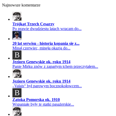
Najnowsze komentarze
Trójkąt Trzech Cesarzy
Po prawie dwudziestu latach wracam do...
20 lat serwisu - historia kopania się z...
Minął czerwiec, minęła okazja do...
B
Jezioro Genewskie ok. roku 1914
Panie Mirku znów z zapartym tchem przeczytałem...
Jezioro Genewskie ok. roku 1914
„Valais“ był parowym bocznokołowcem...
B
Zatoka Pomorska ok. 1910
Wspaniałe były te statki pasażerskie...