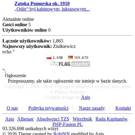
Zatoka Pomorska ok. 1910
„Odin“ był kabinowym, luksusowym...
Aktualnie online
Gości online
5
Użytkowników online
0
Łącznie użytkowników:
1,865
Najnowszy użytkownik:
Ziulkiewicz
echo "
";
Ogłoszenie
Przepraszamy, ale takie ogłoszenie nie istnieje w bazie danych.
Copyright © 2006 - 2026 Żegluga śródlądowa wczoraj, dziś, jutro
w Polsce i Europie
Graphic design by
Apis
O nas
|
Polityka prywatności
|
Nasze zasady
|
Kontakt
Apis
|
Alhenag
|
Absolwenci TZS
|
Wierzbnik
|
Rada Kapitanów
|
PHP-Fusion PL
93.326.698 unikalnych wizyt
© 2026 Theme created by
RobiNN
modified by Apis