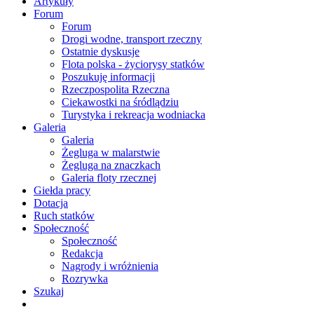
Artykuły
Forum
Forum
Drogi wodne, transport rzeczny
Ostatnie dyskusje
Flota polska - życiorysy statków
Poszukuję informacji
Rzeczpospolita Rzeczna
Ciekawostki na śródlądziu
Turystyka i rekreacja wodniacka
Galeria
Galeria
Żegluga w malarstwie
Żegluga na znaczkach
Galeria floty rzecznej
Giełda pracy
Dotacja
Ruch statków
Społeczność
Społeczność
Redakcja
Nagrody i wróżnienia
Rozrywka
Szukaj