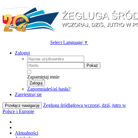
Select Language
▼
Zaloguj
Pokaż
Zapamiętaj mnie
Zaloguj
Zapomniałeś/aś hasła?
Zarejestruj się
Żegluga śródlądowa wczoraj, dziś, jutro w
Przełącz nawigację
Polsce i Europie
Aktualności