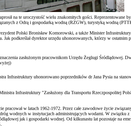
prosił na te uroczystość wielu znakomitych gości. Reprezentowane był
i związanych z Odrą i gospodarką wodną (RZGW), turystyką wodną (PT
zydent Polski Bronisław Komorowski, a także Minister Infrastruktur
. Jak podkreślał dyrektor urzędu uhonorowanych, którzy w ostatnim pię
dznaczenia zasłużonym pracownikom Urzędu Żeglugi Śródlądowej. Dw
wyżej)
tra Infrastruktury uhonorowano poprzedników dr Jana Pysia na stan
nistra Infrastruktury "Zasłużony dla Transportu Rzeczpospolitej Pol
dzie pracował w latach 1962-1972. Przez całe zawodowe życie związany
ds. dróg wodnych w instytucjach administrujących wodami. W związku 
lądowej jak i gospodarki wodnej. Od kilkunastu lat pozostaje na emery
.