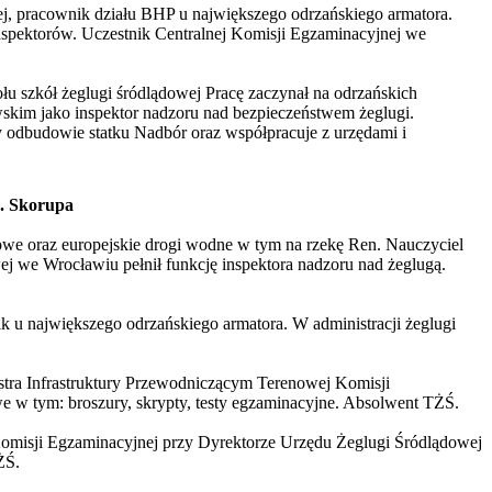
ej, pracownik działu BHP u największego odrzańskiego armatora.
inspektorów. Uczestnik Centralnej Komisji Egzaminacyjnej we
łu szkół żeglugi śródlądowej Pracę zaczynał na odrzańskich
kim jako inspektor nadzoru nad bezpieczeństwem żeglugi.
y odbudowie statku Nadbór oraz współpracuje z urzędami i
A. Skorupa
jowe oraz europejskie drogi wodne w tym na rzekę Ren. Nauczyciel
 we Wrocławiu pełnił funkcję inspektora nadzoru nad żeglugą.
ik u największego odrzańskiego armatora. W administracji żeglugi
tra Infrastruktury Przewodniczącym Terenowej Komisji
 w tym: broszury, skrypty, testy egzaminacyjne. Absolwent TŻŚ.
omisji Egzaminacyjnej przy Dyrektorze Urzędu Żeglugi Śródlądowej
ŻŚ.