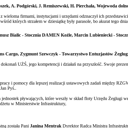
oszek, A. Podgórski, J. Remiszewski, H. Pierchała, Wojewoda doln
 wieloma firmami, instytucjami i urzędami odznaczył ich przedstawi
d których strzałem w dziesiątkę były parasole, bo akurat tego dnia t
Janusz Bialic - Stocznia DAMEN Koźle, Marcin Lubieniecki - St
rans Cargo, Zygmunt Szewczyk - Towarzystwo Entuzjastów Żeglu
 i dokonań UŻŚ, jego kompetencji i działań na przyszłość. Swoje prez
racy i pomocy dla lepszej realizacji ustawowych zadań między RZGW 
Jan Pyś..
dnostek pływających, które weszły w skład floty Urzędu Żeglugi we 
etu w Ministerstwie Infrastruktury,
stną została Pani
Janina Mentrak
Dyrektor Radca Ministra Infrastruk