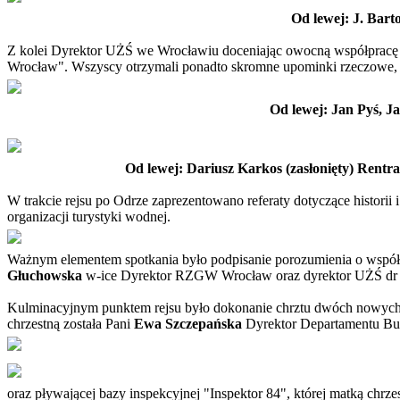
Od lewej: J. Bart
Z kolei Dyrektor UŻŚ we Wrocławiu doceniając owocną współpracę z
Wrocław". Wszyscy otrzymali ponadto skromne upominki rzeczowe, wśró
Od lewej: Jan Pyś, 
Od lewej: Dariusz Karkos (zasłonięty) Rent
W trakcie rejsu po Odrze zaprezentowano referaty dotyczące historii
organizacji turystyki wodnej.
Ważnym elementem spotkania było podpisanie porozumienia o współp
Głuchowska
w-ice Dyrektor RZGW Wrocław oraz dyrektor UŻŚ dr 
Kulminacyjnym punktem rejsu było dokonanie chrztu dwóch nowych je
chrzestną została Pani
Ewa Szczepańska
Dyrektor Departamentu Budż
oraz pływającej bazy inspekcyjnej "Inspektor 84", której matką chrze