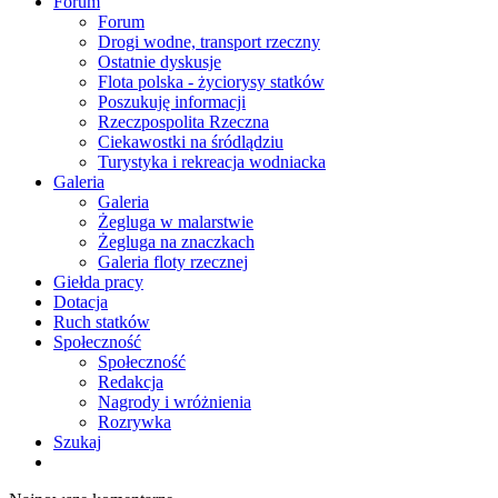
Forum
Forum
Drogi wodne, transport rzeczny
Ostatnie dyskusje
Flota polska - życiorysy statków
Poszukuję informacji
Rzeczpospolita Rzeczna
Ciekawostki na śródlądziu
Turystyka i rekreacja wodniacka
Galeria
Galeria
Żegluga w malarstwie
Żegluga na znaczkach
Galeria floty rzecznej
Giełda pracy
Dotacja
Ruch statków
Społeczność
Społeczność
Redakcja
Nagrody i wróżnienia
Rozrywka
Szukaj