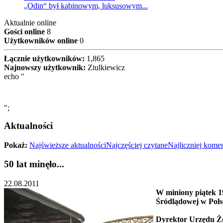
„Odin“ był kabinowym, luksusowym...
Aktualnie online
Gości online
8
Użytkowników online
0
Łącznie użytkowników:
1,865
Najnowszy użytkownik:
Ziulkiewicz
echo "
";
Aktualności
Pokaż:
Najświeższe aktualności
Najczęściej czytane
Najliczniej kom
50 lat minęło...
22.08.2011
W miniony piątek 1
Śródlądowej w Polsc
Dyrektor Urzędu Żeg