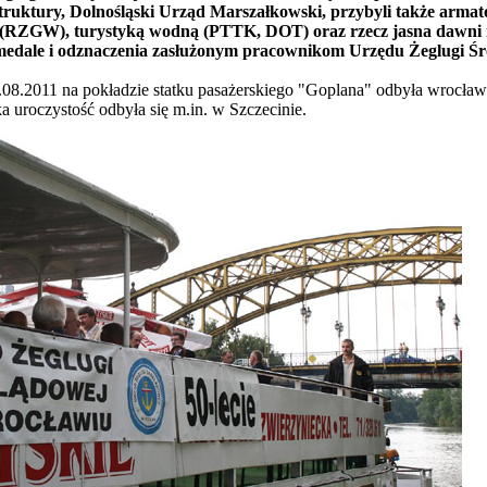
truktury, Dolnośląski Urząd Marszałkowski, przybyli także armator
(RZGW), turystyką wodną (PTTK, DOT) oraz rzecz jasna dawni i
medale i odznaczenia zasłużonym pracownikom Urzędu Żeglugi Śr
.08.2011 na pokładzie statku pasażerskiego "Goplana" odbyła wrocław
a uroczystość odbyła się m.in. w Szczecinie.