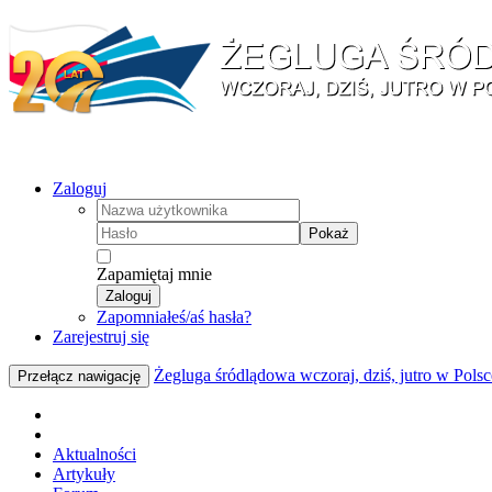
Zaloguj
Pokaż
Zapamiętaj mnie
Zaloguj
Zapomniałeś/aś hasła?
Zarejestruj się
Żegluga śródlądowa wczoraj, dziś, jutro w Polsc
Przełącz nawigację
Aktualności
Artykuły