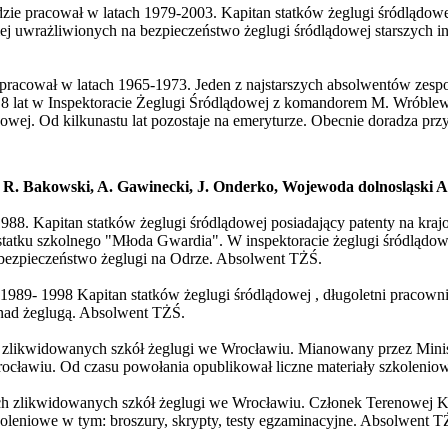
ędzie pracował w latach 1979-2003. Kapitan statków żeglugi śródlądow
ziej uwrażliwionych na bezpieczeństwo żeglugi śródlądowej starszych 
 pracował w latach 1965-1973. Jeden z najstarszych absolwentów zespo
 lat w Inspektoracie Żeglugi Śródlądowej z komandorem M. Wróblews
wej. Od kilkunastu lat pozostaje na emeryturze. Obecnie doradza prz
 R. Bakowski, A. Gawinecki, J. Onderko, Wojewoda dolnosląski 
1988. Kapitan statków żeglugi śródlądowej posiadający patenty na kra
tku szkolnego "Młoda Gwardia". W inspektoracie żeglugi śródlądowej
 bezpieczeństwo żeglugi na Odrze. Absolwent TŻŚ.
 1989- 1998 Kapitan statków żeglugi śródlądowej , długoletni pracown
nad żeglugą. Absolwent TŻŚ.
 zlikwidowanych szkół żeglugi we Wrocławiu. Mianowany przez Minis
ławiu. Od czasu powołania opublikował liczne materiały szkoleniowe
h zlikwidowanych szkół żeglugi we Wrocławiu. Członek Terenowej K
oleniowe w tym: broszury, skrypty, testy egzaminacyjne. Absolwent T