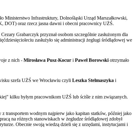
o Ministerstwo Infrastruktury, Dolnośląski Urząd Marszałkowski,
TK, DOT) oraz rzecz jasna dawni i obecni pracownicy UŻŚ.
y Cezary Grabarczyk przyznał osobom szczególnie zasłużonym dla
ćdziesięcioleciu zasłużyło się administracji żeglugi śródlądowej we
oje z nich -
Mirosława Pusz-Kocur
i
Paweł Borowski
otrzymało
owisku szefa UŻŚ we Wrocławiu czyli
Leszka Stelmaszyka
i
skiej" kilku byłym pracownikom UŻŚ lub ściśle z nim związanych.
 z transportem wodnym najpierw jako kapitan statków, później jako
z pracą na różnych stanowiskach w żegludze śródlądowej zdobył
turze. Obecnie swoją wiedzą dzieli się z urzędami, instytucjami i