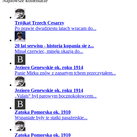
Najnowsze komentarze
Trójkąt Trzech Cesarzy
Po prawie dwudziestu latach wracam do...
20 lat serwisu - historia kopania się z...
Minął czerwiec, minęła okazja do...
B
Jezioro Genewskie ok. roku 1914
Panie Mirku znów z zapartym tchem przeczytałem...
Jezioro Genewskie ok. roku 1914
„Valais“ był parowym bocznokołowcem...
B
Zatoka Pomorska ok. 1910
Wspaniałe były te statki pasażerskie...
Zatoka Pomorska ok. 1910