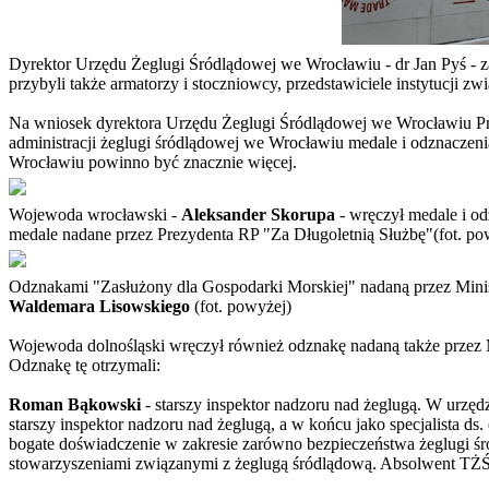
Dyrektor Urzędu Żeglugi Śródlądowej we Wrocławiu - dr Jan Pyś - za
przybyli także armatorzy i stoczniowcy, przedstawiciele instytucj
Na wniosek dyrektora Urzędu Żeglugi Śródlądowej we Wrocławiu Pre
administracji żeglugi śródlądowej we Wrocławiu medale i odznaczenia
Wrocławiu powinno być znacznie więcej.
Wojewoda wrocławski -
Aleksander Skorupa
- wręczył medale i o
medale nadane przez Prezydenta RP "Za Długoletnią Służbę"(fot. po
Odznakami "Zasłużony dla Gospodarki Morskiej" nadaną przez Minis
Waldemara Lisowskiego
(fot. powyżej)
Wojewoda dolnośląski wręczył również odznakę nadaną także przez Mi
Odznakę tę otrzymali:
Roman Bąkowski
- starszy inspektor nadzoru nad żeglugą. W urzę
starszy inspektor nadzoru nad żeglugą, a w końcu jako specjalista 
bogate doświadczenie w zakresie zarówno bezpieczeństwa żeglugi śród
stowarzyszeniami związanymi z żeglugą śródlądową. Absolwent TŻŚ