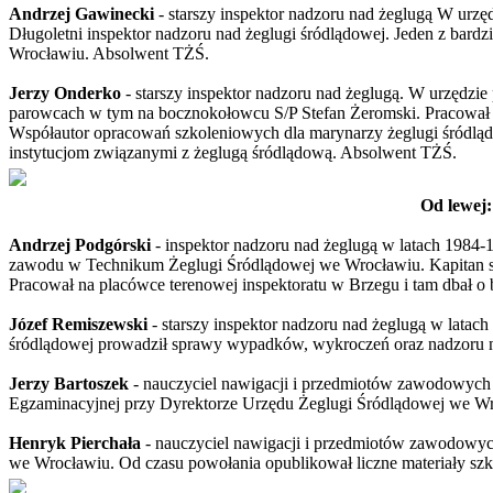
Andrzej Gawinecki
- starszy inspektor nadzoru nad żeglugą W urz
Długoletni inspektor nadzoru nad żeglugi śródlądowej. Jeden z bard
Wrocławiu. Absolwent TŻŚ.
Jerzy Onderko
- starszy inspektor nadzoru nad żeglugą. W urzędzie
parowcach w tym na bocznokołowcu S/P Stefan Żeromski. Pracował 8
Współautor opracowań szkoleniowych dla marynarzy żeglugi śródlądo
instytucjom związanymi z żeglugą śródlądową. Absolwent TŻŚ.
Od lewej:
Andrzej Podgórski
- inspektor nadzoru nad żeglugą w latach 1984-
zawodu w Technikum Żeglugi Śródlądowej we Wrocławiu. Kapitan sta
Pracował na placówce terenowej inspektoratu w Brzegu i tam dbał o
Józef Remiszewski
- starszy inspektor nadzoru nad żeglugą w latach
śródlądowej prowadził sprawy wypadków, wykroczeń oraz nadzoru 
Jerzy Bartoszek
- nauczyciel nawigacji i przedmiotów zawodowych
Egzaminacyjnej przy Dyrektorze Urzędu Żeglugi Śródlądowej we Wroc
Henryk Pierchała
- nauczyciel nawigacji i przedmiotów zawodowyc
we Wrocławiu. Od czasu powołania opublikował liczne materiały szk