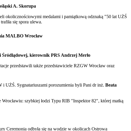
ośląski A. Skorupa
cieli okolicznościowymi medalami i pamiątkową odznaką "50 lat UŻŚ
rafiła się spora ulewa.
ocznia MALBO Wrocław
gi Śródlądowej, kierownik PRS Andrzej Merło
entacje przedstawili także przedstawiciele RZGW Wrocław oraz
i UŻŚ. Sygnatariuszami porozumienia byli Pani dr inż.
Beata
Wrocławiu: szybkiej łodzi Typu RIB "Inspektor 82", której matką
tury Ceremonia odbyła się na wodzie w okolicach Ostrowa