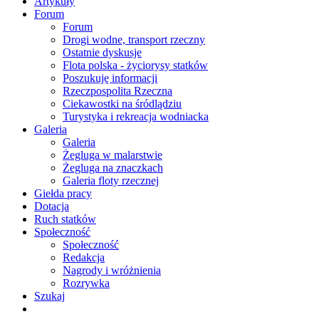
Artykuły
Forum
Forum
Drogi wodne, transport rzeczny
Ostatnie dyskusje
Flota polska - życiorysy statków
Poszukuję informacji
Rzeczpospolita Rzeczna
Ciekawostki na śródlądziu
Turystyka i rekreacja wodniacka
Galeria
Galeria
Żegluga w malarstwie
Żegluga na znaczkach
Galeria floty rzecznej
Giełda pracy
Dotacja
Ruch statków
Społeczność
Społeczność
Redakcja
Nagrody i wróżnienia
Rozrywka
Szukaj