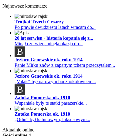
Najnowsze komentarze
Trójkąt Trzech Cesarzy
Po prawie dwudziestu latach wracam do...
20 lat serwisu - historia kopania się z...
Minął czerwiec, minęła okazja do...
B
Jezioro Genewskie ok. roku 1914
Panie Mirku znów z zapartym tchem przeczytałem...
Jezioro Genewskie ok. roku 1914
„Valais“ był parowym bocznokołowcem...
B
Zatoka Pomorska ok. 1910
Wspaniałe były te statki pasażerskie...
Zatoka Pomorska ok. 1910
„Odin“ był kabinowym, luksusowym...
Aktualnie online
Gości online
4