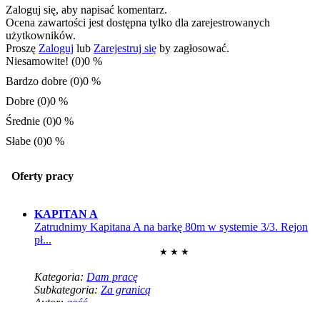
Zaloguj się, aby napisać komentarz.
Ocena zawartości jest dostępna tylko dla zarejestrowanych
użytkowników.
Proszę
Zaloguj
lub
Zarejestruj się
by zagłosować.
Niesamowite! (0)
0 %
Bardzo dobre (0)
0 %
Dobre (0)
0 %
Średnie (0)
0 %
Słabe (0)
0 %
Oferty pracy
KAPITAN A
Zatrudnimy Kapitana A na barkę 80m w systemie 3/3. Rejon
pł...
★ ★ ★
Kategoria:
Dam pracę
Subkategoria:
Za granicą
Autor:
gość
Dam prace w żegludze śródlądowej