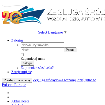
Select Language
▼
Zaloguj
Pokaż
Zapamiętaj mnie
Zaloguj
Zapomniałeś/aś hasła?
Zarejestruj się
Żegluga śródlądowa wczoraj, dziś, jutro w
Przełącz nawigację
Polsce i Europie
Aktualności