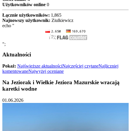
Użytkowników online
0
Łącznie użytkowników:
1,865
Najnowszy użytkownik:
Ziulkiewicz
echo "
";
Aktualności
Pokaż:
Najświeższe aktualności
Najczęściej czytane
Najliczniej
komentowane
Najwyżej oceniane
Na Jeziorak i Wielkie Jeziora Mazurskie wracają
karetki wodne
01.06.2026