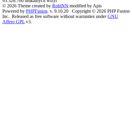
93.326.700 unikalnych wizyt
jedne...
© 2026 Theme created by
RobiNN
modified by Apis
★ ★ ★
Powered by
PHPFusion
. v. 9.10.20 Copyright © 2026 PHP Fusion
Inc. Released as free software without warranties under
GNU
Kategoria:
Dam pracę
Affero GPL
v3.
Subkategoria:
Za granicą
Autor:
gość
Sternik
Witam. Zatrudnię sternika na barkę 70m od około połowy si...
★ ★ ★
Kategoria:
Dam pracę
Subkategoria:
W kraju
Autor:
gość
Praca
Witam potrzebny Sternik -Bosman na zastępstwo na 3-4 tyg
na ...
★ ★ ★
Kategoria:
Dam pracę
Subkategoria:
Za granicą
Autor:
gość