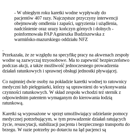
- W ubiegłym roku karetki wodne wypływały do
pacjentów 407 razy. Najczęstsze przyczyny interwencji
obejmowały omdlenia i zapaści, ugryzienia i użądlenia,
nadciśnienie oraz urazy kończyn górnych i dolnych -
poinformowała PAP Agnieszka Budziszewska z
warmińsko-mazurskiego oddziału NFZ
.
Przekazała, że ze względu na specyfikę pracy na akwenach zespoły
wodne są zazwyczaj trzyosobowe. Ma to zapewnić bezpieczeństwo
podczas akcji, a także możliwość jednoczesnego prowadzenia
działań ratunkowych i sprawnej obsługi jednostki pływającej.
Co najmniej dwie osoby na pokładzie karetki wodnej to ratownicy
medyczni lub pielęgniarki, którzy są uprawnieni do wykonywania
czynności ratunkowych. W skład zespołu wchodzi też sternik z
odpowiednim patentem wymaganym do kierowania łodzią
ratunkową.
Karetki są wyposażone w sprzęt umożliwiający udzielanie pomocy
medycznej potrzebującym, w tym prowadzenie działań ratujących
życie, resuscytacji, stabilizacji pacjenta i bezpiecznego transportu do
brzegu. W razie potrzeby po dotarciu na ląd pacjenci są