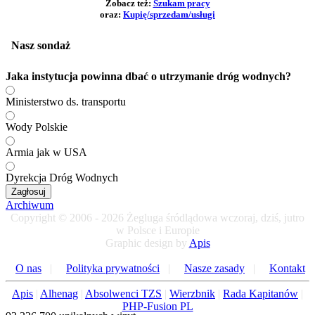
Zobacz też:
Szukam pracy
Zatrudnie marynarzy i sternikow z doswiadczeniem, na
oraz:
Kupię/sprzedam/usługi
tankowce ...
★ ★ ★
Nasz sondaż
Kategoria:
Dam pracę
Subkategoria:
Za granicą
Jaka instytucja powinna dbać o utrzymanie dróg wodnych?
Autor:
gość
KAPITAN A
Ministerstwo ds. transportu
Zatrudnię Kapitana A na barkę 82m NOWY SILNIK
SCANIA 2025r ...
Wody Polskie
★ ★ ★
Armia jak w USA
Kategoria:
Dam pracę
Subkategoria:
Za granicą
Dyrekcja Dróg Wodnych
Autor:
gość
Zagłosuj
KAPITAN A
Archiwum
Zatrudnię Kapitana na barkę 80m. System zmianowy jeden
Copyright © 2006 - 2026 Żegluga śródlądowa wczoraj, dziś, jutro
do je...
w Polsce i Europie
★ ★ ★
Graphic design by
Apis
Kategoria:
Dam pracę
O nas
|
Polityka prywatności
|
Nasze zasady
|
Kontakt
Subkategoria:
Za granicą
Autor:
gość
Apis
|
Alhenag
|
Absolwenci TZS
|
Wierzbnik
|
Rada Kapitanów
|
KAPITAN A
PHP-Fusion PL
Szukamy Kapitana na barkę 80m. System zmianowy jeden do