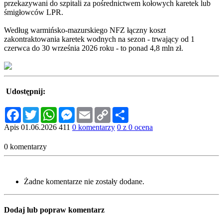
przekazywani do szpitali za pośrednictwem kołowych karetek lub
śmigłowców LPR.
Według warmińsko-mazurskiego NFZ łączny koszt
zakontraktowania karetek wodnych na sezon - trwający od 1
czerwca do 30 września 2026 roku - to ponad 4,8 mln zł.
Udostępnij:
Facebook
Twitter
WhatsApp
Messenger
Email
Copy
Share
Link
Apis
01.06.2026
411
0 komentarzy
0 z 0 ocena
0 komentarzy
Żadne komentarze nie zostały dodane.
Dodaj lub popraw komentarz