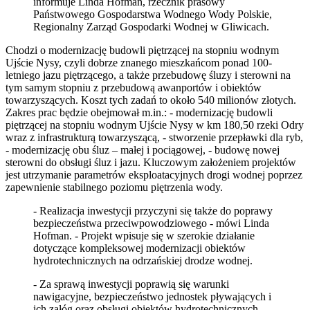
informuje Linda Hofman, rzecznik prasowy
Państwowego Gospodarstwa Wodnego Wody Polskie,
Regionalny Zarząd Gospodarki Wodnej w Gliwicach.
Chodzi o modernizację budowli piętrzącej na stopniu wodnym
Ujście Nysy, czyli dobrze znanego mieszkańcom ponad 100-
letniego jazu piętrzącego, a także przebudowę śluzy i sterowni na
tym samym stopniu z przebudową awanportów i obiektów
towarzyszących. Koszt tych zadań to około 540 milionów złotych.
Zakres prac będzie obejmował m.in.: - modernizację budowli
piętrzącej na stopniu wodnym Ujście Nysy w km 180,50 rzeki Odry
wraz z infrastrukturą towarzyszącą, - stworzenie przepławki dla ryb,
- modernizację obu śluz – małej i pociągowej, - budowę nowej
sterowni do obsługi śluz i jazu. Kluczowym założeniem projektów
jest utrzymanie parametrów eksploatacyjnych drogi wodnej poprzez
zapewnienie stabilnego poziomu piętrzenia wody.
- Realizacja inwestycji przyczyni się także do poprawy
bezpieczeństwa przeciwpowodziowego - mówi Linda
Hofman. - Projekt wpisuje się w szerokie działanie
dotyczące kompleksowej modernizacji obiektów
hydrotechnicznych na odrzańskiej drodze wodnej.
- Za sprawą inwestycji poprawią się warunki
nawigacyjne, bezpieczeństwo jednostek pływających i
ich załóg oraz obsługi obiektów hydrotechnicznych –