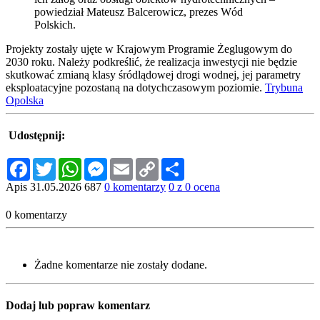
powiedział Mateusz Balcerowicz, prezes Wód
Polskich.
Projekty zostały ujęte w Krajowym Programie Żeglugowym do
2030 roku. Należy podkreślić, że realizacja inwestycji nie będzie
skutkować zmianą klasy śródlądowej drogi wodnej, jej parametry
eksploatacyjne pozostaną na dotychczasowym poziomie.
Trybuna
Opolska
Udostępnij:
Facebook
Twitter
WhatsApp
Messenger
Email
Copy
Share
Link
Apis
31.05.2026
687
0 komentarzy
0 z 0 ocena
0 komentarzy
Żadne komentarze nie zostały dodane.
Dodaj lub popraw komentarz