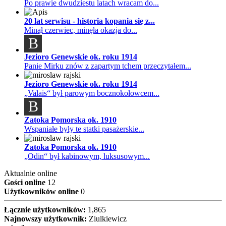
Po prawie dwudziestu latach wracam do...
20 lat serwisu - historia kopania się z...
Minął czerwiec, minęła okazja do...
B
Jezioro Genewskie ok. roku 1914
Panie Mirku znów z zapartym tchem przeczytałem...
Jezioro Genewskie ok. roku 1914
„Valais“ był parowym bocznokołowcem...
B
Zatoka Pomorska ok. 1910
Wspaniałe były te statki pasażerskie...
Zatoka Pomorska ok. 1910
„Odin“ był kabinowym, luksusowym...
Aktualnie online
Gości online
12
Użytkowników online
0
Łącznie użytkowników:
1,865
Najnowszy użytkownik:
Ziulkiewicz