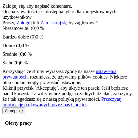
Zaloguj się, aby napisać komentarz.
Ocena zawartości jest dostępna tylko dla zarejestrowanych
użytkowników.
Proszę
Zaloguj
lub
Zarejestruj się
by zagłosować.
Niesamowite! (0)
0 %
Bardzo dobre (0)
0 %
Dobre (0)
0 %
Średnie (0)
0 %
Słabe (0)
0 %
Korzystając ze strony wyrażasz zgodę na nasze
ustawienia
prywatności
i rozumiesz, że używamy plików cookies. Niektóre
pliki cookie mogły już zostać ustawione.
Kliknij przycisk `Akceptuję`, aby ukryć ten pasek. Jeśli będziesz
nadal korzystać z witryny bez podjęcia żadnych działań, założymy,
że i tak zgadzasz się z naszą polityką prywatności.
Przeczytaj
informacje o używanych przez nas Cookies
Akceptuję
Oferty pracy