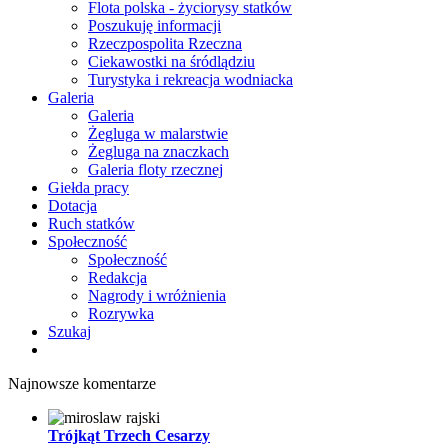
Flota polska - życiorysy statków
Poszukuję informacji
Rzeczpospolita Rzeczna
Ciekawostki na śródlądziu
Turystyka i rekreacja wodniacka
Galeria
Galeria
Żegluga w malarstwie
Żegluga na znaczkach
Galeria floty rzecznej
Giełda pracy
Dotacja
Ruch statków
Społeczność
Społeczność
Redakcja
Nagrody i wróżnienia
Rozrywka
Szukaj
Najnowsze komentarze
Trójkąt Trzech Cesarzy