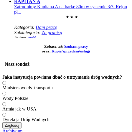
KAPITAN A
Zatrudnimy Kapitana A na barkę 80m w systemie 3/3. Rejon
pł...
★ ★ ★
Kategoria:
Dam pracę
Subkategoria:
Za granicą
Autor:
gość
Dam prace w żegludze śródlądowej
Zobacz też:
Szukam pracy
Zatrudnie marynarzy i sternikow z doswiadczeniem, na
oraz:
Kupię/sprzedam/usługi
tankowce ...
★ ★ ★
Nasz sondaż
Kategoria:
Dam pracę
Subkategoria:
Za granicą
Jaka instytucja powinna dbać o utrzymanie dróg wodnych?
Autor:
gość
KAPITAN A
Ministerstwo ds. transportu
Zatrudnię Kapitana A na barkę 82m NOWY SILNIK
SCANIA 2025r ...
Wody Polskie
★ ★ ★
Armia jak w USA
Kategoria:
Dam pracę
Subkategoria:
Za granicą
Dyrekcja Dróg Wodnych
Autor:
gość
Zagłosuj
KAPITAN A
Archiwum