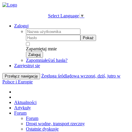
Select Language
▼
Zaloguj
Pokaż
Zapamiętaj mnie
Zaloguj
Zapomniałeś/aś hasła?
Zarejestruj się
Żegluga śródlądowa wczoraj, dziś, jutro w
Przełącz nawigację
Polsce i Europie
Aktualności
Artykuły
Forum
Forum
Drogi wodne, transport rzeczny
Ostatnie dyskusje