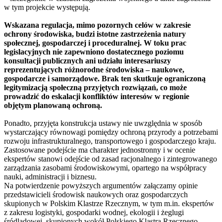
w tym projekcie występują.
Wskazana regulacja, mimo pozornych celów w zakresie
ochrony środowiska, budzi istotne zastrzeżenia natury
społecznej, gospodarczej i proceduralnej. W toku prac
legislacyjnych nie zapewniono dostatecznego poziomu
konsultacji publicznych ani udziału interesariuszy
reprezentujących różnorodne środowiska – naukowe,
gospodarcze i samorządowe. Brak ten skutkuje ograniczoną
legitymizacją społeczną przyjętych rozwiązań, co może
prowadzić do eskalacji konfliktów interesów w regionie
objętym planowaną ochroną.
Ponadto, przyjęta konstrukcja ustawy nie uwzględnia w sposób
wystarczający równowagi pomiędzy ochroną przyrody a potrzebami
rozwoju infrastrukturalnego, transportowego i gospodarczego kraju.
Zastosowane podejście ma charakter jednostronny i w ocenie
ekspertów stanowi odejście od zasad racjonalnego i zintegrowanego
zarządzania zasobami środowiskowymi, opartego na współpracy
nauki, administracji i biznesu.
Na potwierdzenie powyższych argumentów załączamy opinie
przedstawicieli środowisk naukowych oraz gospodarczych
skupionych w Polskim Klastrze Rzecznym, w tym m.in. ekspertów
z zakresu logistyki, gospodarki wodnej, ekologii i żeglugi
śródlądowej, skupionych wokół Polskiego Klastra Rzecznego.