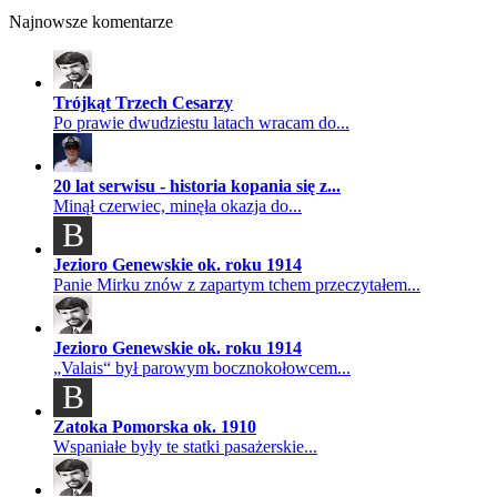
Najnowsze komentarze
Trójkąt Trzech Cesarzy
Po prawie dwudziestu latach wracam do...
20 lat serwisu - historia kopania się z...
Minął czerwiec, minęła okazja do...
B
Jezioro Genewskie ok. roku 1914
Panie Mirku znów z zapartym tchem przeczytałem...
Jezioro Genewskie ok. roku 1914
„Valais“ był parowym bocznokołowcem...
B
Zatoka Pomorska ok. 1910
Wspaniałe były te statki pasażerskie...