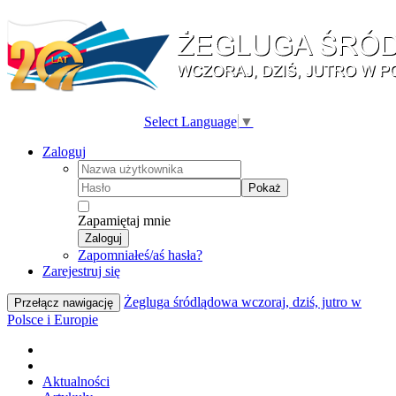
Select Language
▼
Zaloguj
Pokaż
Zapamiętaj mnie
Zaloguj
Zapomniałeś/aś hasła?
Zarejestruj się
Żegluga śródlądowa wczoraj, dziś, jutro w
Przełącz nawigację
Polsce i Europie
Aktualności