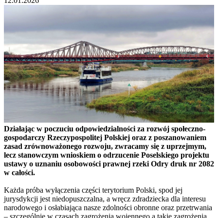
12.01.2026
Działając w poczuciu odpowiedzialności za rozwój społeczno-
gospodarczy Rzeczypospolitej Polskiej oraz z poszanowaniem
zasad zrównoważonego rozwoju, zwracamy się z uprzejmym,
lecz stanowczym wnioskiem o odrzucenie Poselskiego projektu
ustawy o uznaniu osobowości prawnej rzeki Odry druk nr 2082
w całości.
Każda próba wyłączenia części terytorium Polski, spod jej
jurysdykcji jest niedopuszczalna, a wręcz zdradziecka dla interesu
narodowego i osłabiająca nasze zdolności obronne oraz przetrwania
– szczególnie w czasach zagrożenia wojennego a takie zagrożenia