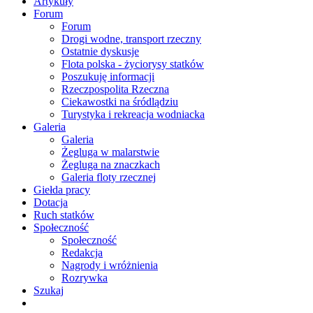
Artykuły
Forum
Forum
Drogi wodne, transport rzeczny
Ostatnie dyskusje
Flota polska - życiorysy statków
Poszukuję informacji
Rzeczpospolita Rzeczna
Ciekawostki na śródlądziu
Turystyka i rekreacja wodniacka
Galeria
Galeria
Żegluga w malarstwie
Żegluga na znaczkach
Galeria floty rzecznej
Giełda pracy
Dotacja
Ruch statków
Społeczność
Społeczność
Redakcja
Nagrody i wróżnienia
Rozrywka
Szukaj