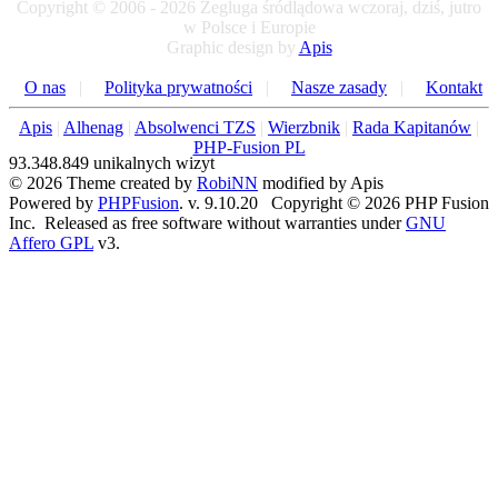
Copyright © 2006 - 2026 Żegluga śródlądowa wczoraj, dziś, jutro
SCANIA 2025r ...
w Polsce i Europie
★ ★ ★
Graphic design by
Apis
Kategoria:
Dam pracę
O nas
|
Polityka prywatności
|
Nasze zasady
|
Kontakt
Subkategoria:
Za granicą
Autor:
gość
Apis
|
Alhenag
|
Absolwenci TZS
|
Wierzbnik
|
Rada Kapitanów
|
KAPITAN A
PHP-Fusion PL
Zatrudnię Kapitana na barkę 80m. System zmianowy jeden
93.348.849 unikalnych wizyt
do je...
© 2026 Theme created by
RobiNN
modified by Apis
★ ★ ★
Powered by
PHPFusion
. v. 9.10.20 Copyright © 2026 PHP Fusion
Inc. Released as free software without warranties under
GNU
Kategoria:
Dam pracę
Affero GPL
v3.
Subkategoria:
Za granicą
Autor:
gość