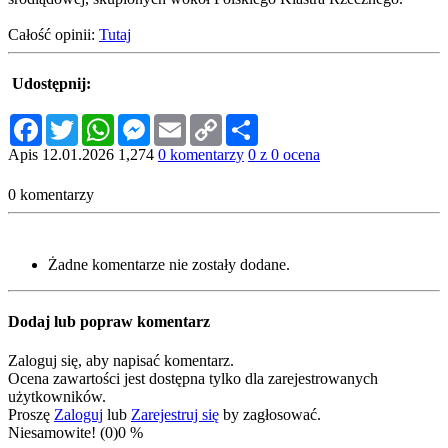
Całość opinii:
Tutaj
Udostępnij:
Facebook
Twitter
WhatsApp
Messenger
Email
Copy
Share
Link
Apis
12.01.2026
1,274
0 komentarzy
0 z 0 ocena
0 komentarzy
Żadne komentarze nie zostały dodane.
Dodaj lub popraw komentarz
Zaloguj się, aby napisać komentarz.
Ocena zawartości jest dostępna tylko dla zarejestrowanych
użytkowników.
Proszę
Zaloguj
lub
Zarejestruj się
by zagłosować.
Niesamowite! (0)
0 %