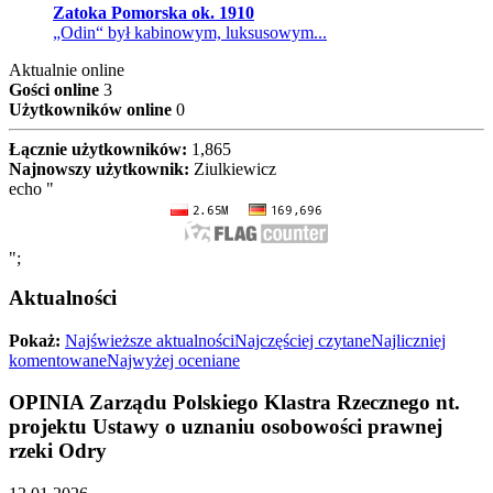
Zatoka Pomorska ok. 1910
„Odin“ był kabinowym, luksusowym...
Aktualnie online
Gości online
3
Użytkowników online
0
Łącznie użytkowników:
1,865
Najnowszy użytkownik:
Ziulkiewicz
echo "
";
Aktualności
Pokaż:
Najświeższe aktualności
Najczęściej czytane
Najliczniej
komentowane
Najwyżej oceniane
OPINIA Zarządu Polskiego Klastra Rzecznego nt.
projektu Ustawy o uznaniu osobowości prawnej
rzeki Odry