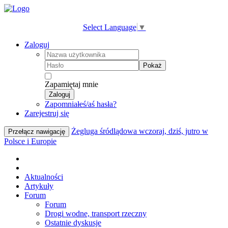
Select Language
▼
Zaloguj
Pokaż
Zapamiętaj mnie
Zaloguj
Zapomniałeś/aś hasła?
Zarejestruj się
Żegluga śródlądowa wczoraj, dziś, jutro w
Przełącz nawigację
Polsce i Europie
Aktualności
Artykuły
Forum
Forum
Drogi wodne, transport rzeczny
Ostatnie dyskusje