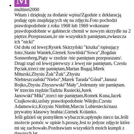
multinet2000
Witam i dziękuję za dodanie wpisu!Zgodnie z deklaracją
podaję opis znajdujących się na zdjęciu.Foto pochodzi
prawdopodobnie z roku 1968 lub 1969 wokonane
prawdopodobnie w gabinecie chemii w nowym skrzydle na 2
piętrze.Przepraszam,że nie wszystkich pamiętam,zwłaszcza
ich "nicki"
Od dołu od lewej:Rysiek Skirzyński "kiszka"/opisujący
foto/,Stasiu Waniek,Gienek Sowiński"Sowa",Bogdan
Sonnenberg,Piąty w rzedzie /nie pamiętam przepraszam/.
Drugi rząd od lewej:pierwszy z lewej nie pamiętam, Czesiu
Pęciak,trzeci nie pamiętam,Marian Bugaj,Mirek
Miturski,Zbysiu Żuk"Żuk",Zbysiu
Niebieszczański"Niebo",Marek Tarada"Góral",Janusz
Bojko,Zbysiu Zbyszewski"Mały",Jedenasty nie pamiętam.
W trzecim rzędzie:Tadziu Rusiecki,Jurek
Janowski"Miki",trzeci nie pamiętam,Romek Kuna,Jacek
Czajkowski,szósty prawdopodobnie Wilejto,Czesiu
Adamowicz,Krzysiu Nitribitt,Marcin Lubieniecki/nasz
prywatny klasowy hrabia/,Gienek Kolanko.
Jeśli gdzieś się pomyliłem wybaczcie,upłynęło nieco lat.Jeśli
możecie pomóc w opisie b.proszę.Jest to jedyne zdjęcie które
mi się zachowało.Pozdrawiam wszystkich moich kumpli z
dawnych lat