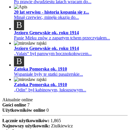
Po prawie dwudziestu latach wracam do...
20 lat serwisu - historia kopania się z...
Minął czerwiec, minęła okazja do...
B
Jezioro Genewskie ok. roku 1914
Panie Mirku znów z zapartym tchem przeczytałem...
Jezioro Genewskie ok. roku 1914
„Valais“ był parowym bocznokołowcem...
B
Zatoka Pomorska ok. 1910
Wspaniałe były te statki pasażerskie...
Zatoka Pomorska ok. 1910
„Odin“ był kabinowym, luksusowym...
Aktualnie online
Gości online
7
Użytkowników online
0
Łącznie użytkowników:
1,865
Najnowszy użytkownik:
Ziulkiewicz