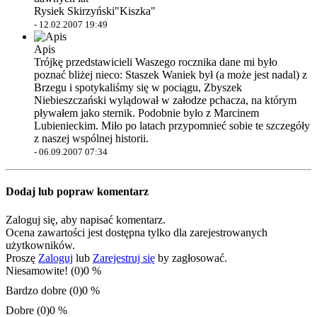
Rysiek Skirzyński"Kiszka"
-
12.02.2007 19:49
Apis
Trójkę przedstawicieli Waszego rocznika dane mi było
poznać bliżej nieco: Staszek Waniek był (a może jest nadal) z
Brzegu i spotykaliśmy się w pociągu, Zbyszek
Niebieszczański wylądował w załodze pchacza, na którym
pływałem jako sternik. Podobnie było z Marcinem
Lubienieckim. Miło po latach przypomnieć sobie te szczegóły
z naszej wspólnej historii.
-
06.09.2007 07:34
Dodaj lub popraw komentarz
Zaloguj się, aby napisać komentarz.
Ocena zawartości jest dostępna tylko dla zarejestrowanych
użytkowników.
Proszę
Zaloguj
lub
Zarejestruj się
by zagłosować.
Niesamowite! (0)
0 %
Bardzo dobre (0)
0 %
Dobre (0)
0 %