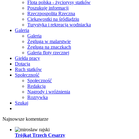
Flota polska - życiorysy statków
Poszukuję informacji
Rzeczpospolita Rzeczna
Ciekawostki na śródlądziu
Turystyka i rekreacja wodniacka
Galeria
Galeria
Żegluga w malarstwie
Żegluga na znaczkach
Galeria floty rzecznej
Giełda pracy
Dotacja
Ruch statków
Społeczność
Społeczność
Redakcja
Nagrody i wróżnienia
Rozrywka
Szukaj
Najnowsze komentarze
Trójkąt Trzech Cesarzy