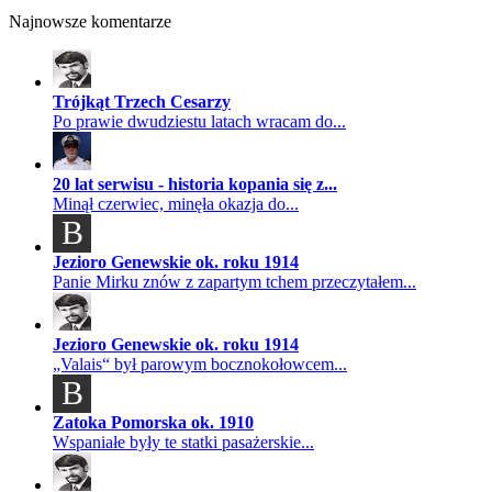
Najnowsze komentarze
Trójkąt Trzech Cesarzy
Po prawie dwudziestu latach wracam do...
20 lat serwisu - historia kopania się z...
Minął czerwiec, minęła okazja do...
B
Jezioro Genewskie ok. roku 1914
Panie Mirku znów z zapartym tchem przeczytałem...
Jezioro Genewskie ok. roku 1914
„Valais“ był parowym bocznokołowcem...
B
Zatoka Pomorska ok. 1910
Wspaniałe były te statki pasażerskie...