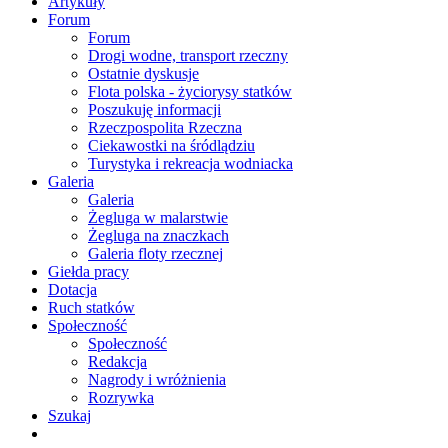
Artykuły
Forum
Forum
Drogi wodne, transport rzeczny
Ostatnie dyskusje
Flota polska - życiorysy statków
Poszukuję informacji
Rzeczpospolita Rzeczna
Ciekawostki na śródlądziu
Turystyka i rekreacja wodniacka
Galeria
Galeria
Żegluga w malarstwie
Żegluga na znaczkach
Galeria floty rzecznej
Giełda pracy
Dotacja
Ruch statków
Społeczność
Społeczność
Redakcja
Nagrody i wróżnienia
Rozrywka
Szukaj