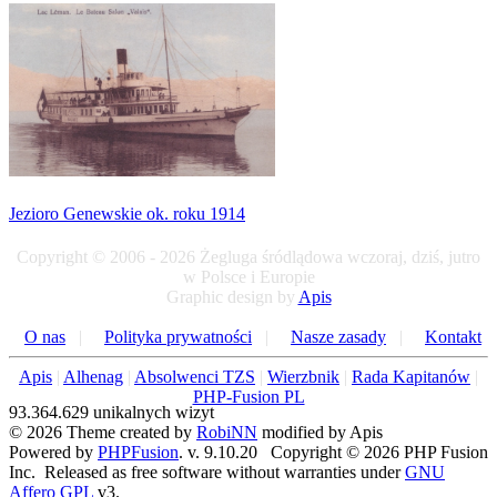
Jezioro Genewskie ok. roku 1914
Copyright © 2006 - 2026 Żegluga śródlądowa wczoraj, dziś, jutro
w Polsce i Europie
Graphic design by
Apis
O nas
|
Polityka prywatności
|
Nasze zasady
|
Kontakt
Apis
|
Alhenag
|
Absolwenci TZS
|
Wierzbnik
|
Rada Kapitanów
|
PHP-Fusion PL
93.364.629 unikalnych wizyt
© 2026 Theme created by
RobiNN
modified by Apis
Powered by
PHPFusion
. v. 9.10.20 Copyright © 2026 PHP Fusion
Inc. Released as free software without warranties under
GNU
Affero GPL
v3.