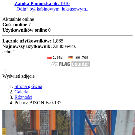
Zatoka Pomorska ok. 1910
„Odin“ był kabinowym, luksusowym...
Aktualnie online
Gości online
7
Użytkowników online
0
Łącznie użytkowników:
1,865
Najnowszy użytkownik:
Ziulkiewicz
echo "
";
Wyświetl zdjęcie
Strona główna
Galeria
Różności
Pchacz BIZON B-0-137