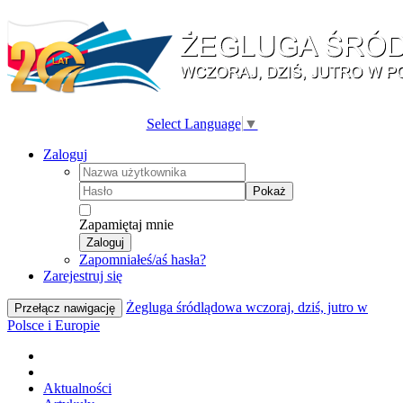
Select Language
▼
Zaloguj
Pokaż
Zapamiętaj mnie
Zaloguj
Zapomniałeś/aś hasła?
Zarejestruj się
Żegluga śródlądowa wczoraj, dziś, jutro w
Przełącz nawigację
Polsce i Europie
Aktualności