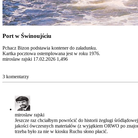
Port w Świnoujściu
Pchacz Bizon podstawia kontener do załadunku.
Kartka pocztowa ostemplowana jest w roku 1976.
miroslaw rajski
17.02.2026
1,496
3 komentarzy
miroslaw rajski
Jeszcze raz chciałbym powrócić do historii żeglugi śródlądow
jakości ówczesnych materiałów (z wyjątkiem ORWO po znajomo
trzeba było za nie w kiosku Ruchu słono płacić.