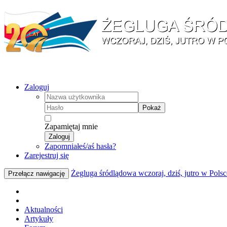
Zaloguj
Pokaż
Zapamiętaj mnie
Zaloguj
Zapomniałeś/aś hasła?
Zarejestruj się
Żegluga śródlądowa wczoraj, dziś, jutro w Polsc
Przełącz nawigację
Aktualności
Artykuły