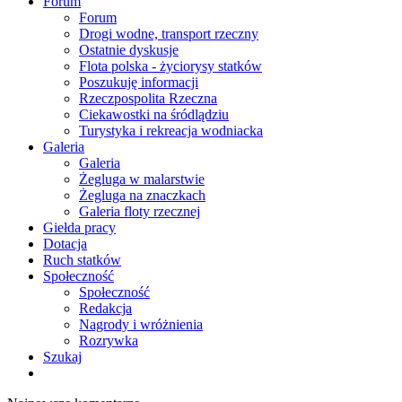
Forum
Forum
Drogi wodne, transport rzeczny
Ostatnie dyskusje
Flota polska - życiorysy statków
Poszukuję informacji
Rzeczpospolita Rzeczna
Ciekawostki na śródlądziu
Turystyka i rekreacja wodniacka
Galeria
Galeria
Żegluga w malarstwie
Żegluga na znaczkach
Galeria floty rzecznej
Giełda pracy
Dotacja
Ruch statków
Społeczność
Społeczność
Redakcja
Nagrody i wróżnienia
Rozrywka
Szukaj