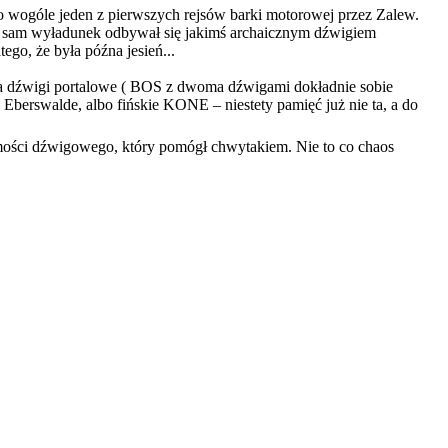
to wogóle jeden z pierwszych rejsów barki motorowej przez Zalew.
a sam wyładunek odbywał się jakimś archaicznym dźwigiem
go, że była późna jesień...
wa dźwigi portalowe ( BOS z dwoma dźwigami dokładnie sobie
erswalde, albo fińskie KONE – niestety pamięć już nie ta, a do
jmości dźwigowego, który pomógł chwytakiem. Nie to co chaos