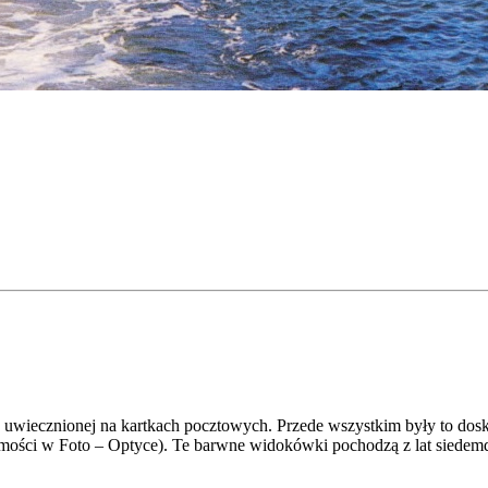
ej uwiecznionej na kartkach pocztowych. Przede wszystkim były to do
ści w Foto – Optyce). Te barwne widokówki pochodzą z lat siedemdz