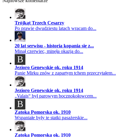
Najnowsze komentarze
Trójkąt Trzech Cesarzy
Po prawie dwudziestu latach wracam do...
20 lat serwisu - historia kopania się z...
Minął czerwiec, minęła okazja do...
B
Jezioro Genewskie ok. roku 1914
Panie Mirku znów z zapartym tchem przeczytałem...
Jezioro Genewskie ok. roku 1914
„Valais“ był parowym bocznokołowcem...
B
Zatoka Pomorska ok. 1910
Wspaniałe były te statki pasażerskie...
Zatoka Pomorska ok. 1910