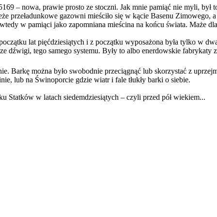
69 – nowa, prawie prosto ze stoczni. Jak mnie pamiąć nie myli, był 
eże przeładunkowe gazowni mieściło się w kącie Basenu Zimowego, 
wtedy w pamiąci jako zapomniana mieścina na końcu świata. Maże dlate
oczątku lat pięćdziesiątych i z początku wyposażona była tylko w d
wigi, tego samego systemu. Były to albo enerdowskie fabrykaty z Eb
nie. Barkę można było swobodnie przeciągnąć lub skorzystać z uprze
 lub na Świnoporcie gdzie wiatr i fale tłukły barki o siebie.
u Statków w latach siedemdziesiątych – czyli przed pół wiekiem...