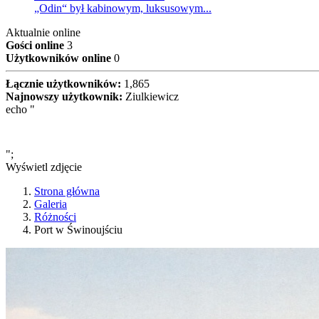
„Odin“ był kabinowym, luksusowym...
Aktualnie online
Gości online
3
Użytkowników online
0
Łącznie użytkowników:
1,865
Najnowszy użytkownik:
Ziulkiewicz
echo "
";
Wyświetl zdjęcie
Strona główna
Galeria
Różności
Port w Świnoujściu