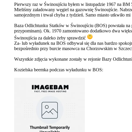
Pierwszy raz w Świnoujściu byłem w listopadzie 1967 na BM 51
Mieliśmy załadowany węgiel na gazownię Świnoujście. Nabrz
samojezdnym i trwał chyba z tydzień. Samo miasto utkwiło mi 
Baza Odlichtunku Statków w Świnoujściu (BOS) powstała na p
przypominam). Ok. 1970 zamontowano dodatkowo dwa większe dź
Świnoujścia za daleko żeby sprawdzić
Za- lub wyładunek na BOS odbywał się dla nas bardzo spokoj
bezpośrednio przy burcie masowca na Chorzowskim w Szczecinie,
Wszystkie zdjęcia wykonane zostały w rejonie Bazy Odlichtunk
Kozielska beemka podczas wyładunku w BOS: