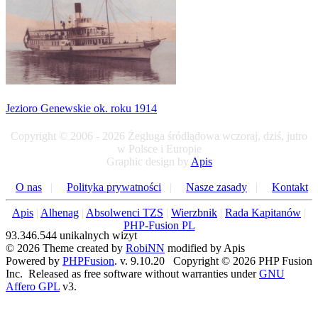
Jezioro Genewskie ok. roku 1914
Copyright © 2006 - 2026 Żegluga śródlądowa wczoraj, dziś, jutro
w Polsce i Europie
Graphic design by
Apis
O nas
|
Polityka prywatności
|
Nasze zasady
|
Kontakt
Apis
|
Alhenag
|
Absolwenci TZS
|
Wierzbnik
|
Rada Kapitanów
|
PHP-Fusion PL
93.346.544 unikalnych wizyt
© 2026 Theme created by
RobiNN
modified by Apis
Powered by
PHPFusion
. v. 9.10.20 Copyright © 2026 PHP Fusion
Inc. Released as free software without warranties under
GNU
Affero GPL
v3.