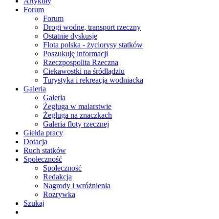
Artykuły
Forum
Forum
Drogi wodne, transport rzeczny
Ostatnie dyskusje
Flota polska - życiorysy statków
Poszukuję informacji
Rzeczpospolita Rzeczna
Ciekawostki na śródlądziu
Turystyka i rekreacja wodniacka
Galeria
Galeria
Żegluga w malarstwie
Żegluga na znaczkach
Galeria floty rzecznej
Giełda pracy
Dotacja
Ruch statków
Społeczność
Społeczność
Redakcja
Nagrody i wróżnienia
Rozrywka
Szukaj