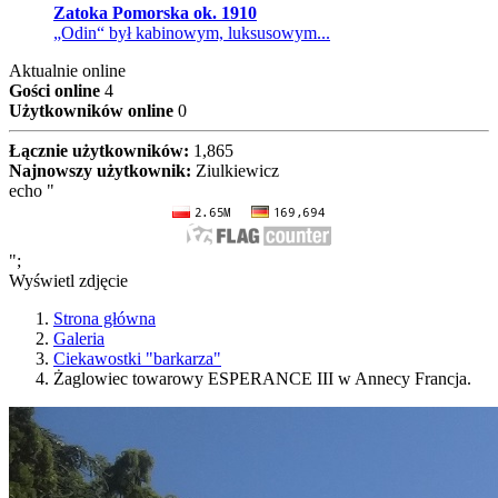
Zatoka Pomorska ok. 1910
„Odin“ był kabinowym, luksusowym...
Aktualnie online
Gości online
4
Użytkowników online
0
Łącznie użytkowników:
1,865
Najnowszy użytkownik:
Ziulkiewicz
echo "
";
Wyświetl zdjęcie
Strona główna
Galeria
Ciekawostki "barkarza"
Żaglowiec towarowy ESPERANCE III w Annecy Francja.