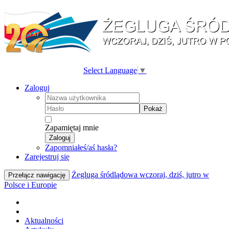
Select Language
▼
Zaloguj
Pokaż
Zapamiętaj mnie
Zaloguj
Zapomniałeś/aś hasła?
Zarejestruj się
Żegluga śródlądowa wczoraj, dziś, jutro w
Przełącz nawigację
Polsce i Europie
Aktualności