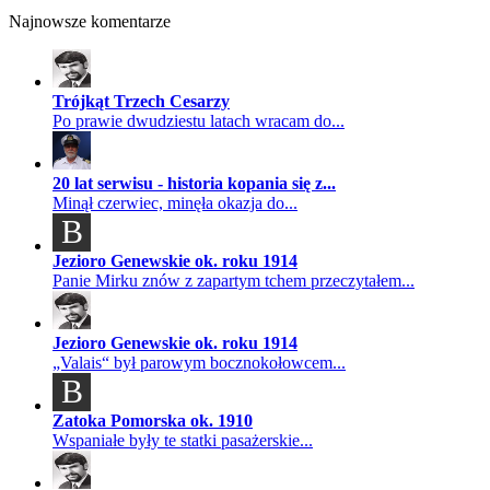
Najnowsze komentarze
Trójkąt Trzech Cesarzy
Po prawie dwudziestu latach wracam do...
20 lat serwisu - historia kopania się z...
Minął czerwiec, minęła okazja do...
B
Jezioro Genewskie ok. roku 1914
Panie Mirku znów z zapartym tchem przeczytałem...
Jezioro Genewskie ok. roku 1914
„Valais“ był parowym bocznokołowcem...
B
Zatoka Pomorska ok. 1910
Wspaniałe były te statki pasażerskie...