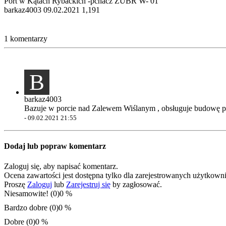
Port w Kątach Rybackich -pchacz ŻUBR W- 01
barkaz4003
09.02.2021
1,191
1 komentarzy
B
barkaz4003
Bazuje w porcie nad Zalewem Wiślanym , obsługuje budowę prz
-
09.02.2021 21:55
Dodaj lub popraw komentarz
Zaloguj się, aby napisać komentarz.
Ocena zawartości jest dostępna tylko dla zarejestrowanych użytkown
Proszę
Zaloguj
lub
Zarejestruj się
by zagłosować.
Niesamowite! (0)
0 %
Bardzo dobre (0)
0 %
Dobre (0)
0 %