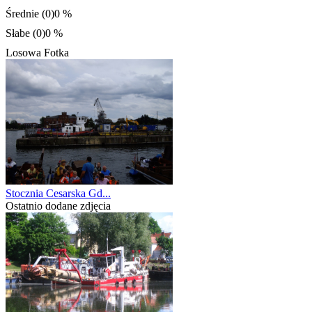
Średnie (0)
0 %
Słabe (0)
0 %
Losowa Fotka
Stocznia Cesarska Gd...
Ostatnio dodane zdjęcia