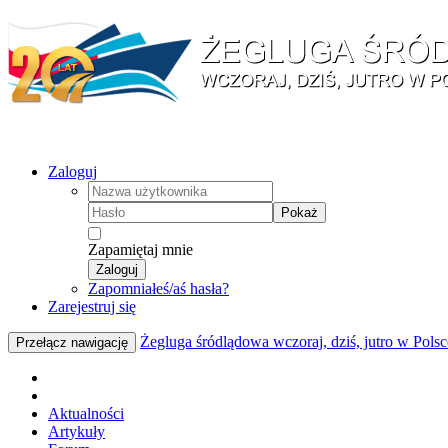
Zaloguj
Pokaż
Zapamiętaj mnie
Zaloguj
Zapomniałeś/aś hasła?
Zarejestruj się
Żegluga śródlądowa wczoraj, dziś, jutro w Polsc
Przełącz nawigację
Aktualności
Artykuły