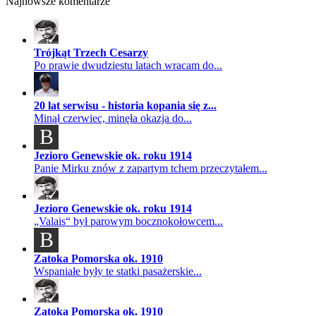
Najnowsze komentarze
Trójkąt Trzech Cesarzy
Po prawie dwudziestu latach wracam do...
20 lat serwisu - historia kopania się z...
Minął czerwiec, minęła okazja do...
B
Jezioro Genewskie ok. roku 1914
Panie Mirku znów z zapartym tchem przeczytałem...
Jezioro Genewskie ok. roku 1914
„Valais“ był parowym bocznokołowcem...
B
Zatoka Pomorska ok. 1910
Wspaniałe były te statki pasażerskie...
Zatoka Pomorska ok. 1910