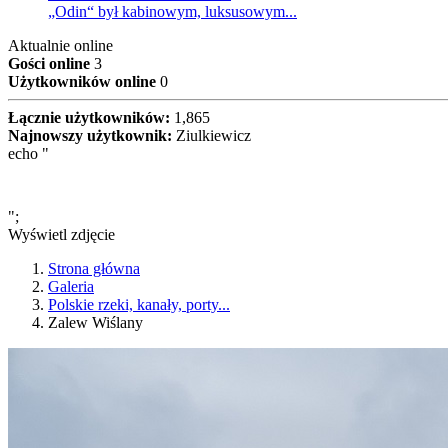
„Odin“ był kabinowym, luksusowym...
Aktualnie online
Gości online
3
Użytkowników online
0
Łącznie użytkowników:
1,865
Najnowszy użytkownik:
Ziulkiewicz
echo "
";
Wyświetl zdjęcie
Strona główna
Galeria
Polskie rzeki, kanały, porty...
Zalew Wiślany