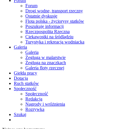
Forum
Forum
Drogi wodne, transport rzeczny
Ostatnie dyskusje
Flota polska - życiorysy statków
Poszukuję informacji
Rzeczpospolita Rzeczna
Ciekawostki na śródlądziu
Turystyka i rekreacja wodniacka
Galeria
Galeria
Żegluga w malarstwie
Żegluga na znaczkach
Galeria floty rzecznej
Giełda pracy
Dotacja
Ruch statków
Społeczność
Społeczność
Redakcja
Nagrody i wróżnienia
Rozrywka
Szukaj